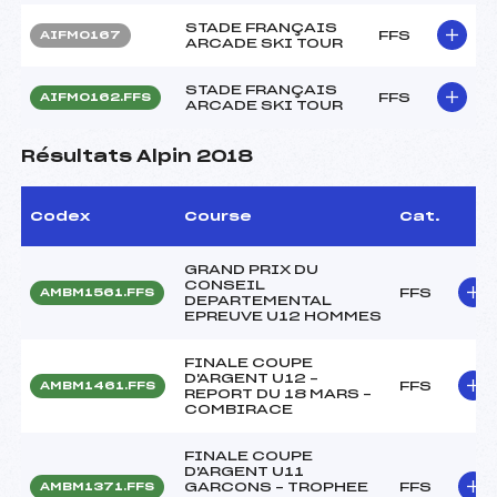
STADE FRANÇAIS
FFS
AIFM0167
ARCADE SKI TOUR
STADE FRANÇAIS
FFS
AIFM0162.FFS
ARCADE SKI TOUR
Résultats Alpin 2018
Codex
Course
Cat.
GRAND PRIX DU
CONSEIL
FFS
AMBM1561.FFS
DEPARTEMENTAL
EPREUVE U12 HOMMES
FINALE COUPE
D'ARGENT U12 –
FFS
AMBM1461.FFS
REPORT DU 18 MARS –
COMBIRACE
FINALE COUPE
D'ARGENT U11
GARCONS – TROPHEE
FFS
AMBM1371.FFS