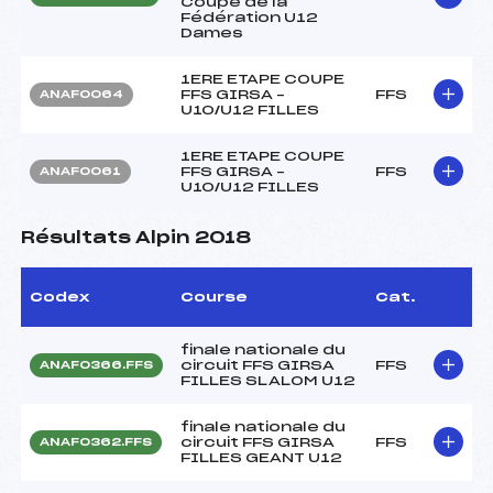
Coupe de la
Fédération U12
Dames
1ERE ETAPE COUPE
FFS GIRSA –
FFS
ANAF0064
U10/U12 FILLES
1ERE ETAPE COUPE
FFS GIRSA –
FFS
ANAF0061
U10/U12 FILLES
Résultats Alpin 2018
Codex
Course
Cat.
finale nationale du
circuit FFS GIRSA
FFS
ANAF0366.FFS
FILLES SLALOM U12
finale nationale du
circuit FFS GIRSA
FFS
ANAF0362.FFS
FILLES GEANT U12