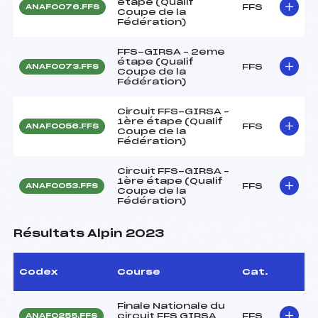
étape (Qualif
FFS
ANAF0076.FFS
Coupe de la
Fédération)
FFS-GIRSA – 2eme
étape (Qualif
FFS
ANAF0073.FFS
Coupe de la
Fédération)
Circuit FFS-GIRSA –
1ère étape (Qualif
FFS
ANAF0056.FFS
Coupe de la
Fédération)
Circuit FFS-GIRSA –
1ère étape (Qualif
FFS
ANAF0053.FFS
Coupe de la
Fédération)
Résultats Alpin 2023
Codex
Course
Cat.
Finale Nationale du
circuit FFS GIRSA
FFS
ANAF0255.FFS