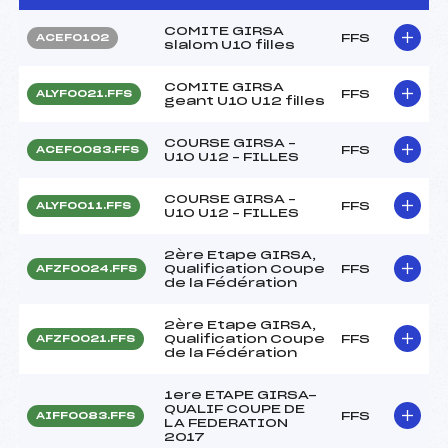
COMITE GIRSA
FFS
ACEF0102
slalom U10 filles
COMITE GIRSA
FFS
ALYF0021.FFS
geant U10 U12 filles
COURSE GIRSA –
FFS
ACEF0083.FFS
U10 U12 – FILLES
COURSE GIRSA –
FFS
ALYF0011.FFS
U10 U12 – FILLES
2ère Etape GIRSA,
Qualification Coupe
FFS
AFZF0024.FFS
de la Fédération
2ère Etape GIRSA,
Qualification Coupe
FFS
AFZF0021.FFS
de la Fédération
1ere ETAPE GIRSA-
QUALIF COUPE DE
FFS
AIFF0083.FFS
LA FEDERATION
2017