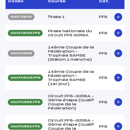
Codex
Course
Cat.
finale 1
FFS
ANAT0634
Finale Nationale du
FFS
ANAF0633.FFS
circuit FFS GIRSA
14ème Coupe de la
Fédération –
FFS
ANAF0623
Trophée SAMSE
(Slalom 1 manche)
14ème Coupe de la
Fédération –
FFS
ANAF0603.FFS
Trophée SAMSE
(1er jour)
Circuit FFS-GIRSA –
3ème étape (Qualif
FFS
ANAF0556.FFS
Coupe de la
Fédération)
Circuit FFS-GIRSA –
3ème étape (Qualif
FFS
ANAF0553.FFS
Coupe de la