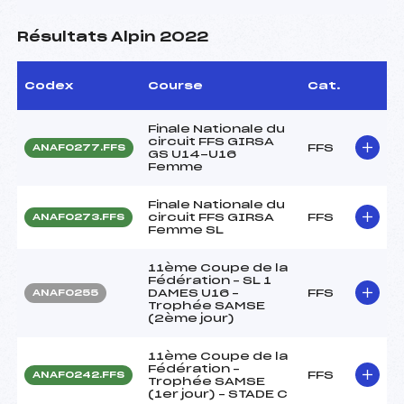
Résultats Alpin 2022
Codex
Course
Cat.
Finale Nationale du
circuit FFS GIRSA
FFS
ANAF0277.FFS
GS U14-U16
Femme
Finale Nationale du
circuit FFS GIRSA
FFS
ANAF0273.FFS
Femme SL
11ème Coupe de la
Fédération – SL 1
DAMES U16 –
FFS
ANAF0255
Trophée SAMSE
(2ème jour)
11ème Coupe de la
Fédération –
FFS
ANAF0242.FFS
Trophée SAMSE
(1er jour) – STADE C