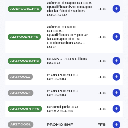
3ème étape GIRSA
qualificative coupe
FFS
ACEF0051.FFS
de la fédération
U10-U12
3ème Etape
GIRSA-
Qualification pour
FFS
ALYF0024.FFS
la Coupe de la
Federation U10-
U12
GRAND PRIX Filles
FFS
AFZF0025.FFS
SCSC
MON PREMIER
FFS
AFZF0011
CHRONO
MON PREMIER
FFS
AFZF0014
CHRONO
Grand prix SC
FFS
AFZF0064.FFS
CHAZELLES
PROMO SHF
FFS
AFZT0051