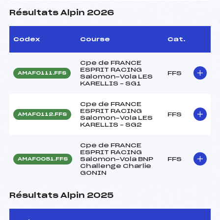
Résultats Alpin 2026
Codex
Course
Cat.
Cpe de FRANCE
ESPRIT RACING
FFS
AMAF0111.FFS
Salomon-Vola LES
KARELLIS – SG1
Cpe de FRANCE
ESPRIT RACING
FFS
AMAF0112.FFS
Salomon-Vola LES
KARELLIS – SG2
Cpe de FRANCE
ESPRIT RACING
Salomon-Vola BNP
FFS
AMAF0051.FFS
Challenge Charlie
GONIN
Résultats Alpin 2025