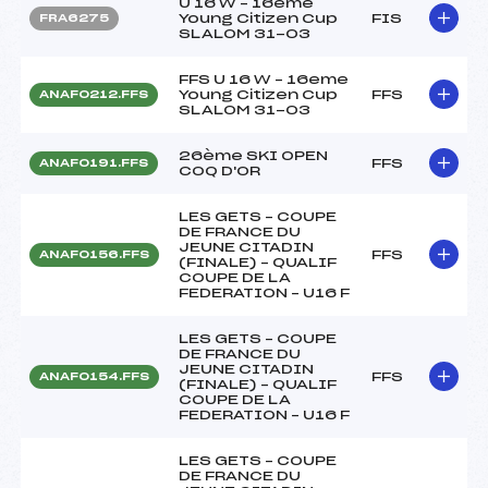
U 16 W – 16eme
Young Citizen Cup
FIS
FRA6275
SLALOM 31-03
FFS U 16 W – 16eme
Young Citizen Cup
FFS
ANAF0212.FFS
SLALOM 31-03
26ème SKI OPEN
FFS
ANAF0191.FFS
COQ D'OR
LES GETS – COUPE
DE FRANCE DU
JEUNE CITADIN
FFS
ANAF0156.FFS
(FINALE) – QUALIF
COUPE DE LA
FEDERATION – U16 F
LES GETS – COUPE
DE FRANCE DU
JEUNE CITADIN
FFS
ANAF0154.FFS
(FINALE) – QUALIF
COUPE DE LA
FEDERATION – U16 F
LES GETS – COUPE
DE FRANCE DU