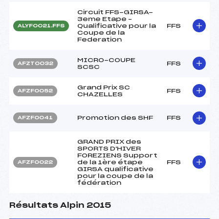
Circuit FFS-GIRSA-
3eme Etape –
Qualificative pour la
FFS
ALYF0021.FFS
Coupe de la
Federation
MICRO-COUPE
FFS
AFZT0032
SCSC
Grand Prix SC
FFS
AFZF0052
CHAZELLES
Promotion des SHF
FFS
AFZF0041
GRAND PRIX des
SPORTS D'HIVER
FOREZIENS Support
de la 1ère étape
FFS
AFZF0022
GIRSA qualificative
pour la coupe de la
fédération
Résultats Alpin 2015