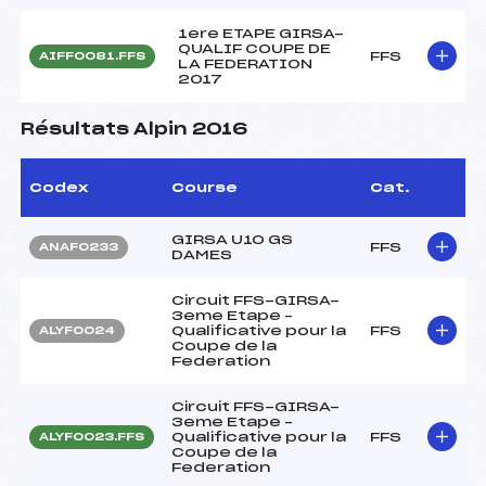
1ere ETAPE GIRSA-
QUALIF COUPE DE
FFS
AIFF0081.FFS
LA FEDERATION
2017
Résultats Alpin 2016
Codex
Course
Cat.
GIRSA U10 GS
FFS
ANAF0233
DAMES
Circuit FFS-GIRSA-
3eme Etape –
Qualificative pour la
FFS
ALYF0024
Coupe de la
Federation
Circuit FFS-GIRSA-
3eme Etape –
Qualificative pour la
FFS
ALYF0023.FFS
Coupe de la
Federation