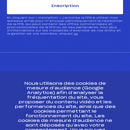
Inscription
En cliquant sur « inscription », j’autorise la FFS à utiliser mon
adresse email pour m’envoyer périodiquement la newsletter
de la FFS, qui peut contenir des offres commerciales et
promotionnelles de la FFS ou de ses partenaires. Pour plus
d’informations sur les modalités d’exercice de vos droits et
la gestion de vos données, cliquez
ici
CONTACT
Nous utilisons des cookies de
ESPACE PRESSE
mesure d’audience (Google
Analytics) afin d’analyser la
fréquentation du site, vous
Ressources
proposer du contenu vidéo et les
performances du site, ainsi que des
Pass’Neige
cookies permettant le
Projet sportif fédéral
fonctionnement du site. Les
cookies de mesure d’audience ne
Projet de performance fédéral
sont déposés qu’avec votre
Antidopage