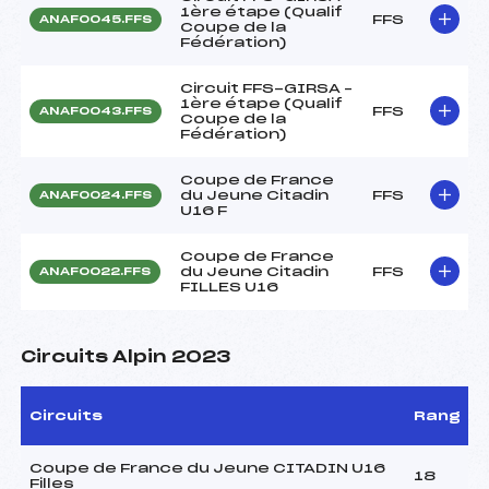
1ère étape (Qualif
FFS
ANAF0045.FFS
Coupe de la
Fédération)
Circuit FFS-GIRSA –
1ère étape (Qualif
FFS
ANAF0043.FFS
Coupe de la
Fédération)
Coupe de France
du Jeune Citadin
FFS
ANAF0024.FFS
U16 F
Coupe de France
du Jeune Citadin
FFS
ANAF0022.FFS
FILLES U16
Circuits Alpin 2023
Circuits
Rang
Coupe de France du Jeune CITADIN U16
18
Filles