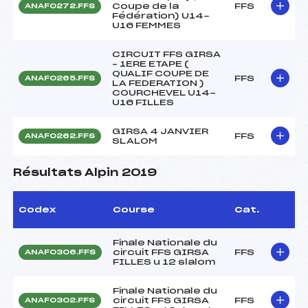
Coupe de la
FFS
ANAF0272.FFS
Fédération) U14-
U16 FEMMES
CIRCUIT FFS GIRSA
– 1ERE ETAPE (
QUALIF COUPE DE
FFS
ANAF0265.FFS
LA FEDERATION )
COURCHEVEL U14-
U16 FILLES
GIRSA 4 JANVIER
FFS
ANAF0262.FFS
SLALOM
Résultats Alpin 2019
Codex
Course
Cat.
Finale Nationale du
circuit FFS GIRSA
FFS
ANAF0306.FFS
FILLES u 12 slalom
Finale Nationale du
circuit FFS GIRSA
FFS
ANAF0302.FFS