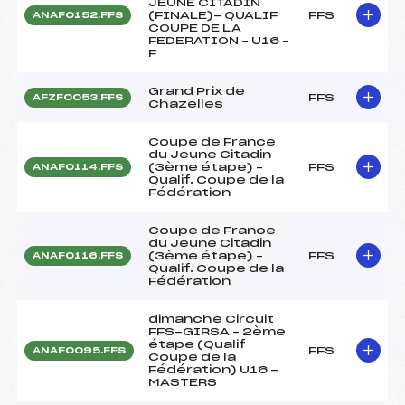
JEUNE CITADIN
(FINALE)- QUALIF
FFS
ANAF0152.FFS
COUPE DE LA
FEDERATION – U16 –
F
Grand Prix de
FFS
AFZF0053.FFS
Chazelles
Coupe de France
du Jeune Citadin
(3ème étape) –
FFS
ANAF0114.FFS
Qualif. Coupe de la
Fédération
Coupe de France
du Jeune Citadin
(3ème étape) –
FFS
ANAF0116.FFS
Qualif. Coupe de la
Fédération
dimanche Circuit
FFS-GIRSA – 2ème
étape (Qualif
FFS
ANAF0095.FFS
Coupe de la
Fédération) U16 -
MASTERS