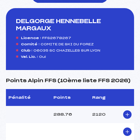
DELGORGE HENNEBELLE
foi(s) le ski
MARGAUX
Licence :
FFS2678267
Comité :
COMITE DE SKI DU FOREZ
Club :
06035 SC CHAZELLES SUR LYON
Val. Lic. :
Oui
Points Alpin FFS (10ème liste FFS 2026)
Pénalité
Points
Rang
288.76
2120