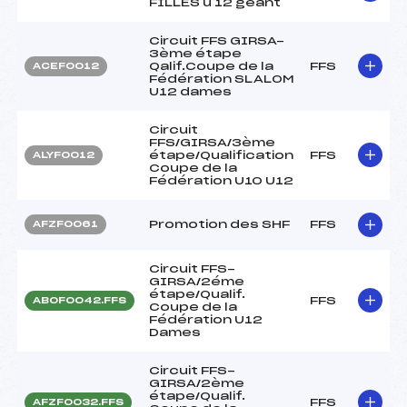
FILLES u 12 geant
Circuit FFS GIRSA-
3ème étape
Qalif.Coupe de la
FFS
ACEF0012
Fédération SLALOM
U12 dames
Circuit
FFS/GIRSA/3ème
étape/Qualification
FFS
ALYF0012
Coupe de la
Fédération U10 U12
Promotion des SHF
FFS
AFZF0061
Circuit FFS-
GIRSA/2éme
étape/Qualif.
FFS
ABOF0042.FFS
Coupe de la
Fédération U12
Dames
Circuit FFS-
GIRSA/2ème
étape/Qualif.
FFS
AFZF0032.FFS