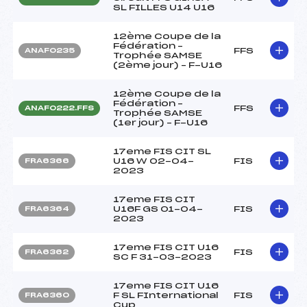
SL FILLES U14 U16
12ème Coupe de la
Fédération –
FFS
ANAF0235
Trophée SAMSE
(2ème jour) – F-U16
12ème Coupe de la
Fédération –
FFS
ANAF0222.FFS
Trophée SAMSE
(1er jour) – F-U16
17eme FIS CIT SL
U16 W 02-04-
FIS
FRA6366
2023
17eme FIS CIT
U16F GS 01-04-
FIS
FRA6364
2023
17eme FIS CIT U16
FIS
FRA6362
SC F 31-03-2023
17eme FIS CIT U16
F SL FInternational
FIS
FRA6360
Cup