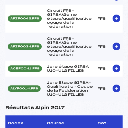
Circuit FFS-
GIRSA/2ème
étape/qualificative
FFS
AFZF0042.FFS
coupe de la
fédération
Circuit FFS-
GIRSA/2ème
étape/qualificative
FFS
AFZF0034.FFS
coupe de la
fédération
1ere étape GIRSA
FFS
ACEF0041.FFS
U10-U12 FILLES
1ere Etape GIRSA-
Qualification Coupe
FFS
ALYF0014.FFS
de la Fedderation
U10-U12 FILLES
Résultats Alpin 2017
Codex
Course
Cat.