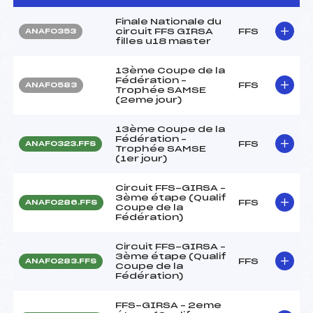
Finale Nationale du
circuit FFS GIRSA
FFS
ANAF0353
filles u18 master
13ème Coupe de la
Fédération –
FFS
ANAF0583
Trophée SAMSE
(2eme jour)
13ème Coupe de la
Fédération –
FFS
ANAF0323.FFS
Trophée SAMSE
(1er jour)
Circuit FFS-GIRSA –
3ème étape (Qualif
FFS
ANAF0286.FFS
Coupe de la
Fédération)
Circuit FFS-GIRSA –
3ème étape (Qualif
FFS
ANAF0283.FFS
Coupe de la
Fédération)
FFS-GIRSA – 2eme