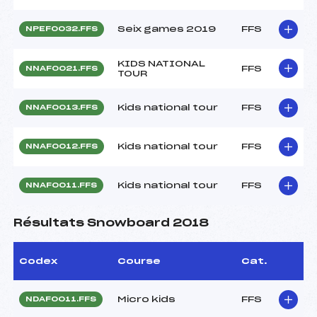
Seix games 2019
FFS
NPEF0032.FFS
KIDS NATIONAL
FFS
NNAF0021.FFS
TOUR
Kids national tour
FFS
NNAF0013.FFS
Kids national tour
FFS
NNAF0012.FFS
Kids national tour
FFS
NNAF0011.FFS
Résultats Snowboard 2018
Codex
Course
Cat.
Micro kids
FFS
NDAF0011.FFS