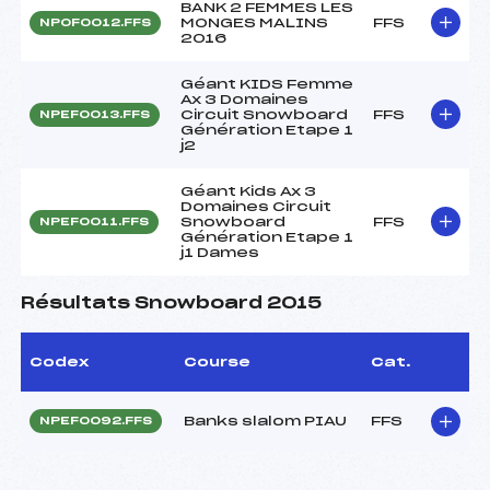
BANK 2 FEMMES LES
MONGES MALINS
FFS
NPOF0012.FFS
2016
Géant KIDS Femme
Ax 3 Domaines
Circuit Snowboard
FFS
NPEF0013.FFS
Génération Etape 1
j2
Géant Kids Ax 3
Domaines Circuit
Snowboard
FFS
NPEF0011.FFS
Génération Etape 1
j1 Dames
Résultats Snowboard 2015
Codex
Course
Cat.
Banks slalom PIAU
FFS
NPEF0092.FFS