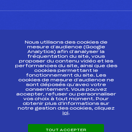
CONTACT
Nous utilisons des cookies de
ESPACE PRESSE
mesure d’audience (Google
Analytics) afin d’analyser la
fréquentation du site, vous
Ressources
proposer du contenu vidéo et les
performances du site, ainsi que des
Pass’Neige
cookies permettant le
Projet sportif fédéral
fonctionnement du site. Les
cookies de mesure d’audience ne
Projet de performance fédéral
sont déposés qu’avec votre
Antidopage
consentement. Vous pouvez
Pôle Développement, Formation, Suivi
accepter, refuser ou personnaliser
Scientifique
vos choix à tout moment. Pour
Listes ministérielles
obtenir plus d'informations sur
notre gestion des cookies, cliquez
Pôle vie de l’athlète
ici
.
Enseignement professionnel
Informatique et chronométrage
Circuits
TOUT ACCEPTER