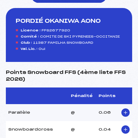
PORDIÉ OKANIWA AONO
foi(s) le ski
Licence :
FFS2677920
Comité :
COMITE DE SKI PYRENEES-OCCITANIE
Club :
11387 FAMILHA SNOWBOARD
Val. Lic. :
Oui
Points Snowboard FFS (4ème liste FFS
2026)
Pénalité
Points
Parallèle
@
0.06
Snowboardcross
@
0.04