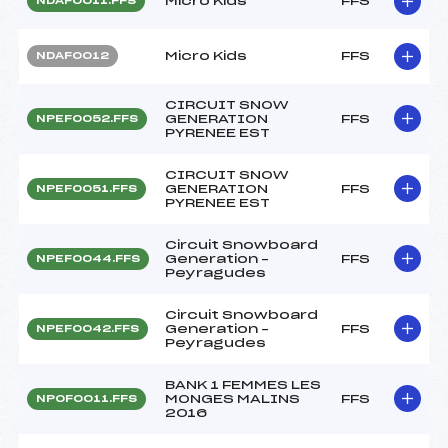
Micro Kids
FFS
NDAF0011.FFS
Micro Kids
FFS
NDAF0012
CIRCUIT SNOW
GENERATION
FFS
NPEF0052.FFS
PYRENEE EST
CIRCUIT SNOW
GENERATION
FFS
NPEF0051.FFS
PYRENEE EST
Circuit Snowboard
Generation –
FFS
NPEF0044.FFS
Peyragudes
Circuit Snowboard
Generation –
FFS
NPEF0042.FFS
Peyragudes
BANK 1 FEMMES LES
MONGES MALINS
FFS
NPOF0011.FFS
2016