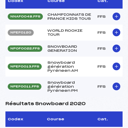
Codex
Course
Cat.
CHAMPIONNATS DE
FFS
NNAF0048.FFS
FRANCE KIDS TOUS
WORLD ROOKIE
FFS
NPEF0120
TOUR
SNOWBOARD
FFS
NPOF0022.FFS
GENERATION
Snowboard
génération
FFS
NPEF0013.FFS
Pyréneen AM
Snowboard
génération
FFS
NPEF0011.FFS
Pyréneen PM
Résultats Snowboard 2020
Codex
Course
Cat.