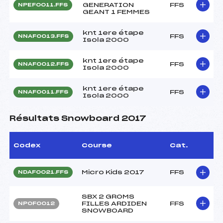
GENERATION
FFS
NPEF0011.FFS
GEANT 1 FEMMES
knt 1ere étape
FFS
NNAF0013.FFS
Isola 2000
knt 1ere étape
FFS
NNAF0012.FFS
Isola 2000
knt 1ere étape
FFS
NNAF0011.FFS
Isola 2000
Résultats Snowboard 2017
Codex
Course
Cat.
Micro Kids 2017
FFS
NDAF0021.FFS
SBX 2 GROMS
FILLES ARDIDEN
FFS
NPOF0012
SNOWBOARD