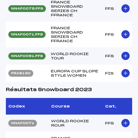
FRANCE
SNOWBOARD
FFS
NNAF0075.FFS
SERIES CH
FFRANCE
FRANCE
SNOWBOARD
FFS
NNAF0071.FFS
SERIES CH
FFRANCE
WORLD ROOKIE
FFS
NNAF0091.FFS
TOUR
EUROPA CUP SLOPE
FIS
FRA6130
STYLE WOMEN
Résultats Snowboard 2023
Codex
Course
Cat.
WORLD ROOKIE
FFS
NNAF0071
ROUR