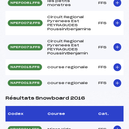
les petits
FFS
NPEF0061.FFS
monstres
Circuit Regional
Pyrenees Est
FFS
NPEF0072.FFS
PEYRAGUDES
Poussin/benjamins
Circuit Regional
Pyrenees Est
FFS
NPEF0073.FFS
PEYRAGUDES
Poussin/Benjamin
course regionale
FFS
NAPF0015.FFS
course regionale
FFS
NAPF0013.FFS
Résultats Snowboard 2016
Codex
Course
Cat.