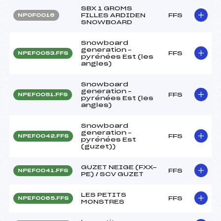
SBX 1 GROMS
FILLES ARDIDEN
FFS
NPOF0016
SNOWBOARD
Snowboard
generation –
FFS
NPEF0053.FFS
pyrénées Est (les
angles)
Snowboard
generation –
FFS
NPEF0051.FFS
pyrénées Est (les
angles)
Snowboard
generation –
FFS
NPEF0042.FFS
pyrénées Est
(guzet))
GUZET NEIGE (FXX-
FFS
NPEF0041.FFS
PE) / SCV GUZET
LES PETITS
FFS
NPEF0065.FFS
MONSTRES