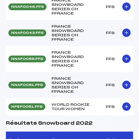
FRANCE
SNOWBOARD
FFS
NNAF0046.FFS
SERIES CH
FFRANCE
FRANCE
SNOWBOARD
FFS
NNAF0043.FFS
SERIES CH
FFRANCE
FRANCE
SNOWBOARD
FFS
NNAF0055.FFS
SERIES CH
FFRANCE
FRANCE
SNOWBOARD
FFS
NNAF0051.FFS
SERIES CH
FFRANCE
WORLD ROOKIE
FFS
NPEF0051.FFS
TOUR WOMEN
Résultats Snowboard 2022