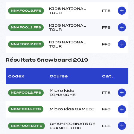
KIDS NATIONAL
FFS
NNAF0013.FFS
TOUR
KIDS NATIONAL
FFS
NNAF0011.FFS
TOUR
KIDS NATIONAL
FFS
NNAF0012.FFS
TOUR
Résultats Snowboard 2019
Codex
Course
Cat.
Micro kids
FFS
NDAF0012.FFS
DIMANCHE
Micro kids SAMEDI
FFS
NDAF0011.FFS
CHAMPIONNATS DE
FFS
NNAF0048.FFS
FRANCE KIDS