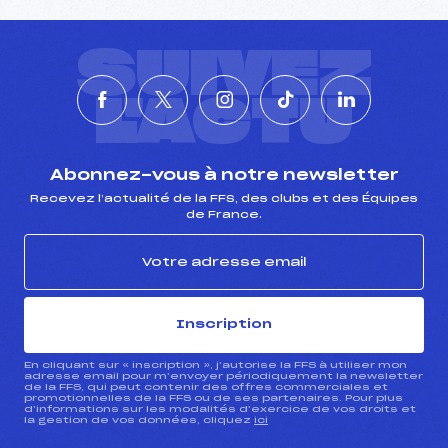
SUIVEZ
L'ACTU
Abonnez-vous à notre newsletter
Recevez l’actualité de la FFS, des clubs et des Équipes
de France.
Inscription
En cliquant sur « inscription », j’autorise la FFS à utiliser mon
adresse email pour m’envoyer périodiquement la newsletter
de la FFS, qui peut contenir des offres commerciales et
promotionnelles de la FFS ou de ses partenaires. Pour plus
d’informations sur les modalités d’exercice de vos droits et
la gestion de vos données, cliquez
ici