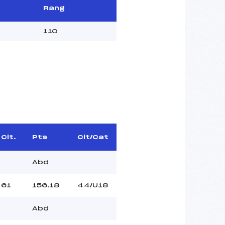
Rang
110
Clt.
Pts
Clt/Cat
Abd
61
156.18
44/U18
Abd