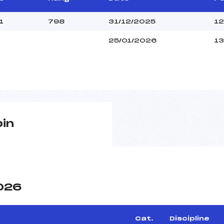
1
798
31/12/2025
12
25/01/2026
13
pin
2026
e
Cat.
Discipline