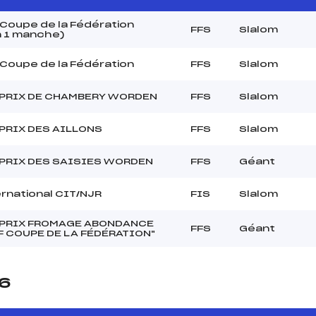
Coupe de la Fédération
FFS
Slalom
m 1 manche)
Coupe de la Fédération
FFS
Slalom
PRIX DE CHAMBERY WORDEN
FFS
Slalom
PRIX DES AILLONS
FFS
Slalom
PRIX DES SAISIES WORDEN
FFS
Géant
rnational CIT/NJR
FIS
Slalom
PRIX FROMAGE ABONDANCE
FFS
Géant
F COUPE DE LA FÉDÉRATION"
26