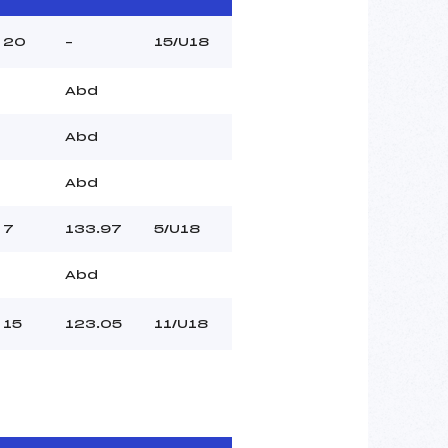
20
–
15/U18
Abd
Abd
Abd
7
133.97
5/U18
Abd
15
123.05
11/U18