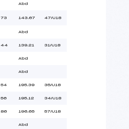
Abd
73
143.67
47/U18
Abd
44
139.21
31/U18
Abd
Abd
54
195.39
35/U18
56
195.12
34/U18
86
196.65
57/U18
Abd