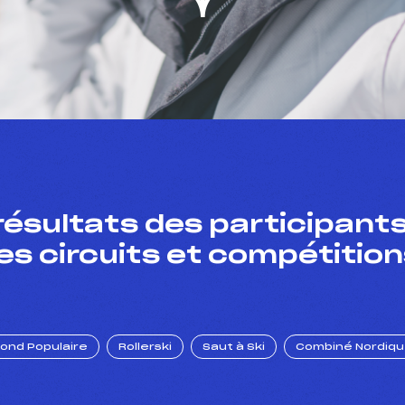
résultats des participants
es circuits et compétition
Fond Populaire
Rollerski
Saut à Ski
Combiné Nordiq