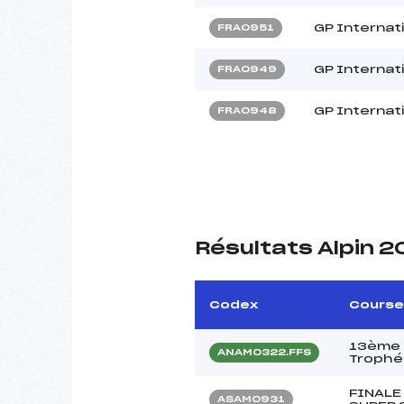
GP Internat
FRA0951
GP Internat
FRA0949
GP Internat
FRA0948
Résultats Alpin 
Codex
Course
13ème 
ANAM0322.FFS
Trophée
FINALE
ASAM0931