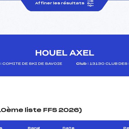
Affiner les résultats
HOUEL AXEL
:
COMITE DE SKI DE SAVOIE
Club :
13130 CLUB DES
(10ème liste FFS 2026)
s
Rang
Date
Pe