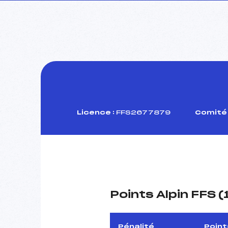
Licence :
FFS2677879
Comité 
Points Alpin FFS 
Pénalité
Point