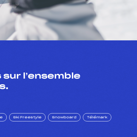
 sur l’ensemble
s.
ue
Ski Freestyle
Snowboard
Télémark