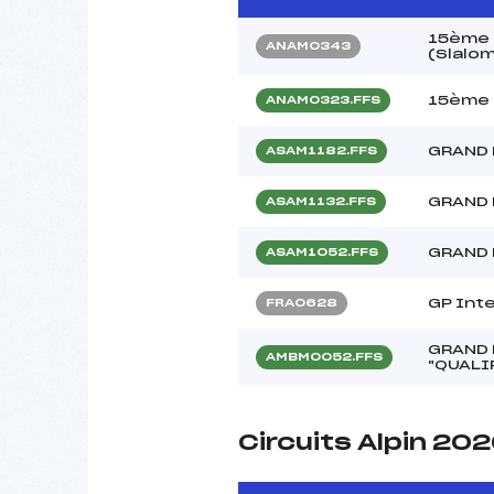
15ème 
ANAM0343
(Slalo
15ème 
ANAM0323.FFS
GRAND 
ASAM1182.FFS
GRAND 
ASAM1132.FFS
GRAND 
ASAM1052.FFS
GP Inte
FRA0628
GRAND 
AMBM0052.FFS
"QUALI
Circuits Alpin 20