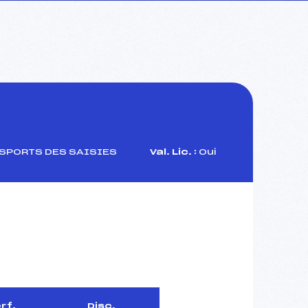
 SPORTS DES SAISIES
Val. Lic. :
Oui
rf.
Disc.