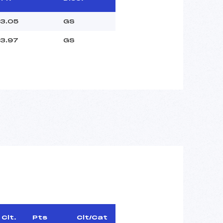
3.05
GS
3.97
GS
Clt.
Pts
Clt/Cat