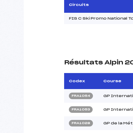
Circuits
FIS C Ski Promo National
Résultats Alpin 
Codex
Course
GP Internat
FRA1054
GP Internat
FRA1053
GP de la Mét
FRA1028