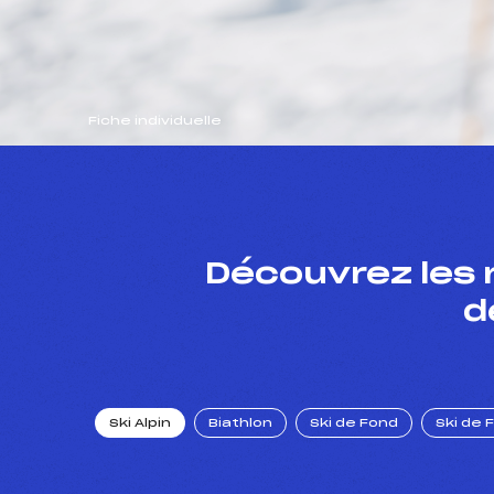
Fiche individuelle
Découvrez les 
d
Ski Alpin
Biathlon
Ski de Fond
Ski de 