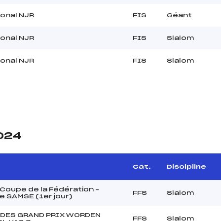
ional NJR
FIS
Géant
ional NJR
FIS
Slalom
ional NJR
FIS
Slalom
2024
Cat.
Discipline
Coupe de la Fédération –
FFS
Slalom
 SAMSE (1er jour)
 DES GRAND PRIX WORDEN
FFS
Slalom