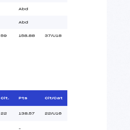
Abd
Abd
59
158.88
37/U18
Clt.
Pts
Clt/Cat
22
138.57
22/U16
–