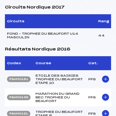
Circuits Nordique 2017
Circuits
Rang
FOND – TROPHEE DU BEAUFORT U14
44
MASCULIN
Résultats Nordique 2016
Codex
Course
Cat.
ETOILE DES SAISIES
TROPHEE DU BEAUFORT
FFS
FSAM0161
ETAPE 10
MARATHON DU GRAND
BEC TROPHEE DU
FFS
FSAM0132
BEAUFORT
TROPHEE DU BEAUFORT
FFS
FSAM0121
ETAPE 8