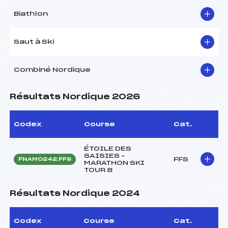
Biathlon
Saut à Ski
Combiné Nordique
Résultats Nordique 2026
Codex
Course
Cat.
ÉTOILE DES
SAISIES –
FFS
FNAM0242.FFS
MARATHON SKI
TOUR 8
Résultats Nordique 2024
Codex
Course
Cat.