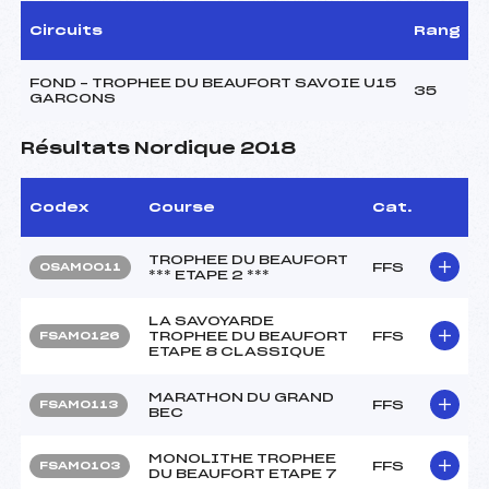
Circuits
Rang
FOND – TROPHEE DU BEAUFORT SAVOIE U15
35
GARCONS
Résultats Nordique 2018
Codex
Course
Cat.
TROPHEE DU BEAUFORT
FFS
OSAM0011
*** ETAPE 2 ***
LA SAVOYARDE
TROPHEE DU BEAUFORT
FFS
FSAM0126
ETAPE 8 CLASSIQUE
MARATHON DU GRAND
FFS
FSAM0113
BEC
MONOLITHE TROPHEE
FFS
FSAM0103
DU BEAUFORT ETAPE 7