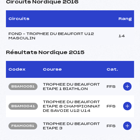
Circuits Nordique 2016
Circuits
Rang
FOND – TROPHEE DU BEAUFORT U12
14
MASCULIN
Résultats Nordique 2015
Codex
Course
Cat.
TROPHEE DU BEAUFORT
FFS
BSAM0051
ETAPE 1 BIATHLON
TROPHEE DU BEAUFORT
ETAPE 8 CHAMPIONNAT
FFS
BSAM0041
DE SAVOIE U12 U14
TROPHEE DU BEAUFORT
FFS
FSAM0051
ETAPE 3