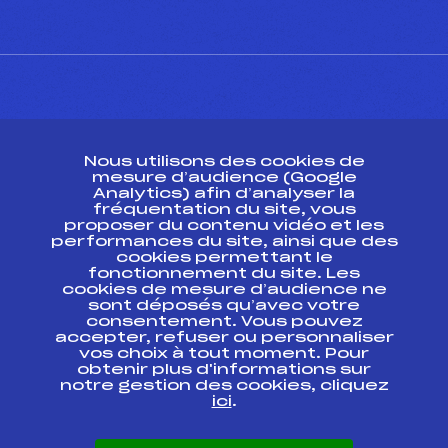
CONTACT
Nous utilisons des cookies de
ESPACE PRESSE
mesure d’audience (Google
Analytics) afin d’analyser la
fréquentation du site, vous
Ressources
proposer du contenu vidéo et les
performances du site, ainsi que des
Pass’Neige
cookies permettant le
Projet sportif fédéral
fonctionnement du site. Les
cookies de mesure d’audience ne
Projet de performance fédéral
sont déposés qu’avec votre
Antidopage
consentement. Vous pouvez
Pôle Développement, Formation, Suivi
accepter, refuser ou personnaliser
Scientifique
vos choix à tout moment. Pour
Listes ministérielles
obtenir plus d'informations sur
notre gestion des cookies, cliquez
Pôle vie de l’athlète
ici
.
Enseignement professionnel
Informatique et chronométrage