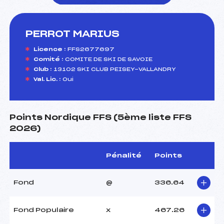
PERROT MARIUS
foi(s) le ski
Licence :
FFS2677697
Comité :
COMITE DE SKI DE SAVOIE
Club :
13102 SKI CLUB PEISEY-VALLANDRY
Val. Lic. :
Oui
Points Nordique FFS (5ème liste FFS
2026)
Pénalité
Points
Fond
@
336.64
Fond Populaire
x
467.26