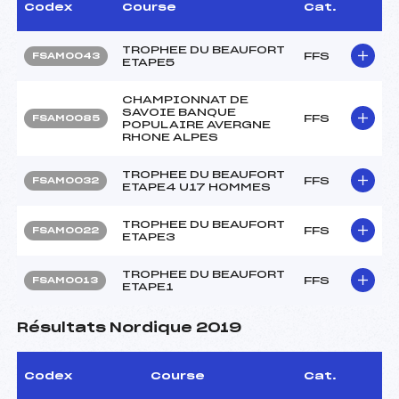
Codex
Course
Cat.
TROPHEE DU BEAUFORT
FFS
FSAM0043
ETAPE5
CHAMPIONNAT DE
SAVOIE BANQUE
FFS
FSAM0085
POPULAIRE AVERGNE
RHONE ALPES
TROPHEE DU BEAUFORT
FFS
FSAM0032
ETAPE4 U17 HOMMES
TROPHEE DU BEAUFORT
FFS
FSAM0022
ETAPE3
TROPHEE DU BEAUFORT
FFS
FSAM0013
ETAPE1
Résultats Nordique 2019
Codex
Course
Cat.