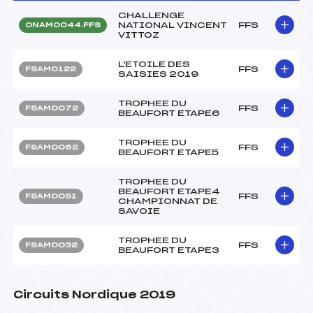
CHALLENGE
NATIONAL VINCENT
FFS
ONAM0044.FFS
VITTOZ
L'ETOILE DES
FFS
FSAM0122
SAISIES 2019
TROPHEE DU
FFS
FSAM0072
BEAUFORT ETAPE6
TROPHEE DU
FFS
FSAM0062
BEAUFORT ETAPE5
TROPHEE DU
BEAUFORT ETAPE4
FFS
FSAM0051
CHAMPIONNAT DE
SAVOIE
TROPHEE DU
FFS
FSAM0032
BEAUFORT ETAPE3
Circuits Nordique 2019