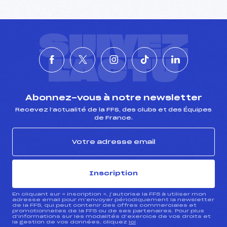
SUIVEZ
L'ACTU
Abonnez-vous à notre newsletter
Recevez l’actualité de la FFS, des clubs et des Équipes
de France.
Inscription
En cliquant sur « inscription », j’autorise la FFS à utiliser mon
adresse email pour m’envoyer périodiquement la newsletter
de la FFS, qui peut contenir des offres commerciales et
promotionnelles de la FFS ou de ses partenaires. Pour plus
d’informations sur les modalités d’exercice de vos droits et
la gestion de vos données, cliquez
ici