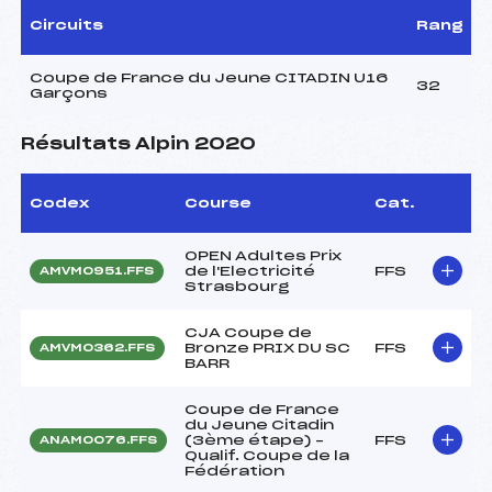
Circuits
Rang
Coupe de France du Jeune CITADIN U16
32
Garçons
Résultats Alpin 2020
Codex
Course
Cat.
OPEN Adultes Prix
de l'Electricité
FFS
AMVM0951.FFS
Strasbourg
CJA Coupe de
Bronze PRIX DU SC
FFS
AMVM0362.FFS
BARR
Coupe de France
du Jeune Citadin
(3ème étape) –
FFS
ANAM0076.FFS
Qualif. Coupe de la
Fédération