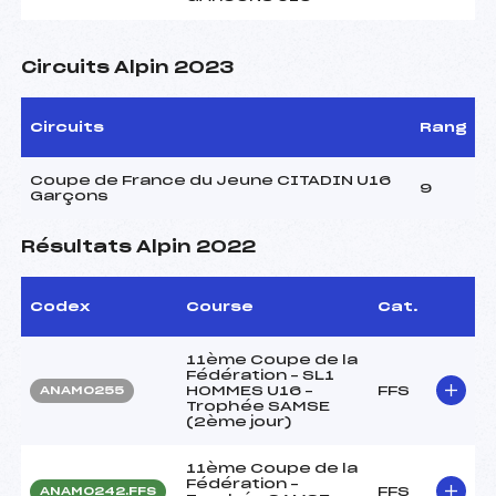
Circuits Alpin 2023
Circuits
Rang
Coupe de France du Jeune CITADIN U16
9
Garçons
Résultats Alpin 2022
Codex
Course
Cat.
11ème Coupe de la
Fédération – SL1
HOMMES U16 –
FFS
ANAM0255
Trophée SAMSE
(2ème jour)
11ème Coupe de la
Fédération –
FFS
ANAM0242.FFS