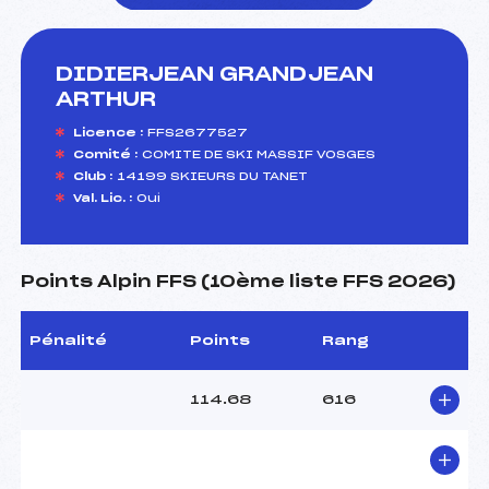
DIDIERJEAN GRANDJEAN
foi(s) le ski
ARTHUR
Licence :
FFS2677527
Comité :
COMITE DE SKI MASSIF VOSGES
Club :
14199 SKIEURS DU TANET
Val. Lic. :
Oui
Points Alpin FFS (10ème liste FFS 2026)
Pénalité
Points
Rang
114.68
616