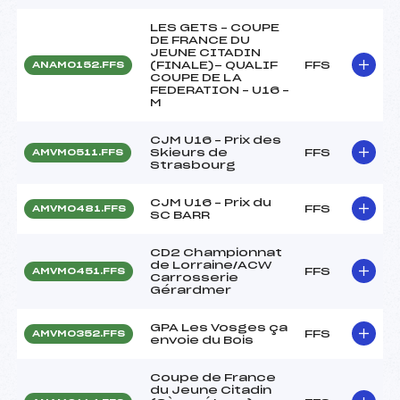
LES GETS – COUPE
DE FRANCE DU
JEUNE CITADIN
(FINALE)- QUALIF
FFS
ANAM0152.FFS
COUPE DE LA
FEDERATION – U16 –
M
CJM U16 – Prix des
Skieurs de
FFS
AMVM0511.FFS
Strasbourg
CJM U16 – Prix du
FFS
AMVM0481.FFS
SC BARR
CD2 Championnat
de Lorraine/ACW
FFS
AMVM0451.FFS
Carrosserie
Gérardmer
GPA Les Vosges ça
FFS
AMVM0352.FFS
envoie du Bois
Coupe de France
du Jeune Citadin