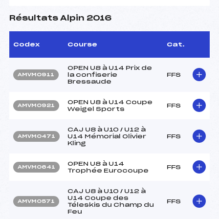
Résultats Alpin 2016
Codex
Course
Cat.
OPEN U8 à U14 Prix de
la confiserie
FFS
AMVM0911
Bressaude
OPEN U8 à U14 Coupe
FFS
AMVM0921
Weigel Sports
CAJ U8 à U10 / U12 à
U14 Mémorial Olivier
FFS
AMVM0471
Kling
OPEN U8 à U14
FFS
AMVM0641
Trophée Eurocoupe
CAJ U8 à U10 / U12 à
U14 Coupe des
FFS
AMVM0571
Téleskis du Champ du
Feu