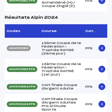
FFS
AMVM0281.FFS
Schandéné (H) /
Coupe Zinglé (F)
Résultats Alpin 2024
Codex
Course
Cat.
13ème Coupe de la
Fédération –
FFS
ANAM0583
Trophée SAMSE
(2ème jour)
13ème Coupe de la
Fédération –
FFS
ANAM0323.FFS
Trophée SAMSE
(1er jour)
CAM finale Coupe
FFS
AMVM0563.FFS
d'Argent Adulte
CAM Finale Coupe
d'Argent Adultes
FFS
AMVM0343.FFS
Prix Altitude
Sports