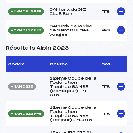
CAM prix du SKI
FFS
AMVM0312.FFS
CLUB Barr
CAM Prix de la Ville
de Saint DIE des
FFS
AMVM0132.FFS
Vosges
Résultats Alpin 2023
Codex
Course
Cat.
12ème Coupe de la
Fédération –
Trophée SAMSE
FFS
ANAM0235
(2ème jour) – M-
U16
12ème Coupe de la
Fédération –
FFS
ANAM0222.FFS
Trophée SAMSE
(1er jour) – M-U16
17eme FIS CIT SL