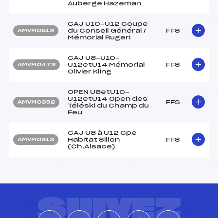
Auberge Hazeman
CAJ U10-U12 Coupe
du Conseil Général /
FFS
AMVM0512
Mémorial Rugeri
CAJ U8-U10-
U12etU14 Mémorial
FFS
AMVM0472
Olivier Kling
OPEN U8etU10-
U12etU14 Open des
FFS
AMVM0392
Téléski du Champ du
Feu
CAJ U8 à U12 Cpe
Habitat Sillon
FFS
AMVM0213
(Ch.Alsace)
SUIVEZ