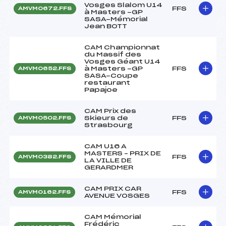
Vosges Slalom U14
FFS
AMVM0672.FFS
à Masters -GP
SASA-Mémorial
Jean BOTT
CAM Championnat
du Massif des
Vosges Géant U14
à Masters -GP
FFS
AMVM0652.FFS
SASA-Coupe
restaurant
Papajoe
CAM Prix des
Skieurs de
FFS
AMVM0502.FFS
Strasbourg
CAM U16 A
MASTERS – PRIX DE
FFS
AMVM0382.FFS
LA VILLE DE
GERARDMER
CAM PRIX CAR
FFS
AMVM0162.FFS
AVENUE VOSGES
CAM Mémorial
Frédéric