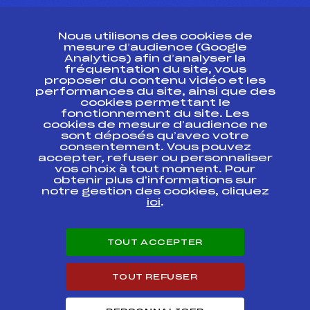
CONTACT
Nous utilisons des cookies de
ESPACE PRESSE
mesure d’audience (Google
Analytics) afin d’analyser la
fréquentation du site, vous
Ressources
proposer du contenu vidéo et les
performances du site, ainsi que des
Pass’Neige
cookies permettant le
Projet sportif fédéral
fonctionnement du site. Les
cookies de mesure d’audience ne
Projet de performance fédéral
sont déposés qu’avec votre
Antidopage
consentement. Vous pouvez
Pôle Développement, Formation, Suivi
accepter, refuser ou personnaliser
Scientifique
vos choix à tout moment. Pour
Listes ministérielles
obtenir plus d'informations sur
notre gestion des cookies, cliquez
Pôle vie de l’athlète
ici
.
Enseignement professionnel
Informatique et chronométrage
Circuits
TOUT ACCEPTER
Carrières
Développement des habiletés mentales
TOUT REFUSER