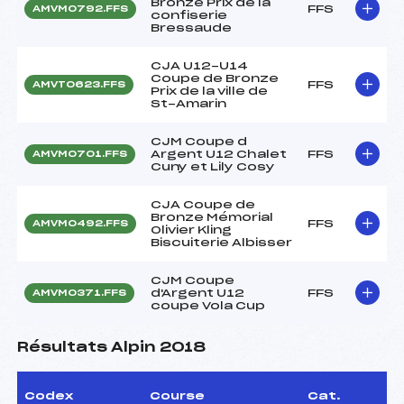
Bronze Prix de la
FFS
AMVM0792.FFS
confiserie
Bressaude
CJA U12-U14
Coupe de Bronze
FFS
AMVT0623.FFS
Prix de la ville de
St-Amarin
CJM Coupe d
Argent U12 Chalet
FFS
AMVM0701.FFS
Cuny et Lily Cosy
CJA Coupe de
Bronze Mémorial
FFS
AMVM0492.FFS
Olivier Kling
Biscuiterie Albisser
CJM Coupe
d'Argent U12
FFS
AMVM0371.FFS
coupe Vola Cup
Résultats Alpin 2018
Codex
Course
Cat.