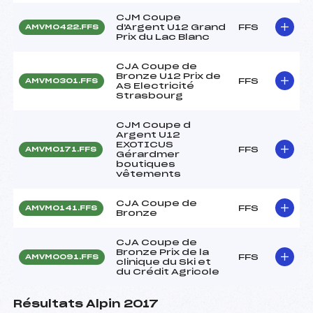
CJM Coupe
d'Argent U12 Grand
FFS
AMVM0422.FFS
Prix du Lac Blanc
CJA Coupe de
Bronze U12 Prix de
FFS
AMVM0301.FFS
AS Electricité
Strasbourg
CJM Coupe d
Argent U12
EXOTICUS
FFS
AMVM0171.FFS
Gérardmer
boutiques
vêtements
CJA Coupe de
FFS
AMVM0141.FFS
Bronze
CJA Coupe de
Bronze Prix de la
FFS
AMVM0091.FFS
clinique du Ski et
du Crédit Agricole
Résultats Alpin 2017