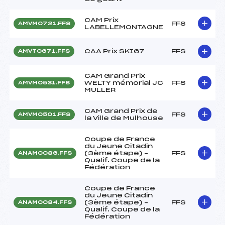
CAM Prix
FFS
AMVM0721.FFS
LABELLEMONTAGNE
CAA Prix SKI67
FFS
AMVT0671.FFS
CAM Grand Prix
WELTY mémorial JC
FFS
AMVM0531.FFS
MULLER
CAM Grand Prix de
FFS
AMVM0501.FFS
la Ville de Mulhouse
Coupe de France
du Jeune Citadin
(3ème étape) –
FFS
ANAM0086.FFS
Qualif. Coupe de la
Fédération
Coupe de France
du Jeune Citadin
(3ème étape) –
FFS
ANAM0084.FFS
Qualif. Coupe de la
Fédération