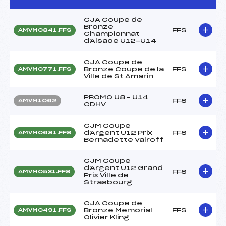
CJA Coupe de
Bronze
FFS
AMVM0841.FFS
Championnat
d'Alsace U12-U14
CJA Coupe de
Bronze Coupe de la
FFS
AMVM0771.FFS
Ville de St Amarin
PROMO U8 – U14
FFS
AMVM1062
CDHV
CJM Coupe
d'Argent U12 Prix
FFS
AMVM0681.FFS
Bernadette Valroff
CJM Coupe
d'Argent U12 Grand
FFS
AMVM0531.FFS
Prix Ville de
Strasbourg
CJA Coupe de
Bronze Memorial
FFS
AMVM0491.FFS
Olivier Kling