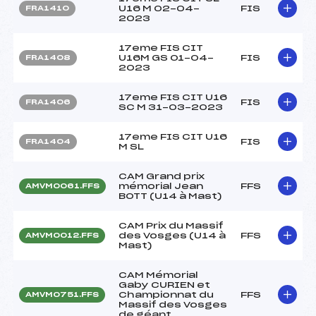
U16 M 02-04-
FIS
FRA1410
2023
17eme FIS CIT
U16M GS 01-04-
FIS
FRA1408
2023
17eme FIS CIT U16
FIS
FRA1406
SC M 31-03-2023
17eme FIS CIT U16
FIS
FRA1404
M SL
CAM Grand prix
mémorial Jean
FFS
AMVM0061.FFS
BOTT (U14 à Mast)
CAM Prix du Massif
des Vosges (U14 à
FFS
AMVM0012.FFS
Mast)
CAM Mémorial
Gaby CURIEN et
Championnat du
FFS
AMVM0751.FFS
Massif des Vosges
de géant