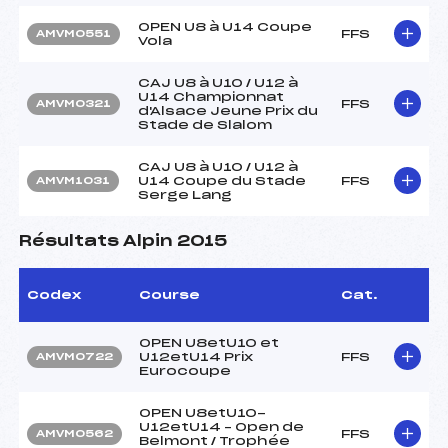
OPEN U8 à U14 Coupe
FFS
AMVM0551
Vola
CAJ U8 à U10 / U12 à
U14 Championnat
FFS
AMVM0321
d'Alsace Jeune Prix du
Stade de Slalom
CAJ U8 à U10 / U12 à
U14 Coupe du Stade
FFS
AMVM1031
Serge Lang
Résultats Alpin 2015
Codex
Course
Cat.
OPEN U8etU10 et
U12etU14 Prix
FFS
AMVM0722
Eurocoupe
OPEN U8etU10-
U12etU14 – Open de
FFS
AMVM0562
Belmont / Trophée