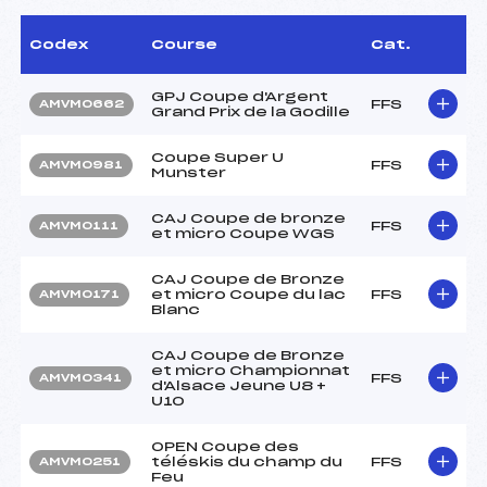
Codex
Course
Cat.
GPJ Coupe d'Argent
FFS
AMVM0662
Grand Prix de la Godille
Coupe Super U
FFS
AMVM0981
Munster
CAJ Coupe de bronze
FFS
AMVM0111
et micro Coupe WGS
CAJ Coupe de Bronze
et micro Coupe du lac
FFS
AMVM0171
Blanc
CAJ Coupe de Bronze
et micro Championnat
FFS
AMVM0341
d'Alsace Jeune U8 +
U10
OPEN Coupe des
téléskis du champ du
FFS
AMVM0251
Feu