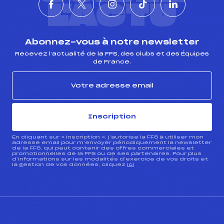
L'ACTU
Abonnez-vous à notre newsletter
Recevez l’actualité de la FFS, des clubs et des Équipes
de France.
Inscription
En cliquant sur « inscription », j’autorise la FFS à utiliser mon
adresse email pour m’envoyer périodiquement la newsletter
de la FFS, qui peut contenir des offres commerciales et
promotionnelles de la FFS ou de ses partenaires. Pour plus
d’informations sur les modalités d’exercice de vos droits et
la gestion de vos données, cliquez
ici