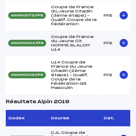
Coupe de France
du Jeune Citadin
(3ème étape) –
FFS
ANAM0072.FFS
Qualif. Coupe de la
Fédération
Coupe de France
du Jeune Cit
FFS
ANAM0044.FFS
HOMME SLALOM
u14
u14 Coupe de
France du Jeune
Citadin (2ème
étape) – Qualif.
FFS
ANAM0042.FFS
Coupe de la
Fédération GS
Masculin
Résultats Alpin 2019
Codex
Course
Cat.
CJL Coupe de