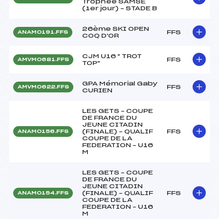
Trophée SAMSE
(1er jour) – STADE B
26ème SKI OPEN
FFS
ANAM0191.FFS
COQ D'OR
CJM U16 " TROT
FFS
AMVM0681.FFS
TOP"
GPA Mémorial Gaby
FFS
AMVM0622.FFS
CURIEN
LES GETS – COUPE
DE FRANCE DU
JEUNE CITADIN
(FINALE) – QUALIF
FFS
ANAM0156.FFS
COUPE DE LA
FEDERATION – U16
M
LES GETS – COUPE
DE FRANCE DU
JEUNE CITADIN
(FINALE) – QUALIF
FFS
ANAM0154.FFS
COUPE DE LA
FEDERATION – U16
M