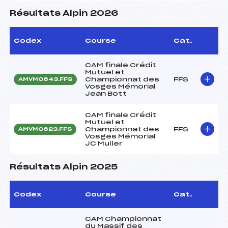
Résultats Alpin 2026
Codex
Course
Cat.
CAM finale Crédit
Mutuel et
Championnat des
FFS
AMVM0643.FFS
Vosges Mémorial
Jean Bott
CAM finale Crédit
Mutuel et
Championnat des
FFS
AMVM0623.FFS
Vosges Mémorial
JC Muller
Résultats Alpin 2025
Codex
Course
Cat.
CAM Championnat
du Massif des