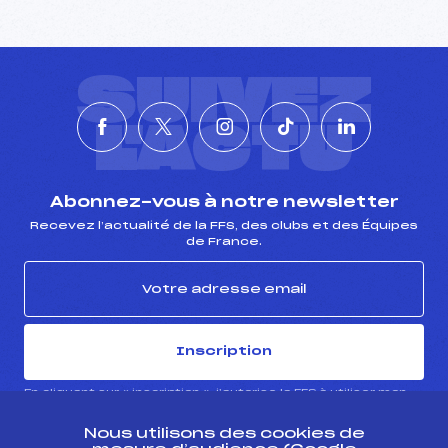
SUIVEZ
L'ACTU
Abonnez-vous à notre newsletter
Recevez l’actualité de la FFS, des clubs et des Équipes
de France.
Inscription
En cliquant sur « inscription », j’autorise la FFS à utiliser mon
adresse email pour m’envoyer périodiquement la newsletter
de la FFS, qui peut contenir des offres commerciales et
promotionnelles de la FFS ou de ses partenaires. Pour plus
Nous utilisons des cookies de
d’informations sur les modalités d’exercice de vos droits et
la gestion de vos données, cliquez
ici