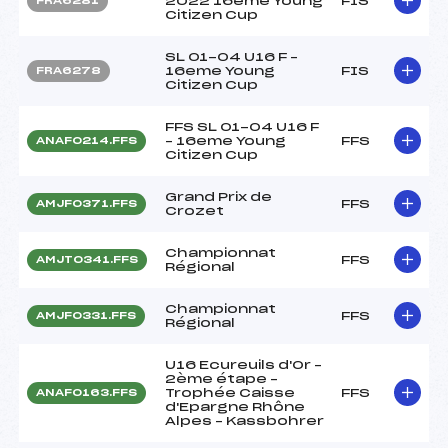
2022 16eme Young
FIS
FRA6281
Citizen Cup
SL 01-04 U16 F –
16eme Young
FIS
FRA6278
Citizen Cup
FFS SL 01-04 U16 F
– 16eme Young
FFS
ANAF0214.FFS
Citizen Cup
Grand Prix de
FFS
AMJF0371.FFS
Crozet
Championnat
FFS
AMJT0341.FFS
Régional
Championnat
FFS
AMJF0331.FFS
Régional
U16 Ecureuils d'Or –
2ème étape –
Trophée Caisse
FFS
ANAF0163.FFS
d'Epargne Rhône
Alpes – Kassbohrer