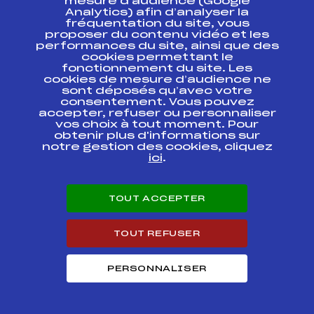
mesure d’audience (Google
Analytics) afin d’analyser la
fréquentation du site, vous
proposer du contenu vidéo et les
performances du site, ainsi que des
cookies permettant le
fonctionnement du site. Les
cookies de mesure d’audience ne
sont déposés qu’avec votre
CONTACT
consentement. Vous pouvez
accepter, refuser ou personnaliser
vos choix à tout moment. Pour
ESPACE PRESSE
obtenir plus d'informations sur
notre gestion des cookies, cliquez
ici
.
Ressources
Pass’Neige
Projet sportif fédéral
TOUT ACCEPTER
Projet de performance fédéral
Antidopage
TOUT REFUSER
Pôle Développement, Formation, Suivi
Scientifique
Listes ministérielles
PERSONNALISER
Pôle vie de l’athlète
Enseignement professionnel
Informatique et chronométrage