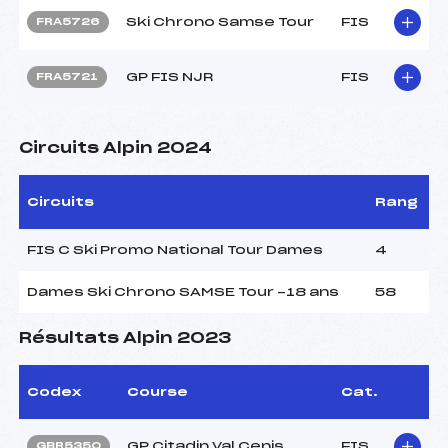
Ski Chrono Samse Tour
FIS
FRA5726
GP FIS NJR
FIS
FRA5721
Circuits Alpin 2024
Circuits
Rang
FIS C Ski Promo National Tour Dames
4
Dames Ski Chrono SAMSE Tour -18 ans
58
Résultats Alpin 2023
Codex
Course
Cat.
GP Citadin Val Cenis
FIS
GBR5350