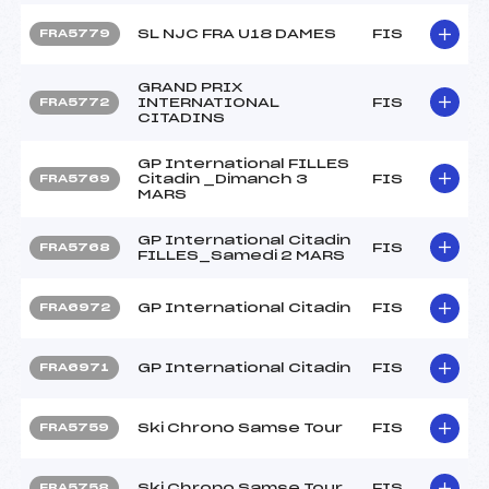
SL NJC FRA U18 DAMES
FIS
FRA5779
GRAND PRIX
INTERNATIONAL
FIS
FRA5772
CITADINS
GP International FILLES
Citadin _Dimanch 3
FIS
FRA5769
MARS
GP International Citadin
FIS
FRA5768
FILLES_Samedi 2 MARS
GP International Citadin
FIS
FRA6972
GP International Citadin
FIS
FRA6971
Ski Chrono Samse Tour
FIS
FRA5759
Ski Chrono Samse Tour
FIS
FRA5758