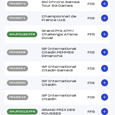
Ski Chrono Samse
FIS
FRA5970
Tour SG Dames
Championnat de
FIS
FRA5971
France U18
Grand Prix ATM /
Challenge Arlene
FFS
AMJF0122.FFS
Duval
GP International
Citadin FEMMES
FIS
FRA5958
Dimanche
GP International
FIS
FRA5957
Citadin Samedi
GP International
FIS
FRA5950
Citadin
GP International
FIS
FRA5949
Citadin
GRAND PRIX DES
FFS
AMJF0012.FFS
ROUSSES