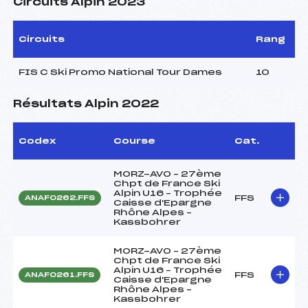
Circuits Alpin 2023
Circuits
Rang
FIS C Ski Promo National Tour Dames
10
Résultats Alpin 2022
Codex
Course
Cat.
MORZ-AVO – 27ème
Chpt de France Ski
Alpin U16 – Trophée
FFS
ANAF0262.FFS
Caisse d'Epargne
Rhône Alpes –
Kassbohrer
MORZ-AVO – 27ème
Chpt de France Ski
Alpin U16 – Trophée
FFS
ANAF0261.FFS
Caisse d'Epargne
Rhône Alpes –
Kassbohrer