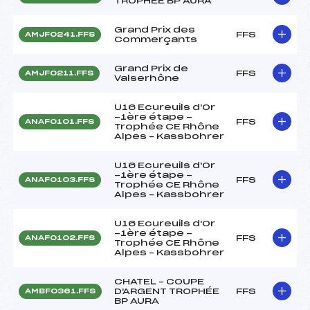
TROPHÉE BP AURA
Grand Prix des
FFS
AMJF0241.FFS
Commerçants
Grand Prix de
FFS
AMJF0211.FFS
Valserhône
U16 Ecureuils d'Or
-1ère étape -
FFS
ANAF0101.FFS
Trophée CE Rhône
Alpes – Kassbohrer
U16 Ecureuils d'Or
-1ère étape -
FFS
ANAF0103.FFS
Trophée CE Rhône
Alpes – Kassbohrer
U16 Ecureuils d'Or
-1ère étape -
FFS
ANAF0102.FFS
Trophée CE Rhône
Alpes – Kassbohrer
CHATEL – COUPE
D'ARGENT TROPHÉE
FFS
AMBF0361.FFS
BP AURA