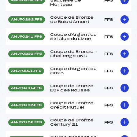
Saucisse de
FFS
AMJF0292.FFS
Morteau
Coupe de Bronze
FFS
AMJF0282.FFS
de Bois d'Amont
Coupe d'Argent du
FFS
AMJF0241.FFS
Ski Club du Lizon
Coupe de Bronze –
FFS
AMJF0232.FFS
Challenge HNS
Coupe d'Argent du
FFS
AMJF0211.FFS
CD25
Coupe de Bronze
FFS
AMJF0141.FFS
ESF des Rouses
Coupe de Bronze
FFS
AMJF0132.FFS
Crédit Mutuel
Coupe de Bronze
FFS
AMJF0102.FFS
Century 21