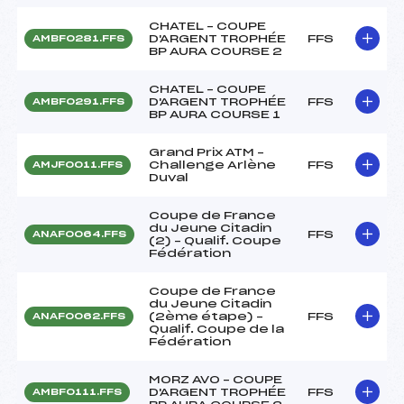
CHATEL – COUPE
D'ARGENT TROPHÉE
FFS
AMBF0281.FFS
BP AURA COURSE 2
CHATEL – COUPE
D'ARGENT TROPHÉE
FFS
AMBF0291.FFS
BP AURA COURSE 1
Grand Prix ATM –
Challenge Arlène
FFS
AMJF0011.FFS
Duval
Coupe de France
du Jeune Citadin
FFS
ANAF0064.FFS
(2) – Qualif. Coupe
Fédération
Coupe de France
du Jeune Citadin
(2ème étape) –
FFS
ANAF0062.FFS
Qualif. Coupe de la
Fédération
MORZ AVO – COUPE
D'ARGENT TROPHÉE
FFS
AMBF0111.FFS