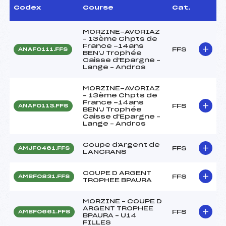
Codex
Course
Cat.
MORZINE-AVORIAZ
– 13ème Chpts de
France -14ans
FFS
ANAF0111.FFS
BEN'J Trophée
Caisse d'Epargne –
Lange – Andros
MORZINE-AVORIAZ
– 13ème Chpts de
France -14ans
FFS
ANAF0113.FFS
BEN'J Trophée
Caisse d'Epargne –
Lange – Andros
Coupe d'Argent de
FFS
AMJF0461.FFS
LANCRANS
COUPE D ARGENT
FFS
AMBF0831.FFS
TROPHEE BPAURA
MORZINE – COUPE D
ARGENT TROPHEE
FFS
AMBF0661.FFS
BPAURA – U14
FILLES