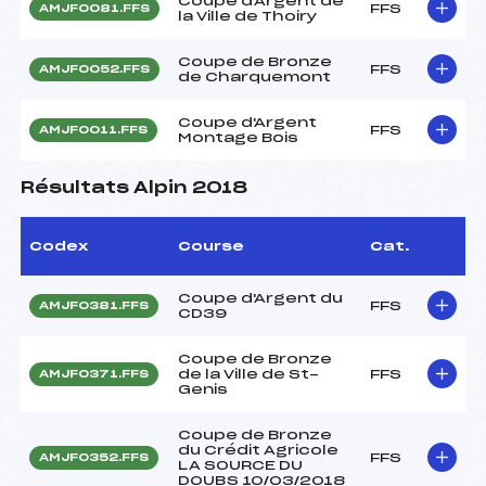
Coupe d'Argent de
FFS
AMJF0081.FFS
la Ville de Thoiry
Coupe de Bronze
FFS
AMJF0052.FFS
de Charquemont
Coupe d'Argent
FFS
AMJF0011.FFS
Montage Bois
Résultats Alpin 2018
Codex
Course
Cat.
Coupe d'Argent du
FFS
AMJF0381.FFS
CD39
Coupe de Bronze
de la Ville de St-
FFS
AMJF0371.FFS
Genis
Coupe de Bronze
du Crédit Agricole
FFS
AMJF0352.FFS
LA SOURCE DU
DOUBS 10/03/2018