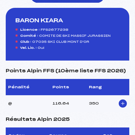
BARON KIARA
foi(s) le ski
Licence :
FFS2677238
Comité :
COMITE DE SKI MASSIF JURASSIEN
Club :
07035 SKI CLUB MONT D'OR
Val. Lic. :
Oui
Points Alpin FFS (10ème liste FFS 2026)
Pénalité
Points
Rang
@
116.64
350
Résultats Alpin 2025