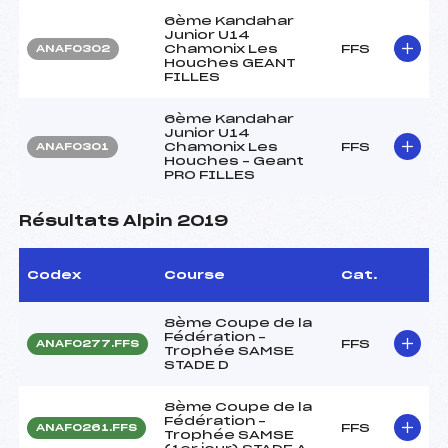
6ème Kandahar
Junior U14
Chamonix Les
FFS
ANAF0302
Houches GEANT
FILLES
6ème Kandahar
Junior U14
Chamonix Les
FFS
ANAF0301
Houches – Geant
PRO FILLES
Résultats Alpin 2019
Codex
Course
Cat.
8ème Coupe de la
Fédération –
FFS
ANAF0277.FFS
Trophée SAMSE
STADE D
8ème Coupe de la
Fédération –
FFS
ANAF0261.FFS
Trophée SAMSE