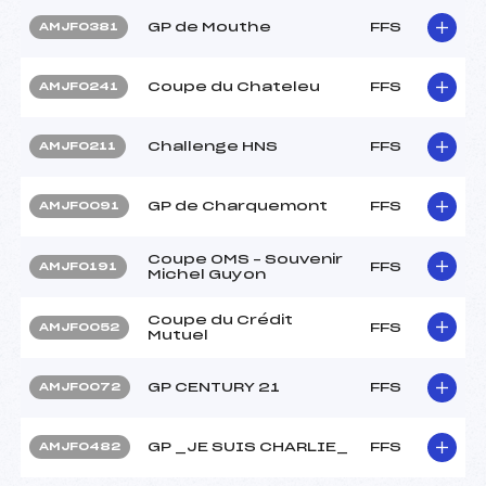
GP de Mouthe
FFS
AMJF0381
Coupe du Chateleu
FFS
AMJF0241
Challenge HNS
FFS
AMJF0211
GP de Charquemont
FFS
AMJF0091
Coupe OMS – Souvenir
FFS
AMJF0191
Michel Guyon
Coupe du Crédit
FFS
AMJF0052
Mutuel
GP CENTURY 21
FFS
AMJF0072
GP _JE SUIS CHARLIE_
FFS
AMJF0482