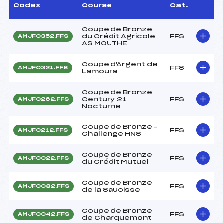
Codex
Course
Cat.
Coupe de Bronze
du Crédit Agricole
FFS
AMJF0352.FFS
AS MOUTHE
Coupe d'Argent de
FFS
AMJF0321.FFS
Lamoura
Coupe de Bronze
Century 21
FFS
AMJF0262.FFS
Nocturne
Coupe de Bronze –
FFS
AMJF0212.FFS
Challenge HNS
Coupe de Bronze
FFS
AMJF0022.FFS
du Crédit Mutuel
Coupe de Bronze
FFS
AMJF0082.FFS
de la Saucisse
Coupe de Bronze
FFS
AMJF0042.FFS
de Charquemont