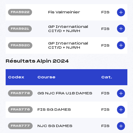
Fis Valmeinier
FIS
FRA5922
GP International
FIS
FRA5921
CIT/D + NJR/H
GP International
FIS
FRA5920
CIT/D + NJR/H
Résultats Alpin 2024
Codex
Course
Cat.
GS NJC FRA U18 DAMES
FIS
FRA5778
FIS SG DAMES
FIS
FRA5776
NJC SG DAMES
FIS
FRA5777