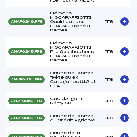
(1er jour) STADE A
Mémorial
H.SCARAFFIOTTI
Qualifications
FFS
ANAF0246.FFS
SCARA – Tracé B
Dames
Mémorial
H.SCARAFFIOTTI
Pré Qualifications
FFS
ANAF0245.FFS
SCARA – Tracé B
Dames
Coupe de Bronze
"Fête du ski
FFS
AMJF0421.FFS
Catégories U12 et
U14
Coq d'Argent –
FFS
AMJF0361.FFS
Rémy Ski
Coupe de Bronze
FFS
AMJF0322.FFS
du Crédit Agricole
Coupe de la