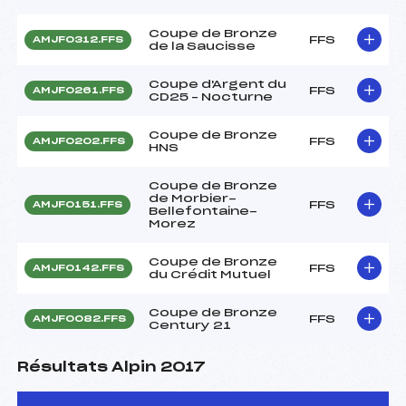
Coupe de Bronze
FFS
AMJF0312.FFS
de la Saucisse
Coupe d'Argent du
FFS
AMJF0261.FFS
CD25 – Nocturne
Coupe de Bronze
FFS
AMJF0202.FFS
HNS
Coupe de Bronze
de Morbier-
FFS
AMJF0151.FFS
Bellefontaine-
Morez
Coupe de Bronze
FFS
AMJF0142.FFS
du Crédit Mutuel
Coupe de Bronze
FFS
AMJF0082.FFS
Century 21
Résultats Alpin 2017