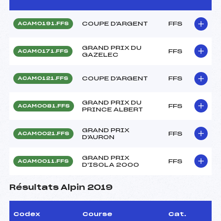
COUPE D'ARGENT
FFS
ACAM0191.FFS
GRAND PRIX DU
FFS
ACAM0171.FFS
GAZELEC
COUPE D'ARGENT
FFS
ACAM0121.FFS
GRAND PRIX DU
FFS
ACAM0081.FFS
PRINCE ALBERT
GRAND PRIX
FFS
ACAM0021.FFS
D'AURON
GRAND PRIX
FFS
ACAM0011.FFS
D'ISOLA 2000
Résultats Alpin 2019
Codex
Course
Cat.