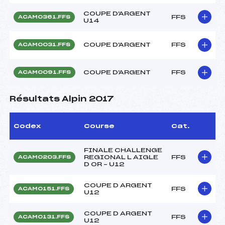
COUPE D'ARGENT
FFS
ACAM0361.FFS
U14
COUPE D'ARGENT
FFS
ACAM0031.FFS
COUPE D'ARGENT
FFS
ACAM0091.FFS
Résultats Alpin 2017
Codex
Course
Cat.
FINALE CHALLENGE
REGIONAL L AIGLE
FFS
ACAM0203.FFS
D OR – U12
COUPE D ARGENT
FFS
ACAM0151.FFS
U12
COUPE D ARGENT
FFS
ACAM0131.FFS
U12