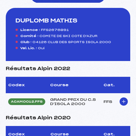
DUPLOMB MATHIS
foi(s) le ski
Licence :
FFS2676891
Comité :
COMITE DE SKI COTE D'AZUR
Club :
04126 CLUB DES SPORTS ISOLA 2000
Val. Lic. :
Oui
Résultats Alpin 2022
Codex
Course
Cat.
GRAND PRIX DU C.S
FFS
ACAM0012.FFS
D'ISOLA 2000
Résultats Alpin 2020
Codex
Course
Cat.