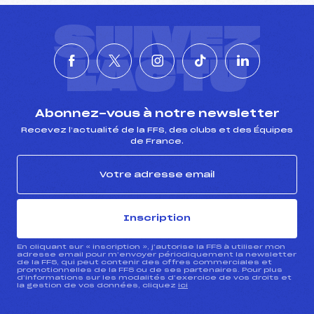
SUIVEZ
L'ACTU
Abonnez-vous à notre newsletter
Recevez l’actualité de la FFS, des clubs et des Équipes
de France.
Inscription
En cliquant sur « inscription », j’autorise la FFS à utiliser mon
adresse email pour m’envoyer périodiquement la newsletter
de la FFS, qui peut contenir des offres commerciales et
promotionnelles de la FFS ou de ses partenaires. Pour plus
d’informations sur les modalités d’exercice de vos droits et
la gestion de vos données, cliquez
ici