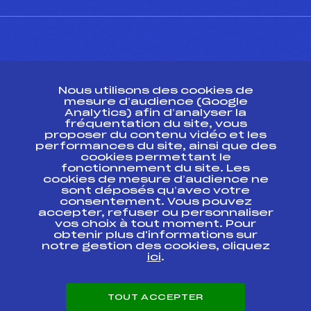
CONTACT
Nous utilisons des cookies de
ESPACE PRESSE
mesure d’audience (Google
Analytics) afin d’analyser la
fréquentation du site, vous
Ressources
proposer du contenu vidéo et les
performances du site, ainsi que des
Pass’Neige
cookies permettant le
Projet sportif fédéral
fonctionnement du site. Les
cookies de mesure d’audience ne
Projet de performance fédéral
sont déposés qu’avec votre
Antidopage
consentement. Vous pouvez
Pôle Développement, Formation, Suivi
accepter, refuser ou personnaliser
Scientifique
vos choix à tout moment. Pour
Listes ministérielles
obtenir plus d'informations sur
notre gestion des cookies, cliquez
Pôle vie de l’athlète
ici
.
Enseignement professionnel
Informatique et chronométrage
Circuits
TOUT ACCEPTER
Carrières