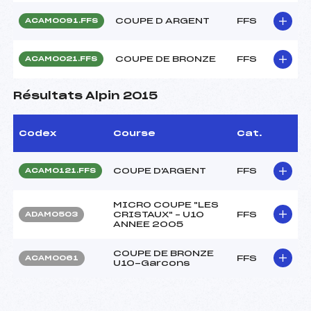
COUPE D ARGENT
FFS
ACAM0091.FFS
COUPE DE BRONZE
FFS
ACAM0021.FFS
Résultats Alpin 2015
Codex
Course
Cat.
COUPE D'ARGENT
FFS
ACAM0121.FFS
MICRO COUPE "LES
CRISTAUX" – U10
FFS
ADAM0503
ANNEE 2005
COUPE DE BRONZE
FFS
ACAM0061
U10-Garcons