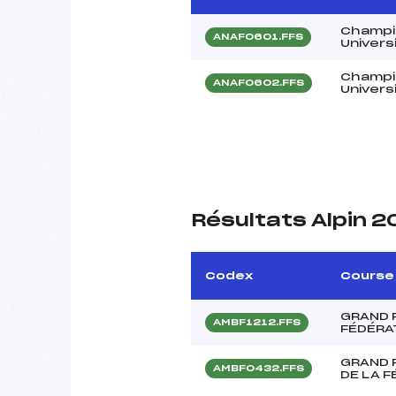
Champi
ANAF0601.FFS
Universi
Champi
ANAF0602.FFS
Universi
Résultats Alpin 
Codex
Course
GRAND P
AMBF1212.FFS
FÉDÉRA
GRAND 
AMBF0432.FFS
DE LA 