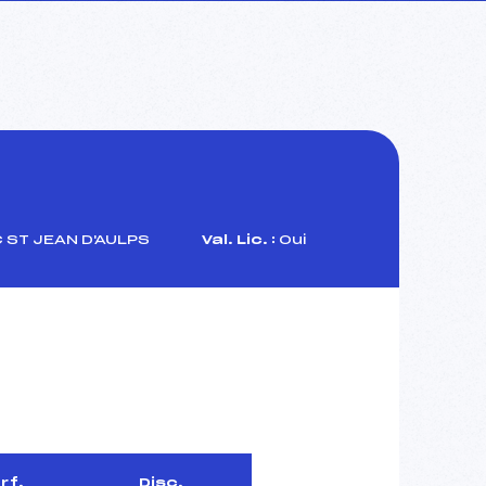
 ST JEAN D'AULPS
Val. Lic. :
Oui
rf.
Disc.