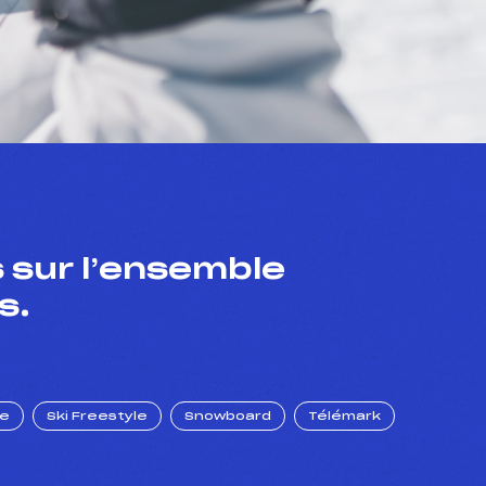
 sur l’ensemble
s.
ue
Ski Freestyle
Snowboard
Télémark