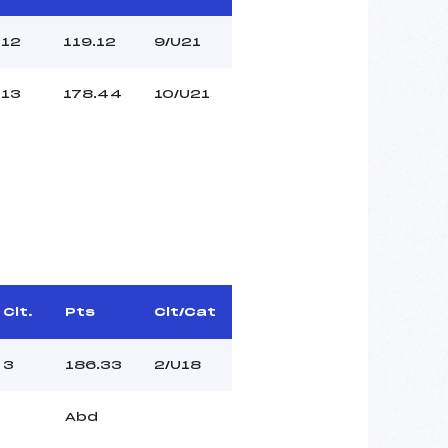
12
119.12
9/U21
13
178.44
10/U21
Clt.
Pts
Clt/Cat
3
186.33
2/U18
Abd