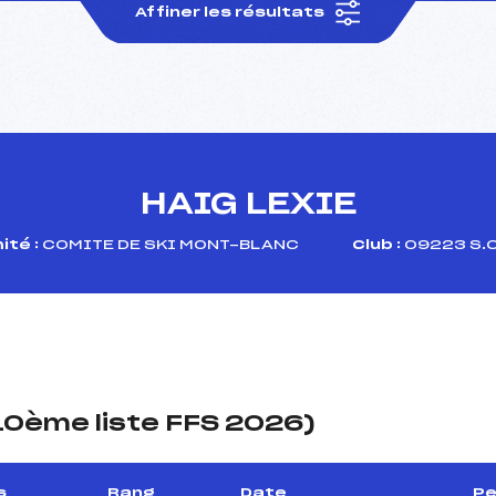
Affiner les résultats
HAIG LEXIE
té :
COMITE DE SKI MONT-BLANC
Club :
09223 S.C
(10ème liste FFS 2026)
s
Rang
Date
Pe