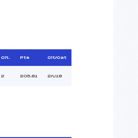
Clt.
Pts
Clt/Cat
2
205.81
2/U18