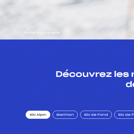
Fiche individuelle
Découvrez les 
d
Ski Alpin
Biathlon
Ski de Fond
Ski de 