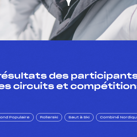
résultats des participants
es circuits et compétition
Fond Populaire
Rollerski
Saut à Ski
Combiné Nordiq