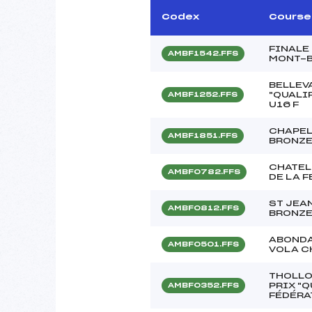
Codex
Course
FINALE
AMBF1542.FFS
MONT-
BELLEV
"QUALIF
AMBF1252.FFS
U16 F
CHAPEL
AMBF1851.FFS
BRONZE
CHATEL
AMBF0782.FFS
DE LA F
ST JEAN
AMBF0812.FFS
BRONZE 
ABONDA
AMBF0501.FFS
VOLA C
THOLLO
PRIX "Q
AMBF0352.FFS
FÉDÉRAT