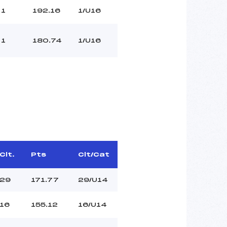
1
192.16
1/U16
1
180.74
1/U16
Clt.
Pts
Clt/Cat
29
171.77
29/U14
16
155.12
16/U14