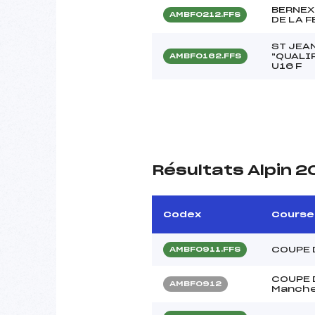
BERNEX
AMBF0212.FFS
DE LA F
ST JEAN
"QUALI
AMBF0162.FFS
U16 F
Résultats Alpin 
Codex
Course
COUPE 
AMBF0911.FFS
COUPE 
AMBF0912
Manche