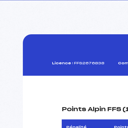
Licence :
FFS2676838
Comi
Points Alpin FFS 
Pénalité
Point