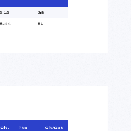
9.12
GS
8.44
SL
Clt.
Pts
Clt/Cat