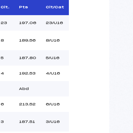
Clt.
Pts
Clt/Cat
23
197.06
23/U16
8
189.56
8/U16
5
187.80
5/U16
4
192.53
4/U16
Abd
6
213.52
6/U16
3
187.51
3/U16