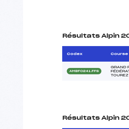
Résultats Alpin 
Codex
Course
GRAND P
FÉDÉRA
AMBF0241.FFS
TOUREZ
Résultats Alpin 