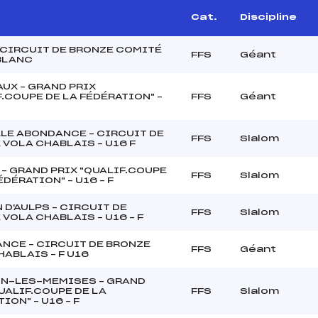
Cat.
Discipline
 CIRCUIT DE BRONZE COMITÉ
FFS
Géant
BLANC
AUX – GRAND PRIX
.COUPE DE LA FÉDÉRATION" –
FFS
Géant
LE ABONDANCE – CIRCUIT DE
FFS
Slalom
 VOLA CHABLAIS – U16 F
 – GRAND PRIX "QUALIF.COUPE
FFS
Slalom
ÉDÉRATION" – U16 – F
 D'AULPS – CIRCUIT DE
FFS
Slalom
VOLA CHABLAIS – U16 – F
NCE – CIRCUIT DE BRONZE
FFS
Géant
HABLAIS – F U16
N-LES-MEMISES – GRAND
UALIF.COUPE DE LA
FFS
Slalom
ION" – U16 – F