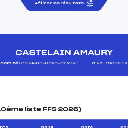
Affiner les résultats
CASTELAIN AMAURY
Comité :
CS PARIS-NORD-CENTRE
Club :
10882 SK
(10ème liste FFS 2026)
ints
Rang
Date
Per