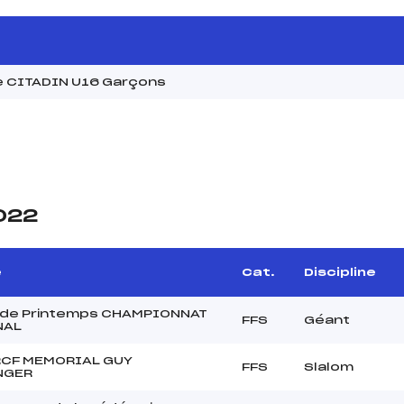
e CITADIN U16 Garçons
2022
e
Cat.
Discipline
de Printemps CHAMPIONNAT
FFS
Géant
NAL
RCF MEMORIAL GUY
FFS
Slalom
NGER