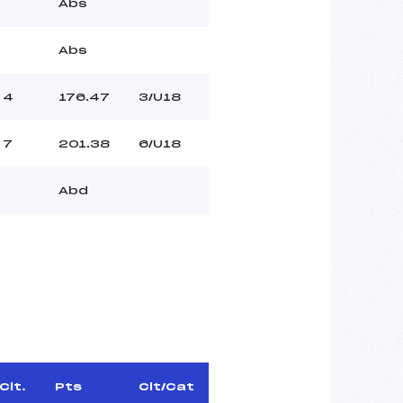
Abs
Abs
4
176.47
3/U18
7
201.38
6/U18
Abd
Clt.
Pts
Clt/Cat