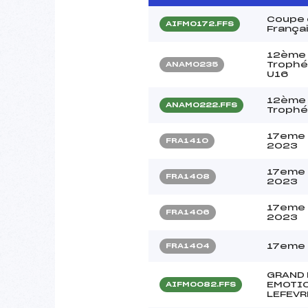
Coupe 
AIFM0172.FFS
França
12ème 
Trophé
ANAM0235
U16
12ème 
ANAM0222.FFS
Trophé
17eme 
FRA1410
2023
17eme 
FRA1408
2023
17eme 
FRA1406
2023
17eme 
FRA1404
GRAND 
EMOTIO
AIFM0082.FFS
LEFEVR