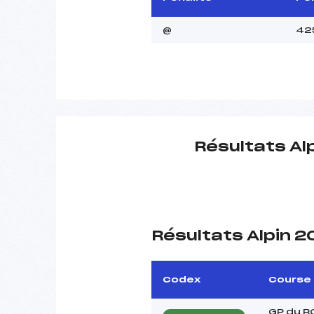
@
42
Résultats Al
Résultats Alpin 
Codex
Course
GP du R