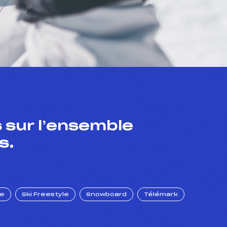
 sur l’ensemble
s.
ue
Ski Freestyle
Snowboard
Télémark