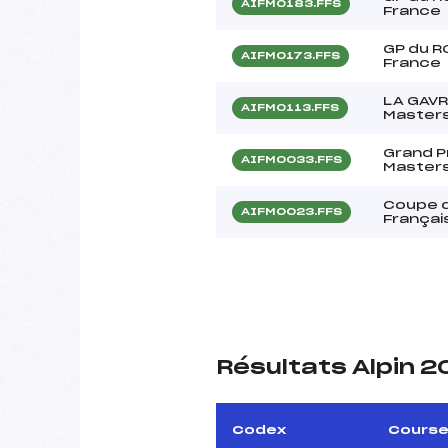
AIFM0183.FFS
France
GP du R
AIFM0173.FFS
France
LA GAVR
AIFM0113.FFS
Master
Grand Pr
AIFM0033.FFS
Master
Coupe d
AIFM0023.FFS
Françai
Résultats Alpin 
Codex
Cours