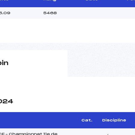
5.09
5468
pin
2024
Cat.
Discipline
CF – Championnat Ile de