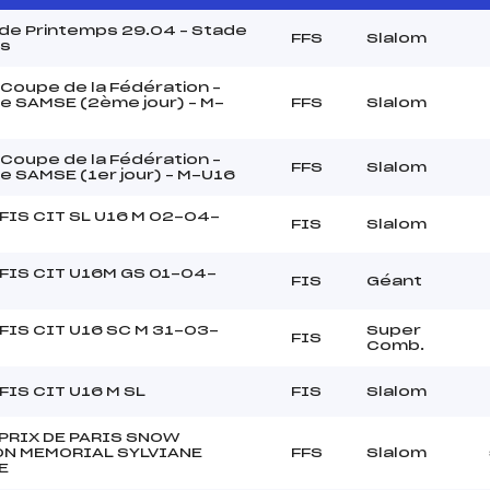
de Printemps 29.04 – Stade
FFS
Slalom
is
Coupe de la Fédération –
e SAMSE (2ème jour) – M-
FFS
Slalom
Coupe de la Fédération –
FFS
Slalom
e SAMSE (1er jour) – M-U16
FIS CIT SL U16 M 02-04-
FIS
Slalom
FIS CIT U16M GS 01-04-
FIS
Géant
FIS CIT U16 SC M 31-03-
Super
FIS
Comb.
FIS CIT U16 M SL
FIS
Slalom
PRIX DE PARIS SNOW
N MEMORIAL SYLVIANE
FFS
Slalom
E