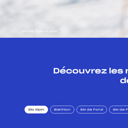
Fiche individuelle
Découvrez les 
d
Ski Alpin
Biathlon
Ski de Fond
Ski de 