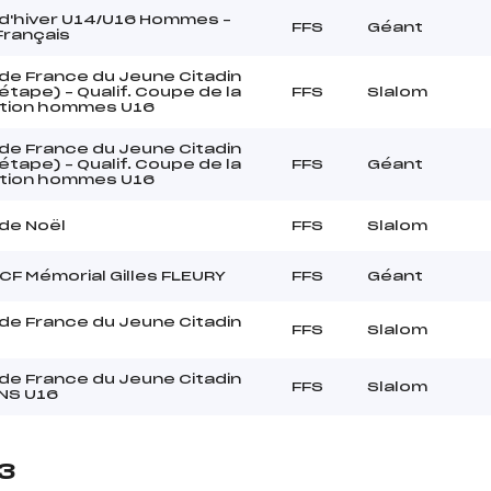
d'hiver U14/U16 Hommes –
FFS
Géant
Français
de France du Jeune Citadin
tape) – Qualif. Coupe de la
FFS
Slalom
tion hommes U16
de France du Jeune Citadin
tape) – Qualif. Coupe de la
FFS
Géant
tion hommes U16
de Noël
FFS
Slalom
CF Mémorial Gilles FLEURY
FFS
Géant
de France du Jeune Citadin
FFS
Slalom
de France du Jeune Citadin
FFS
Slalom
NS U16
23