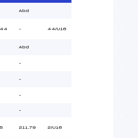
Abd
44
–
44/U16
Abd
–
–
–
–
5
211.79
2/U16