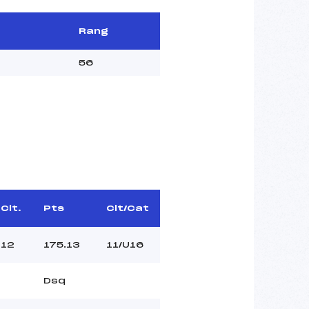
Rang
56
Clt.
Pts
Clt/Cat
12
175.13
11/U16
Dsq