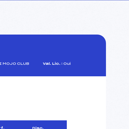
I MOJO CLUB
Val. Lic. :
Oui
f.
Disc.