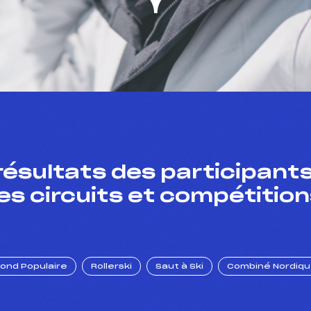
résultats des participants
es circuits et compétition
Fond Populaire
Rollerski
Saut à Ski
Combiné Nordiq