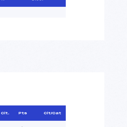
Clt.
Pts
Clt/Cat