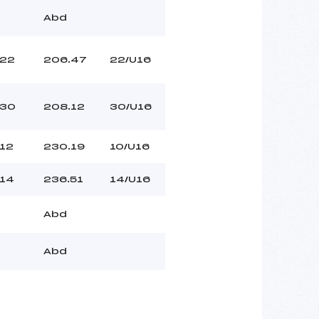
Abd
22
206.47
22/U16
30
208.12
30/U16
12
230.19
10/U16
14
236.51
14/U16
Abd
Abd