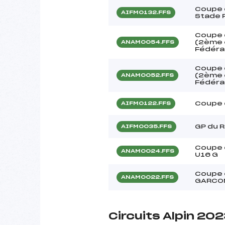
Coupe 
AIFM0132.FFS
Stade 
Coupe 
(2ème é
ANAM0054.FFS
Fédéra
Coupe 
(2ème é
ANAM0052.FFS
Fédéra
Coupe 
AIFM0122.FFS
GP du R
AIFM0035.FFS
Coupe 
ANAM0024.FFS
U16 G
Coupe 
ANAM0022.FFS
GARCO
Circuits Alpin 20