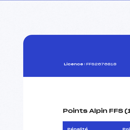
Licence :
FFS2676818
Points Alpin FFS 
Pénalité
Po