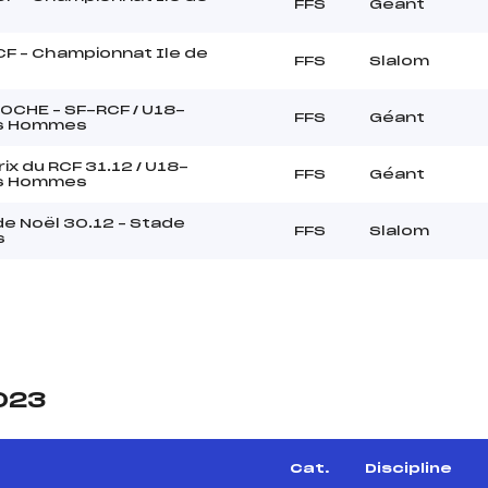
FFS
Géant
CF – Championnat Ile de
FFS
Slalom
OCHE – SF-RCF / U18-
FFS
Géant
s Hommes
ix du RCF 31.12 / U18-
FFS
Géant
s Hommes
e Noël 30.12 – Stade
FFS
Slalom
s
2023
e
Cat.
Discipline