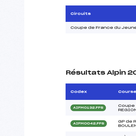
Circuits
Coupe de France du Jeun
Résultats Alpin 
Codex
Cours
Coupe 
AIFM0132.FFS
REGIO
GP de 
AIFM0042.FFS
BOULE