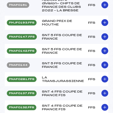
division- CHPTS DE
FFS
FNAF0161
FRANCE DES CLUBS
2022 – LA BRESSE
GRAND PRIX DE
FFS
FMJF0193.FFS
MOUTHE
SNT 5 FFS COUPE DE
FFS
FNAF0147.FFS
FRANCE
SNT 5 FFS COUPE DE
FFS
FNAF0142.FFS
FRANCE
SNT 5 FFS COUPE DE
FFS
FNAF0144
FRANCE
LA
FFS
FNAF0281.FFS
TRANSJURASSIENNE
SNT 4 FFS COUPE DE
FFS
FNAF0137.FFS
FRANCE FIS
SNT 4 FFS COUPE DE
FFS
FNAF0132.FFS
FRANCE FIS