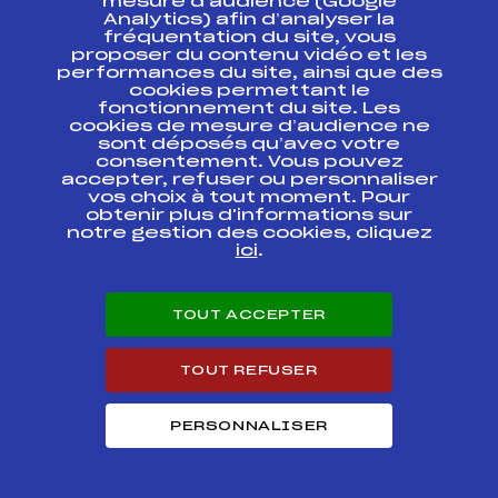
mesure d’audience (Google
Analytics) afin d’analyser la
CHAMPIONNAT DE FRANCE de ski de fond
fréquentation du site, vous
34
U16 DAMES
proposer du contenu vidéo et les
performances du site, ainsi que des
cookies permettant le
Résultats Nordique 2016
fonctionnement du site. Les
cookies de mesure d’audience ne
sont déposés qu’avec votre
Codex
Course
Cat.
consentement. Vous pouvez
accepter, refuser ou personnaliser
vos choix à tout moment. Pour
CHAMPIONNATS DE
obtenir plus d'informations sur
FFS
ONAF0041
FRANCE PROLOGUE
notre gestion des cookies, cliquez
ici
.
CHAMPIONNATS DE
FFS
ONAF0035
FRANCE DE SPRINT
TOUT ACCEPTER
CHAMPIONNATS DE
FFS
ONAF0031
FRANCE DE SPRINT
TOUT REFUSER
CHALLENGE LUC
FFS
FMJF0253
VUILLET
PERSONNALISER
RELAIS
CHAMPIONNATS DE
FFS
FNAF0401
FRANCE DES CLUBS