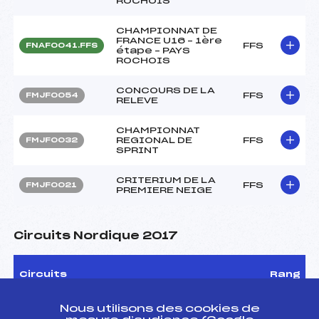
ROCHOIS
CHAMPIONNAT DE
FRANCE U16 – 1ère
FFS
FNAF0041.FFS
étape – PAYS
ROCHOIS
CONCOURS DE LA
FFS
FMJF0054
RELEVE
CHAMPIONNAT
REGIONAL DE
FFS
FMJF0032
SPRINT
CRITERIUM DE LA
FFS
FMJF0021
PREMIERE NEIGE
Circuits Nordique 2017
Circuits
Rang
FOND – COUPE DU JURA U16 FILLES
3
Nous utilisons des cookies de