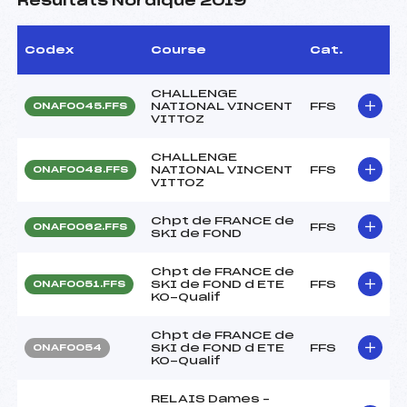
Résultats Nordique 2019
Codex
Course
Cat.
CHALLENGE
NATIONAL VINCENT
FFS
ONAF0045.FFS
VITTOZ
CHALLENGE
NATIONAL VINCENT
FFS
ONAF0048.FFS
VITTOZ
Chpt de FRANCE de
FFS
ONAF0062.FFS
SKI de FOND
Chpt de FRANCE de
SKI de FOND d ETE
FFS
ONAF0051.FFS
KO-Qualif
Chpt de FRANCE de
SKI de FOND d ETE
FFS
ONAF0054
KO-Qualif
RELAIS Dames –