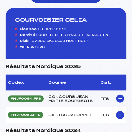
COURVOISIER CELIA
foi(s) le ski
Licence :
FFS2676611
Comité :
COMITE DE SKI MASSIF JURASSIEN
Club :
07230 SKI CLUB MONT NOIR
Val. Lic. :
Non
Résultats Nordique 2025
Codex
Course
Cat.
CONCOURS JEAN
FFS
FMJF0094.FFS
MARIE BOURGEOIS
LA RISOUXLOPPET
FFS
FMJF0052.FFS
Résultats Nordique 2024