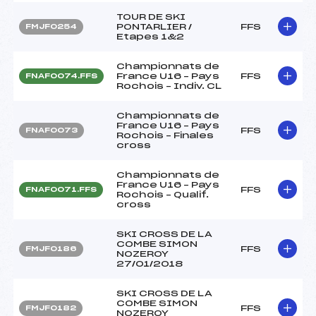
TOUR DE SKI
PONTARLIER /
FFS
FMJF0254
Etapes 1&2
Championnats de
France U16 – Pays
FFS
FNAF0074.FFS
Rochois – Indiv. CL
Championnats de
France U16 – Pays
FFS
FNAF0073
Rochois – Finales
cross
Championnats de
France U16 – Pays
FFS
FNAF0071.FFS
Rochois – Qualif.
cross
SKI CROSS DE LA
COMBE SIMON
FFS
FMJF0186
NOZEROY
27/01/2018
SKI CROSS DE LA
COMBE SIMON
FFS
FMJF0182
NOZEROY