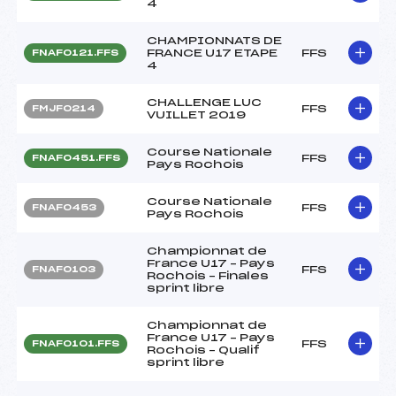
4
CHAMPIONNATS DE
FRANCE U17 ETAPE
FFS
FNAF0121.FFS
4
CHALLENGE LUC
FFS
FMJF0214
VUILLET 2019
Course Nationale
FFS
FNAF0451.FFS
Pays Rochois
Course Nationale
FFS
FNAF0453
Pays Rochois
Championnat de
France U17 – Pays
FFS
FNAF0103
Rochois – Finales
sprint libre
Championnat de
France U17 – Pays
FFS
FNAF0101.FFS
Rochois – Qualif
sprint libre