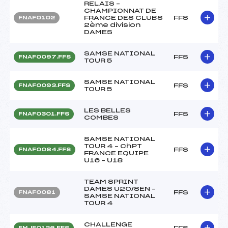
RELAIS –
CHAMPIONNAT DE
FRANCE DES CLUBS
FFS
FNAF0102
2ème division
DAMES
SAMSE NATIONAL
FFS
FNAF0097.FFS
TOUR 5
SAMSE NATIONAL
FFS
FNAF0093.FFS
TOUR 5
LES BELLES
FFS
FNAF0301.FFS
COMBES
SAMSE NATIONAL
TOUR 4 – ChPT
FFS
FNAF0084.FFS
FRANCE EQUIPE
U16 – U18
TEAM SPRINT
DAMES U20/SEN –
FFS
FNAF0081
SAMSE NATIONAL
TOUR 4
CHALLENGE
FFS
FMJF0126.FFS