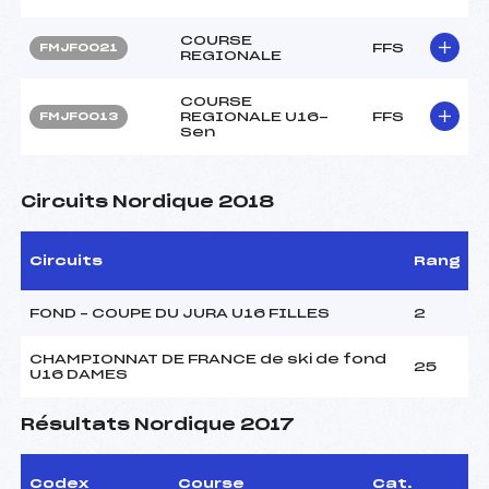
COURSE
FFS
FMJF0021
REGIONALE
COURSE
REGIONALE U16-
FFS
FMJF0013
Sen
Circuits Nordique 2018
Circuits
Rang
FOND – COUPE DU JURA U16 FILLES
2
CHAMPIONNAT DE FRANCE de ski de fond
25
U16 DAMES
Résultats Nordique 2017
Codex
Course
Cat.