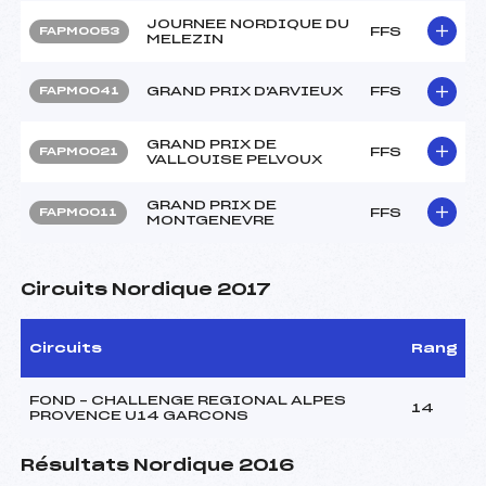
JOURNEE NORDIQUE DU
FFS
FAPM0053
MELEZIN
GRAND PRIX D'ARVIEUX
FFS
FAPM0041
GRAND PRIX DE
FFS
FAPM0021
VALLOUISE PELVOUX
GRAND PRIX DE
FFS
FAPM0011
MONTGENEVRE
Circuits Nordique 2017
Circuits
Rang
FOND – CHALLENGE REGIONAL ALPES
14
PROVENCE U14 GARCONS
Résultats Nordique 2016