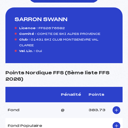
SARRON SWANN
foi(s) le ski
Licence :
FFS2676582
Comité :
COMITE DE SKI ALPES PROVENCE
Club :
01431 SKI CLUB MONTGENEVRE VAL
CLAREE
Val. Lic. :
Oui
Points Nordique FFS (5ème liste FFS
2026)
Pénalité
Points
Fond
@
383.73
Fond Populaire