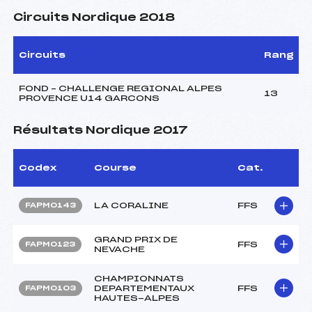
Circuits Nordique 2018
Circuits
Rang
FOND – CHALLENGE REGIONAL ALPES
13
PROVENCE U14 GARCONS
Résultats Nordique 2017
Codex
Course
Cat.
LA CORALINE
FFS
FAPM0143
GRAND PRIX DE
FFS
FAPM0123
NEVACHE
CHAMPIONNATS
DEPARTEMENTAUX
FFS
FAPM0103
HAUTES-ALPES