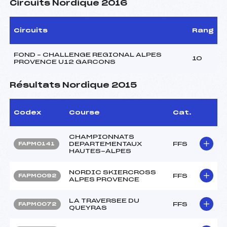
Circuits Nordique 2016
Circuits
Rang
FOND – CHALLENGE REGIONAL ALPES
10
PROVENCE U12 GARCONS
Résultats Nordique 2015
Codex
Course
Cat.
CHAMPIONNATS
DEPARTEMENTAUX
FFS
FAPM0141
HAUTES-ALPES
NORDIC SKIERCROSS
FFS
FAPM0092
ALPES PROVENCE
LA TRAVERSEE DU
FFS
FAPM0072
QUEYRAS