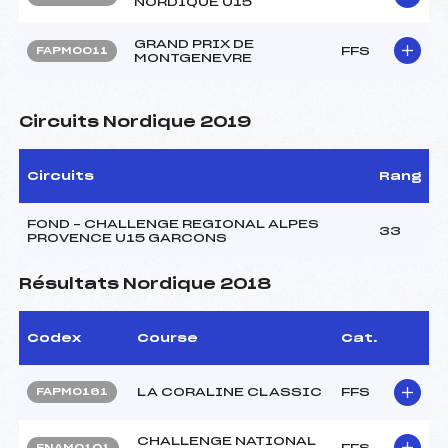
NORDIQUE U15
GRAND PRIX DE
FFS
FAPM0011
MONTGENEVRE
Circuits Nordique 2019
Circuits
Rang
FOND – CHALLENGE REGIONAL ALPES
33
PROVENCE U15 GARCONS
Résultats Nordique 2018
Codex
Course
Cat.
LA CORALINE CLASSIC
FFS
FAPM0161
CHALLENGE NATIONAL
FFS
FNAM0101