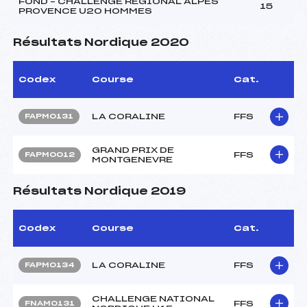
FOND – CHALLENGE REGIONAL ALPES
15
PROVENCE U20 HOMMES
Résultats Nordique 2020
Codex
Course
Cat.
LA CORALINE
FFS
FAPM0131
GRAND PRIX DE
FFS
FAPM0012
MONTGENEVRE
Résultats Nordique 2019
Codex
Course
Cat.
LA CORALINE
FFS
FAPM0134
CHALLENGE NATIONAL
FFS
FNAM0131