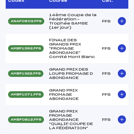
Codex
Course
Cat.
14ème Coupe de la
Fédération –
FFS
ANAF0603.FFS
Trophée SAMSE
(1er jour)
FINALE DES
GRANDS PRIX
"FROMAGE
FFS
AMBF1392.FFS
ABONDANCE"
Comité Mont Blanc
GRAND PRIX DES
LOUPS FROMAGE D
FFS
AMBF1322.FFS
ABONDANCE
GRAND PRIX
FROMAGE
FFS
AMBF1071.FFS
ABONDANCE
GRAND PRIX
FROMAGE
ABONDANCE
FFS
AMBF0812.FFS
"QUALIF COUPE DE
LA FÉDÉRATION"