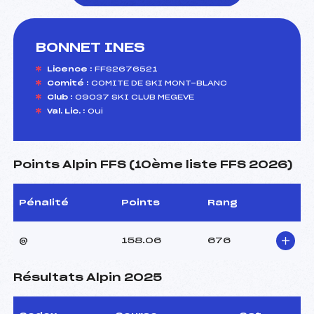
BONNET INES
foi(s) le ski
Licence :
FFS2676521
Comité :
COMITE DE SKI MONT-BLANC
Club :
09037 SKI CLUB MEGEVE
Val. Lic. :
Oui
Points Alpin FFS (10ème liste FFS 2026)
Pénalité
Points
Rang
@
158.06
676
Résultats Alpin 2025