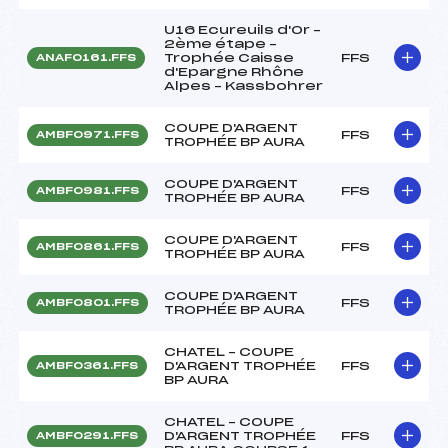
U16 Ecureuils d'Or –
2ème étape –
Trophée Caisse
FFS
ANAF0161.FFS
d'Epargne Rhône
Alpes – Kassbohrer
COUPE D'ARGENT
FFS
AMBF0971.FFS
TROPHÉE BP AURA
COUPE D'ARGENT
FFS
AMBF0981.FFS
TROPHÉE BP AURA
COUPE D'ARGENT
FFS
AMBF0861.FFS
TROPHÉE BP AURA
COUPE D'ARGENT
FFS
AMBF0801.FFS
TROPHÉE BP AURA
CHATEL – COUPE
D'ARGENT TROPHÉE
FFS
AMBF0361.FFS
BP AURA
CHATEL – COUPE
D'ARGENT TROPHÉE
FFS
AMBF0291.FFS