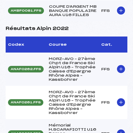
COUPE D'ARGENT MB
BANQUE POPULAIRE
FFS
AMBF0081.FFS
AURA U16 FILLES
Résultats Alpin 2022
Codex
Course
Cat.
MORZ-AVO – 27ème
Chpt de France Ski
Alpin U16 – Trophée
FFS
ANAF0262.FFS
Caisse d'Epargne
Rhône Alpes –
Kassbohrer
MORZ-AVO – 27ème
Chpt de France Ski
Alpin U16 – Trophée
FFS
ANAF0261.FFS
Caisse d'Epargne
Rhône Alpes –
Kassbohrer
Mémorial
H.SCARAFIOTTI U16