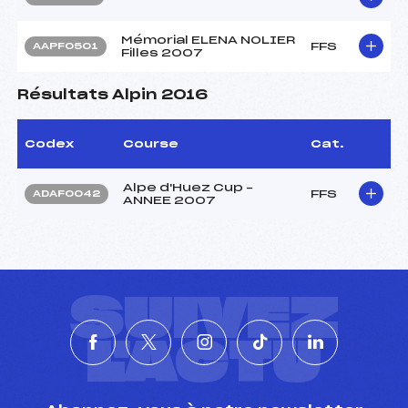
Mémorial ELENA NOLIER
FFS
AAPF0501
Filles 2007
Résultats Alpin 2016
Codex
Course
Cat.
Alpe d'Huez Cup –
FFS
ADAF0042
ANNEE 2007
SUIVEZ
L'ACTU