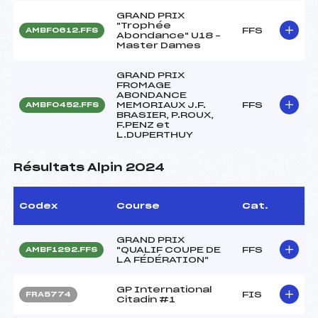
GRAND PRIX
"Trophée
FFS
AMBF0612.FFS
Abondance" U18 –
Master Dames
GRAND PRIX
FROMAGE
ABONDANCE
MEMORIAUX J.F.
FFS
AMBF0452.FFS
BRASIER, P.ROUX,
F.PENZ et
L.DUPERTHUY
Résultats Alpin 2024
Codex
Course
Cat.
GRAND PRIX
"QUALIF COUPE DE
FFS
AMBF1292.FFS
LA FÉDÉRATION"
GP International
FIS
FRA5774
Citadin #1