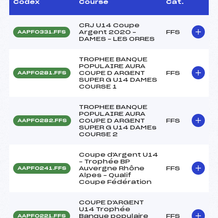
Codex
Course
Cat.
CRJ U14 Coupe
Argent 2020 –
FFS
AAPF0331.FFS
DAMES – LES ORRES
TROPHEE BANQUE
POPULAIRE AURA
COUPE D ARGENT
FFS
AAPF0281.FFS
SUPER G U14 DAMES
COURSE 1
TROPHEE BANQUE
POPULAIRE AURA
COUPE D ARGENT
FFS
AAPF0282.FFS
SUPER G U14 DAMEs
COURSE 2
Coupe d'Argent U14
– Trophée BP
Auvergne Rhône
FFS
AAPF0241.FFS
Alpes – Qualif
Coupe Fédération
COUPE D'ARGENT
U14 Trophée
Banque populaire
FFS
AAPF0221.FFS