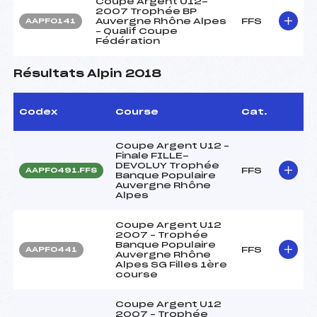
Coupe Argent U12-
2007 Trophée BP
Auvergne Rhône Alpes
FFS
AAPF0141
– Qualif Coupe
Fédération
Résultats Alpin 2018
Codex
Course
Cat.
Coupe Argent U12 –
Finale FILLE-
DEVOLUY Trophée
FFS
AAPF0491.FFS
Banque Populaire
Auvergne Rhône
Alpes
Coupe Argent U12
2007 – Trophée
Banque Populaire
FFS
AAPF0441
Auvergne Rhône
Alpes SG Filles 1ère
course
Coupe Argent U12
2007 – Trophée