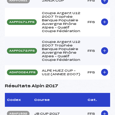
JANIK CUP
FFS
AAPF0521
Coupe Argent U12
2007 Trophée
Banque Populaire
FFS
AAPF0171.FFS
Auvergne Rhône
Alpes – Qualif
Coupe Fédération
Coupe Argent U12
2007 Trophée
Banque Populaire
FFS
AAPF0172.FFS
Auvergne Rhône
Alpes – Qualif
Coupe Fédération
ALPE HUEZ CUP –
FFS
ADAF0024.FFS
U12 (ANNEE 2007)
Résultats Alpin 2017
Codex
Course
Cat.
JB CUP 2017
FFS
ASAF1532