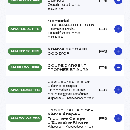
Dames
FFS
ANAF0223.FFS
Qualifications
SCARA
Mémorial
H.SCARAFIOTTI U16
Dames Pré-
FFS
ANAF0221.FFS
Qualifications
SCARA
26ème SKI OPEN
FFS
ANAF0191.FFS
COQ D'OR
COUPE D'ARGENT
FFS
AMBF1501.FFS
TROPHÉE BP AURA
U16 Ecureuils d'Or –
2ème étape –
Trophée Caisse
FFS
ANAF0163.FFS
d'Epargne Rhône
Alpes – Kassbohrer
U16 Ecureuils d'Or –
2ème étape –
Trophée Caisse
FFS
ANAF0162.FFS
d'Epargne Rhône
Alpes – Kassbohrer