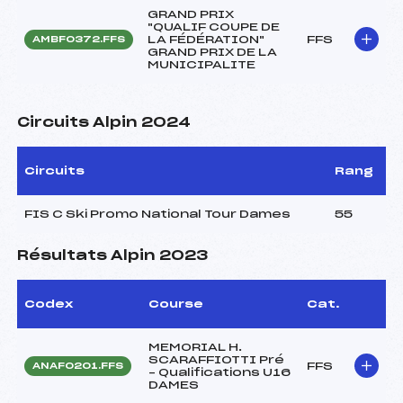
GRAND PRIX
"QUALIF COUPE DE
LA FÉDÉRATION"
FFS
AMBF0372.FFS
GRAND PRIX DE LA
MUNICIPALITE
Circuits Alpin 2024
Circuits
Rang
FIS C Ski Promo National Tour Dames
55
Résultats Alpin 2023
Codex
Course
Cat.
MEMORIAL H.
SCARAFFIOTTI Pré
FFS
ANAF0201.FFS
– Qualifications U16
DAMES