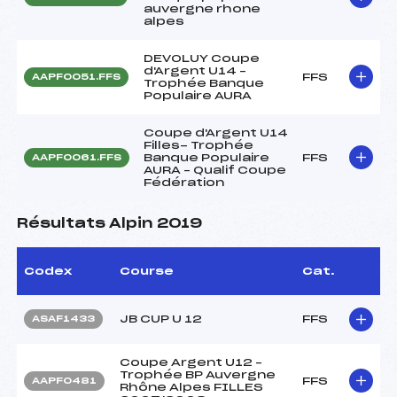
auvergne rhone
alpes
DEVOLUY Coupe
d'Argent U14 –
FFS
AAPF0051.FFS
Trophée Banque
Populaire AURA
Coupe d'Argent U14
Filles- Trophée
Banque Populaire
FFS
AAPF0061.FFS
AURA – Qualif Coupe
Fédération
Résultats Alpin 2019
Codex
Course
Cat.
JB CUP U 12
FFS
ASAF1433
Coupe Argent U12 –
Trophée BP Auvergne
FFS
AAPF0481
Rhône Alpes FILLES