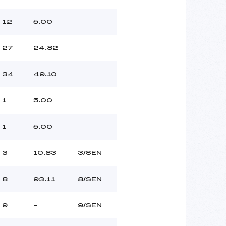
12
5.00
27
24.82
34
49.10
1
5.00
1
5.00
3
10.83
3/SEN
8
93.11
8/SEN
9
–
9/SEN