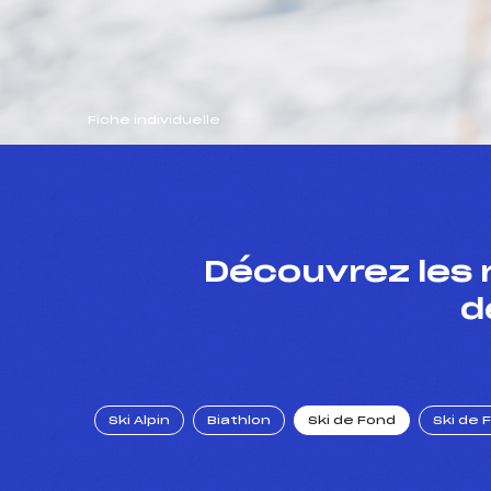
Fiche individuelle
Découvrez les 
d
Ski Alpin
Biathlon
Ski de Fond
Ski de 