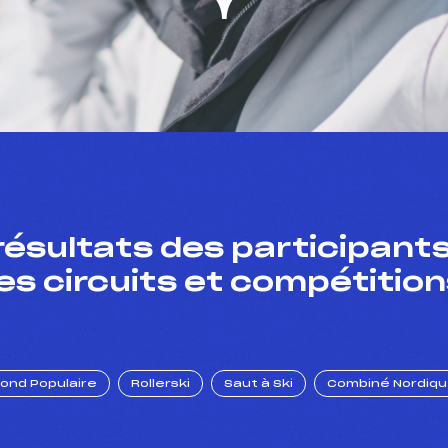
résultats des participants
es circuits et compétition
Fond Populaire
Rollerski
Saut à Ski
Combiné Nordiq