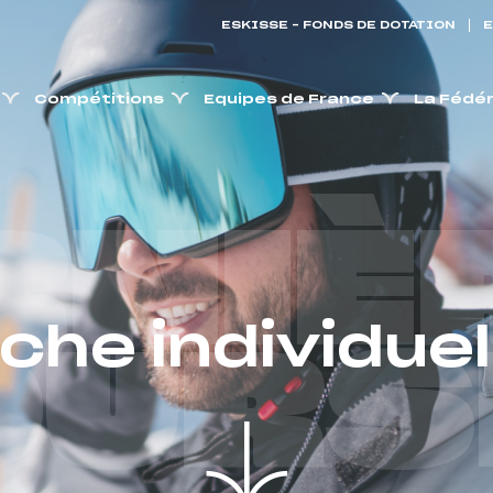
ESKISSE – FONDS DE DOTATION
E
Compétitions
Equipes de France
La Fédé
RNIÈ
iche individuel
OURS