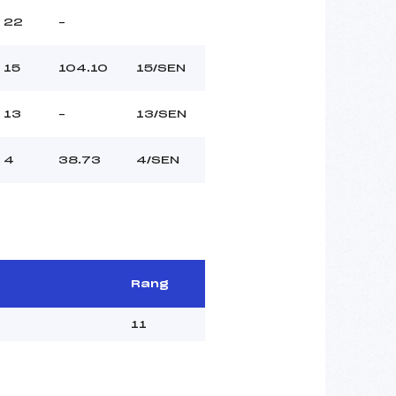
22
–
15
104.10
15/SEN
13
–
13/SEN
4
38.73
4/SEN
Rang
11