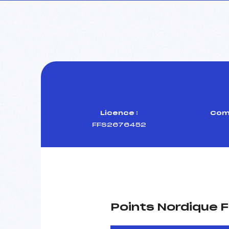
Licence :
Comi
FFS2676452
Points Nordique F