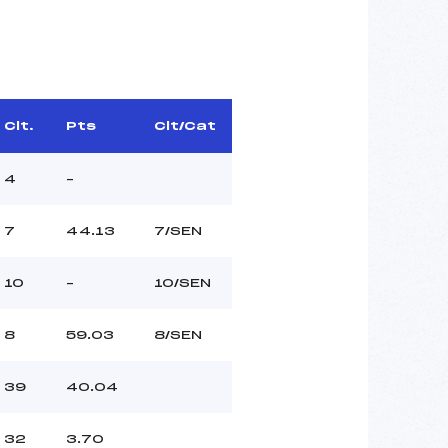
Clt.
Pts
Clt/Cat
4
–
7
44.13
7/SEN
10
–
10/SEN
8
59.03
8/SEN
39
40.04
32
3.70