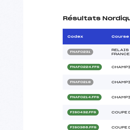
Résultats Nordiq
Codex
Course
RELAIS
FNAF0231
FRANCE 
CHAMPI
FNAF0224.FFS
CHAMPI
FNAF0218
CHAMPI
FNAF0214.FFS
COUPE 
FIS0432.FFS
COUPE 
FIS0366.FFS