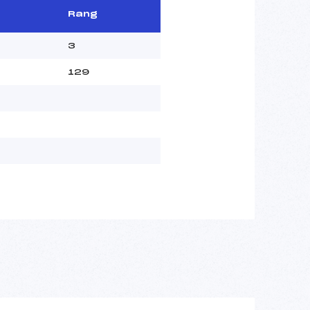
Rang
3
129