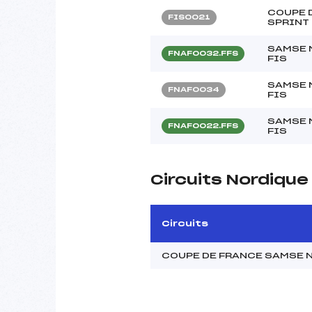
COUPE D
FIS0021
SPRINT
SAMSE N
FNAF0032.FFS
FIS
SAMSE N
FNAF0034
FIS
SAMSE N
FNAF0022.FFS
FIS
Circuits Nordiqu
Circuits
COUPE DE FRANCE SAMSE N