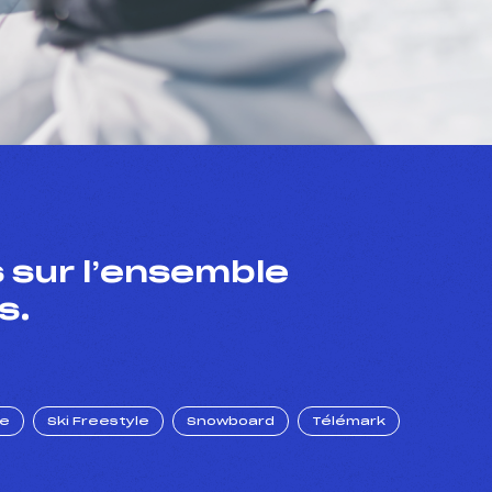
 sur l’ensemble
s.
ue
Ski Freestyle
Snowboard
Télémark