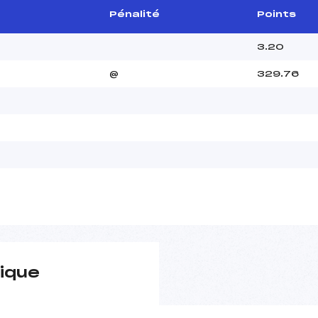
Pénalité
Points
3.20
@
329.76
ique