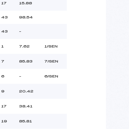
17
15.88
43
98.54
43
–
1
7.62
1/SEN
7
85.83
7/SEN
6
–
6/SEN
9
20.42
17
38.41
19
85.81