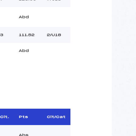
Abd
3
111.52
2/U18
Abd
Clt.
Pts
Clt/Cat
Abs