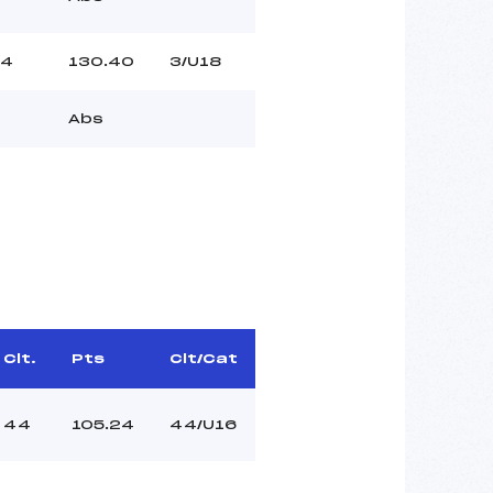
4
130.40
3/U18
Abs
Clt.
Pts
Clt/Cat
44
105.24
44/U16