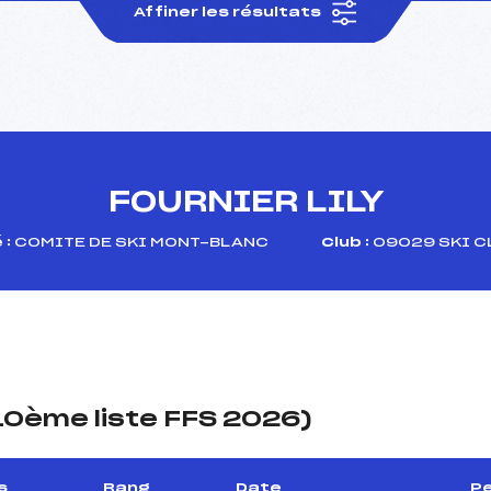
Affiner les résultats
FOURNIER LILY
 :
COMITE DE SKI MONT-BLANC
Club :
09029 SKI C
(10ème liste FFS 2026)
s
Rang
Date
Pe