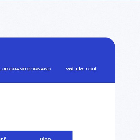
LUB GRAND BORNAND
Val. Lic. :
Oui
rf.
Disc.