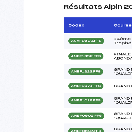
Résultats Alpin 
Codex
Course
14ème C
ANAF0603.FFS
Trophée
FINALE
AMBF1392.FFS
ABONDA
GRAND 
AMBF1222.FFS
"QUALI
GRAND 
AMBF1071.FFS
GRAND 
AMBF1012.FFS
"QUALI
GRAND 
AMBF0902.FFS
"QUALI
GRAND 
AMBF0612.FFS