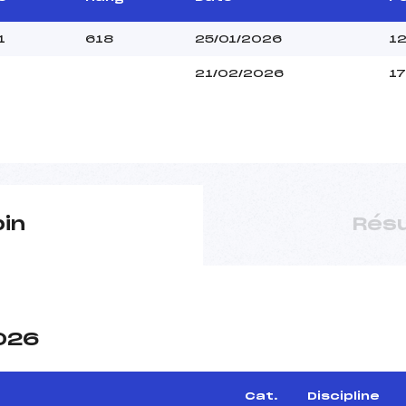
1
618
25/01/2026
12
21/02/2026
17
pin
Résu
2026
Cat.
Discipline