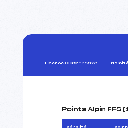
Licence :
FFS2676376
Comité
Points Alpin FFS 
Pénalité
Point