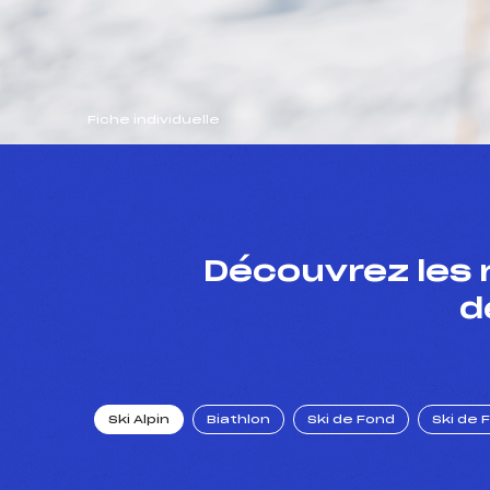
Fiche individuelle
Découvrez les 
d
Ski Alpin
Biathlon
Ski de Fond
Ski de 