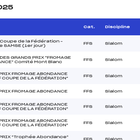
2025
Cat.
Discipline
oupe de la Fédération –
FFS
Slalom
 SAMSE (1er jour)
 DES GRANDS PRIX "FROMAGE
FFS
Slalom
NCE" Comité Mont Blanc
PRIX FROMAGE ABONDANCE
FFS
Slalom
F COUPE DE LA FÉDÉRATION"
PRIX FROMAGE ABONDANCE
FFS
Slalom
PRIX FROMAGE ABONDANCE
FFS
Slalom
F COUPE DE LA FÉDÉRATION"
PRIX FROMAGE ABONDANCE
FFS
Slalom
F COUPE DE LA FÉDÉRATION"
PRIX "Trophée Abondance"
FFS
Slalom