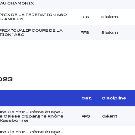
AU CHAMONIX
PRIX DE LA FEDERATION ASO
FFS
Slalom
R ANNECY
PRIX "QUALIF COUPE DE LA
FFS
Slalom
TION" ASC
2023
Cat.
Discipline
reuils d'Or – 2ème étape –
e Caisse d'Epargne Rhône
FFS
Géant
 Kassbohrer
reuils d'Or – 2ème étape –