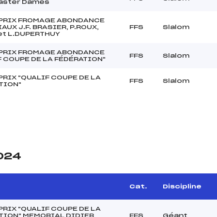
Master Dames
PRIX FROMAGE ABONDANCE
UX J.F. BRASIER, P.ROUX,
FFS
Slalom
et L.DUPERTHUY
PRIX FROMAGE ABONDANCE
FFS
Slalom
F COUPE DE LA FÉDÉRATION"
PRIX "QUALIF COUPE DE LA
FFS
Slalom
TION"
2024
Cat.
Discipline
PRIX "QUALIF COUPE DE LA
TION" MEMORIAL DIDIER
FFS
Géant