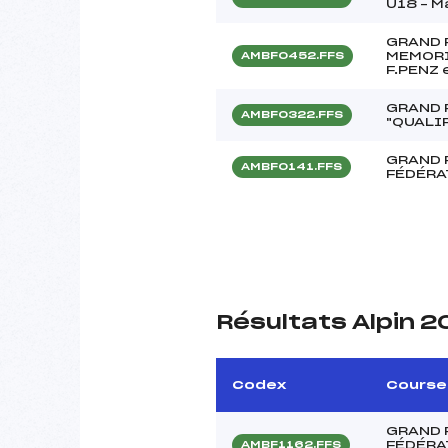
U18 – 
GRAND 
MEMORIA
AMBF0452.FFS
F.PENZ 
GRAND 
AMBF0322.FFS
"QUALI
GRAND 
AMBF0141.FFS
FÉDÉRA
Résultats Alpin 
Codex
Course
GRAND 
FÉDÉRA
AMBF1162.FFS