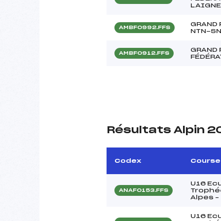
LAIGNE
GRAND 
AMBF0992.FFS
NTN-SN
GRAND 
AMBF0912.FFS
FÉDÉRA
Résultats Alpin 
Codex
Course
U16 Ecu
Trophé
ANAF0153.FFS
Alpes –
U16 Ecu