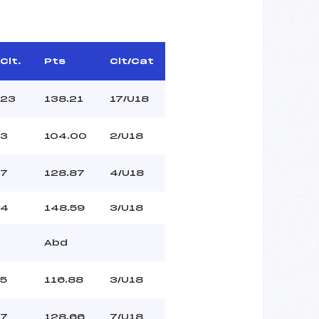
Clt.
Pts
Clt/Cat
23
138.21
17/U18
3
104.00
2/U18
7
128.87
4/U18
4
148.59
3/U18
Abd
5
116.88
3/U18
7
128.66
7/U18