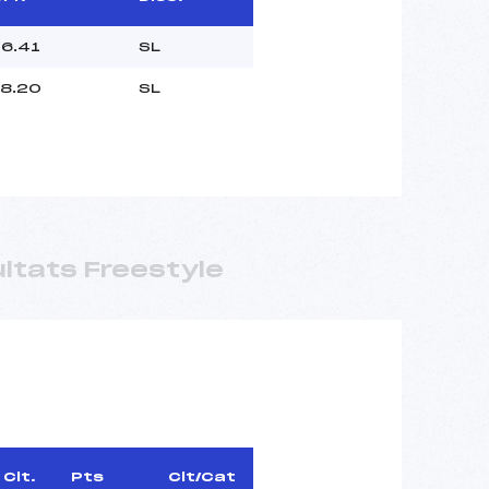
6.41
SL
8.20
SL
ltats Freestyle
Clt.
Pts
Clt/Cat