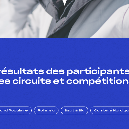
résultats des participants
es circuits et compétition
Fond Populaire
Rollerski
Saut à Ski
Combiné Nordiq