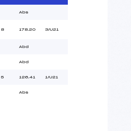
Abs
8
178.20
3/U21
Abd
Abd
5
126.41
1/U21
Abs