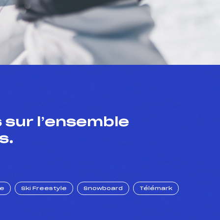
 sur l’ensemble
s.
ue
Ski Freestyle
Snowboard
Télémark