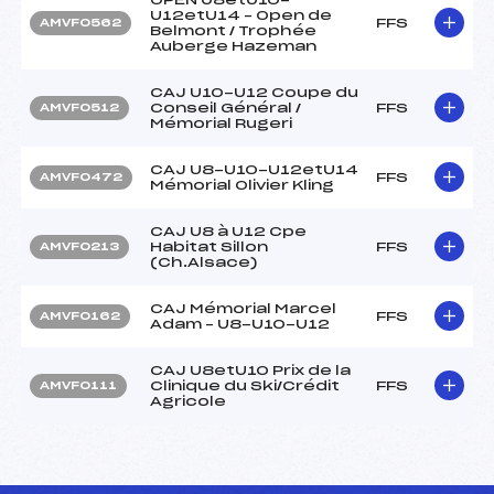
U12etU14 – Open de
FFS
AMVF0562
Belmont / Trophée
Auberge Hazeman
CAJ U10-U12 Coupe du
Conseil Général /
FFS
AMVF0512
Mémorial Rugeri
CAJ U8-U10-U12etU14
FFS
AMVF0472
Mémorial Olivier Kling
CAJ U8 à U12 Cpe
Habitat Sillon
FFS
AMVF0213
(Ch.Alsace)
CAJ Mémorial Marcel
FFS
AMVF0162
Adam – U8-U10-U12
CAJ U8etU10 Prix de la
Clinique du Ski/Crédit
FFS
AMVF0111
Agricole