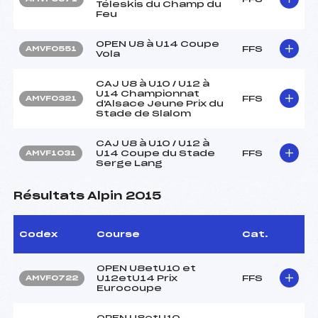
Téleskis du Champ du
Feu
OPEN U8 à U14 Coupe
FFS
AMVF0551
Vola
CAJ U8 à U10 / U12 à
U14 Championnat
FFS
AMVF0321
d'Alsace Jeune Prix du
Stade de Slalom
CAJ U8 à U10 / U12 à
U14 Coupe du Stade
FFS
AMVF1031
Serge Lang
Résultats Alpin 2015
Codex
Course
Cat.
OPEN U8etU10 et
U12etU14 Prix
FFS
AMVF0722
Eurocoupe
OPEN U8etU10-