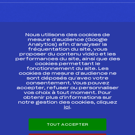
CONTACT
Nous utilisons des cookies de
ESPACE PRESSE
mesure d’audience (Google
Analytics) afin d’analyser la
fréquentation du site, vous
Ressources
proposer du contenu vidéo et les
performances du site, ainsi que des
Pass’Neige
cookies permettant le
Projet sportif fédéral
fonctionnement du site. Les
cookies de mesure d’audience ne
Projet de performance fédéral
sont déposés qu’avec votre
Antidopage
consentement. Vous pouvez
Pôle Développement, Formation, Suivi
accepter, refuser ou personnaliser
Scientifique
vos choix à tout moment. Pour
Listes ministérielles
obtenir plus d'informations sur
notre gestion des cookies, cliquez
Pôle vie de l’athlète
ici
.
Enseignement professionnel
Informatique et chronométrage
Circuits
TOUT ACCEPTER
Carrières