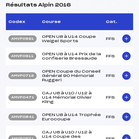
Résultats Alpin 2016
Codex
Course
Cat.
OPEN U8 à U14 Coupe
FFS
AMVF0921
Weigel Sports
OPEN U8 à U14 Prix de la
FFS
AMVF0911
confiserie Bressaude
OPEN Coupe du Conseil
Général 90 Mémorial
FFS
AMVF0712
Ruggeri
CAJ U8 à U10 / U12 à
U14 Mémorial Olivier
FFS
AMVF0471
Kling
OPEN U8 à U14 Trophée
FFS
AMVF0641
Eurocoupe
CAJ U8 à U10 / U12 à
U14 Coupe des
FFS
AMVF0571