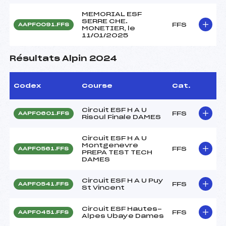
MEMORIAL ESF
SERRE CHE.
FFS
AAPF0091.FFS
MONETIER, le
11/01/2025
Résultats Alpin 2024
Codex
Course
Cat.
Circuit ESF H A U
FFS
AAPF0601.FFS
Risoul Finale DAMES
Circuit ESF H A U
Montgenevre
FFS
AAPF0561.FFS
PREPA TEST TECH
DAMES
Circuit ESF H A U Puy
FFS
AAPF0541.FFS
St Vincent
Circuit ESF Hautes-
FFS
AAPF0451.FFS
Alpes Ubaye Dames