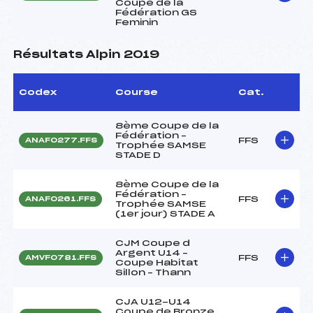
Coupe de la
Fédération GS
Feminin
Résultats Alpin 2019
Codex
Course
Cat.
8ème Coupe de la
Fédération –
FFS
ANAF0277.FFS
Trophée SAMSE
STADE D
8ème Coupe de la
Fédération –
FFS
ANAF0261.FFS
Trophée SAMSE
(1er jour) STADE A
CJM Coupe d
Argent U14 –
FFS
AMVF0781.FFS
Coupe Habitat
Sillon – Thann
CJA U12-U14
Coupe de Bronze