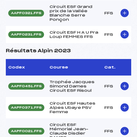
Circuit ESF Grand
prix de la Vallée
FFS
AAPF0321.FFS
Blanche Serre
Ponçon
Circuit ESF H A U Pra
FFS
AAPF0231.FFS
Loup FEMMES FFS
Résultats Alpin 2023
Codex
Course
Cat.
Trophée Jacques
Simond Dames
FFS
AAPF0451.FFS
Circuit ESF Risoul
Circuit ESF Hautes
Alpes Ubaye PSV
FFS
AAPF0371.FFS
Femme
Circuit ESF
Mémorial Jean-
FFS
AAPF0021.FFS
Claude Disdier