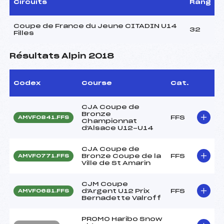
Circuits
Rang
Coupe de France du Jeune CITADIN U14
32
Filles
Résultats Alpin 2018
Codex
Course
Cat.
CJA Coupe de
Bronze
FFS
AMVF0841.FFS
Championnat
d'Alsace U12-U14
CJA Coupe de
Bronze Coupe de la
FFS
AMVF0771.FFS
Ville de St Amarin
CJM Coupe
d'Argent U12 Prix
FFS
AMVF0681.FFS
Bernadette Valroff
PROMO Haribo Snow