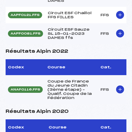
DAMES
Circuit ESF Chaillol
FFS
AAPF0121.FFS
FFS FILLES
Circuit ESF Sauze
SL 15-01-2023
FFS
AAPF0081.FFS
DAMES ffs
Résultats Alpin 2022
Codex
Course
Cat.
Coupe de France
du Jeune Citadin
(3ème étape) –
FFS
ANAF0116.FFS
Qualif. Coupe de la
Fédération
Résultats Alpin 2020
Codex
Course
Cat.