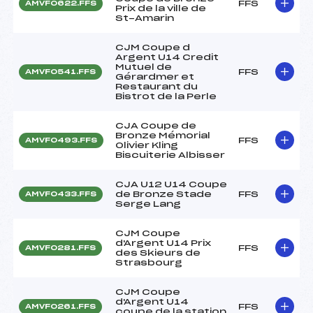
FFS
AMVF0622.FFS
Prix de la ville de
St-Amarin
CJM Coupe d
Argent U14 Credit
Mutuel de
FFS
AMVF0541.FFS
Gérardmer et
Restaurant du
Bistrot de la Perle
CJA Coupe de
Bronze Mémorial
FFS
AMVF0493.FFS
Olivier Kling
Biscuiterie Albisser
CJA U12 U14 Coupe
de Bronze Stade
FFS
AMVF0433.FFS
Serge Lang
CJM Coupe
d'Argent U14 Prix
FFS
AMVF0281.FFS
des Skieurs de
Strasbourg
CJM Coupe
d'Argent U14
FFS
AMVF0261.FFS
coupe de la station