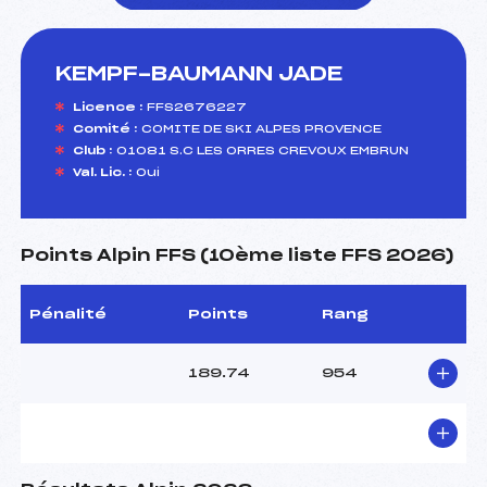
KEMPF-BAUMANN JADE
foi(s) le ski
Licence :
FFS2676227
Comité :
COMITE DE SKI ALPES PROVENCE
Club :
01081 S.C LES ORRES CREVOUX EMBRUN
Val. Lic. :
Oui
Points Alpin FFS (10ème liste FFS 2026)
Pénalité
Points
Rang
189.74
954