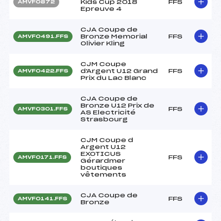
Kids Cup 2018
FFS
AMVF0872
Epreuve 4
CJA Coupe de
Bronze Memorial
FFS
AMVF0491.FFS
Olivier Kling
CJM Coupe
d'Argent U12 Grand
FFS
AMVF0422.FFS
Prix du Lac Blanc
CJA Coupe de
Bronze U12 Prix de
FFS
AMVF0301.FFS
AS Electricité
Strasbourg
CJM Coupe d
Argent U12
EXOTICUS
FFS
AMVF0171.FFS
Gérardmer
boutiques
vêtements
CJA Coupe de
FFS
AMVF0141.FFS
Bronze