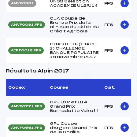
UNSS Sélection
FFS
AMVF0961
ACADEMIE U12/U14
CJA Coupe de
Bronze Prix de la
FFS
AMVF0091.FFS
clinique du Ski et du
Crédit Agricole
CIRCUIT IF (ETAPE
1) CHALLENGE
FFS
AIFT0012.FFS
BANQUE POPULAIRE
18 novembre 2017
Résultats Alpin 2017
Codex
Course
Cat.
GPJ U12 et U14
Grand Prix
FFS
AMVF0771.FFS
Bernadette Valroff
GPJ Coupe
d'Argent Grand Prix
FFS
AMVF0661.FFS
de la Godille