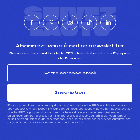
SUIVEZ
L'ACTU
Abonnez-vous à notre newsletter
Recevez l’actualité de la FFS, des clubs et des Équipes
de France.
Inscription
En cliquant sur « inscription », j’autorise la FFS à utiliser mon
adresse email pour m’envoyer périodiquement la newsletter
de la FFS, qui peut contenir des offres commerciales et
promotionnelles de la FFS ou de ses partenaires. Pour plus
d’informations sur les modalités d’exercice de vos droits et
la gestion de vos données, cliquez
ici