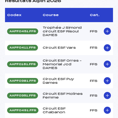
Résultats Alpin 2026
Codex
Course
Cat.
Trophée J Simond
circuit ESF Risoul
FFS
AAPF0451.FFS
DAMES
Circuit ESF Vars
FFS
AAPF0411.FFS
Circuit ESF Orres –
Memorial Jcd
FFS
AAPF0161.FFS
DAMES
Circuit ESF Puy
FFS
AAPF0381.FFS
Dames
Circuit ESF Molines
FFS
AAPF0351.FFS
Femme
Circuit ESF
FFS
AAPF0491.FFS
Chabanon