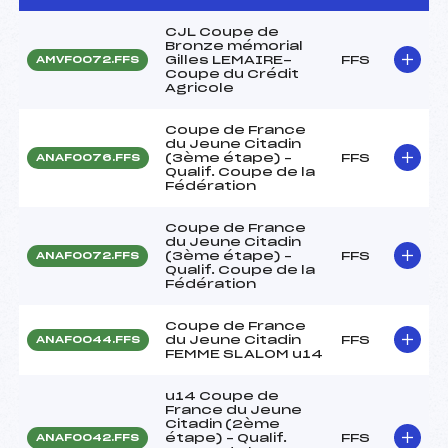
CJL Coupe de
Bronze mémorial
Gilles LEMAIRE-
FFS
AMVF0072.FFS
Coupe du Crédit
Agricole
Coupe de France
du Jeune Citadin
(3ème étape) –
FFS
ANAF0076.FFS
Qualif. Coupe de la
Fédération
Coupe de France
du Jeune Citadin
(3ème étape) –
FFS
ANAF0072.FFS
Qualif. Coupe de la
Fédération
Coupe de France
du Jeune Citadin
FFS
ANAF0044.FFS
FEMME SLALOM u14
u14 Coupe de
France du Jeune
Citadin (2ème
étape) – Qualif.
FFS
ANAF0042.FFS