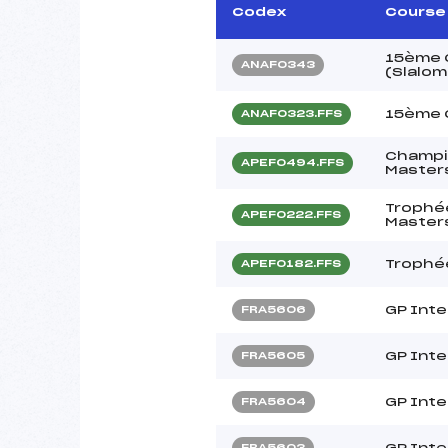
Codex
Course
15ème C
ANAF0343
(Slalom
15ème C
ANAF0323.FFS
Champi
APEF0494.FFS
Masters
Trophé
APEF0222.FFS
Master
Trophé
APEF0182.FFS
GP Inte
FRA5606
GP Inte
FRA5605
GP Inte
FRA5604
GP Inte
FRA5603