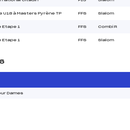
 U18 à Masters Pyrène TP
FFS
Slalom
 Etape 1
FFS
Combi R
 Etape 1
FFS
Slalom
26
Tour Dames