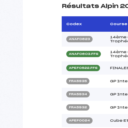
Résultats Alpin 
Codex
Course
14ème C
ANAF0623
Trophé
14ème C
ANAF0603.FFS
Trophée
FINALE
APEF0522.FFS
GP Inte
FRA5935
GP Inte
FRA5934
GP Inte
FRA5932
Cube E
APEF0024