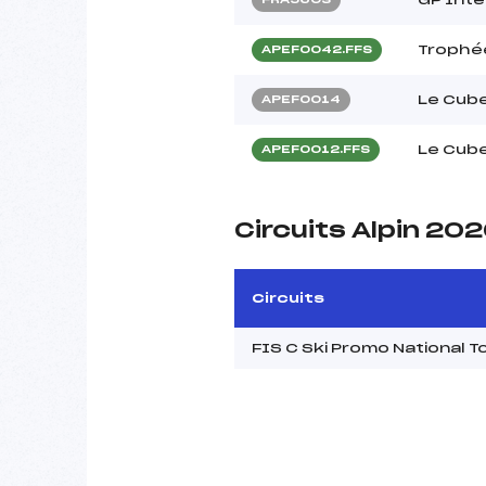
Trophée
APEF0042.FFS
Le Cube
APEF0014
Le Cube
APEF0012.FFS
Circuits Alpin 20
Circuits
FIS C Ski Promo National 