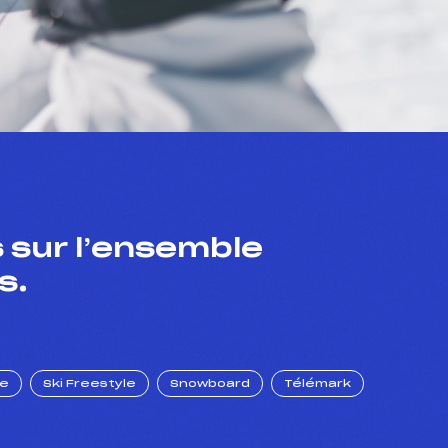
 sur l’ensemble
s.
ue
Ski Freestyle
Snowboard
Télémark