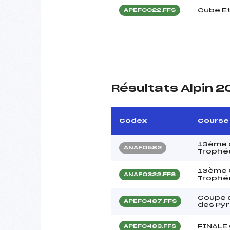
Cube E
APEF0022.FFS
Résultats Alpin 
Codex
Course
13ème C
ANAF0582
Trophée
13ème C
ANAF0322.FFS
Trophée
Coupe 
APEF0487.FFS
des Py
FINALE 
APEF0483.FFS