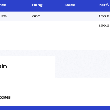
nts
Rang
Date
Perf.
.29
660
156.2
156.2
pin
2026