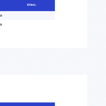
Disc.
9
9