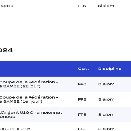
tape 1
FFS
Slalom
2024
Cat.
Discipline
oupe de la Fédération –
FFS
Slalom
 SAMSE (2E jour)
oupe de la Fédération –
FFS
Slalom
 SAMSE (1er jour)
d'Argent U16 Championnat
FFS
Slalom
rénées
COUPE A U 16
FFS
Slalom