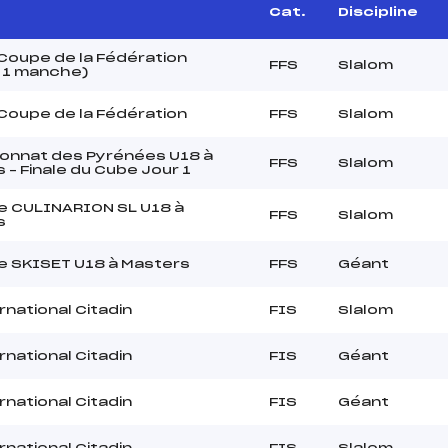
Cat.
Discipline
oupe de la Fédération
FFS
Slalom
 1 manche)
oupe de la Fédération
FFS
Slalom
onnat des Pyrénées U18 à
FFS
Slalom
 – Finale du Cube Jour 1
e CULINARION SL U18 à
FFS
Slalom
s
e SKISET U18 à Masters
FFS
Géant
rnational Citadin
FIS
Slalom
rnational Citadin
FIS
Géant
rnational Citadin
FIS
Géant
rnational Citadin
FIS
Slalom