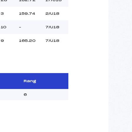
3
159.74
2/U18
10
–
7/U18
9
165.20
7/U18
Rang
6