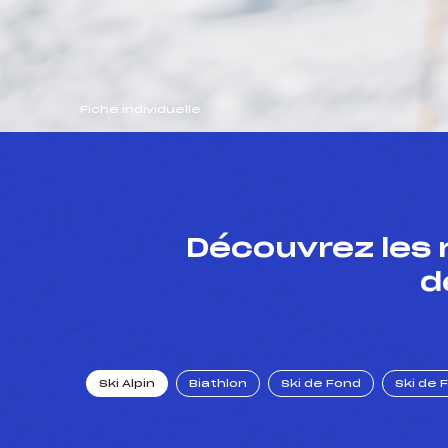
Fiche individuelle
Découvrez les 
d
Ski Alpin
Biathlon
Ski de Fond
Ski de 