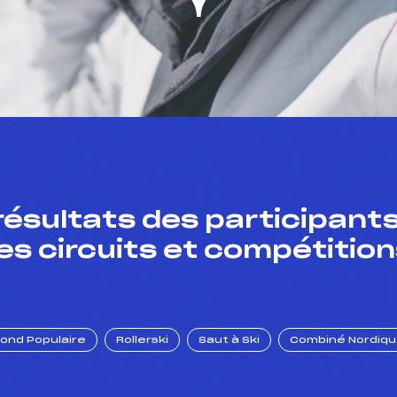
résultats des participants
es circuits et compétition
Fond Populaire
Rollerski
Saut à Ski
Combiné Nordiq