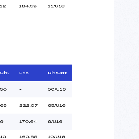
12
184.59
11/U18
Clt.
Pts
Clt/Cat
50
–
50/U16
65
222.07
65/U16
9
170.64
9/U16
10
160.88
10/U16