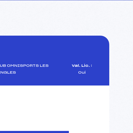
LUB OMNISPORTS LES
Val. Lic. :
ANGLES
Oui