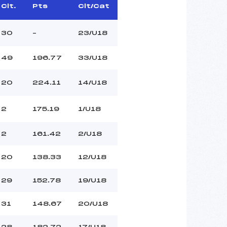
Clt.
Pts
Clt/Cat
30
–
23/U18
49
196.77
33/U18
20
224.11
14/U18
2
175.19
1/U18
2
161.42
2/U18
20
138.33
12/U18
29
152.78
19/U18
31
148.67
20/U18
28
182.72
17/U18