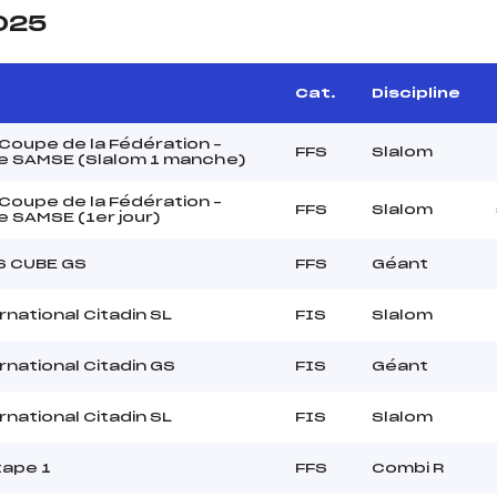
2025
Cat.
Discipline
oupe de la Fédération –
FFS
Slalom
e SAMSE (Slalom 1 manche)
oupe de la Fédération –
FFS
Slalom
 SAMSE (1er jour)
S CUBE GS
FFS
Géant
rnational Citadin SL
FIS
Slalom
rnational Citadin GS
FIS
Géant
rnational Citadin SL
FIS
Slalom
tape 1
FFS
Combi R