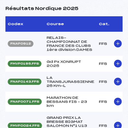
Résultats Nordique 2025
Codex
Course
Cat.
RELAIS-
CHAMPIONNAT DE
FFS
FNAF0912
FRANCE DES CLUBS
1ère division DAMES
Gd Px XONRUPT
FFS
FMVF0195.FFS
2025
LA
TRANSJURASSIENNE
FFS
FNAF0143.FFS
25 Km-L
MARATHON DE
BESSANS FIS – 23
FFS
FNAF0071.FFS
km
GRAND PRIX LA
BRESSE BIGMAT
SALOMON N°1 U13
FFS
FMVF0024.FFS