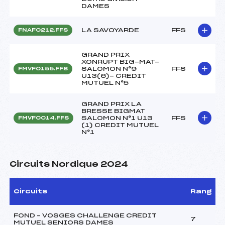
DAMES
LA SAVOYARDE
FFS
FNAF0212.FFS
GRAND PRIX
XONRUPT BIG-MAT-
SALOMON N°9
FFS
FMVF0155.FFS
U13(6)- CREDIT
MUTUEL N°5
GRAND PRIX LA
BRESSE BIGMAT
SALOMON N°1 U13
FFS
FMVF0014.FFS
(1) CREDIT MUTUEL
N°1
Circuits Nordique 2024
Circuits
Rang
FOND – VOSGES CHALLENGE CREDIT
7
MUTUEL SENIORS DAMES