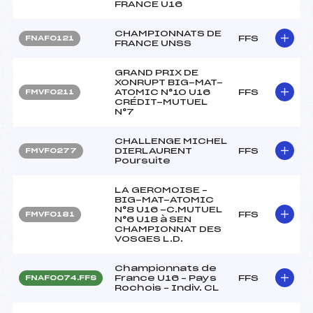
FRANCE U16
CHAMPIONNATS DE
FFS
FNAF0121
FRANCE UNSS
GRAND PRIX DE
XONRUPT BIG-MAT-
ATOMIC N°10 U16
FFS
FMVF0211
CRÉDIT-MUTUEL
N°7
CHALLENGE MICHEL
DIERLAURENT
FFS
FMVF0277
Poursuite
LA GEROMOISE –
BIG-MAT-ATOMIC
N°8 U16 -C.MUTUEL
FFS
FMVF0181
N°6 U18 à SEN
CHAMPIONNAT DES
VOSGES L.D.
Championnats de
France U16 – Pays
FFS
FNAF0074.FFS
Rochois – Indiv. CL