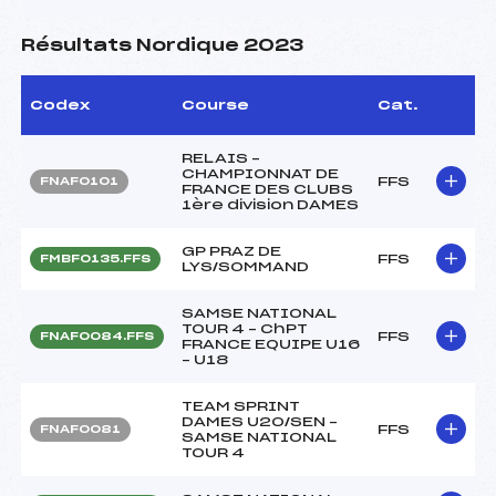
Résultats Nordique 2023
Codex
Course
Cat.
RELAIS –
CHAMPIONNAT DE
FFS
FNAF0101
FRANCE DES CLUBS
1ère division DAMES
GP PRAZ DE
FFS
FMBF0135.FFS
LYS/SOMMAND
SAMSE NATIONAL
TOUR 4 – ChPT
FFS
FNAF0084.FFS
FRANCE EQUIPE U16
– U18
TEAM SPRINT
DAMES U20/SEN –
FFS
FNAF0081
SAMSE NATIONAL
TOUR 4