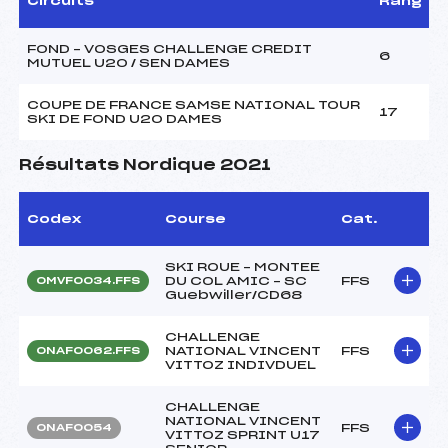
Circuits
Rang
FOND – VOSGES CHALLENGE CREDIT
6
MUTUEL U20 / SEN DAMES
COUPE DE FRANCE SAMSE NATIONAL TOUR
17
SKI DE FOND U20 DAMES
Résultats Nordique 2021
Codex
Course
Cat.
SKI ROUE – MONTEE
DU COL AMIC – SC
FFS
OMVF0034.FFS
Guebwiller/CD68
CHALLENGE
NATIONAL VINCENT
FFS
ONAF0062.FFS
VITTOZ INDIVDUEL
CHALLENGE
NATIONAL VINCENT
FFS
ONAF0054
VITTOZ SPRINT U17