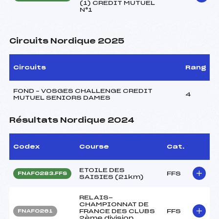
(1) CREDIT MUTUEL
N°1
Circuits Nordique 2025
Circuits
Rang
FOND – VOSGES CHALLENGE CREDIT
4
MUTUEL SENIORS DAMES
Résultats Nordique 2024
Codex
Course
Cat.
ETOILE DES
FFS
FNAF0283.FFS
SAISIES (21km)
RELAIS-
CHAMPIONNAT DE
FRANCE DES CLUBS
FFS
FNAF0261
2ème division