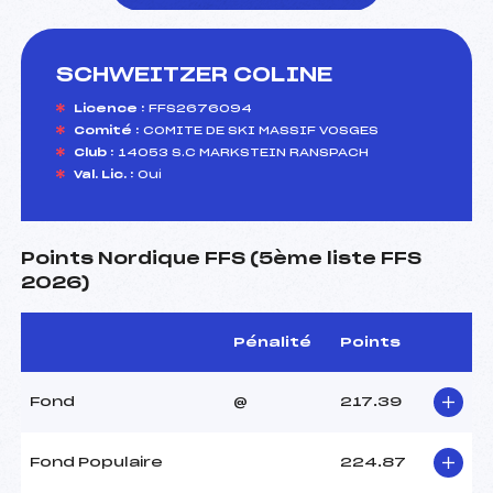
SCHWEITZER COLINE
foi(s) le ski
Licence :
FFS2676094
Comité :
COMITE DE SKI MASSIF VOSGES
Club :
14053 S.C MARKSTEIN RANSPACH
Val. Lic. :
Oui
Points Nordique FFS (5ème liste FFS
2026)
Pénalité
Points
Fond
@
217.39
Fond Populaire
224.87