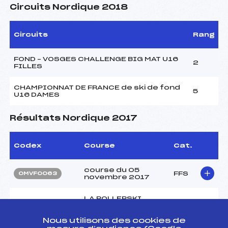
Circuits Nordique 2018
Circuits
Rang
FOND – VOSGES CHALLENGE BIG MAT U16
2
FILLES
CHAMPIONNAT DE FRANCE de ski de fond
5
U16 DAMES
Résultats Nordique 2017
Codex
Course
Cat.
course du 05
FFS
OMVF0063
novembre 2017
LA ROLLERSKI
ROMAIN CLAUDON –
SRINT/POURSUITE
Coupe des Vosges
FFS
OMVF0036
Nous utilisons des cookies de
Crédit Mutuel et