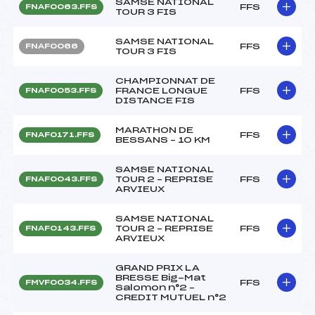
SAMSE NATIONAL
FFS
FNAF0063.FFS
TOUR 3 FIS
SAMSE NATIONAL
FFS
FNAF0066
TOUR 3 FIS
CHAMPIONNAT DE
FRANCE LONGUE
FFS
FNAF0053.FFS
DISTANCE FIS
MARATHON DE
FFS
FNAF0171.FFS
BESSANS – 10 KM
SAMSE NATIONAL
TOUR 2 – REPRISE
FFS
FNAF0043.FFS
ARVIEUX
SAMSE NATIONAL
TOUR 2 – REPRISE
FFS
FNAF0143.FFS
ARVIEUX
GRAND PRIX LA
BRESSE Big-Mat
FFS
FMVF0034.FFS
Salomon n°2 –
CREDIT MUTUEL n°2