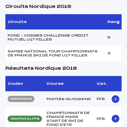
Circuits Nordique 2019
Circuits
Rang
FOND – VOSGES CHALLENGE CREDIT
5
MUTUEL U17 FILLES
SAMSE NATIONAL TOUR CHAMPIONNATS
3
DE FRANCE SKI DE FOND U17 FILLES
Résultats Nordique 2018
Codex
Course
Cat.
Montée du Koestel
FFS
OMVF0043
CHAMPIONNATS DE
FRANCE MASS
FFS
ONAF0041.FFS
START DE SKI DE
FOND D'ETE