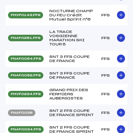
NOCTURNE CHAMP
DU FEU Crédit
FFS
FMVF0143.FFS
Mutuel Sprint n°6
LA TRACE
VOSGIENNE
FFS
FNAF0261.FFS
MARATHON SKI
TOUR 5
SNT 3 FFS COUPE
FFS
FNAF0054.FFS
DE FRANCE
SNT 3 FFS COUPE
FFS
FNAF0052.FFS
DE FRANCE
GRAND PRIX DES
FERMIERS
FFS
FMVF0234.FFS
AUBERGISTES
SNT 2 FFS COUPE
FFS
FNAF0036
DE FRANCE SPRINT
SNT 2 FFS COUPE
FFS
FNAF0034.FFS
DE FRANCE SPRINT