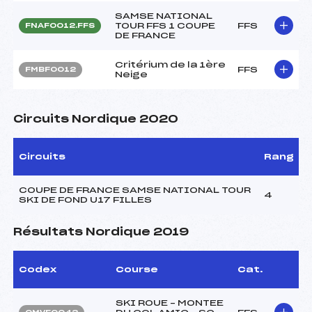
SAMSE NATIONAL
TOUR FFS 1 COUPE
FFS
FNAF0012.FFS
DE FRANCE
Critérium de la 1ère
FFS
FMBF0012
Neige
Circuits Nordique 2020
Circuits
Rang
COUPE DE FRANCE SAMSE NATIONAL TOUR
4
SKI DE FOND U17 FILLES
Résultats Nordique 2019
Codex
Course
Cat.
SKI ROUE – MONTEE