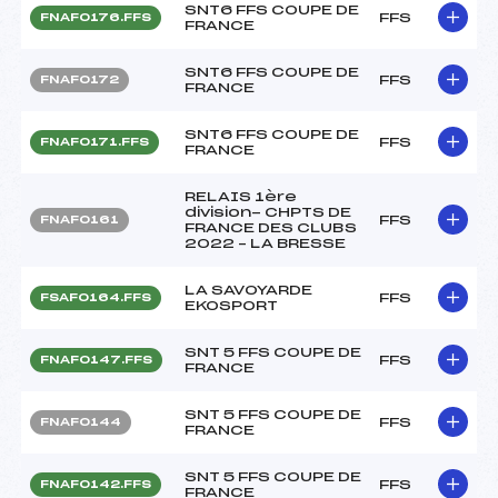
SNT6 FFS COUPE DE
FFS
FNAF0176.FFS
FRANCE
SNT6 FFS COUPE DE
FFS
FNAF0172
FRANCE
SNT6 FFS COUPE DE
FFS
FNAF0171.FFS
FRANCE
RELAIS 1ère
division- CHPTS DE
FFS
FNAF0161
FRANCE DES CLUBS
2022 – LA BRESSE
LA SAVOYARDE
FFS
FSAF0164.FFS
EKOSPORT
SNT 5 FFS COUPE DE
FFS
FNAF0147.FFS
FRANCE
SNT 5 FFS COUPE DE
FFS
FNAF0144
FRANCE
SNT 5 FFS COUPE DE
FFS
FNAF0142.FFS
FRANCE