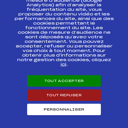
mesure d’audience (Google
challenge Big
Analytics) afin d’analyser la
Mat/Atomic
fréquentation du site, vous
proposer du contenu vidéo et les
performances du site, ainsi que des
LA ROLLERSKI
cookies permettant le
ROMAIN CLAUDON –
SPRINTS U16àSEN
fonctionnement du site. Les
Coupe des Vosges
FFS
OMVF0033
cookies de mesure d’audience ne
Crédit Mutuel et
sont déposés qu’avec votre
challenge Big
consentement. Vous pouvez
Mat/Atomic
accepter, refuser ou personnaliser
vos choix à tout moment. Pour
obtenir plus d'informations sur
LA ROLLERSKI
ROMAIN CLAUDON –
notre gestion des cookies, cliquez
SRINT/POURSUITE
ici
.
Coupe des Vosges
FFS
OMVF0035
Crédit Mutuel et
challenge Big
Mat/Atomic
TOUT ACCEPTER
LA ROLLERSKI
TOUT REFUSER
ROMAIN CLAUDON –
SPRINTS U16àSEN
Coupe des Vosges
FFS
OMVF0032
Crédit Mutuel et
PERSONNALISER
challenge Big
Mat/Atomic
CHAMPIONNATS DE