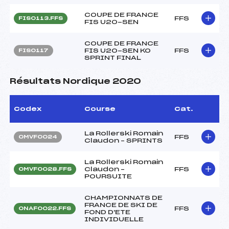
COUPE DE FRANCE
FFS
FIS0113.FFS
FIS U20-SEN
COUPE DE FRANCE
FIS U20-SEN KO
FFS
FIS0117
SPRINT FINAL
Résultats Nordique 2020
Codex
Course
Cat.
La Rollerski Romain
FFS
OMVF0024
Claudon – SPRINTS
La Rollerski Romain
Claudon –
FFS
OMVF0028.FFS
POURSUITE
CHAMPIONNATS DE
FRANCE DE SKI DE
FFS
ONAF0022.FFS
FOND D'ETE
INDIVIDUELLE