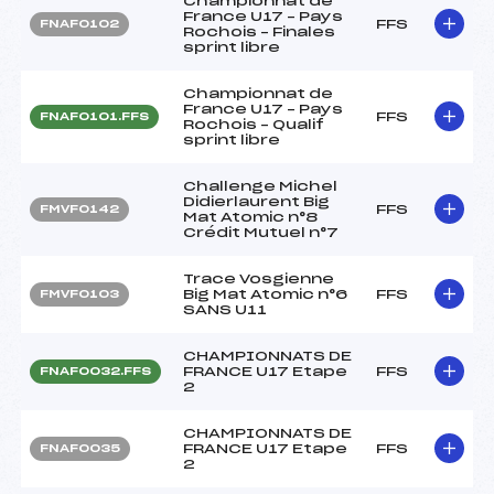
Championnat de
France U17 – Pays
FFS
FNAF0102
Rochois – Finales
sprint libre
Championnat de
France U17 – Pays
FFS
FNAF0101.FFS
Rochois – Qualif
sprint libre
Challenge Michel
Didierlaurent Big
FFS
FMVF0142
Mat Atomic n°8
Crédit Mutuel n°7
Trace Vosgienne
Big Mat Atomic n°6
FFS
FMVF0103
SANS U11
CHAMPIONNATS DE
FRANCE U17 Etape
FFS
FNAF0032.FFS
2
CHAMPIONNATS DE
FRANCE U17 Etape
FFS
FNAF0035
2