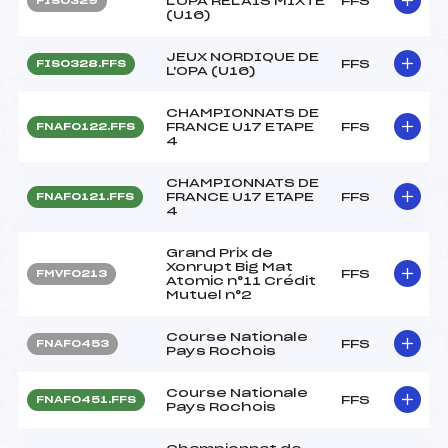
L'OPA RELAIS MIXTE
FFS
FIS0329
(U16)
JEUX NORDIQUE DE
FFS
FIS0328.FFS
L'OPA (U16)
CHAMPIONNATS DE
FRANCE U17 ETAPE
FFS
FNAF0122.FFS
4
CHAMPIONNATS DE
FRANCE U17 ETAPE
FFS
FNAF0121.FFS
4
Grand Prix de
Xonrupt Big Mat
FFS
FMVF0213
Atomic n°11 Crédit
Mutuel n°2
Course Nationale
FFS
FNAF0453
Pays Rochois
Course Nationale
FFS
FNAF0451.FFS
Pays Rochois