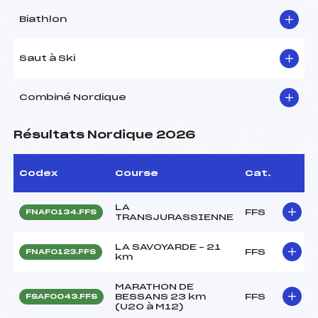
Biathlon
Saut à Ski
Combiné Nordique
Résultats Nordique 2026
Codex
Course
Cat.
LA
FFS
FNAF0134.FFS
TRANSJURASSIENNE
LA SAVOYARDE – 21
FFS
FNAF0123.FFS
km
MARATHON DE
BESSANS 23 km
FFS
FSAF0043.FFS
(U20 à M12)