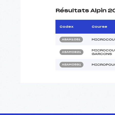
Résultats Alpin 2
Codex
Course
MICROCOUP
ASAM1051
MICROCOUP
ASAM0821
GARCONS
MICROPOUS
ASAM0591