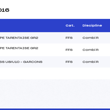
016
Cat.
Discipline
E TARENTAISE GR2
FFS
Combi R
E TARENTAISE GR2
FFS
Combi R
S U8/U10 – GARCONS
FFS
Combi R