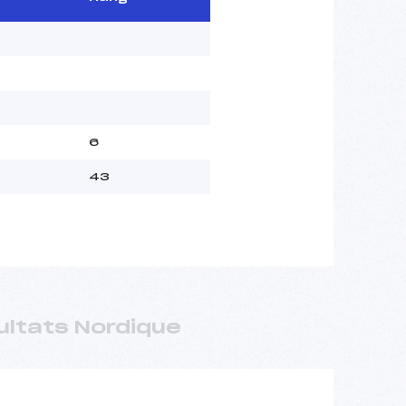
6
43
ultats Nordique