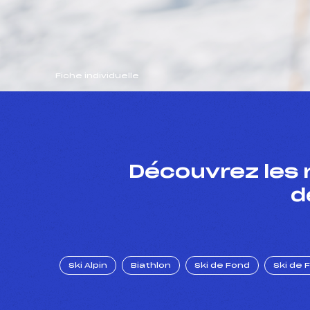
Fiche individuelle
Découvrez les 
d
Ski Alpin
Biathlon
Ski de Fond
Ski de 