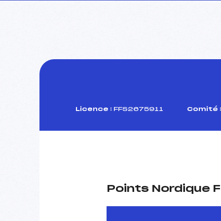
Licence :
FFS2675911
Comité 
Points Nordique F