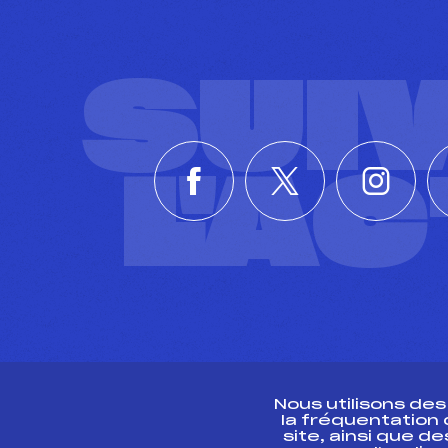
SUI
L'A
Nous utilisons de
la fréquentation
site, ainsi que 
R