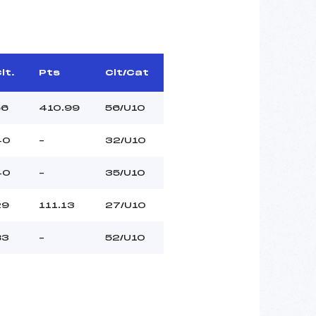
lt.
Pts
Clt/Cat
56
410.99
56/U10
40
–
32/U10
40
–
35/U10
29
111.13
27/U10
83
–
52/U10