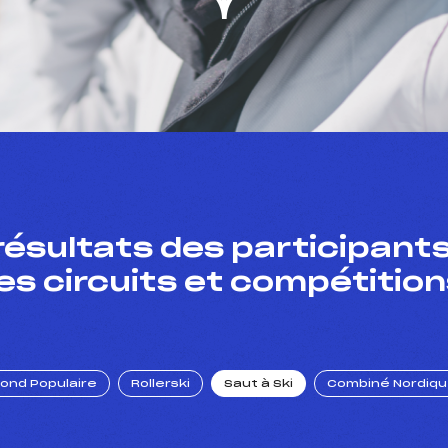
résultats des participants
es circuits et compétition
Fond Populaire
Rollerski
Saut à Ski
Combiné Nordiq