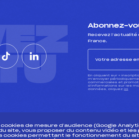
VEZ
Abonnez-vou
Recevez l’actualité 
France.
CTU
En cliquant sur « inscript
m’envoyer périodiquement
commerciales et promotio
d’informations sur les mo
données, cliquez
ici
s cookies de mesure d’audience (Google Analytic
 du site, vous proposer du contenu vidéo et le
des cookies permettant le fonctionnement du sit
essources