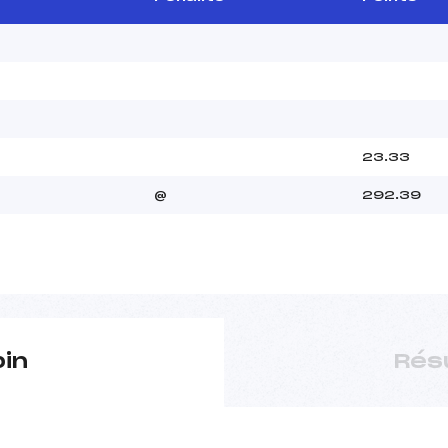
23.33
@
292.39
pin
Rés