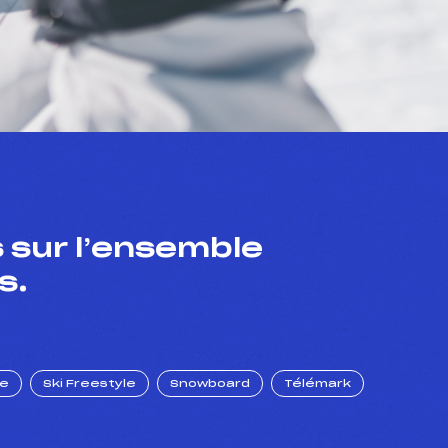
 sur l’ensemble
s.
ue
Ski Freestyle
Snowboard
Télémark