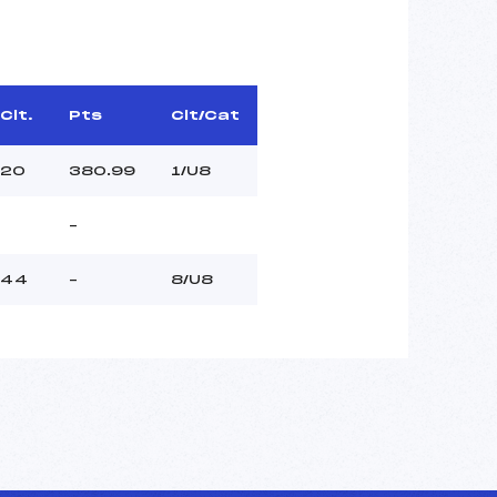
Clt.
Pts
Clt/Cat
20
380.99
1/U8
–
44
–
8/U8