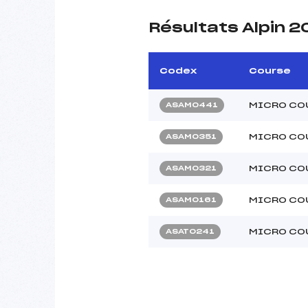
Résultats Alpin 2
Codex
Course
MICRO COU
ASAM0441
MICRO COU
ASAM0351
MICRO CO
ASAM0321
MICRO CO
ASAM0161
MICRO COU
ASAT0241