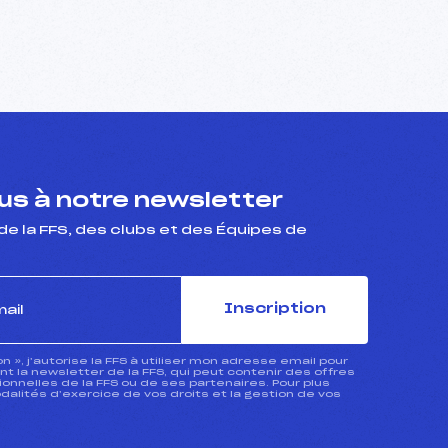
s à notre newsletter
de la FFS, des clubs et des Équipes de
Inscription
ion », j’autorise la FFS à utiliser mon adresse email pour
 la newsletter de la FFS, qui peut contenir des offres
nnelles de la FFS ou de ses partenaires. Pour plus
dalités d’exercice de vos droits et la gestion de vos