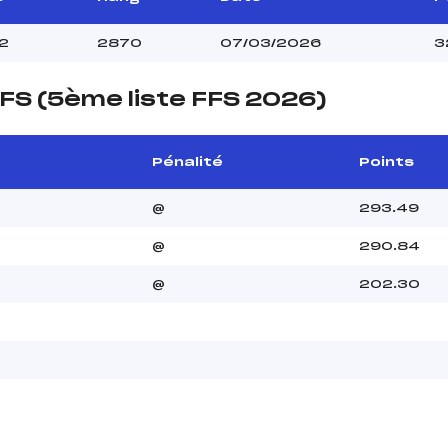
2
2870
07/03/2026
3
FS (5ème liste FFS 2026)
Pénalité
Points
@
293.49
@
290.84
@
202.30