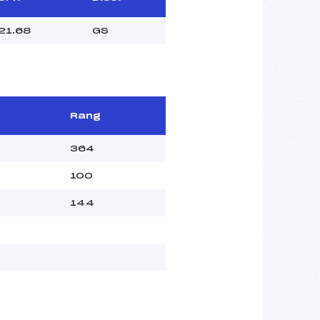
21.68
GS
Rang
364
100
144