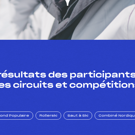
résultats des participants
es circuits et compétition
Fond Populaire
Rollerski
Saut à Ski
Combiné Nordiq