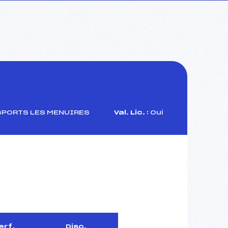
SPORTS LES MENUIRES
Val. Lic. :
Oui
erf.
Disc.