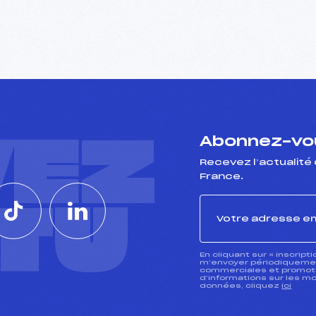
VEZ
Abonnez-vou
Recevez l’actualité 
France.
CTU
En cliquant sur « inscript
m’envoyer périodiquement
commerciales et promotio
d’informations sur les mo
données, cliquez
ici