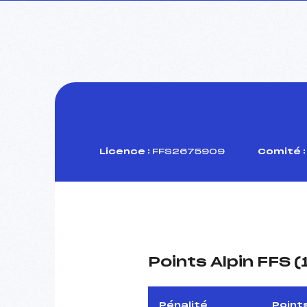
Licence :
FFS2675909
Comité :
Points Alpin FFS 
Pénalité
Point