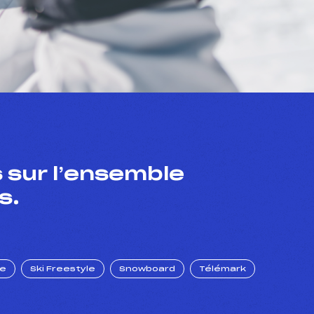
 sur l’ensemble
s.
ue
Ski Freestyle
Snowboard
Télémark