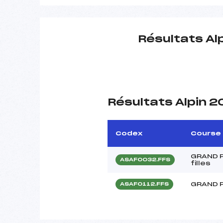
Résultats Al
Résultats Alpin 
Codex
Course
GRAND P
ASAF0032.FFS
filles
GRAND 
ASAF0112.FFS