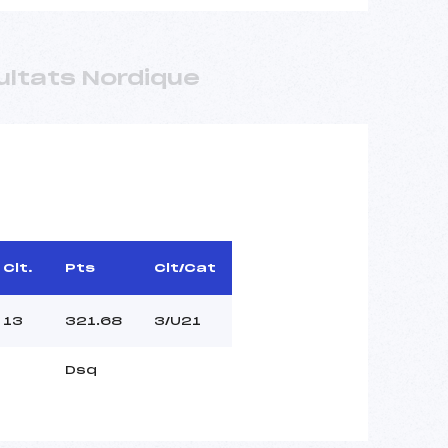
ultats Nordique
Clt.
Pts
Clt/Cat
13
321.68
3/U21
Dsq