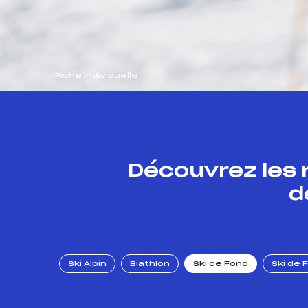
Fiche individuelle
Découvrez les 
d
Ski Alpin
Biathlon
Ski de Fond
Ski de 