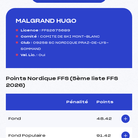
MALGRAND HUGO
foi(s) le ski
Licence :
FFS2675689
Comité :
COMITE DE SKI MONT-BLANC
Club :
09258 SC NORDIQUE PRAZ-DE-LYS-
SOMMAND
Val. Lic. :
Oui
Points Nordique FFS (5ème liste FFS
2026)
Pénalité
Points
Fond
48.42
Fond Populaire
91.42