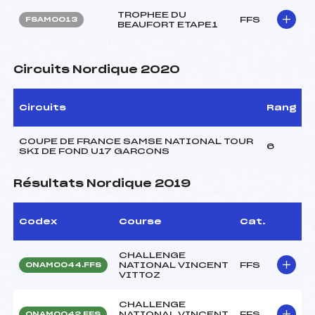
TROPHEE DU
FFS
FSAM0013
BEAUFORT ETAPE1
Circuits Nordique 2020
Circuits
Rang
COUPE DE FRANCE SAMSE NATIONAL TOUR
6
SKI DE FOND U17 GARCONS
Résultats Nordique 2019
Codex
Course
Cat.
CHALLENGE
NATIONAL VINCENT
FFS
ONAM0044.FFS
VITTOZ
CHALLENGE
NATIONAL VINCENT
FFS
ONAM0042.FFS