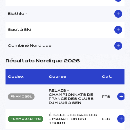
Biathlon
Saut à Ski
Combiné Nordique
Résultats Nordique 2026
Codex
Course
Cat.
RELAIS –
CHAMPIONNATS DE
FFS
FNAM0251
FRANCE DES CLUBS
D1H U15 à SEN
ÉTOILE DES SAISIES
– MARATHON SKI
FFS
FNAM0242.FFS
TOUR 8