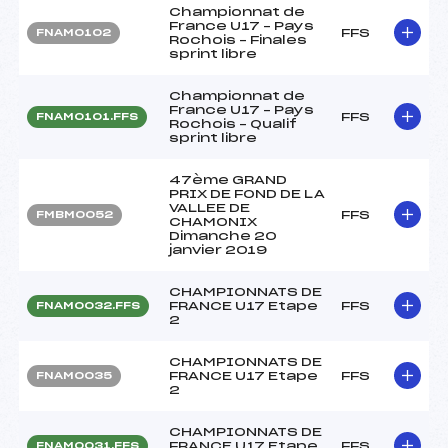
Championnat de
France U17 – Pays
FFS
FNAM0102
Rochois – Finales
sprint libre
Championnat de
France U17 – Pays
FFS
FNAM0101.FFS
Rochois – Qualif
sprint libre
47ème GRAND
PRIX DE FOND DE LA
VALLEE DE
FFS
FMBM0052
CHAMONIX
Dimanche 20
janvier 2019
CHAMPIONNATS DE
FRANCE U17 Etape
FFS
FNAM0032.FFS
2
CHAMPIONNATS DE
FRANCE U17 Etape
FFS
FNAM0035
2
CHAMPIONNATS DE
FRANCE U17 Etape
FFS
FNAM0031.FFS