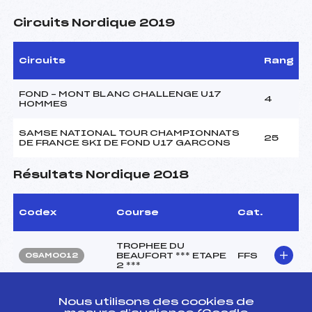
Circuits Nordique 2019
Circuits
Rang
FOND – MONT BLANC CHALLENGE U17
4
HOMMES
SAMSE NATIONAL TOUR CHAMPIONNATS
25
DE FRANCE SKI DE FOND U17 GARCONS
Résultats Nordique 2018
Codex
Course
Cat.
TROPHEE DU
BEAUFORT *** ETAPE
FFS
OSAM0012
2 ***
CHAMPIONNATS DE
Nous utilisons des cookies de
FRANCE MASS
FFS
ONAM0041.FFS