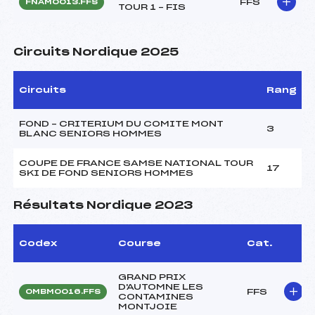
FFS
FNAM0013.FFS
TOUR 1 – FIS
Circuits Nordique 2025
Circuits
Rang
FOND – CRITERIUM DU COMITE MONT
3
BLANC SENIORS HOMMES
COUPE DE FRANCE SAMSE NATIONAL TOUR
17
SKI DE FOND SENIORS HOMMES
Résultats Nordique 2023
Codex
Course
Cat.
GRAND PRIX
D'AUTOMNE LES
FFS
OMBM0016.FFS
CONTAMINES
MONTJOIE