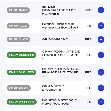
GP LES
CONTAMINES U17
FFS
FMBM0122
HOMMES
Grand-prix de la
FFS
FMBM0112
Vallée du Bouchet
GP SOMMAND
FFS
FMBM0103
CHAMPIONNATS DE
FRANCE U17 ETAPE
FFS
FNAM0122.FFS
4
CHAMPIONNATS DE
FRANCE U17 ETAPE
FFS
FNAM0121.FFS
4
GP ANNECY
FFS
FMBM0094
DRAGONS
Course Nationale
FFS
FNAM0451.FFS
Pays Rochois