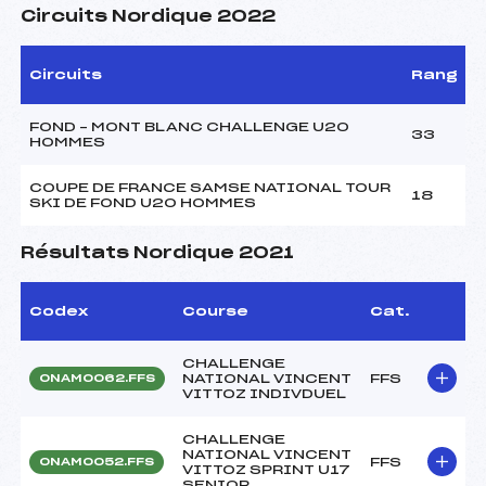
Circuits Nordique 2022
Circuits
Rang
FOND – MONT BLANC CHALLENGE U20
33
HOMMES
COUPE DE FRANCE SAMSE NATIONAL TOUR
18
SKI DE FOND U20 HOMMES
Résultats Nordique 2021
Codex
Course
Cat.
CHALLENGE
NATIONAL VINCENT
FFS
ONAM0062.FFS
VITTOZ INDIVDUEL
CHALLENGE
NATIONAL VINCENT
FFS
ONAM0052.FFS
VITTOZ SPRINT U17
SENIOR