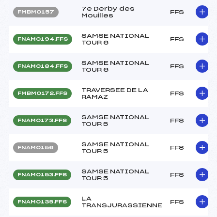
7e Derby des
FFS
FMBM0157
Mouilles
SAMSE NATIONAL
FFS
FNAM0194.FFS
TOUR 6
SAMSE NATIONAL
FFS
FNAM0184.FFS
TOUR 6
TRAVERSEE DE LA
FFS
FMBM0172.FFS
RAMAZ
SAMSE NATIONAL
FFS
FNAM0173.FFS
TOUR 5
SAMSE NATIONAL
FFS
FNAM0156
TOUR 5
SAMSE NATIONAL
FFS
FNAM0153.FFS
TOUR 5
LA
FFS
FNAM0135.FFS
TRANSJURASSIENNE