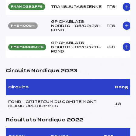
TRANSJURASSIENNE
FFS
FNAM0282.FFS
GP CHABLAIS
NORDIC – 05/02/23 –
FFS
FMBM0084
FOND
GP CHABLAIS
NORDIC – 05/02/23 –
FFS
FMBM0086.FFS
FOND
Circuits Nordique 2023
Circuits
Rang
FOND – CRITERIUM DU COMITE MONT
13
BLANC U20 HOMMES
Résultats Nordique 2022