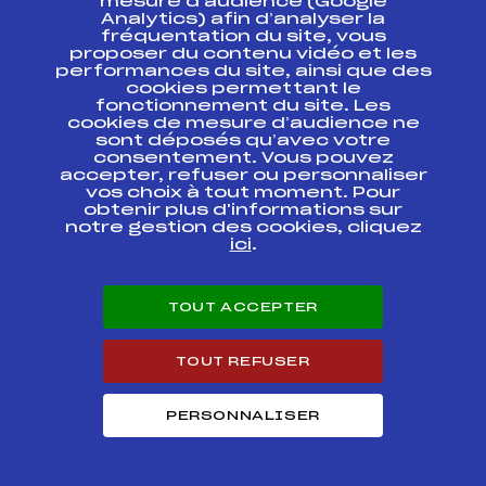
mesure d’audience (Google
START DE SKI DE
FOND D'ETE
Analytics) afin d’analyser la
fréquentation du site, vous
proposer du contenu vidéo et les
CHAMPIONNATS DE
performances du site, ainsi que des
FRANCE DE SPRINT
FFS
ONAM0031.FFS
cookies permettant le
DE SKI DE FOND
fonctionnement du site. Les
D'ETE
cookies de mesure d’audience ne
sont déposés qu’avec votre
3e Derby des
consentement. Vous pouvez
FFS
FMBM0184
Mouilles
accepter, refuser ou personnaliser
vos choix à tout moment. Pour
obtenir plus d'informations sur
3e Derby des
FFS
FMBM0185
notre gestion des cookies, cliquez
Mouilles
ici
.
RELAIS DIVISION 2
Hommes –
FFS
FNAM0145
CHAMPIONNATS DE
TOUT ACCEPTER
FRANCE DES CLUBS
TOUT REFUSER
FINALE
CHAMPIONNATS DE
FFS
FNAM0131.FFS
FRANCE U16
PERSONNALISER
RELAIS MIXTE –
FINALE
FFS
FNAT0132
CHAMPIONNATS DE