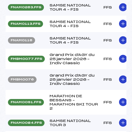
SAMSE NATIONAL
FFS
FNAM0263.FFS
TOUR 4 – FIS
SAMSE NATIONAL
FFS
FNAM0113.FFS
TOUR 4 – FIS
SAMSE NATIONAL
FFS
FNAM0116
TOUR 4 – FIS
Grand Prix d'AGY du
25 janvier 2026 –
FFS
FMBM0077.FFS
Indiv Classic
Grand Prix d'AGY du
25 janvier 2026 –
FFS
FMBM0076
Indiv Classic
MARATHON DE
BESSANS –
FFS
FNAM0091.FFS
MARATHON SKI TOUR
2
SAMSE NATIONAL
FFS
FNAM0084.FFS
TOUR 3