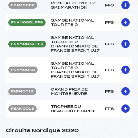
2EME ALPE D'HUEZ
FFS
FDAM0062
SKI MARATHON
SAMSE NATIONAL
FFS
FNAM0051.FFS
TOUR FFS 2
SAMSE NATIONAL
TOUR FFS 2
FFS
FNAM0041.FFS
CHAMPIONNATS DE
FRANCE SPRINT U17
SAMSE NATIONAL
TOUR FFS 2
FFS
FNAM0043
CHAMPIONNATS DE
FRANCE SPRINT U17
GRAND PRIX DE
FFS
FAPM0012
MONTGENEVRE
TROPHEE DU
FFS
FSAM0013
BEAUFORT ETAPE1
Circuits Nordique 2020