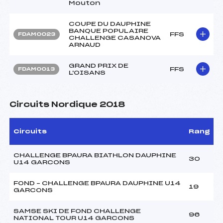
Mouton
COUPE DU DAUPHINE
BANQUE POPULAIRE
FFS
FDAM0023
CHALLENGE CASANOVA
ARNAUD
GRAND PRIX DE
FFS
FDAM0013
L'OISANS
Circuits Nordique 2018
Circuits
Rang
CHALLENGE BPAURA BIATHLON DAUPHINE
30
U14 GARCONS
FOND – CHALLENGE BPAURA DAUPHINE U14
19
GARCONS
SAMSE SKI DE FOND CHALLENGE
96
NATIONAL TOUR U14 GARCONS