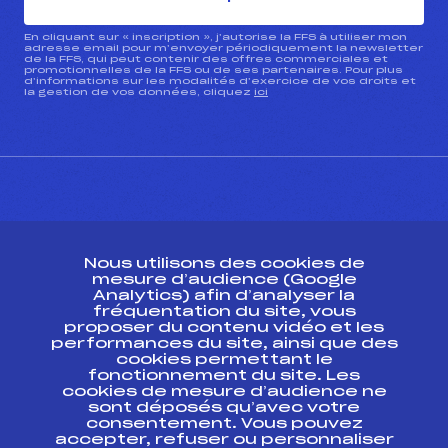
En cliquant sur « inscription », j’autorise la FFS à utiliser mon
adresse email pour m’envoyer périodiquement la newsletter
de la FFS, qui peut contenir des offres commerciales et
promotionnelles de la FFS ou de ses partenaires. Pour plus
d’informations sur les modalités d’exercice de vos droits et
la gestion de vos données, cliquez
ici
CONTACT
Nous utilisons des cookies de
ESPACE PRESSE
mesure d’audience (Google
Analytics) afin d’analyser la
fréquentation du site, vous
Ressources
proposer du contenu vidéo et les
performances du site, ainsi que des
Pass’Neige
cookies permettant le
Projet sportif fédéral
fonctionnement du site. Les
cookies de mesure d’audience ne
Projet de performance fédéral
sont déposés qu’avec votre
Antidopage
consentement. Vous pouvez
Pôle Développement, Formation, Suivi
accepter, refuser ou personnaliser