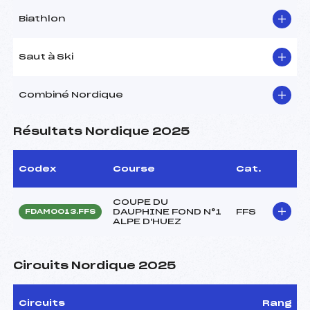
Biathlon
Saut à Ski
Combiné Nordique
Résultats Nordique 2025
Codex
Course
Cat.
COUPE DU
DAUPHINE FOND N°1
FFS
FDAM0013.FFS
ALPE D'HUEZ
Circuits Nordique 2025
Circuits
Rang