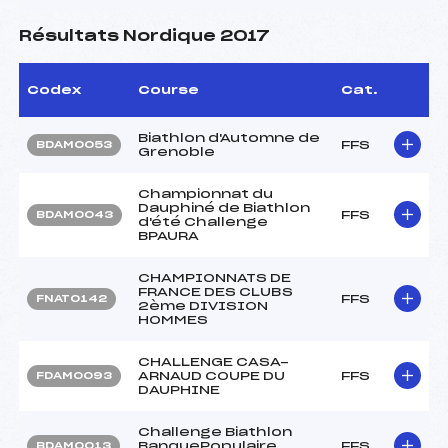
Résultats Nordique 2017
Codex
Course
Cat.
Biathlon d'Automne de
FFS
BDAM0053
Grenoble
Championnat du
Dauphiné de Biathlon
FFS
BDAM0043
d'été Challenge
BPAURA
CHAMPIONNATS DE
FRANCE DES CLUBS
FFS
FNAT0142
2ème DIVISION
HOMMES
CHALLENGE CASA-
ARNAUD COUPE DU
FFS
FDAM0093
DAUPHINE
Challenge Biathlon
BanquePopulaire
FFS
BDAM0013