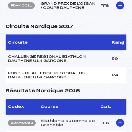
GRAND PRIX DE L'OISAN
FFS
FDAM0011
/ COUPE DAUPHINE
Circuits Nordique 2017
Circuits
Rang
CHALLENGE REGIONAL BIATHLON
59
DAUPHINE U14 GARCONS
FOND – CHALLENGE REGIONAL DU
24
DAUPHINE U14 GARCONS
Résultats Nordique 2016
Codex
Course
Cat.
Biathlon d'automne de
FFS
BDAM0052
Grenoble