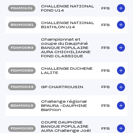
CHALLENGE NATIONAL
FFS
FNAM0101
FOND U14
CHALLENGE NATIONAL
FFS
BNAM0091
BIATHLON U14
Championnat et
coupe du Dauphiné
BANQUE POPULAIRE
FFS
FDAM0063
AURA CHICHILIANNE
FOND CLASSIQUE
CHALLENGE DUCHENE
FFS
FDAM0053
LALITE
GP CHARTROUSIN
FFS
FDAM0043
Challenge régional
BPAURA -DAUPHINE
FFS
BDAM0013
Biathlon
COUPE DAUPHINE
BANQUE POPULAIRE
FFS
FDAM0033
AURA Challenge Joël