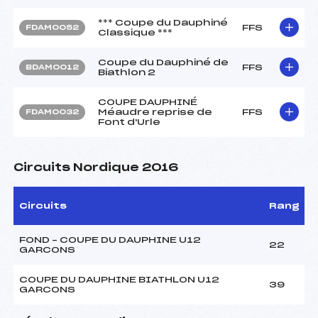
*** Coupe du Dauphiné
FFS
FDAM0052
Classique ***
Coupe du Dauphiné de
FFS
BDAM0012
Biathlon 2
COUPE DAUPHINÉ
Méaudre reprise de
FFS
FDAM0032
Font d'Urle
Circuits Nordique 2016
Circuits
Rang
FOND – COUPE DU DAUPHINE U12
22
GARCONS
COUPE DU DAUPHINE BIATHLON U12
39
GARCONS