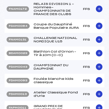
RELAIS DIVISION 1 -
Hommes-
FFS
FNAM0172
CHAMPIONNATS DE
FRANCE DES CLUBS
Coupe du Dauphiné
FFS
FDAM0064
Banque Populaire AURA
CHALLENGE NATIONAL
FFS
FNAM0131
NORDIQUE U15
Biathlon Col d'Ornon –
FFS
BDAM0023
Tir à 10m (C-C)
CHAMPIONNAT DU
FFS
FDAM0043
DAUPHINE
Foulée blanche kids
FFS
FDAM0093
classique
Atelier Classique Fond
FFS
FDAM0013
d'Urle
GRAND PRIX DE
FFS
FAPM0011