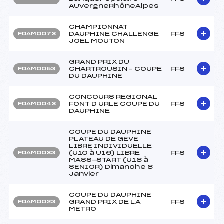
AUvergneRhôneAlpes
CHAMPIONNAT
DAUPHINE CHALLENGE
FFS
FDAM0073
JOEL MOUTON
GRAND PRIX DU
CHARTROUSIN – COUPE
FFS
FDAM0053
DU DAUPHINE
CONCOURS REGIONAL
FONT D URLE COUPE DU
FFS
FDAM0043
DAUPHINE
COUPE DU DAUPHINE
PLATEAU DE GEVE
LIBRE INDIVIDUELLE
(U10 à U16) LIBRE
FFS
FDAM0033
MASS-START (U18 à
SENIOR) Dimanche 8
Janvier
COUPE DU DAUPHINE
GRAND PRIX DE LA
FFS
FDAM0023
METRO