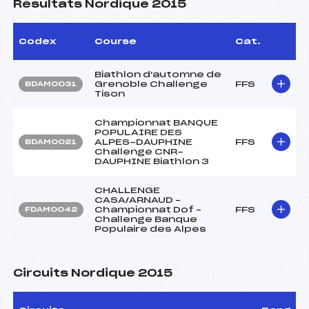
Résultats Nordique 2015
Codex
Course
Cat.
Biathlon d'automne de
Grenoble Challenge
FFS
BDAM0031
Tison
Championnat BANQUE
POPULAIRE DES
ALPES-DAUPHINE
FFS
BDAM0021
Challenge CNR-
DAUPHINE Biathlon 3
CHALLENGE
CASA/ARNAUD –
Championnat Dof –
FFS
FDAM0042
Challenge Banque
Populaire des Alpes
Circuits Nordique 2015