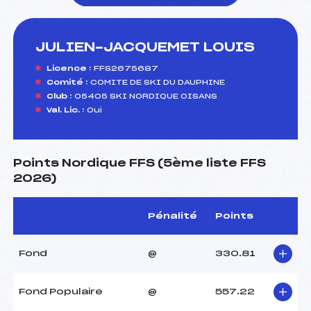
JULIEN-JACQUEMET LOUIS
foi(s) le ski
Licence :
FFS2675687
Comité :
COMITE DE SKI DU DAUPHINE
Club :
05405 SKI NORDIQUE OISANS
Val. Lic. :
Oui
Points Nordique FFS (5ème liste FFS
2026)
Pénalité
Points
Fond
@
330.81
Fond Populaire
@
557.22