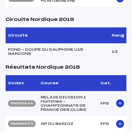
MONTGENEVRE
Circuits Nordique 2019
Circuits
Rang
FOND – COUPE DU DAUPHINE U15
13
GARCONS
Résultats Nordique 2018
Codex
Course
Cat.
RELAIS DIVISION 1
Hommes –
FFS
FNAM0144
CHAMPIONNATS DE
FRANCE DES CLUBS
GP DU BARIOZ
FFS
FDAM0073