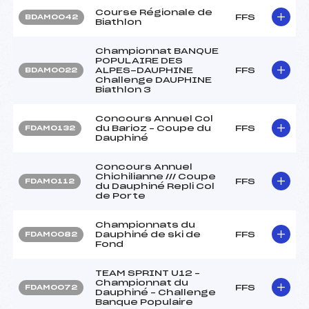
Course Régionale de
FFS
BDAM0042
Biathlon
Championnat BANQUE
POPULAIRE DES
ALPES-DAUPHINE
FFS
BDAM0022
Challenge DAUPHINE
Biathlon 3
Concours Annuel Col
du Barioz – Coupe du
FFS
FDAM0132
Dauphiné
Concours Annuel
Chichilianne /// Coupe
FFS
FDAM0112
du Dauphiné Repli Col
de Porte
Championnats du
Dauphiné de ski de
FFS
FDAM0082
Fond
TEAM SPRINT U12 –
Championnat du
FFS
FDAM0072
Dauphiné – Challenge
Banque Populaire