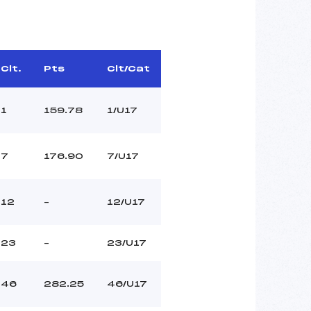
Clt.
Pts
Clt/Cat
1
159.78
1/U17
7
176.90
7/U17
12
–
12/U17
23
–
23/U17
46
282.25
46/U17