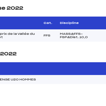
ue 2022
e
Cat.
Discipline
rix de la Vallée du
MASS&FFS-
FFS
et
FSP&Dist. 10,0
e 2022
LENGE U20 HOMMES