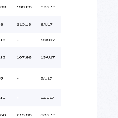
39
193.26
39/U17
8
210.13
8/U17
10
–
10/U17
13
167.98
13/U17
5
–
5/U17
11
–
11/U17
50
210.86
50/U17