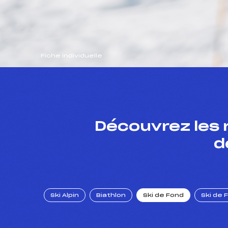
Fiche individuelle
Découvrez les 
d
Ski Alpin
Biathlon
Ski de Fond
Ski de 