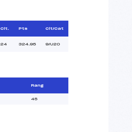
Clt.
Pts
Clt/Cat
24
324.95
9/U20
Rang
45