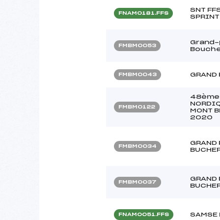
SNT FF
FNAM0181.FFS
SPRINT
Grand-p
FMBM0053
Bouch
GRAND 
FMBM0043
48ème 
NORDIQ
FMBM0122
MONT B
2020
GRAND 
FMBM0034
BUCHE
GRAND 
FMBM0037
BUCHE
SAMSE 
FNAM0051.FFS