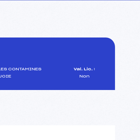
LES CONTAMINES
Val. Lic. :
JOIE
Non