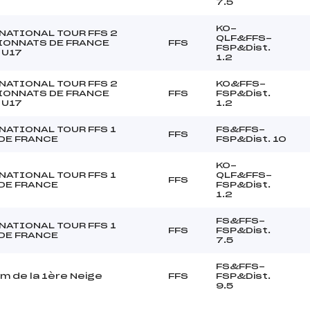
7.5
KO-
NATIONAL TOUR FFS 2
QLF&FFS-
ONNATS DE FRANCE
FFS
FSP&Dist.
 U17
1.2
NATIONAL TOUR FFS 2
KO&FFS-
ONNATS DE FRANCE
FFS
FSP&Dist.
 U17
1.2
NATIONAL TOUR FFS 1
FS&FFS-
FFS
DE FRANCE
FSP&Dist. 10
KO-
NATIONAL TOUR FFS 1
QLF&FFS-
FFS
DE FRANCE
FSP&Dist.
1.2
FS&FFS-
NATIONAL TOUR FFS 1
FFS
FSP&Dist.
DE FRANCE
7.5
FS&FFS-
um de la 1ère Neige
FFS
FSP&Dist.
9.5