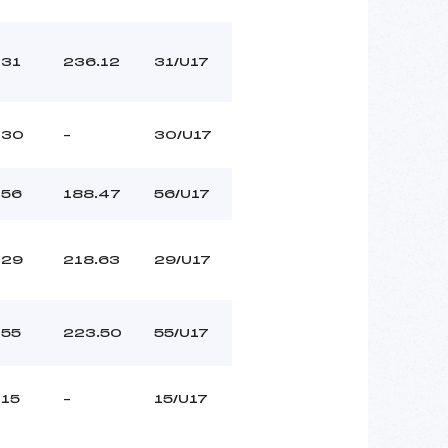
31
236.12
31/U17
30
–
30/U17
56
188.47
56/U17
29
218.63
29/U17
55
223.50
55/U17
15
–
15/U17