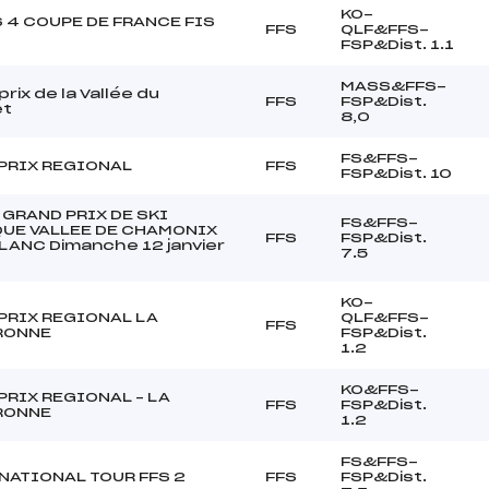
KO-
S 4 COUPE DE FRANCE FIS
FFS
QLF&FFS-
FSP&Dist. 1.1
MASS&FFS-
rix de la Vallée du
FFS
FSP&Dist.
et
8,0
FS&FFS-
PRIX REGIONAL
FFS
FSP&Dist. 10
GRAND PRIX DE SKI
FS&FFS-
UE VALLEE DE CHAMONIX
FFS
FSP&Dist.
LANC Dimanche 12 janvier
7.5
KO-
PRIX REGIONAL LA
QLF&FFS-
FFS
RONNE
FSP&Dist.
1.2
KO&FFS-
PRIX REGIONAL – LA
FFS
FSP&Dist.
RONNE
1.2
FS&FFS-
NATIONAL TOUR FFS 2
FFS
FSP&Dist.