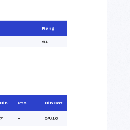
Rang
61
Clt.
Pts
Clt/Cat
7
–
5/U16