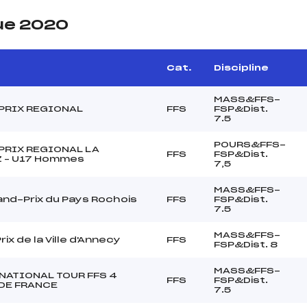
ue 2020
Cat.
Discipline
MASS&FFS-
PRIX REGIONAL
FFS
FSP&Dist.
7.5
POURS&FFS-
PRIX REGIONAL LA
FFS
FSP&Dist.
 – U17 Hommes
7,5
MASS&FFS-
nd-Prix du Pays Rochois
FFS
FSP&Dist.
7.5
MASS&FFS-
rix de la Ville d'Annecy
FFS
FSP&Dist. 8
MASS&FFS-
NATIONAL TOUR FFS 4
FFS
FSP&Dist.
DE FRANCE
7.5