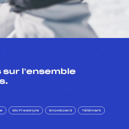
 sur l’ensemble
s.
ue
Ski Freestyle
Snowboard
Télémark