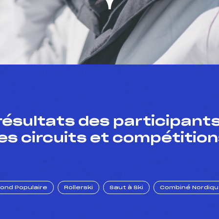
résultats des participants
es circuits et compétition
Fond Populaire
Rollerski
Saut à Ski
Combiné Nordiq