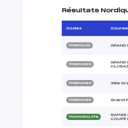
Résultats Nordiq
Codex
Course
GRAND 
FMBM0132
GRAND 
FMBM0093
CLUSAZ
38e Gra
FMBM0083
Grand P
FMBM0065
SAMSE 
FNAM0201.FFS
COUPE 