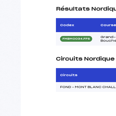
Résultats Nordiq
Codex
Cours
Grand-p
FMBM0034.FFS
Bouch
Circuits Nordiqu
Circuits
FOND – MONT BLANC CHAL