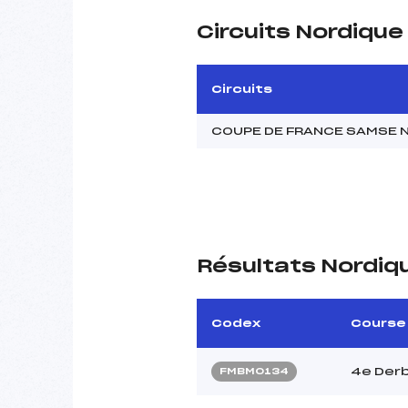
Circuits Nordiqu
Circuits
COUPE DE FRANCE SAMSE N
Résultats Nordiq
Codex
Course
4e Derb
FMBM0134