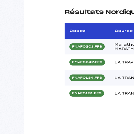
Résultats Nordiq
Codex
Course
Maratho
FNAF0201.FFS
MARATH
LA TRA
FMJF0242.FFS
LA TRA
FNAF0134.FFS
LA TRA
FNAF0131.FFS