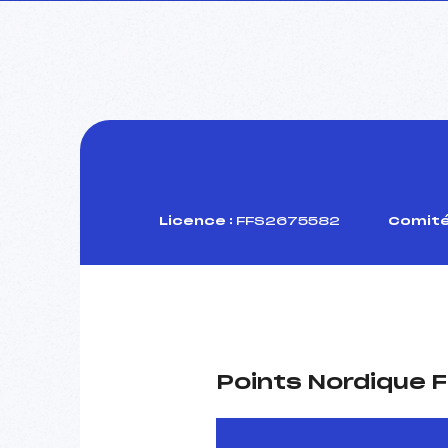
Licence :
FFS2675582
Comité
Points Nordique F