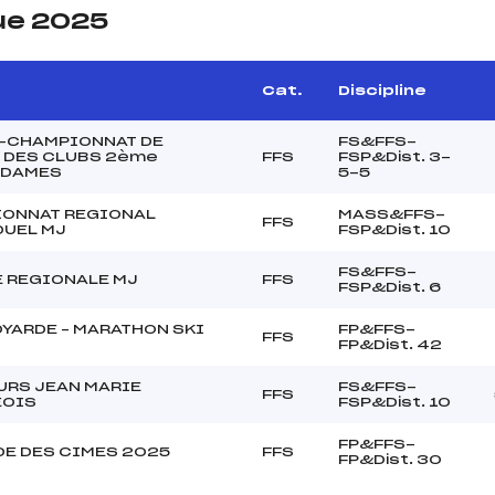
ue 2025
Cat.
Discipline
-CHAMPIONNAT DE
FS&FFS-
 DES CLUBS 2ème
FFS
FSP&Dist. 3-
n DAMES
5-5
ONNAT REGIONAL
MASS&FFS-
FFS
DUEL MJ
FSP&Dist. 10
FS&FFS-
 REGIONALE MJ
FFS
FSP&Dist. 6
OYARDE – MARATHON SKI
FP&FFS-
FFS
FP&Dist. 42
RS JEAN MARIE
FS&FFS-
FFS
EOIS
FSP&Dist. 10
FP&FFS-
DE DES CIMES 2025
FFS
FP&Dist. 30