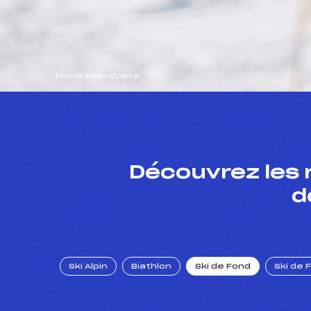
Fiche individuelle
Découvrez les 
d
Ski Alpin
Biathlon
Ski de Fond
Ski de 