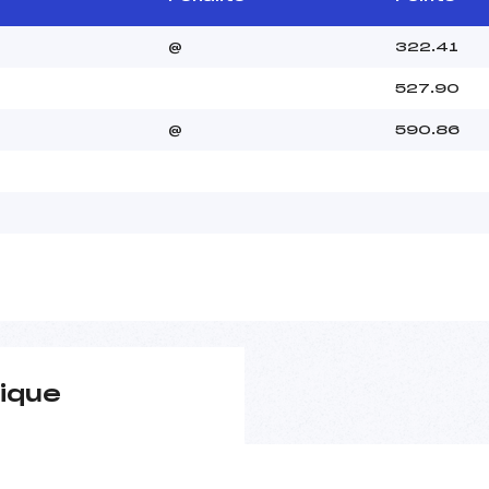
@
322.41
527.90
@
590.86
ique