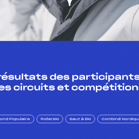
résultats des participants
es circuits et compétition
Fond Populaire
Rollerski
Saut à Ski
Combiné Nordiq