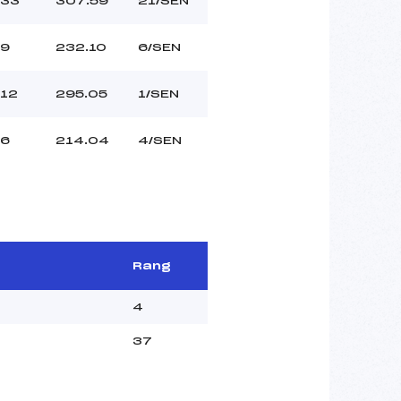
33
307.59
21/SEN
9
232.10
6/SEN
12
295.05
1/SEN
6
214.04
4/SEN
Rang
4
37