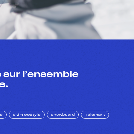
 sur l’ensemble
s.
ue
Ski Freestyle
Snowboard
Télémark