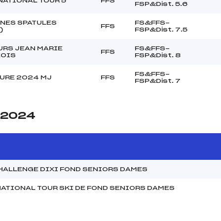
NATIONAL TOUR 5
FFS
FSP&Dist. 5.6
UNES SPATULES
FS&FFS-
FFS
)
FSP&Dist. 7.5
RS JEAN MARIE
FS&FFS-
FFS
OIS
FSP&Dist. 8
FS&FFS-
URE 2024 MJ
FFS
FSP&Dist. 7
e 2024
HALLENGE DIXI FOND SENIORS DAMES
ATIONAL TOUR SKI DE FOND SENIORS DAMES