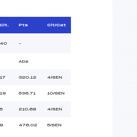
Clt.
Pts
Clt/Cat
40
–
Abs
17
320.12
4/SEN
19
536.71
10/SEN
5
210.68
4/SEN
9
476.02
5/SEN