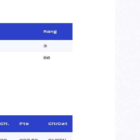
Rang
3
56
Clt.
Pts
Clt/Cat