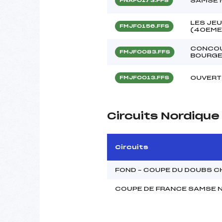
SAMSE 
FNAF0173.FFS
LES JE
FMJF0156.FFS
(40EME
CONCOU
FMJF0083.FFS
BOURGE
OUVERT
FMJF0013.FFS
Circuits Nordiqu
Circuits
FOND – COUPE DU DOUBS C
COUPE DE FRANCE SAMSE N