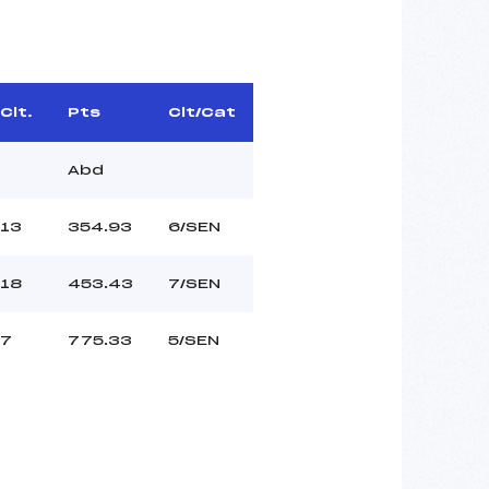
Clt.
Pts
Clt/Cat
Abd
13
354.93
6/SEN
18
453.43
7/SEN
7
775.33
5/SEN