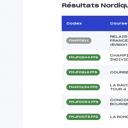
Résultats Nordiq
Codex
Course
RELAIS
FRANCE
FNAF0211
divisio
CHAMPI
FMJF0244.FFS
INDIVI
COURSE
FMJF0212.FFS
LA SAV
FNAF0134.FFS
TOUR 4
CONCOU
FMJF0094.FFS
BOURG
LA RON
FMJF0072.FFS