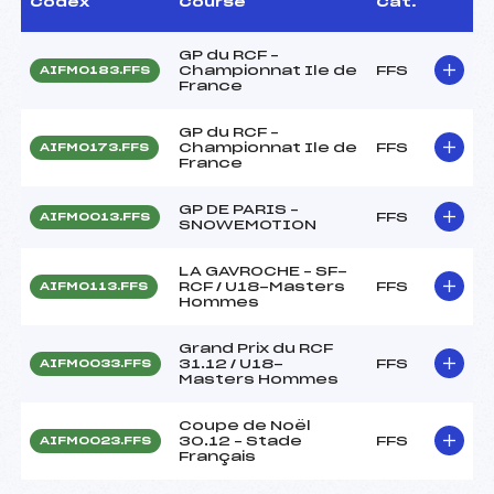
Codex
Course
Cat.
GP du RCF –
Championnat Ile de
FFS
AIFM0183.FFS
France
GP du RCF –
Championnat Ile de
FFS
AIFM0173.FFS
France
GP DE PARIS –
FFS
AIFM0013.FFS
SNOWEMOTION
LA GAVROCHE – SF-
RCF / U18-Masters
FFS
AIFM0113.FFS
Hommes
Grand Prix du RCF
31.12 / U18-
FFS
AIFM0033.FFS
Masters Hommes
Coupe de Noël
30.12 – Stade
FFS
AIFM0023.FFS
Français