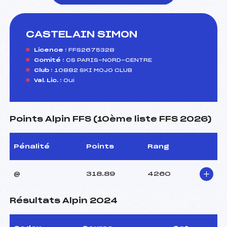
CASTELAIN SIMON
foi(s) le ski
Licence :
FFS2675328
Comité :
CS PARIS-NORD-CENTRE
Club :
10882 SKI MOJO CLUB
Val. Lic. :
Oui
Points Alpin FFS (10ème liste FFS 2026)
Pénalité
Points
Rang
@
318.89
4260
Résultats Alpin 2024