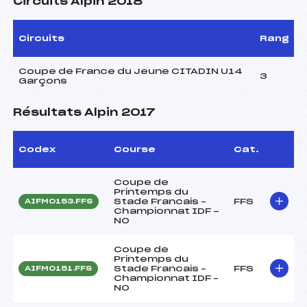
Circuits Alpin 2018
Circuits
Rang
Coupe de France du Jeune CITADIN U14
3
Garçons
Résultats Alpin 2017
Codex
Course
Cat.
Coupe de
Printemps du
Stade Francais –
FFS
AIFM0153.FFS
Championnat IDF -
NO
Coupe de
Printemps du
Stade Francais –
FFS
AIFM0151.FFS
Championnat IDF –
NO