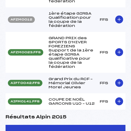
fédération
1ère étape GIRSA
Qualification pour
FFS
AFZM0012
la coupe de la
fédération
GRAND PRIX des
SPORTS D'HIVER
FOREZIENS
Support de la 1ère
FFS
AFZM0023.FFS
étape GIRSA
qualificative pour
la coupe de la
fédération
Grand Prix du RCF –
Mémorial Olivier
FFS
AIFT0042.FFS
Morel Jeunes
COUPE DE NOËL
FFS
AIFM0141.FFS
GARCONS U10 – U12
Résultats Alpin 2015