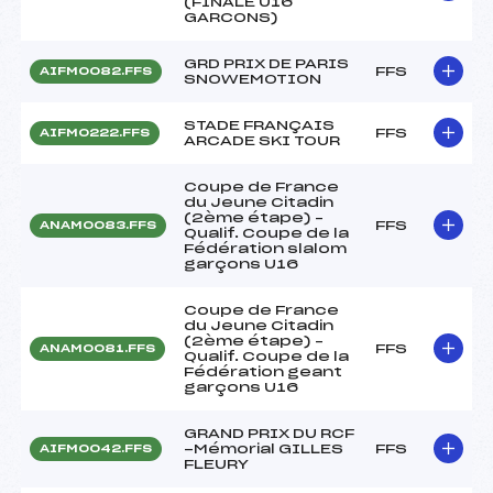
(FINALE U16
GARCONS)
GRD PRIX DE PARIS
FFS
AIFM0082.FFS
SNOWEMOTION
STADE FRANÇAIS
FFS
AIFM0222.FFS
ARCADE SKI TOUR
Coupe de France
du Jeune Citadin
(2ème étape) –
FFS
ANAM0083.FFS
Qualif. Coupe de la
Fédération slalom
garçons U16
Coupe de France
du Jeune Citadin
(2ème étape) –
FFS
ANAM0081.FFS
Qualif. Coupe de la
Fédération geant
garçons U16
GRAND PRIX DU RCF
-Mémorial GILLES
FFS
AIFM0042.FFS
FLEURY