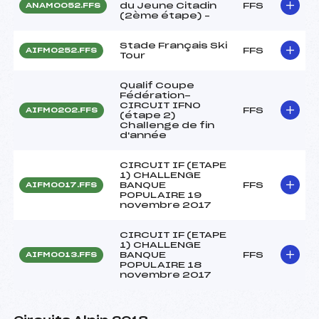
du Jeune Citadin
FFS
ANAM0052.FFS
(2ème étape) –
Stade Français Ski
FFS
AIFM0252.FFS
Tour
Qualif Coupe
Fédération-
CIRCUIT IFNO
FFS
AIFM0202.FFS
(étape 2)
Challenge de fin
d'année
CIRCUIT IF (ETAPE
1) CHALLENGE
BANQUE
FFS
AIFM0017.FFS
POPULAIRE 19
novembre 2017
CIRCUIT IF (ETAPE
1) CHALLENGE
BANQUE
FFS
AIFM0013.FFS
POPULAIRE 18
novembre 2017