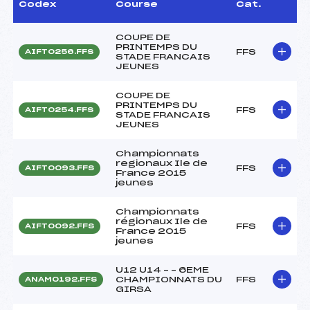
Codex
Course
Cat.
COUPE DE
PRINTEMPS DU
FFS
AIFT0256.FFS
STADE FRANCAIS
JEUNES
COUPE DE
PRINTEMPS DU
FFS
AIFT0254.FFS
STADE FRANCAIS
JEUNES
Championnats
regionaux Ile de
FFS
AIFT0093.FFS
France 2015
jeunes
Championnats
régionaux Ile de
FFS
AIFT0092.FFS
France 2015
jeunes
U12 U14 – – 6EME
CHAMPIONNATS DU
FFS
ANAM0192.FFS
GIRSA