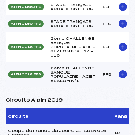
STADE FRANÇAIS
FFS
AIFM0166.FFS
ARCADE SKI TOUR
STADE FRANÇAIS
FFS
AIFM0163.FFS
ARCADE SKI TOUR
2ème CHALLENGE
BANQUE
POPULAIRE – ACEF
FFS
AIFM0015.FFS
SLALOM N°2 U14 –
U16
2ème CHALLENGE
BANQUE
FFS
AIFM0012.FFS
POPULAIRE – ACEF
SLALOM N°1
Circuits Alpin 2019
Circuits
Rang
Coupe de France du Jeune CITADIN U16
12
Garçons