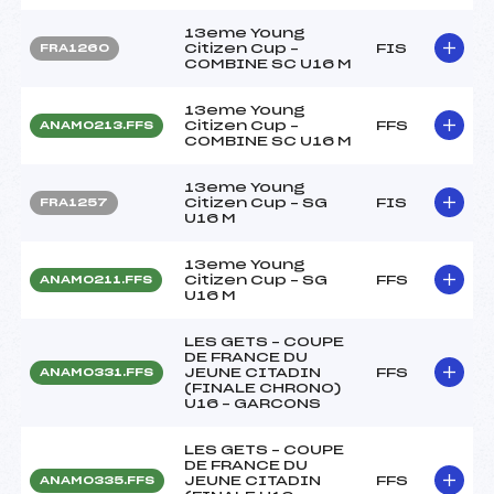
13eme Young
Citizen Cup –
FIS
FRA1260
COMBINE SC U16 M
13eme Young
Citizen Cup –
FFS
ANAM0213.FFS
COMBINE SC U16 M
13eme Young
Citizen Cup – SG
FIS
FRA1257
U16 M
13eme Young
Citizen Cup – SG
FFS
ANAM0211.FFS
U16 M
LES GETS – COUPE
DE FRANCE DU
JEUNE CITADIN
FFS
ANAM0331.FFS
(FINALE CHRONO)
U16 – GARCONS
LES GETS – COUPE
DE FRANCE DU
JEUNE CITADIN
FFS
ANAM0335.FFS