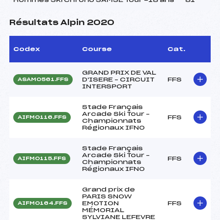
Résultats Alpin 2020
Codex
Course
Cat.
GRAND PRIX DE VAL
D'ISERE – CIRCUIT
FFS
ASAM0561.FFS
INTERSPORT
Stade Français
Arcade Ski Tour –
FFS
AIFM0116.FFS
Championnats
Régionaux IFNO
Stade Français
Arcade Ski Tour –
FFS
AIFM0115.FFS
Championnats
Régionaux IFNO
Grand prix de
PARIS SNOW
EMOTION
FFS
AIFM0164.FFS
MÉMORIAL
SYLVIANE LEFEVRE