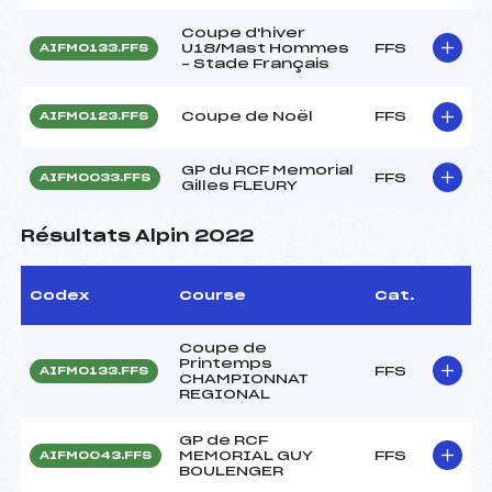
Coupe d'hiver
U18/Mast Hommes
FFS
AIFM0133.FFS
– Stade Français
Coupe de Noël
FFS
AIFM0123.FFS
GP du RCF Memorial
FFS
AIFM0033.FFS
Gilles FLEURY
Résultats Alpin 2022
Codex
Course
Cat.
Coupe de
Printemps
FFS
AIFM0133.FFS
CHAMPIONNAT
REGIONAL
GP de RCF
MEMORIAL GUY
FFS
AIFM0043.FFS
BOULENGER