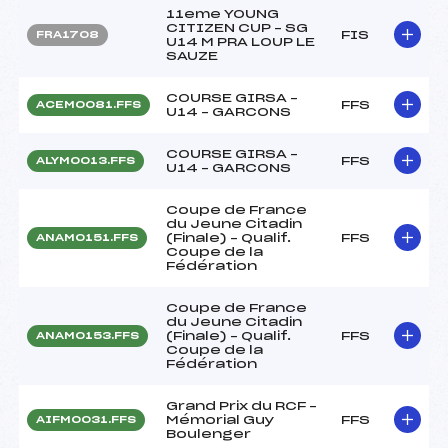
11eme YOUNG
CITIZEN CUP – SG
FIS
FRA1708
U14 M PRA LOUP LE
SAUZE
COURSE GIRSA –
FFS
ACEM0081.FFS
U14 – GARCONS
COURSE GIRSA –
FFS
ALYM0013.FFS
U14 – GARCONS
Coupe de France
du Jeune Citadin
(Finale) – Qualif.
FFS
ANAM0151.FFS
Coupe de la
Fédération
Coupe de France
du Jeune Citadin
(Finale) – Qualif.
FFS
ANAM0153.FFS
Coupe de la
Fédération
Grand Prix du RCF –
Mémorial Guy
FFS
AIFM0031.FFS
Boulenger