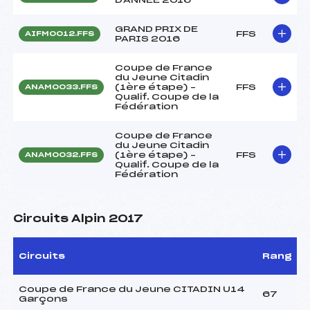
GRAND PRIX DE
FFS
AIFM0012.FFS
PARIS 2016
Coupe de France
du Jeune Citadin
(1ère étape) –
FFS
ANAM0033.FFS
Qualif. Coupe de la
Fédération
Coupe de France
du Jeune Citadin
(1ère étape) –
FFS
ANAM0032.FFS
Qualif. Coupe de la
Fédération
Circuits Alpin 2017
Circuits
Rang
Coupe de France du Jeune CITADIN U14
67
Garçons