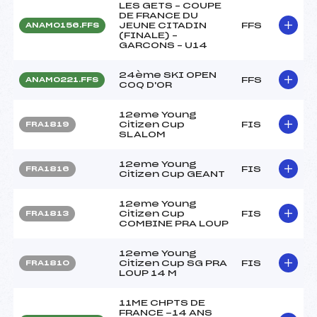
LES GETS – COUPE
DE FRANCE DU
JEUNE CITADIN
FFS
ANAM0156.FFS
(FINALE) –
GARCONS – U14
24ème SKI OPEN
FFS
ANAM0221.FFS
COQ D'OR
12eme Young
Citizen Cup
FIS
FRA1819
SLALOM
12eme Young
FIS
FRA1816
Citizen Cup GEANT
12eme Young
Citizen Cup
FIS
FRA1813
COMBINE PRA LOUP
12eme Young
Citizen Cup SG PRA
FIS
FRA1810
LOUP 14 M
11ME CHPTS DE
FRANCE -14 ANS