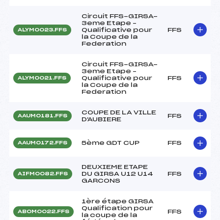
Circuit FFS-GIRSA-
3eme Etape –
Qualificative pour
FFS
ALYM0023.FFS
la Coupe de la
Federation
Circuit FFS-GIRSA-
3eme Etape –
Qualificative pour
FFS
ALYM0021.FFS
la Coupe de la
Federation
COUPE DE LA VILLE
FFS
AAUM0181.FFS
D'AUBIERE
5ème GDT CUP
FFS
AAUM0172.FFS
DEUXIEME ETAPE
DU GIRSA U12 U14
FFS
AIFM0082.FFS
GARCONS
1ère étape GIRSA
Qualification pour
FFS
ABOM0022.FFS
la coupe de la