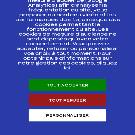
mesure d’audience (Google
-Qualification
FFS
ANAM0223
Analytics) afin d’analyser la
Coupe de la
Fédération
fréquentation du site, vous
proposer du contenu vidéo et les
performances du site, ainsi que des
cookies permettant le
fonctionnement du site. Les
cookies de mesure d’audience ne
sont déposés qu’avec votre
SUIVEZ
consentement. Vous pouvez
accepter, refuser ou personnaliser
vos choix à tout moment. Pour
L'ACTU
obtenir plus d'informations sur
notre gestion des cookies, cliquez
ici
.
Abonnez-vous à notre newsletter
TOUT ACCEPTER
Recevez l’actualité de la FFS, des clubs et des Équipes
de France.
TOUT REFUSER
PERSONNALISER
Inscription