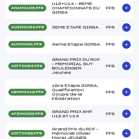
U12+U14 – 6EME
CHAMPIONNATS DU
FFS
ANAM0195.FFS
GIRSA
3EME ETAPE GIRSA
FFS
ACEM0062.FFS
3eme Etape GIRSA
FFS
ALYM0021.FFS
GRAND PRIX DU RCF
– MEMORIAL GUY
FFS
AIFT0063.FFS
BOULENGER
Jeunes
1ère Etape GIRSA,
Qualification
FFS
ABOM0012.FFS
Coupe de la
Fédération
GRAND PRIX SHF
FFS
AFZM0033.FFS
U12 et U14
Grand Prix du RCF –
Mémorial Olivier
FFS
AIFT0032.FFS
Morel JEUNES