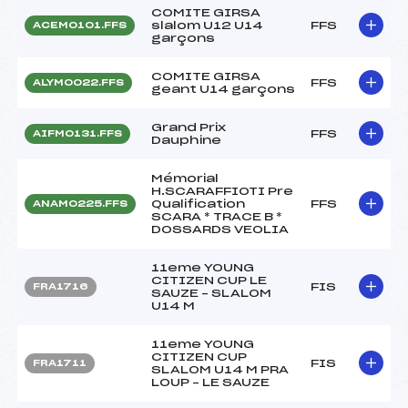
COMITE GIRSA
slalom U12 U14
FFS
ACEM0101.FFS
garçons
COMITE GIRSA
FFS
ALYM0022.FFS
geant U14 garçons
Grand Prix
FFS
AIFM0131.FFS
Dauphine
Mémorial
H.SCARAFFIOTI Pre
Qualification
FFS
ANAM0225.FFS
SCARA * TRACE B *
DOSSARDS VEOLIA
11eme YOUNG
CITIZEN CUP LE
FIS
FRA1716
SAUZE – SLALOM
U14 M
11eme YOUNG
CITIZEN CUP
FIS
FRA1711
SLALOM U14 M PRA
LOUP – LE SAUZE