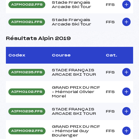
Stade Français
FFS
AIFM0022.FFS
Arcade Ski Tour
Stade Français
FFS
AIFM0021.FFS
Arcade Ski Tour
Résultats Alpin 2019
Codex
Course
Cat.
STADE FRANÇAIS
FFS
AIFM0235.FFS
ARCADE SKI TOUR
GRAND PRIX DU RCF
– Mémorial Olivier
FFS
AIFM0102.FFS
Morel
STADE FRANÇAIS
FFS
AIFM0236.FFS
ARCADE SKI TOUR
GRAND PRIX DU RCF
– Mémorial Guy
FFS
AIFM0092.FFS
Boulenger