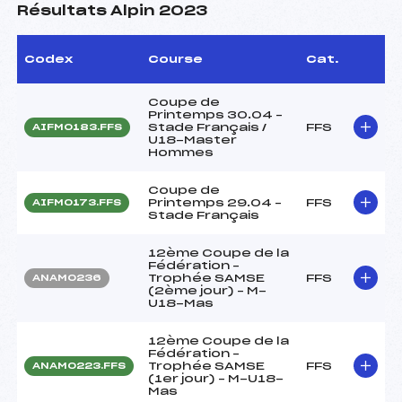
Résultats Alpin 2023
Codex
Course
Cat.
Coupe de
Printemps 30.04 –
Stade Français /
FFS
AIFM0183.FFS
U18-Master
Hommes
Coupe de
Printemps 29.04 –
FFS
AIFM0173.FFS
Stade Français
12ème Coupe de la
Fédération –
Trophée SAMSE
FFS
ANAM0236
(2ème jour) – M-
U18-Mas
12ème Coupe de la
Fédération –
Trophée SAMSE
FFS
ANAM0223.FFS
(1er jour) – M-U18-
Mas