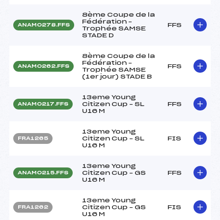
8ème Coupe de la
Fédération –
FFS
ANAM0278.FFS
Trophée SAMSE
STADE D
8ème Coupe de la
Fédération –
FFS
ANAM0262.FFS
Trophée SAMSE
(1er jour) STADE B
13eme Young
Citizen Cup – SL
FFS
ANAM0217.FFS
U16 M
13eme Young
Citizen Cup – SL
FIS
FRA1265
U16 M
13eme Young
Citizen Cup – GS
FFS
ANAM0215.FFS
U16 M
13eme Young
Citizen Cup – GS
FIS
FRA1262
U16 M