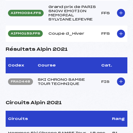
Grand prix de PARIS
SNOW EMOTION
FFS
AIFM0034.FFS
MEMORIAL
SYLVIANE LEFEVRE
Coupe d_Hiver
FFS
AIFM0153.FFS
Résultats Alpin 2021
Codex
Course
Cat.
SKI CHRONO SAMSE
FIS
FRA0446
TOUR TECHNIQUE
Circuits Alpin 2021
Circuits
Rang
Hommes Ski Chrono SAMSE Tour -18 ans
81