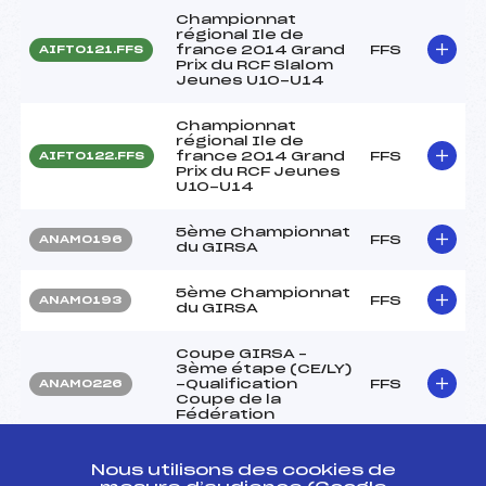
Championnat
régional Ile de
france 2014 Grand
FFS
AIFT0121.FFS
Prix du RCF Slalom
Jeunes U10-U14
Championnat
régional Ile de
france 2014 Grand
FFS
AIFT0122.FFS
Prix du RCF Jeunes
U10-U14
5ème Championnat
FFS
ANAM0196
du GIRSA
5ème Championnat
FFS
ANAM0193
du GIRSA
Coupe GIRSA –
3ème étape (CE/LY)
-Qualification
FFS
ANAM0226
Coupe de la
Fédération
Coupe GIRSA –
Nous utilisons des cookies de
3ème étape (CE/LY)