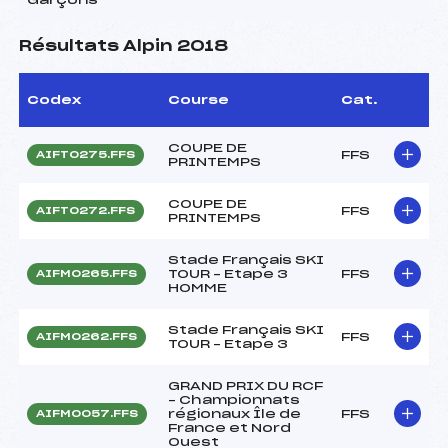
Résultats Alpin 2018
Codex
Course
Cat.
COUPE DE
FFS
AIFT0275.FFS
PRINTEMPS
COUPE DE
FFS
AIFT0272.FFS
PRINTEMPS
Stade Français SKI
TOUR – Etape 3
FFS
AIFM0265.FFS
HOMME
Stade Français SKI
FFS
AIFM0262.FFS
TOUR – Etape 3
GRAND PRIX DU RCF
– Championnats
régionaux Île de
FFS
AIFM0057.FFS
France et Nord
Ouest