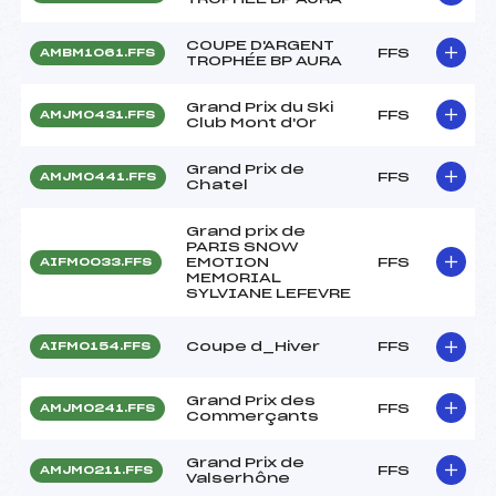
COUPE D'ARGENT
FFS
AMBM1061.FFS
TROPHÉE BP AURA
Grand Prix du Ski
FFS
AMJM0431.FFS
Club Mont d'Or
Grand Prix de
FFS
AMJM0441.FFS
Chatel
Grand prix de
PARIS SNOW
EMOTION
FFS
AIFM0033.FFS
MEMORIAL
SYLVIANE LEFEVRE
Coupe d_Hiver
FFS
AIFM0154.FFS
Grand Prix des
FFS
AMJM0241.FFS
Commerçants
Grand Prix de
FFS
AMJM0211.FFS
Valserhône