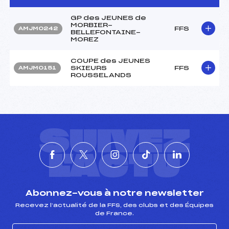
GP des JEUNES de
MORBIER-
FFS
AMJM0242
BELLEFONTAINE-
MOREZ
COUPE des JEUNES
SKIEURS
FFS
AMJM0151
ROUSSELANDS
SUIVEZ
L'ACTU
Abonnez-vous à notre newsletter
Recevez l’actualité de la FFS, des clubs et des Équipes
de France.