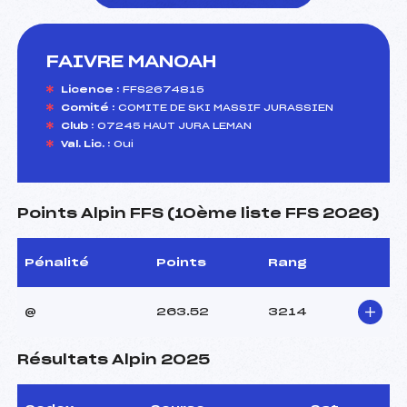
FAIVRE MANOAH
foi(s) le ski
Licence :
FFS2674815
Comité :
COMITE DE SKI MASSIF JURASSIEN
Club :
07245 HAUT JURA LEMAN
Val. Lic. :
Oui
Points Alpin FFS (10ème liste FFS 2026)
Pénalité
Points
Rang
@
263.52
3214
Résultats Alpin 2025