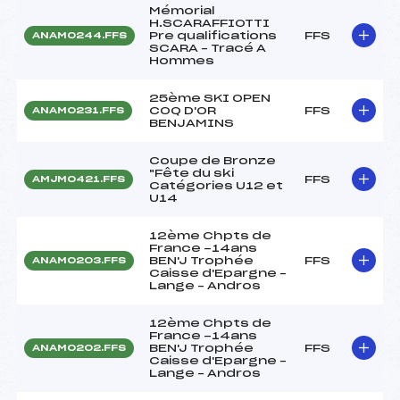
Mémorial
H.SCARAFFIOTTI
Pre qualifications
FFS
ANAM0244.FFS
SCARA – Tracé A
Hommes
25ème SKI OPEN
COQ D'OR
FFS
ANAM0231.FFS
BENJAMINS
Coupe de Bronze
"Fête du ski
FFS
AMJM0421.FFS
Catégories U12 et
U14
12ème Chpts de
France -14ans
BEN'J Trophée
FFS
ANAM0203.FFS
Caisse d'Epargne –
Lange – Andros
12ème Chpts de
France -14ans
BEN'J Trophée
FFS
ANAM0202.FFS
Caisse d'Epargne –
Lange – Andros