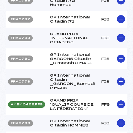
Citadin #2
FIS
FRA0788
Hommes
GP International
FIS
FRA0787
Citadin #1
GRAND PRIX
INTERNATIONAL
FIS
FRA0783
CITADINS
GP International
GARCONS Citadin
FIS
FRA0780
_Dimanch 3 MARS
GP International
Citadin
FIS
FRA0779
_GARCON_Samedi
2 MARS
GRAND PRIX
"QUALIF COUPE DE
FFS
AMBM0462.FFS
LA FÉDÉRATION"
GP International
FIS
FRA0766
Citadin HOMMES