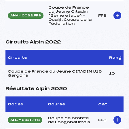
Coupe de France
du Jeune Citadin
(2ème étape) –
FFS
ANAM0062.FFS
Qualif. Coupe de la
Fédération
Circuits Alpin 2022
Circuits
Rang
Coupe de France du Jeune CITADIN U16
10
Garçons
Résultats Alpin 2020
Codex
Course
Cat.
Coupe de bronze
FFS
AMJM0311.FFS
de Longchaumois