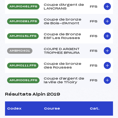
Coupe d'Argent de
FFS
AMJM0461.FFS
LANCRANS
Coupe de bronze
FFS
AMJM0281.FFS
de Bois-d'Amont
Coupe de Bronze
FFS
AMJM0151.FFS
ESF Les Rousses
COUPE D ARGENT
FFS
AMBM0401
TROPHEE BPAURA
Coupe de bronze
FFS
AMJM0111.FFS
des Rousses
Coupe d'argent de
FFS
AMJM0091.FFS
la ville de Thoiry
Résultats Alpin 2019
Codex
Course
Cat.