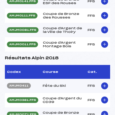
FFS
AMJM0141.FFS
ESF des Rouses
Coupe de Bronze
FFS
AMJM0111.FFS
des Rousses
Coupe d'Argent de
FFS
AMJM0081.FFS
la Ville de Thoiry
Coupe d'Argent
FFS
AMJM0011.FFS
Montage Bois
Résultats Alpin 2018
Codex
Course
Cat.
Fête du Ski
FFS
AMJM0411
Coupe d'Argent du
FFS
AMJM0381.FFS
CD39
Coupe de Bronze
FFS
AMJM0071.FFS