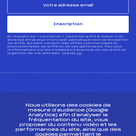
Inscription
En cliquant sur « inscription », j’autorise la FFS à utiliser mon
adresse email pour m’envoyer périodiquement la newsletter
de la FFS, qui peut contenir des offres commerciales et
promotionnelles de la FFS ou de ses partenaires. Pour plus
d’informations sur les modalités d’exercice de vos droits et
la gestion de vos données, cliquez
ici
CONTACT
Nous utilisons des cookies de
ESPACE PRESSE
mesure d’audience (Google
Analytics) afin d’analyser la
fréquentation du site, vous
Ressources
proposer du contenu vidéo et les
performances du site, ainsi que des
Pass’Neige
cookies permettant le