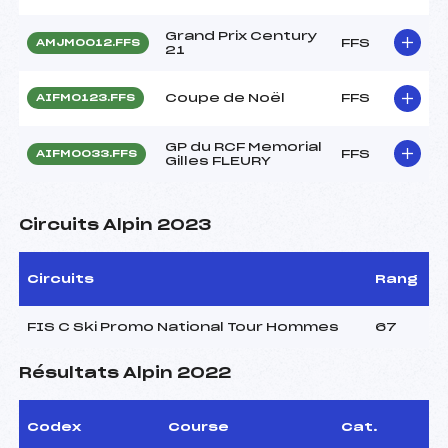
Grand Prix Century
FFS
AMJM0012.FFS
21
Coupe de Noël
FFS
AIFM0123.FFS
GP du RCF Memorial
FFS
AIFM0033.FFS
Gilles FLEURY
Circuits Alpin 2023
Circuits
Rang
FIS C Ski Promo National Tour Hommes
67
Résultats Alpin 2022
Codex
Course
Cat.