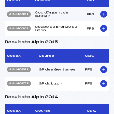
Codex
Course
Cat.
Coq d'Argent de
FFS
AMJM0391
l'ASCAP
Coupe de Bronze du
FFS
AMJM0301
Lizon
Résultats Alpin 2015
Codex
Course
Cat.
GP des Gentianes
FFS
AMJM0281
GP du Lizon
FFS
AMJM0272
Résultats Alpin 2014
Codex
Course
Cat.