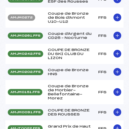
ESF des Rousses
Coupe de Bronze
de Bois d'Amont
FFS
AMJM0272
U10-U12
Coupe d'Argent du
FFS
AMJM0261.FFS
CD25 – Nocturne
COUPE DE BRONZE
DU SKI CLUB DU
FFS
AMJM0242.FFS
LIZON
Coupe de Bronze
FFS
AMJM0202.FFS
HNS
Coupe de Bronze
de Morbier-
FFS
AMJM0151.FFS
Bellefontaine-
Morez
COUPE DE BRONZE
FFS
AMJM0091.FFS
DES ROUSSES
Grand Prix de Haut
FFS
AMJT0022.FFS