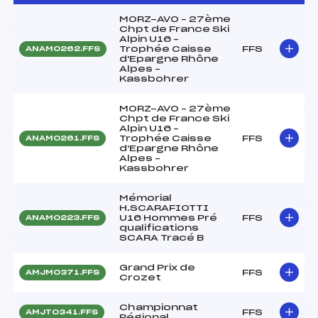
MORZ-AVO – 27ème
Chpt de France Ski
Alpin U16 –
Trophée Caisse
FFS
ANAM0262.FFS
d'Epargne Rhône
Alpes –
Kassbohrer
MORZ-AVO – 27ème
Chpt de France Ski
Alpin U16 –
Trophée Caisse
FFS
ANAM0261.FFS
d'Epargne Rhône
Alpes –
Kassbohrer
Mémorial
H.SCARAFIOTTI
U16 Hommes Pré
FFS
ANAM0223.FFS
qualifications
SCARA Tracé B
Grand Prix de
FFS
AMJM0371.FFS
Crozet
Championnat
FFS
AMJT0341.FFS
Régional