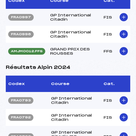
Codex
Course
Cat.
GP International
FIS
FRA0997
Citadin
GP International
FIS
FRA0996
Citadin
GRAND PRIX DES
FFS
AMJM0012.FFS
ROUSSES
Résultats Alpin 2024
Codex
Course
Cat.
GP International
FIS
FRA0793
Citadin
GP International
FIS
FRA0792
Citadin
GP International