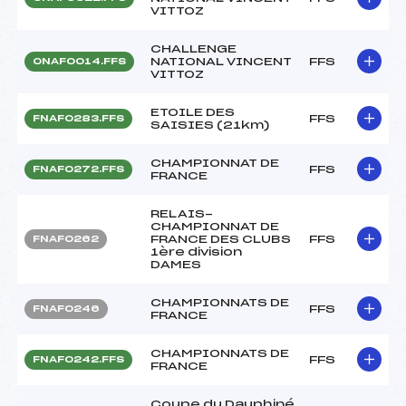
VITTOZ
CHALLENGE
NATIONAL VINCENT
FFS
ONAF0014.FFS
VITTOZ
ETOILE DES
FFS
FNAF0283.FFS
SAISIES (21km)
CHAMPIONNAT DE
FFS
FNAF0272.FFS
FRANCE
RELAIS-
CHAMPIONNAT DE
FRANCE DES CLUBS
FFS
FNAF0262
1ère division
DAMES
CHAMPIONNATS DE
FFS
FNAF0246
FRANCE
CHAMPIONNATS DE
FFS
FNAF0242.FFS
FRANCE
Coupe du Dauphiné