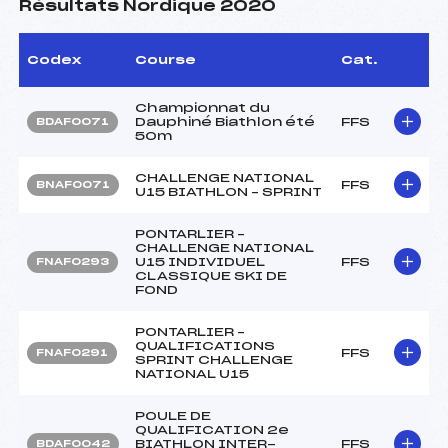
Résultats Nordique 2020
Codex
Course
Cat.
Championnat du
Dauphiné Biathlon été
FFS
BDAF0071
50m
CHALLENGE NATIONAL
FFS
BNAF0071
U15 BIATHLON – SPRINT
PONTARLIER –
CHALLENGE NATIONAL
U15 INDIVIDUEL
FFS
FNAF0293
CLASSIQUE SKI DE
FOND
PONTARLIER –
QUALIFICATIONS
FFS
FNAF0291
SPRINT CHALLENGE
NATIONAL U15
POULE DE
QUALIFICATION 2e
BIATHLON INTER-
FFS
BDAF0042