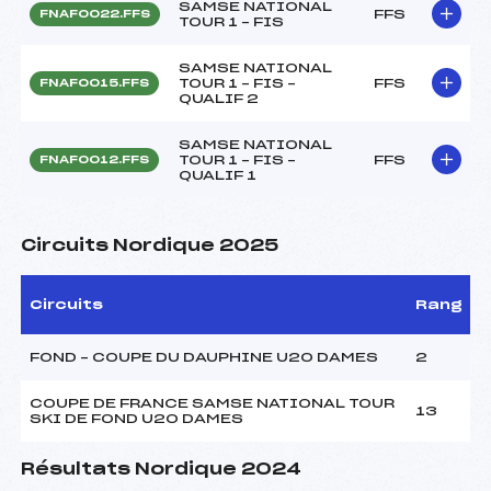
SAMSE NATIONAL
FFS
FNAF0022.FFS
TOUR 1 – FIS
SAMSE NATIONAL
TOUR 1 – FIS –
FFS
FNAF0015.FFS
QUALIF 2
SAMSE NATIONAL
TOUR 1 – FIS –
FFS
FNAF0012.FFS
QUALIF 1
Circuits Nordique 2025
Circuits
Rang
FOND – COUPE DU DAUPHINE U20 DAMES
2
COUPE DE FRANCE SAMSE NATIONAL TOUR
13
SKI DE FOND U20 DAMES
Résultats Nordique 2024