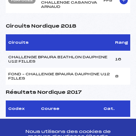
FFS
FDAF0022
CHALLENGE CASANOVA
ARNAUD
Circuits Nordique 2018
Circuits
Rang
CHALLENGE BPAURA BIATHLON DAUPHINE
16
U12 FILLES
FOND – CHALLENGE BPAURA DAUPHINE U12
8
FILLES
Résultats Nordique 2017
Codex
Course
Cat.
Biathlon d'Automne de
FFS
BDAF0052
Grenoble
Nous utilisons des cookies de