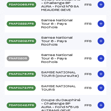
– Challenge BP
FFS
FDAF0065.FFS
AURA – Fond N°6 SA
MEAUDRE GEVE
Samse National
Tour 6 – Pays
FFS
FNAF0222.FFS
Rochois
Samse National
Tour 6 – Pays
FFS
FNAF0202.FFS
Rochois
Samse National
Tour 6 – Pays
FFS
FNAF0205
Rochois
SAMSE NATIONAL
FFS
FNAF0176.FFS
TOUR 5 (poursuite)
SAMSE NATIONAL
FFS
FNAF0172.FFS
TOUR 5
Coupe du Dauphiné
– Challenge BP
FFS
FDAF0042.FFS
AURA – Fond N°5 US
AUTRANS GEVE