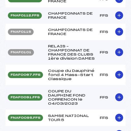
FRANCE
CHAMPIONNATS DE
FFS
FNAF0112.FFS
FRANCE
CHAMPIONNATS DE
FFS
FNAF0115
FRANCE
RELAIS –
CHAMPIONNAT DE
FFS
FNAF0101
FRANCE DES CLUBS
1ère division DAMES
Coupe du Dauphiné
fond 4 Mass-Start
FFS
FDAF0067.FFS
Classique
COUPE DU
DAUPHINE FOND
FFS
FDAF0091.FFS
CORRENCON le
04/03/2023
SAMSE NATIONAL
FFS
FNAF0095.FFS
TOUR 5