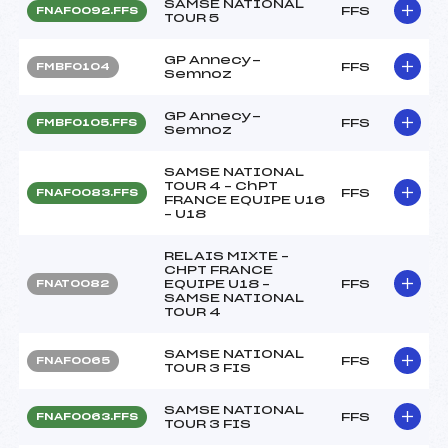
SAMSE NATIONAL
FFS
FNAF0092.FFS
TOUR 5
GP Annecy-
FFS
FMBF0104
Semnoz
GP Annecy-
FFS
FMBF0105.FFS
Semnoz
SAMSE NATIONAL
TOUR 4 – ChPT
FFS
FNAF0083.FFS
FRANCE EQUIPE U16
– U18
RELAIS MIXTE –
CHPT FRANCE
EQUIPE U18 –
FFS
FNAT0082
SAMSE NATIONAL
TOUR 4
SAMSE NATIONAL
FFS
FNAF0065
TOUR 3 FIS
SAMSE NATIONAL
FFS
FNAF0063.FFS
TOUR 3 FIS