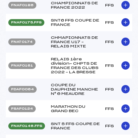
CHAMPIONNATS DE
FFS
FNAF0186
FRANCE 2022
SNT6 FFS COUPE DE
FFS
FNAF0175.FFS
FRANCE
CHMAPIONNATS DE
FRANCE U17 –
FFS
FNAT0174
RELAIS MIXTE
RELAIS 1ère
division- CHPTS DE
FFS
FNAF0161
FRANCE DES CLUBS
2022 – LA BRESSE
COUPE DU
DAUPHINE MANCHE
FFS
FDAF0064
N° 6 MEAUDRE
MARATHON DU
FFS
FSAF0124
GRAND BEC
SNT 5 FFS COUPE DE
FFS
FNAF0146.FFS
FRANCE