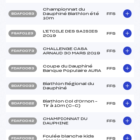
Championnat du
Dauphiné Biathlon été
FFS
BDAF0053
10m
L'ETOILE DES SAISIES
FFS
FSAF0123
2019
CHALLENGE CASA
FFS
FDAF0073
ARNAUD 30 MARS 2019
Coupe du Dauphiné
FFS
FDAF0063
Banque Populaire AURA
Biathlon Régional du
FFS
BDAF0033
Dauphiné
Biathlon Col d'Ornon –
FFS
BDAF0022
Tir à 10m (C-C)
CHAMPIONNAT DU
FFS
FDAF0042
DAUPHINE
Foulée blanche kids
FFS
FDAF0092