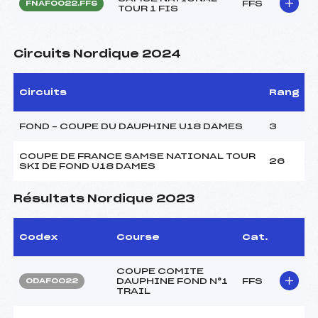
FFS
FNAF0022.FFS
TOUR 1 FIS
Circuits Nordique 2024
Circuits
Rang
FOND – COUPE DU DAUPHINE U18 DAMES
3
COUPE DE FRANCE SAMSE NATIONAL TOUR
26
SKI DE FOND U18 DAMES
Résultats Nordique 2023
Codex
Course
Cat.
COUPE COMITE
DAUPHINE FOND N°1
FFS
ODAF0022
TRAIL