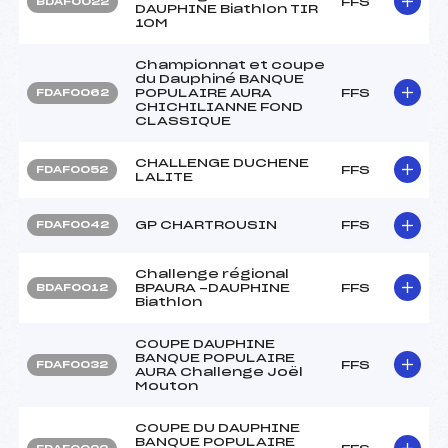
FFS
BDAF0022
DAUPHINE Biathlon TIR
10M
Championnat et coupe
du Dauphiné BANQUE
POPULAIRE AURA
FFS
FDAF0062
CHICHILIANNE FOND
CLASSIQUE
CHALLENGE DUCHENE
FFS
FDAF0052
LALITE
GP CHARTROUSIN
FFS
FDAF0042
Challenge régional
BPAURA -DAUPHINE
FFS
BDAF0012
Biathlon
COUPE DAUPHINE
BANQUE POPULAIRE
FFS
FDAF0032
AURA Challenge Joël
Mouton
COUPE DU DAUPHINE
BANQUE POPULAIRE