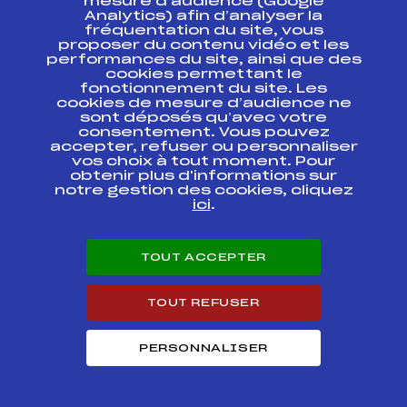
mesure d’audience (Google
Championnat du
Analytics) afin d’analyser la
Dauphiné de Biathlon
fréquentation du site, vous
FFS
BDAF0042
d'été Challenge
proposer du contenu vidéo et les
BPAURA
performances du site, ainsi que des
cookies permettant le
fonctionnement du site. Les
CHALLENGE CASA-
ARNAUD COUPE DU
FFS
FDAF0092
cookies de mesure d’audience ne
DAUPHINE
sont déposés qu’avec votre
consentement. Vous pouvez
accepter, refuser ou personnaliser
Challenge Biathlon
vos choix à tout moment. Pour
Dauphiné Banque
FFS
BDAF0022
obtenir plus d'informations sur
Populaire des Alpes –
notre gestion des cookies, cliquez
Dauphiné
ici
.
DEFI BLANC DE LA
MONTAGNE
FFS
FDAF0082
ARDECHOISE
TOUT ACCEPTER
Challenge Biathlon
TOUT REFUSER
BanquePopulaire
FFS
BDAF0012
AUvergneRhôneAlpes
PERSONNALISER
CHAMPIONNAT
DAUPHINE CHALLENGE
FFS
FDAF0072
JOEL MOUTON