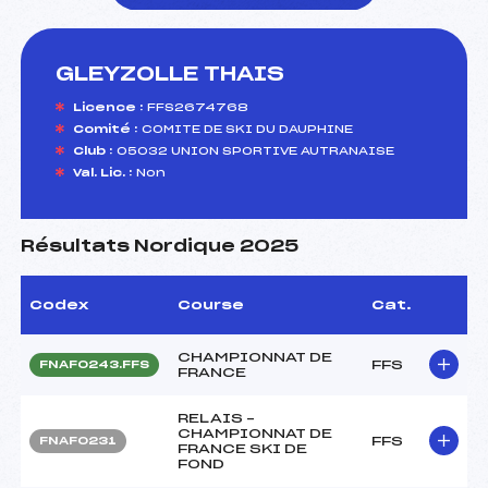
GLEYZOLLE THAIS
foi(s) le ski
Licence :
FFS2674768
Comité :
COMITE DE SKI DU DAUPHINE
Club :
05032 UNION SPORTIVE AUTRANAISE
Val. Lic. :
Non
Résultats Nordique 2025
Codex
Course
Cat.
CHAMPIONNAT DE
FFS
FNAF0243.FFS
FRANCE
RELAIS –
CHAMPIONNAT DE
FFS
FNAF0231
FRANCE SKI DE
FOND