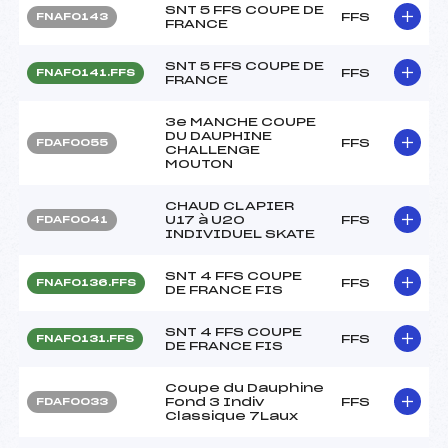
SNT 5 FFS COUPE DE
FFS
FNAF0143
FRANCE
SNT 5 FFS COUPE DE
FFS
FNAF0141.FFS
FRANCE
3e MANCHE COUPE
DU DAUPHINE
FFS
FDAF0055
CHALLENGE
MOUTON
CHAUD CLAPIER
U17 à U20
FFS
FDAF0041
INDIVIDUEL SKATE
SNT 4 FFS COUPE
FFS
FNAF0136.FFS
DE FRANCE FIS
SNT 4 FFS COUPE
FFS
FNAF0131.FFS
DE FRANCE FIS
Coupe du Dauphine
Fond 3 Indiv
FFS
FDAF0033
Classique 7Laux