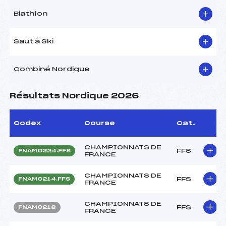
Biathlon
Saut à Ski
Combiné Nordique
Résultats Nordique 2026
Codex
Course
Cat.
CHAMPIONNATS DE
FFS
FNAM0224.FFS
FRANCE
CHAMPIONNATS DE
FFS
FNAM0214.FFS
FRANCE
CHAMPIONNATS DE
FFS
FNAM0218
FRANCE