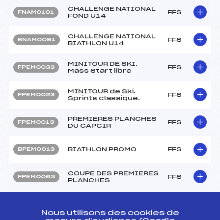
CHALLENGE NATIONAL
FFS
FNAM0101
FOND U14
CHALLENGE NATIONAL
FFS
BNAM0091
BIATHLON U14
MINITOUR DE SKI.
FFS
FPEM0033
Mass Start libre
MINITOUR de Ski.
FFS
FPEM0023
Sprints classique.
PREMIERES PLANCHES
FFS
FPEM0013
DU CAPCIR
BIATHLON PROMO
FFS
BPEM0013
COUPE DES PREMIERES
FFS
FPEM0063
PLANCHES
Circuits Nordique 2018
Nous utilisons des cookies de