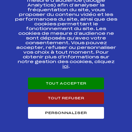
mesure d’audience (Google
Analytics) afin d’analyser la
fréquentation du site, vous
Circuits
Rang
proposer du contenu vidéo et les
performances du site, ainsi que des
cookies permettant le
SAMSE SKI DE FOND CHALLENGE
26
fonctionnement du site. Les
NATIONAL TOUR U14 GARCONS
cookies de mesure d’audience ne
sont déposés qu’avec votre
Résultats Nordique 2017
consentement. Vous pouvez
accepter, refuser ou personnaliser
vos choix à tout moment. Pour
obtenir plus d'informations sur
Codex
Course
Cat.
notre gestion des cookies, cliquez
ici
.
SAMSE BIATHLON
FFS
BNAM0143
SUMMER TOUR FFS U14
TOUT ACCEPTER
ENVOLEE DE BEILLE
FFS
FPEM0064
2017
TOUT REFUSER
LA TRACE ASPOISE
FFS
FPOM0063
PERSONNALISER
ROMEUFONTAINE 2017
FFS
FPEM0013