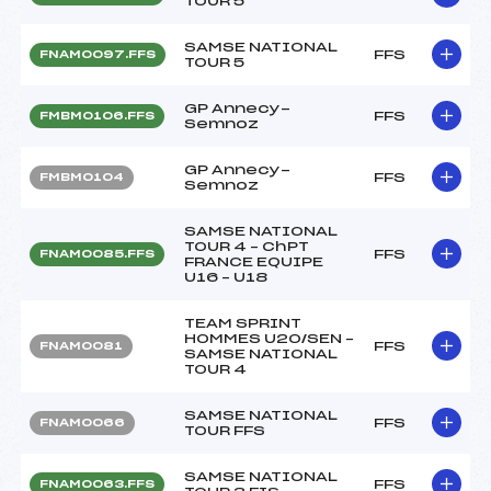
TOUR 5
SAMSE NATIONAL
FFS
FNAM0097.FFS
TOUR 5
GP Annecy-
FFS
FMBM0106.FFS
Semnoz
GP Annecy-
FFS
FMBM0104
Semnoz
SAMSE NATIONAL
TOUR 4 – ChPT
FFS
FNAM0085.FFS
FRANCE EQUIPE
U16 – U18
TEAM SPRINT
HOMMES U20/SEN –
FFS
FNAM0081
SAMSE NATIONAL
TOUR 4
SAMSE NATIONAL
FFS
FNAM0066
TOUR FFS
SAMSE NATIONAL
FFS
FNAM0063.FFS