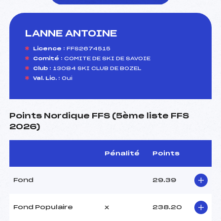
LANNE ANTOINE
foi(s) le ski
Licence :
FFS2674515
Comité :
COMITE DE SKI DE SAVOIE
Club :
13084 SKI CLUB DE BOZEL
Val. Lic. :
Oui
Points Nordique FFS (5ème liste FFS
2026)
Pénalité
Points
Fond
29.39
Fond Populaire
x
238.20