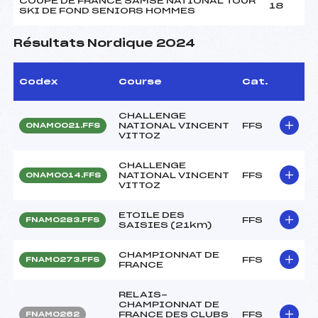
COUPE DE FRANCE SAMSE NATIONAL TOUR
18
SKI DE FOND SENIORS HOMMES
Résultats Nordique 2024
Codex
Course
Cat.
CHALLENGE
NATIONAL VINCENT
FFS
ONAM0021.FFS
VITTOZ
CHALLENGE
NATIONAL VINCENT
FFS
ONAM0014.FFS
VITTOZ
ETOILE DES
FFS
FNAM0283.FFS
SAISIES (21km)
CHAMPIONNAT DE
FFS
FNAM0273.FFS
FRANCE
RELAIS-
CHAMPIONNAT DE
FRANCE DES CLUBS
FFS
FNAM0262