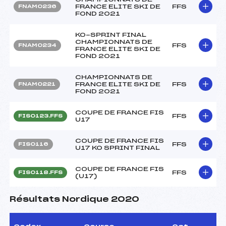
FRANCE ELITE SKI DE
FFS
FNAM0236
FOND 2021
KO-SPRINT FINAL
CHAMPIONNATS DE
FFS
FNAM0234
FRANCE ELITE SKI DE
FOND 2021
CHAMPIONNATS DE
FRANCE ELITE SKI DE
FFS
FNAM0221
FOND 2021
COUPE DE FRANCE FIS
FFS
FIS0123.FFS
U17
COUPE DE FRANCE FIS
FFS
FIS0116
U17 KO SPRINT FINAL
COUPE DE FRANCE FIS
FFS
FIS0118.FFS
(U17)
Résultats Nordique 2020