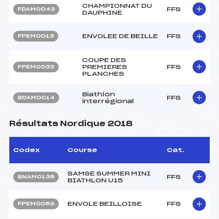
CHAMPIONNAT DU
FFS
FDAM0043
DAUPHINE
ENVOLEE DE BEILLE
FFS
FPEM0013
COUPE DES
PREMIERES
FFS
FPEM0033
PLANCHES
Biathlon
FFS
BDAM0014
interrégional
Résultats Nordique 2018
Codex
Course
Cat.
SAMSE SUMMER MINI
FFS
BNAM0135
BIATHLON U15
ENVOLE BEILLOISE
FFS
FPEM0053