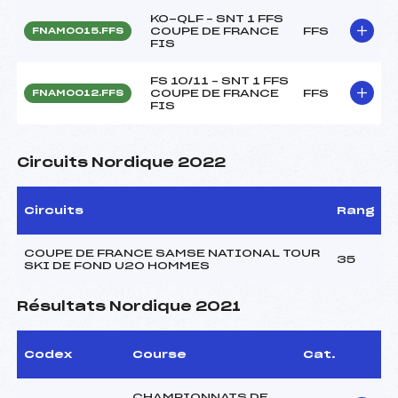
KO-QLF – SNT 1 FFS
COUPE DE FRANCE
FFS
FNAM0015.FFS
FIS
FS 10/11 – SNT 1 FFS
COUPE DE FRANCE
FFS
FNAM0012.FFS
FIS
Circuits Nordique 2022
Circuits
Rang
COUPE DE FRANCE SAMSE NATIONAL TOUR
35
SKI DE FOND U20 HOMMES
Résultats Nordique 2021
Codex
Course
Cat.
CHAMPIONNATS DE