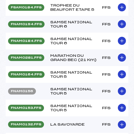
TROPHEE DU
FFS
FSAM0184.FFS
BEAUFORT ETAPE 5
SAMSE NATIONAL
FFS
FNAM0194.FFS
TOUR 6
SAMSE NATIONAL
FFS
FNAM0184.FFS
TOUR 6
MARATHON DU
FFS
FNAM0281.FFS
GRAND BEC (21 Km)
SAMSE NATIONAL
FFS
FNAM0164.FFS
TOUR 5
SAMSE NATIONAL
FFS
FNAM0156
TOUR 5
SAMSE NATIONAL
FFS
FNAM0153.FFS
TOUR 5
LA SAVOYARDE
FFS
FNAM0132.FFS