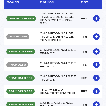
Codex
Course
Cat.
CHAMPIONNAT DE
FRANCE DE SKI DE
FFS
ONAM0034.FFS
FOND D'ETE U20-
SEN
CHAMPIONNAT DE
FRANCE DE SKI DE
FFS
ONAM0028
FOND D'ETE
CHAMPIONNATS DE
FFS
FNAM0123.FFS
FRANCE
CHAMPIONNATS DE
FFS
FNAM0116
FRANCE
CHAMPIONNATS DE
FFS
FNAM0113.FFS
FRANCE
TROPHEE DU
FFS
FSAM0213.FFS
BEAUFORT ETAPE 6
SAMSE NATIONAL
FFS
FNAM0095.FFS