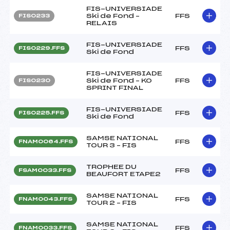
FIS-UNIVERSIADE
Ski de Fond –
FFS
FIS0233
RELAIS
FIS-UNIVERSIADE
FFS
FIS0229.FFS
Ski de Fond
FIS-UNIVERSIADE
Ski de Fond – KO
FFS
FIS0230
SPRINT FINAL
FIS-UNIVERSIADE
FFS
FIS0225.FFS
Ski de Fond
SAMSE NATIONAL
FFS
FNAM0064.FFS
TOUR 3 – FIS
TROPHEE DU
FFS
FSAM0033.FFS
BEAUFORT ETAPE2
SAMSE NATIONAL
FFS
FNAM0043.FFS
TOUR 2 – FIS
SAMSE NATIONAL
FFS
FNAM0033.FFS