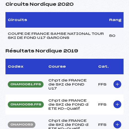
Circuits Nordique 2020
Circuits
Rang
COUPE DE FRANCE SAMSE NATIONAL TOUR
50
SKI DE FOND U17 GARCONS
Résultats Nordique 2019
Codex
Course
Cat.
Chpt de FRANCE
de SKI de FOND
FFS
ONAM0061.FFS
U17
Chpt de FRANCE
de SKI de FOND d
FFS
ONAM0056.FFS
ETE KO-Qualif
Chpt de FRANCE
de SKI de FOND d
FFS
ONAM0053
ETE KO-Qualif