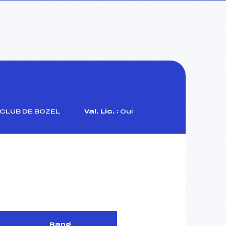
CLUB DE BOZEL
Val. Lic. :
Oui
Rang