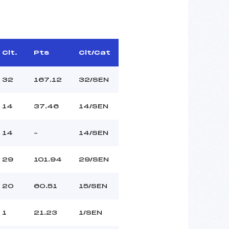
Clt.
Pts
Clt/Cat
32
167.12
32/SEN
14
37.46
14/SEN
14
–
14/SEN
29
101.94
29/SEN
20
60.51
15/SEN
1
21.23
1/SEN