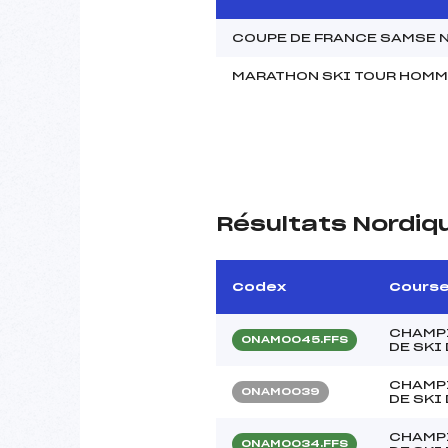
COUPE DE FRANCE SAMSE 
MARATHON SKI TOUR HOM
Résultats Nordiq
Codex
Cours
CHAMP
ONAM0045.FFS
DE SKI
CHAMP
ONAM0039
DE SKI
CHAMP
ONAM0034.FFS