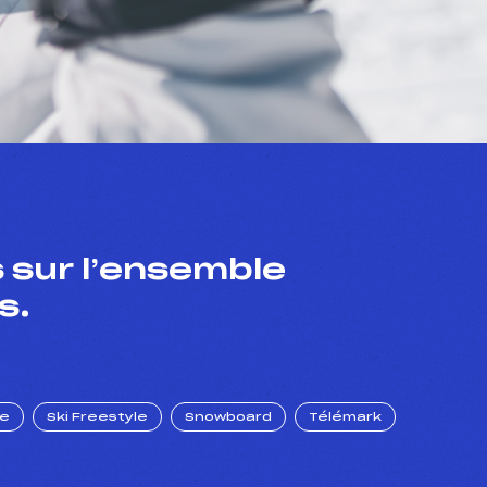
 sur l’ensemble
s.
ue
Ski Freestyle
Snowboard
Télémark