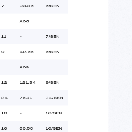
7
93.36
6/SEN
Abd
11
–
7/SEN
9
42.65
6/SEN
Abs
12
121.34
9/SEN
24
75.11
24/SEN
18
–
18/SEN
16
56.50
16/SEN