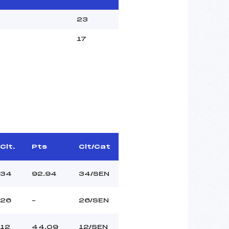
23
17
Clt.
Pts
Clt/Cat
34
92.94
34/SEN
26
–
26/SEN
12
44.09
12/SEN