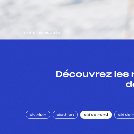
Fiche individuelle
Découvrez les 
d
Ski Alpin
Biathlon
Ski de Fond
Ski de 