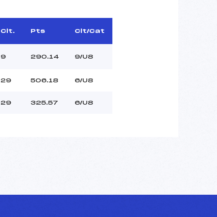
Clt.
Pts
Clt/Cat
9
290.14
9/U8
29
506.18
6/U8
29
325.57
6/U8