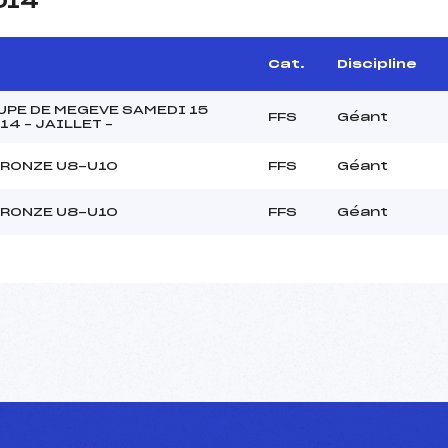
014
Cat.
Discipline
PE DE MEGEVE SAMEDI 15
FFS
Géant
14 – JAILLET –
BRONZE U8-U10
FFS
Géant
BRONZE U8-U10
FFS
Géant