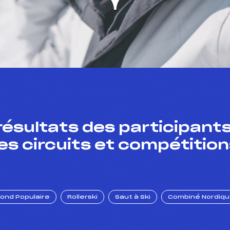
résultats des participants
es circuits et compétition
Fond Populaire
Rollerski
Saut à Ski
Combiné Nordiq