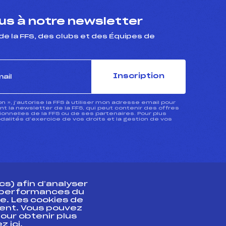
s à notre newsletter
de la FFS, des clubs et des Équipes de
Inscription
ion », j’autorise la FFS à utiliser mon adresse email pour
 la newsletter de la FFS, qui peut contenir des offres
nnelles de la FFS ou de ses partenaires. Pour plus
dalités d’exercice de vos droits et la gestion de vos
s) afin d’analyser
s performances du
e. Les cookies de
ent. Vous pouvez
athlète
our obtenir plus
uez
ici
.