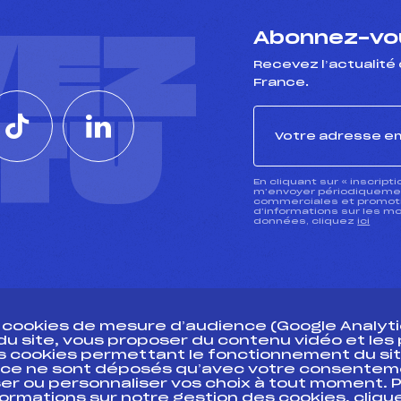
VEZ
Abonnez-vou
Recevez l’actualité 
France.
CTU
En cliquant sur « inscript
m’envoyer périodiquement
commerciales et promotio
d’informations sur les mo
données, cliquez
ici
s cookies de mesure d’audience (Google Analytic
 du site, vous proposer du contenu vidéo et le
des cookies permettant le fonctionnement du sit
essources
ce ne sont déposés qu’avec votre consentem
Pass’Neige
Pôle vie de l’
er ou personnaliser vos choix à tout moment. P
formations sur notre gestion des cookies, cliq