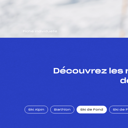
Fiche individuelle
Découvrez les 
d
Ski Alpin
Biathlon
Ski de Fond
Ski de 