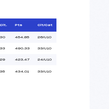
Clt.
Pts
Clt/Cat
30
454.85
26/U10
33
490.33
33/U10
29
423.47
24/U10
35
434.01
33/U10