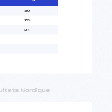
80
73
24
ultats Nordique