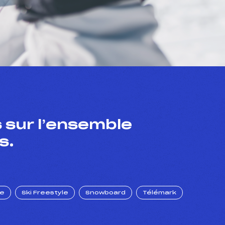
 sur l’ensemble
s.
ue
Ski Freestyle
Snowboard
Télémark