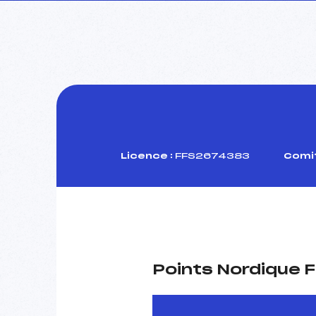
Licence :
FFS2674383
Comit
Points Nordique F