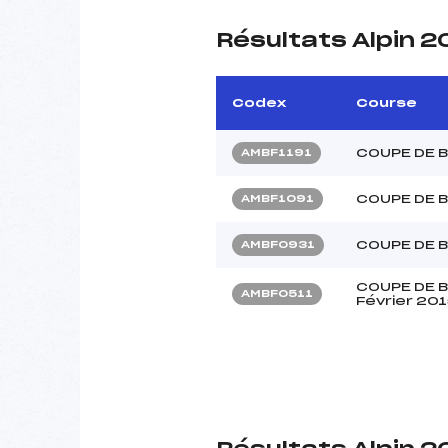
Résultats Alpin 2
Codex
Course
COUPE DE 
AMBF1191
COUPE DE 
AMBF1091
COUPE DE 
AMBF0931
COUPE DE B
AMBF0511
Février 20