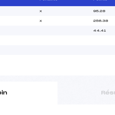
x
95.28
x
256.38
44.41
pin
Rés