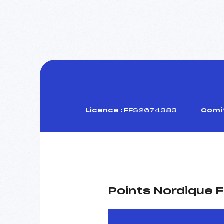
Licence :
FFS2674383
Comit
Points Nordique F