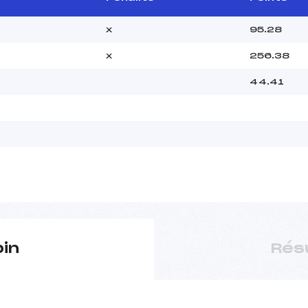
x
95.28
x
256.38
44.41
pin
Rés