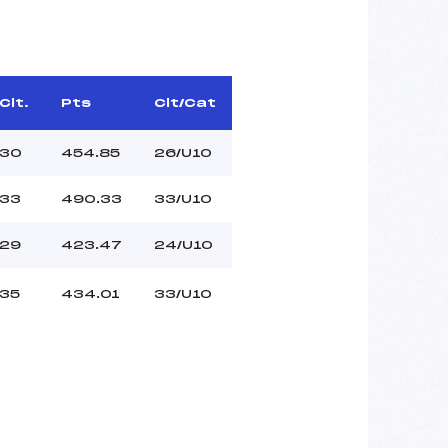
Clt.
Pts
Clt/Cat
30
454.85
26/U10
33
490.33
33/U10
29
423.47
24/U10
35
434.01
33/U10