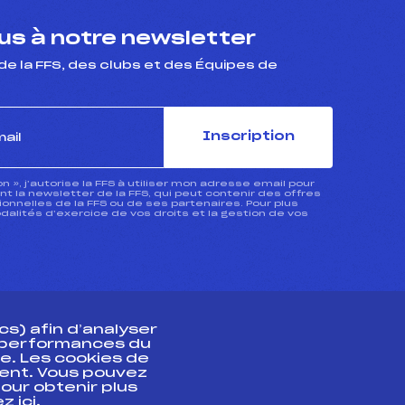
s à notre newsletter
de la FFS, des clubs et des Équipes de
Inscription
ion », j’autorise la FFS à utiliser mon adresse email pour
 la newsletter de la FFS, qui peut contenir des offres
nnelles de la FFS ou de ses partenaires. Pour plus
dalités d’exercice de vos droits et la gestion de vos
s) afin d’analyser
s performances du
e. Les cookies de
ent. Vous pouvez
athlète
our obtenir plus
uez
ici
.