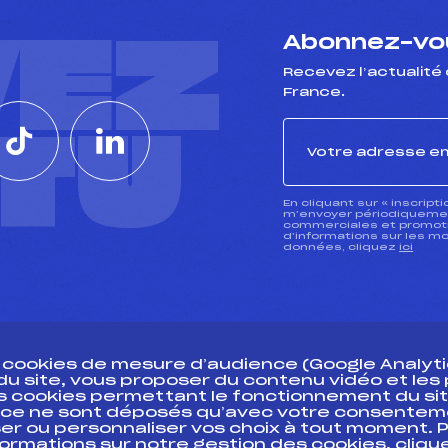
VEZ
Abonnez-vou
Recevez l’actualité 
France.
CTU
En cliquant sur « inscript
m’envoyer périodiquement
commerciales et promotio
d’informations sur les mo
données, cliquez
ici
s cookies de mesure d’audience (Google Analytic
 du site, vous proposer du contenu vidéo et le
des cookies permettant le fonctionnement du sit
essources
ce ne sont déposés qu’avec votre consentem
Pass’Neige
Pôle vie de l’
er ou personnaliser vos choix à tout moment. P
formations sur notre gestion des cookies, cliq