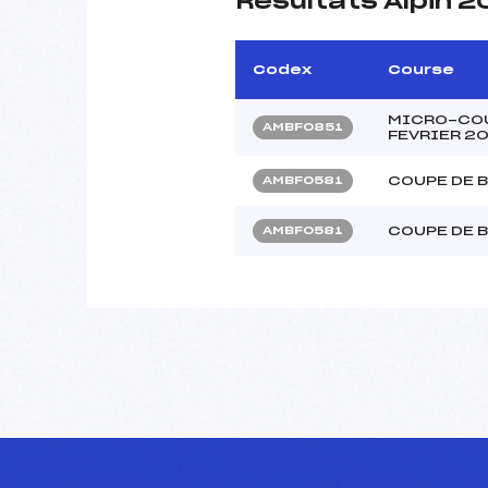
Résultats Alpin 2
Codex
Course
MICRO-COU
AMBF0851
FEVRIER 20
COUPE DE 
AMBF0581
COUPE DE 
AMBFO581