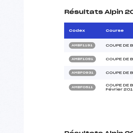
Résultats Alpin 2
Codex
Course
COUPE DE 
AMBF1191
COUPE DE 
AMBF1091
COUPE DE 
AMBF0931
COUPE DE B
AMBF0511
Février 20