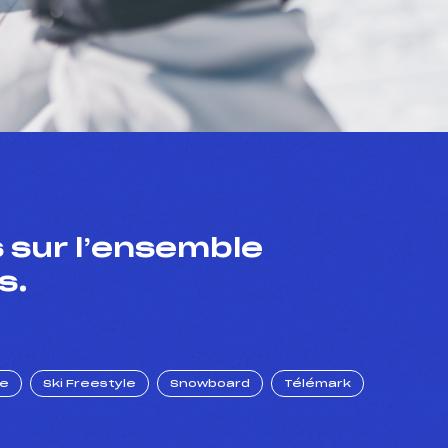
 sur l’ensemble
s.
ue
Ski Freestyle
Snowboard
Télémark