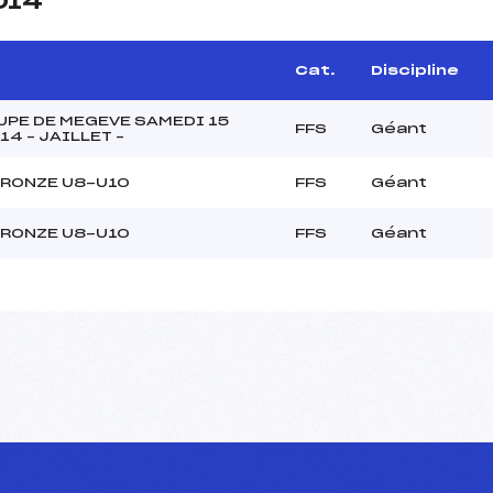
014
Cat.
Discipline
PE DE MEGEVE SAMEDI 15
FFS
Géant
14 – JAILLET –
BRONZE U8-U10
FFS
Géant
BRONZE U8-U10
FFS
Géant