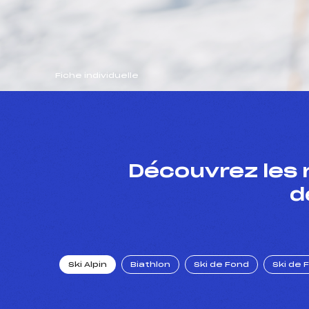
Fiche individuelle
Découvrez les 
d
Ski Alpin
Biathlon
Ski de Fond
Ski de 