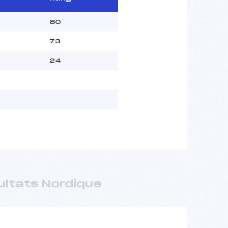
80
73
24
ultats Nordique