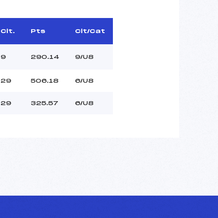
Clt.
Pts
Clt/Cat
9
290.14
9/U8
29
506.18
6/U8
29
325.57
6/U8