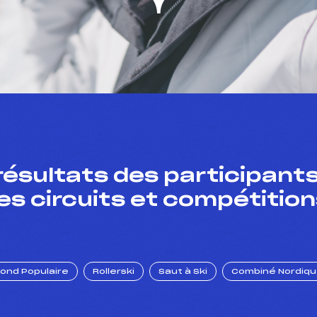
résultats des participants
es circuits et compétition
Fond Populaire
Rollerski
Saut à Ski
Combiné Nordiq