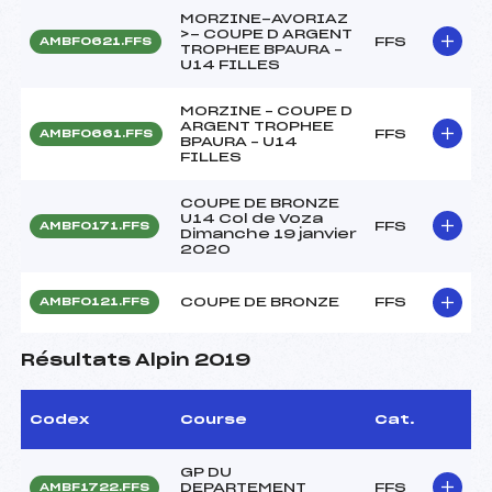
MORZINE-AVORIAZ
>- COUPE D ARGENT
FFS
AMBF0621.FFS
TROPHEE BPAURA –
U14 FILLES
MORZINE – COUPE D
ARGENT TROPHEE
FFS
AMBF0661.FFS
BPAURA – U14
FILLES
COUPE DE BRONZE
U14 Col de Voza
FFS
AMBF0171.FFS
Dimanche 19 janvier
2020
COUPE DE BRONZE
FFS
AMBF0121.FFS
Résultats Alpin 2019
Codex
Course
Cat.
GP DU
DEPARTEMENT
FFS
AMBF1722.FFS