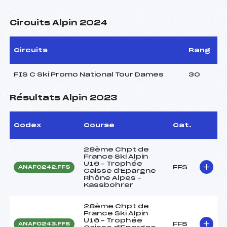
Circuits Alpin 2024
Circuits
Rang
FIS C Ski Promo National Tour Dames
30
Résultats Alpin 2023
Codex
Course
Cat.
28ème Chpt de
France Ski Alpin
U16 – Trophée
FFS
ANAF0242.FFS
Caisse d'Epargne
Rhône Alpes –
Kassbohrer
28ème Chpt de
France Ski Alpin
U16 – Trophée
FFS
ANAF0243.FFS