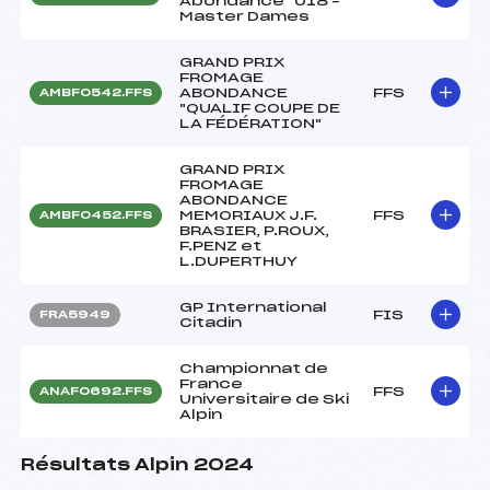
Abondance" U18 –
Master Dames
GRAND PRIX
FROMAGE
ABONDANCE
FFS
AMBF0542.FFS
"QUALIF COUPE DE
LA FÉDÉRATION"
GRAND PRIX
FROMAGE
ABONDANCE
MEMORIAUX J.F.
FFS
AMBF0452.FFS
BRASIER, P.ROUX,
F.PENZ et
L.DUPERTHUY
GP International
FIS
FRA5949
Citadin
Championnat de
France
FFS
ANAF0692.FFS
Universitaire de Ski
Alpin
Résultats Alpin 2024