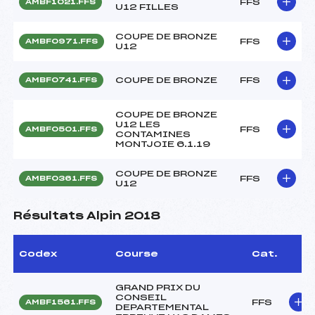
FFS
AMBF1021.FFS
U12 FILLES
COUPE DE BRONZE
FFS
AMBF0971.FFS
U12
COUPE DE BRONZE
FFS
AMBF0741.FFS
COUPE DE BRONZE
U12 LES
FFS
AMBF0501.FFS
CONTAMINES
MONTJOIE 6.1.19
COUPE DE BRONZE
FFS
AMBF0361.FFS
U12
Résultats Alpin 2018
Codex
Course
Cat.
GRAND PRIX DU
CONSEIL
FFS
AMBF1561.FFS
DEPARTEMENTAL