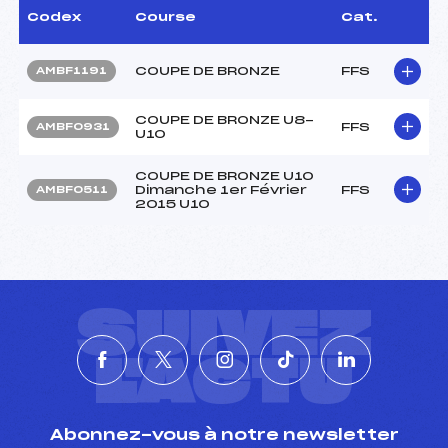
Codex
Course
Cat.
COUPE DE BRONZE
FFS
AMBF1191
COUPE DE BRONZE U8-
FFS
AMBF0931
U10
COUPE DE BRONZE U10
Dimanche 1er Février
FFS
AMBF0511
2015 U10
SUIVEZ
L'ACTU
Abonnez-vous à notre newsletter