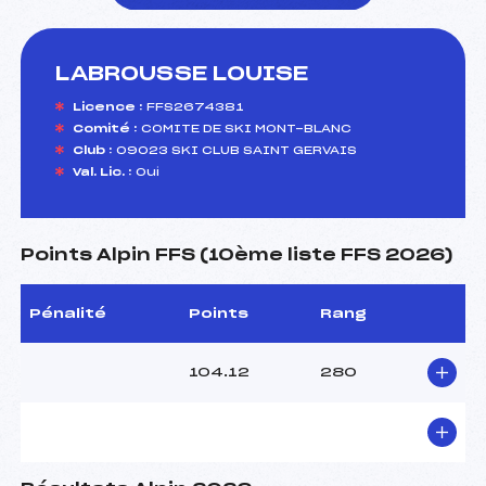
LABROUSSE LOUISE
foi(s) le ski
Licence :
FFS2674381
Comité :
COMITE DE SKI MONT-BLANC
Club :
09023 SKI CLUB SAINT GERVAIS
Val. Lic. :
Oui
Points Alpin FFS (10ème liste FFS 2026)
Pénalité
Points
Rang
104.12
280