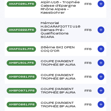
Alpin U16 – Trophée
FFS
ANAF0261.FFS
Caisse d'Epargne
Rhône Alpes –
Kassbohrer
Mémorial
H.SCARAFIOTTI U16
Dames Pré-
FFS
ANAF0222.FFS
Qualifications
SCARA
26ème SKI OPEN
FFS
ANAF0191.FFS
COQ D'OR
COUPE D'ARGENT
FFS
AMBF1501.FFS
TROPHÉE BP AURA
COUPE D'ARGENT
FFS
AMBF0981.FFS
TROPHÉE BP AURA
COUPE D'ARGENT
FFS
AMBF0971.FFS
TROPHÉE BP AURA
COUPE D'ARGENT
FFS
AMBF0861.FFS
TROPHÉE BP AURA