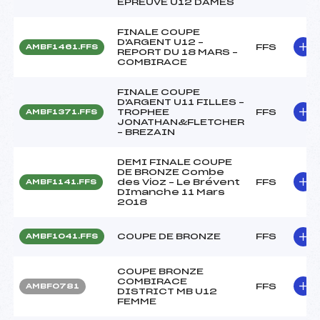
EPREUVE U12 DAMES
FINALE COUPE
D'ARGENT U12 –
FFS
AMBF1461.FFS
REPORT DU 18 MARS –
COMBIRACE
FINALE COUPE
D'ARGENT U11 FILLES –
TROPHEE
FFS
AMBF1371.FFS
JONATHAN&FLETCHER
– BREZAIN
DEMI FINALE COUPE
DE BRONZE Combe
des Vioz – Le Brévent
FFS
AMBF1141.FFS
DImanche 11 Mars
2018
COUPE DE BRONZE
FFS
AMBF1041.FFS
COUPE BRONZE
COMBIRACE
FFS
AMBF0781
DISTRICT MB U12
FEMME