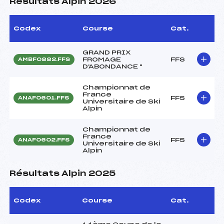
Résultats Alpin 2026
Codex
Course
Cat.
GRAND PRIX
FROMAGE
FFS
AMBF0882.FFS
D'ABONDANCE "
Championnat de
France
FFS
ANAF0601.FFS
Universitaire de Ski
Alpin
Championnat de
France
FFS
ANAF0602.FFS
Universitaire de Ski
Alpin
Résultats Alpin 2025
Codex
Course
Cat.