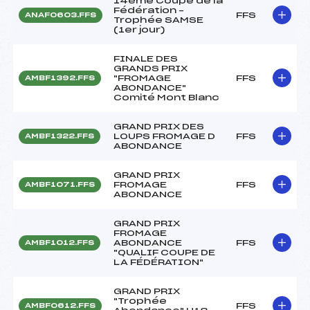
14ème Coupe de la
Fédération –
FFS
ANAF0603.FFS
Trophée SAMSE
(1er jour)
FINALE DES
GRANDS PRIX
"FROMAGE
FFS
AMBF1392.FFS
ABONDANCE"
Comité Mont Blanc
GRAND PRIX DES
LOUPS FROMAGE D
FFS
AMBF1322.FFS
ABONDANCE
GRAND PRIX
FROMAGE
FFS
AMBF1071.FFS
ABONDANCE
GRAND PRIX
FROMAGE
ABONDANCE
FFS
AMBF1012.FFS
"QUALIF COUPE DE
LA FÉDÉRATION"
GRAND PRIX
"Trophée
FFS
AMBF0612.FFS