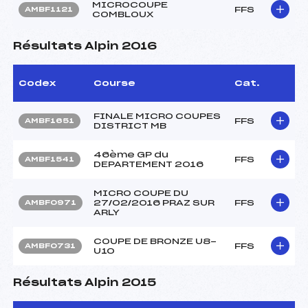
MICROCOUPE
FFS
AMBF1121
COMBLOUX
Résultats Alpin 2016
Codex
Course
Cat.
FINALE MICRO COUPES
FFS
AMBF1651
DISTRICT MB
46ème GP du
FFS
AMBF1541
DEPARTEMENT 2016
MICRO COUPE DU
27/02/2016 PRAZ SUR
FFS
AMBF0971
ARLY
COUPE DE BRONZE U8-
FFS
AMBF0731
U10
Résultats Alpin 2015