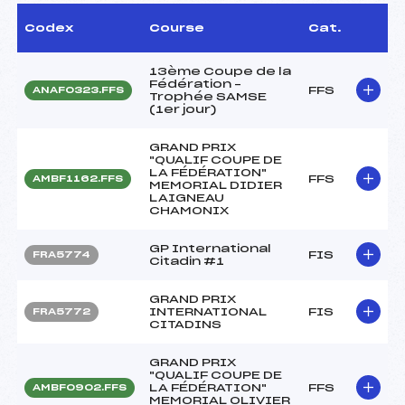
Codex
Course
Cat.
13ème Coupe de la
Fédération –
FFS
ANAF0323.FFS
Trophée SAMSE
(1er jour)
GRAND PRIX
"QUALIF COUPE DE
LA FÉDÉRATION"
FFS
AMBF1162.FFS
MEMORIAL DIDIER
LAIGNEAU
CHAMONIX
GP International
FIS
FRA5774
Citadin #1
GRAND PRIX
INTERNATIONAL
FIS
FRA5772
CITADINS
GRAND PRIX
"QUALIF COUPE DE
LA FÉDÉRATION"
FFS
AMBF0902.FFS
MEMORIAL OLIVIER