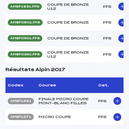
COUPE DE BRONZE
FFS
AMBF1831.FFS
U12
COUPE DE BRONZE
FFS
AMBF0601.FFS
COUPE DE BRONZE
FFS
AMBF0501.FFS
COUPE DE BRONZE
FFS
AMBF0391.FFS
U12
Résultats Alpin 2017
Codex
Course
Cat.
FINALE MICRO COUPE
FFS
AMBF1691
MONT-BLANC FILLES
MICRO COUPE
FFS
AMBF1271