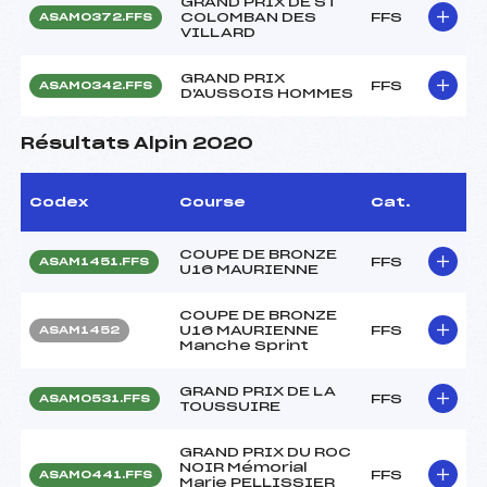
GRAND PRIX DE ST
COLOMBAN DES
FFS
ASAM0372.FFS
VILLARD
GRAND PRIX
FFS
ASAM0342.FFS
D'AUSSOIS HOMMES
Résultats Alpin 2020
Codex
Course
Cat.
COUPE DE BRONZE
FFS
ASAM1451.FFS
U16 MAURIENNE
COUPE DE BRONZE
U16 MAURIENNE
FFS
ASAM1452
Manche Sprint
GRAND PRIX DE LA
FFS
ASAM0531.FFS
TOUSSUIRE
GRAND PRIX DU ROC
NOIR Mémorial
FFS
ASAM0441.FFS
Marie PELLISSIER