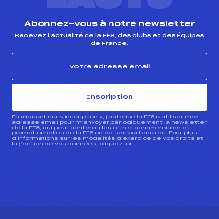
Abonnez-vous à notre newsletter
Recevez l’actualité de la FFS, des clubs et des Équipes
de France.
Inscription
En cliquant sur « inscription », j’autorise la FFS à utiliser mon
adresse email pour m’envoyer périodiquement la newsletter
de la FFS, qui peut contenir des offres commerciales et
promotionnelles de la FFS ou de ses partenaires. Pour plus
d’informations sur les modalités d’exercice de vos droits et
la gestion de vos données, cliquez
ici
CONTACT