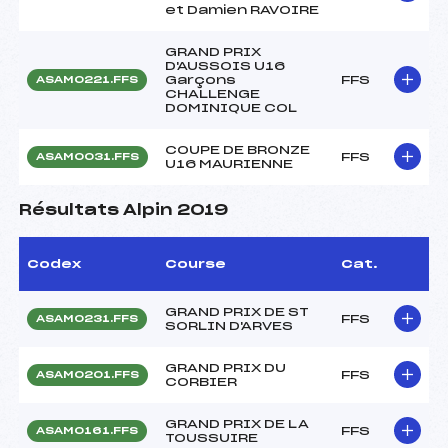
et Damien RAVOIRE
GRAND PRIX
D'AUSSOIS U16
Garçons
FFS
ASAM0221.FFS
CHALLENGE
DOMINIQUE COL
COUPE DE BRONZE
FFS
ASAM0031.FFS
U16 MAURIENNE
Résultats Alpin 2019
Codex
Course
Cat.
GRAND PRIX DE ST
FFS
ASAM0231.FFS
SORLIN D'ARVES
GRAND PRIX DU
FFS
ASAM0201.FFS
CORBIER
GRAND PRIX DE LA
FFS
ASAM0161.FFS
TOUSSUIRE