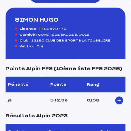
SIMON HUGO
foi(s) le ski
Licence :
FFS2673778
Comité :
COMITE DE SKI DE SAVOIE
Club :
13190 CLUB DES SPORTS LA TOUSSUIRE
Val. Lic. :
Oui
Points Alpin FFS (10ème liste FFS 2026)
Pénalité
Points
Rang
@
542.39
6108
Résultats Alpin 2023