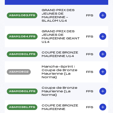
GRAND PRIX DES
JEUNES DE
FFS
ASAM1063.FFS
MAURIENNE –
SLALOM U14
GRAND PRIX DES
JEUNES DE
FFS
ASAM1064.FFS
MAURIENNE GEANT
U14
COUPE DE BRONZE
FFS
ASAM0901.FFS
MAURIENNE U14
Manche-Sprint :
Coupe de Bronze
FFS
ASAM0602
Maurienne (La
Norma)
Coupe de Bronze
Maurienne (La
FFS
ASAM0601.FFS
Norma)
COUPE DE BRONZE
FFS
ASAM0361.FFS
MAURIENNE