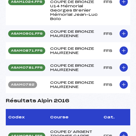
COUPE DE BRONZE
FFS
ASAM1024.FFS
U14 Mémorial
Georges Brenier
Mémorial Jean-Luc
Bolo
COUPE DE BRONZE
FFS
ASAM0901.FFS
MAURIENNE
COUPE DE BRONZE
FFS
ASAM0871.FFS
MAURIENNE
COUPE DE BRONZE
FFS
ASAM0781.FFS
MAURIENNE
COUPE DE BRONZE
FFS
ASAM0782
MAURIENNE
Résultats Alpin 2016
Codex
Course
Cat.
COUPE D' ARGENT
TROPHEE CARRE
FFS
ASAM0691.FFS