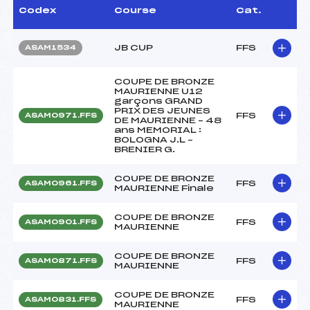
Codex
Course
Cat.
JB CUP
FFS
ASAM1534
COUPE DE BRONZE
MAURIENNE U12
garçons GRAND
PRIX DES JEUNES
FFS
ASAM0971.FFS
DE MAURIENNE – 48
ans MEMORIAL :
BOLOGNA J.L –
BRENIER G.
COUPE DE BRONZE
FFS
ASAM0961.FFS
MAURIENNE Finale
COUPE DE BRONZE
FFS
ASAM0901.FFS
MAURIENNE
COUPE DE BRONZE
FFS
ASAM0871.FFS
MAURIENNE
COUPE DE BRONZE
FFS
ASAM0831.FFS
MAURIENNE