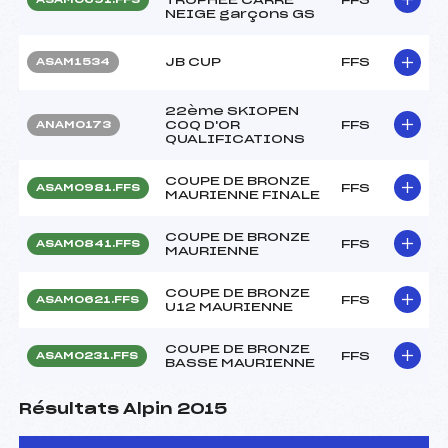
NEIGE garçons GS
JB CUP
FFS
ASAM1534
22ème SKIOPEN
COQ D'OR
FFS
ANAM0173
QUALIFICATIONS
COUPE DE BRONZE
FFS
ASAM0981.FFS
MAURIENNE FINALE
COUPE DE BRONZE
FFS
ASAM0841.FFS
MAURIENNE
COUPE DE BRONZE
FFS
ASAM0621.FFS
U12 MAURIENNE
COUPE DE BRONZE
FFS
ASAM0231.FFS
BASSE MAURIENNE
Résultats Alpin 2015