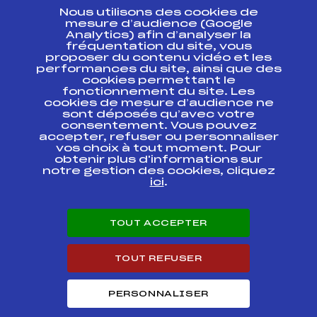
Nous utilisons des cookies de
ESPACE PRESSE
mesure d’audience (Google
Analytics) afin d’analyser la
fréquentation du site, vous
Ressources
proposer du contenu vidéo et les
performances du site, ainsi que des
Pass’Neige
cookies permettant le
Projet sportif fédéral
fonctionnement du site. Les
cookies de mesure d’audience ne
Projet de performance fédéral
sont déposés qu’avec votre
Antidopage
consentement. Vous pouvez
Pôle Développement, Formation, Suivi
accepter, refuser ou personnaliser
Scientifique
vos choix à tout moment. Pour
Listes ministérielles
obtenir plus d'informations sur
notre gestion des cookies, cliquez
Pôle vie de l’athlète
ici
.
Enseignement professionnel
Informatique et chronométrage
Circuits
TOUT ACCEPTER
Carrières
Développement des habiletés mentales
TOUT REFUSER
PERSONNALISER
© 2026 Fédération Française de Ski
Mentions légales
Politique de