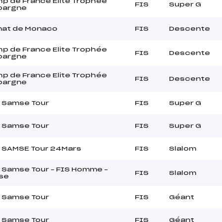
p de France Elite Trophée
FIS
Super G
Epargne
at de Monaco
FIS
Descente
p de France Elite Trophée
FIS
Descente
Epargne
p de France Elite Trophée
FIS
Descente
Epargne
o Samse Tour
FIS
Super G
o Samse Tour
FIS
Super G
o SAMSE Tour 24Mars
FIS
Slalom
 Samse Tour – FIS Homme –
FIS
Slalom
se
o Samse Tour
FIS
Géant
o Samse Tour
FIS
Géant