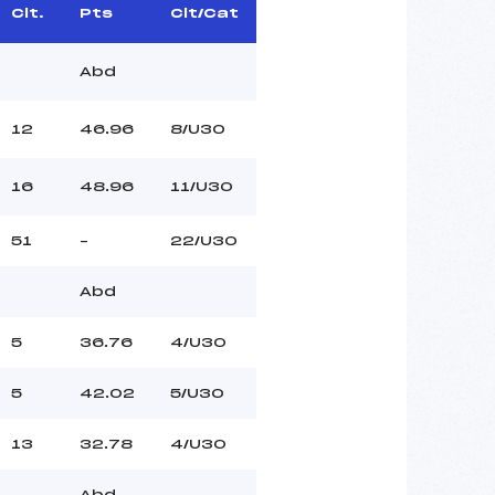
Clt.
Pts
Clt/Cat
Abd
12
46.96
8/U30
16
48.96
11/U30
51
–
22/U30
Abd
5
36.76
4/U30
5
42.02
5/U30
13
32.78
4/U30
Abd