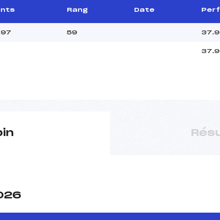
ints
Rang
Date
Perf
.97
59
37.
37.
pin
Résu
2026