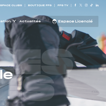
SPACE CLUBS
BOUTIQUE FFS
FFS TV
ration
Actualités
Espace Licencié
RES
le
ES