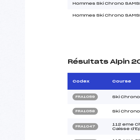
Hommes Ski Chrono SAMSE
Hommes Ski Chrono SAMSE
Résultats Alpin 
Codex
Course
Ski Chron
FRA1059
Ski Chron
FRA1058
112 eme Ch
FRA1047
Caisse d'