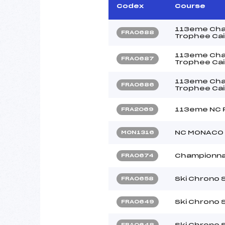
Codex
Course
113eme Cham
FRA0688
Trophee Cai
113eme Cham
FRA0687
Trophee Cai
113eme Cham
FRA0686
Trophee Cai
113eme NC F
FRA2069
NC MONACO
MON1316
Championna
FRA0674
Ski Chrono 
FRA0658
Ski Chrono 
FRA0649
Ski Chrono 
FRA0648