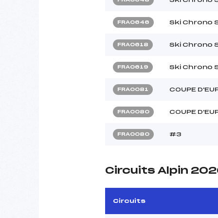
Ski Chrono 
FRA0646
Ski Chrono 
FRA0618
Ski Chrono 
FRA0619
COUPE D'EU
FRA0081
COUPE D'EU
FRA0080
#3
FRA0080
Circuits Alpin 20
Circuits