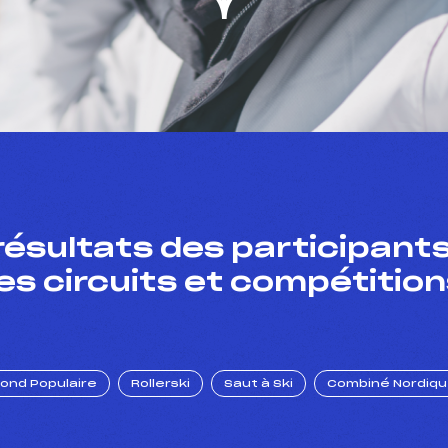
résultats des participants
es circuits et compétition
Fond Populaire
Rollerski
Saut à Ski
Combiné Nordiq