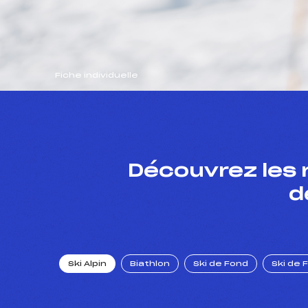
Fiche individuelle
Découvrez les 
d
Ski Alpin
Biathlon
Ski de Fond
Ski de 