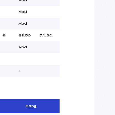
Abd
Abd
9
29.50
7/U30
Abd
–
Rang