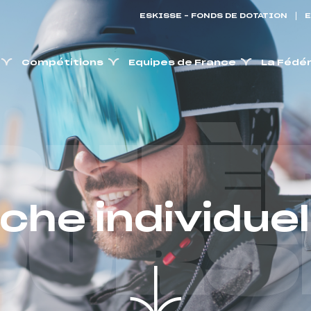
ESKISSE – FONDS DE DOTATION
E
Compétitions
Equipes de France
La Fédé
RNIÈ
iche individuel
OURS