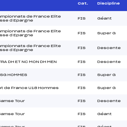
Cat.
Discipline
pionnats de France Elite
FIS
Géant
sse d Epargne
pionnats de France Elite
FIS
Super G
sse d Epargne
pionnats de France Elite
FIS
Descente
sse d Epargne
RA DH ET NC MON DH MEN
FIS
Descente
 SG HOMMES
FIS
Super G
t de France U18 Hommes
FIS
Super G
Samse Tour
FIS
Descente
Samse Tour
FIS
Géant
Samse Tour
FIS
Géant