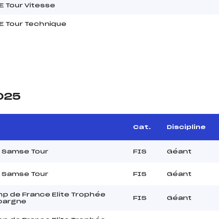
 Tour Vitesse
 Tour Technique
2025
Cat.
Discipline
o Samse Tour
FIS
Géant
o Samse Tour
FIS
Géant
p de France Elite Trophée
FIS
Géant
Epargne