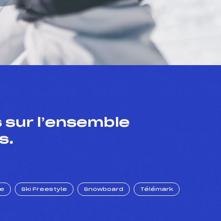
 sur l’ensemble
s.
ue
Ski Freestyle
Snowboard
Télémark