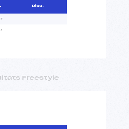
.
Disc.
97
97
ltats Freestyle