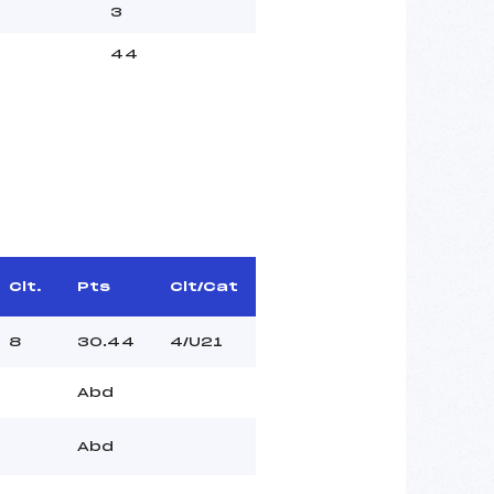
3
44
Clt.
Pts
Clt/Cat
8
30.44
4/U21
Abd
Abd