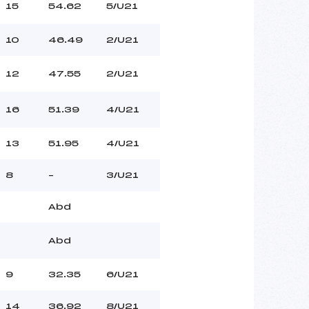
15
54.62
5/U21
10
46.49
2/U21
12
47.55
2/U21
16
51.39
4/U21
13
51.95
4/U21
8
–
3/U21
Abd
Abd
9
32.35
6/U21
14
36.92
8/U21