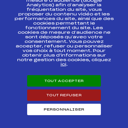
mesure d’audience (Google
Analytics) afin d’analyser la
fréquentation du site, vous
MICRO COUPE "LES
FFS
proposer du contenu vidéo et les
ADAM0502
CRISTAUX" 2004
performances du site, ainsi que des
cookies permettant le
fonctionnement du site. Les
COUPE D'ARGENT
FFS
ACAM0081.FFS
U12-U14 GARCONS
cookies de mesure d’audience ne
sont déposés qu’avec votre
consentement. Vous pouvez
COUPE D'ARGENT
FFS
accepter, refuser ou personnaliser
ACAM0062.FFS
U12-Garcons
vos choix à tout moment. Pour
obtenir plus d'informations sur
notre gestion des cookies, cliquez
COUPE D'ARGENT
FFS
ACAM0021.FFS
HOMMES U12-U14
ici
.
Résultats Alpin 2014
TOUT ACCEPTER
Codex
Course
Cat.
TOUT REFUSER
Les Cristaux de
PERSONNALISER
l'Oisans – Catégorie
FFS
ADAM0581
U10 (2005 & 2004)
BRONZE U10-COUPE