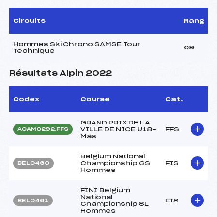
Circuits
Rang
Hommes Ski Chrono SAMSE Tour
69
Technique
Résultats Alpin 2022
Codex
Course
Cat.
GRAND PRIX DE LA
VILLE DE NICE U18-
FFS
ACAM0292.FFS
Mas
Belgium National
Championship GS
FIS
BEL0460
Hommes
FINI Belgium
National
FIS
BEL0461
Championship SL
Hommes