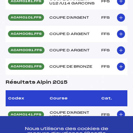
FFS
ACAM0161.FFS
U12 /U14 GARCONS
COUPE D'ARGENT
FFS
ACAM0101.FFS
COUPE D ARGENT
FFS
ACAM0051.FFS
COUPE D ARGENT
FFS
ACAM0091.FFS
COUPE DE BRONZE
FFS
ACAM0021.FFS
Résultats Alpin 2015
Codex
Course
Cat.
COUPE D'ARGENT
FFS
ACAM0141.FFS
HOMMES
Nous utilisons des cookies de
COUPE D'ARGENT
FFS
ACAM0121.FFS