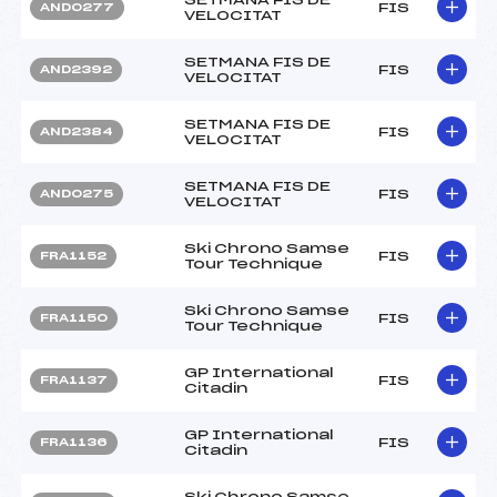
FIS
AND0277
VELOCITAT
SETMANA FIS DE
FIS
AND2392
VELOCITAT
SETMANA FIS DE
FIS
AND2384
VELOCITAT
SETMANA FIS DE
FIS
AND0275
VELOCITAT
Ski Chrono Samse
FIS
FRA1152
Tour Technique
Ski Chrono Samse
FIS
FRA1150
Tour Technique
GP International
FIS
FRA1137
Citadin
GP International
FIS
FRA1136
Citadin
Ski Chrono Samse