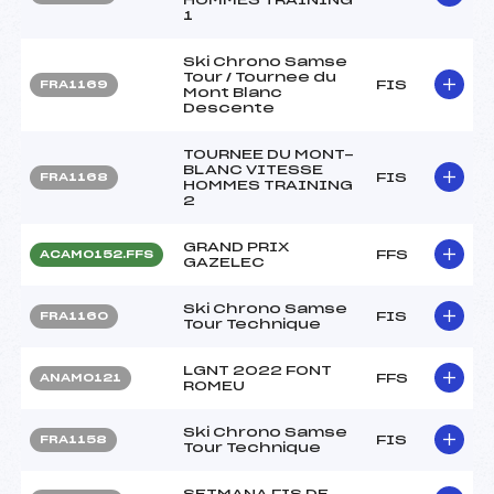
1
Ski Chrono Samse
Tour / Tournee du
FIS
FRA1169
Mont Blanc
Descente
TOURNEE DU MONT-
BLANC VITESSE
FIS
FRA1168
HOMMES TRAINING
2
GRAND PRIX
FFS
ACAM0152.FFS
GAZELEC
Ski Chrono Samse
FIS
FRA1160
Tour Technique
LGNT 2022 FONT
FFS
ANAM0121
ROMEU
Ski Chrono Samse
FIS
FRA1158
Tour Technique
SETMANA FIS DE