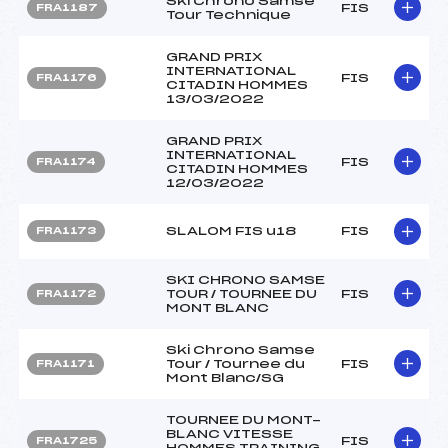
Ski Chrono Samse
FIS
FRA1187
Tour Technique
GRAND PRIX
INTERNATIONAL
FIS
FRA1176
CITADIN HOMMES
13/03/2022
GRAND PRIX
INTERNATIONAL
FIS
FRA1174
CITADIN HOMMES
12/03/2022
SLALOM FIS u18
FIS
FRA1173
SKI CHRONO SAMSE
TOUR / TOURNEE DU
FIS
FRA1172
MONT BLANC
Ski Chrono Samse
Tour / Tournee du
FIS
FRA1171
Mont Blanc/SG
TOURNEE DU MONT-
BLANC VITESSE
FIS
FRA1725
HOMMES TRAINING