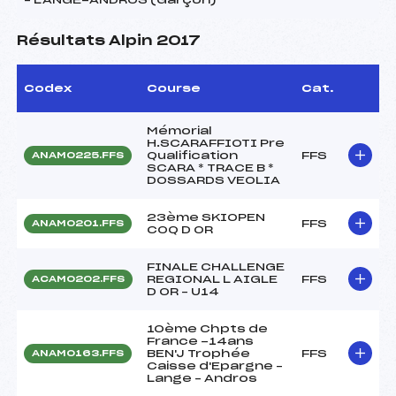
Résultats Alpin 2017
Codex
Course
Cat.
Mémorial
H.SCARAFFIOTI Pre
Qualification
FFS
ANAM0225.FFS
SCARA * TRACE B *
DOSSARDS VEOLIA
23ème SKIOPEN
FFS
ANAM0201.FFS
COQ D OR
FINALE CHALLENGE
REGIONAL L AIGLE
FFS
ACAM0202.FFS
D OR – U14
10ème Chpts de
France -14ans
BEN'J Trophée
FFS
ANAM0163.FFS
Caisse d'Epargne –
Lange – Andros