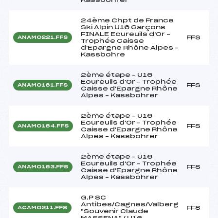
24ème Chpt de France
Ski Alpin U16 Garçons
FINALE Ecureuils d'Or –
FFS
ANAM0221.FFS
Trophée Caisse
d'Epargne Rhône Alpes –
Kassbohre
2ème étape – U16
Ecureuils d'Or – Trophée
FFS
ANAM0161.FFS
Caisse d'Epargne Rhône
Alpes – Kassbohrer
2ème étape – U16
Ecureuils d'Or – Trophée
FFS
ANAM0164.FFS
Caisse d'Epargne Rhône
Alpes – Kassbohrer
2ème étape – U16
Ecureuils d'Or – Trophée
FFS
ANAM0163.FFS
Caisse d'Epargne Rhône
Alpes – Kassbohrer
G.P SC
Antibes/Cagnes/Valberg
FFS
ACAM0211.FFS
"Souvenir Claude
MASSENA" / U16