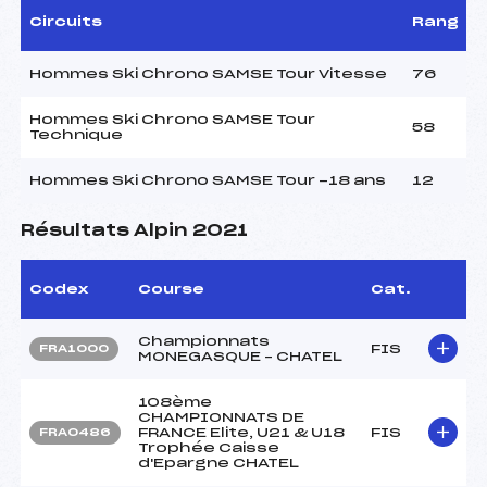
Circuits
Rang
Hommes Ski Chrono SAMSE Tour Vitesse
76
Hommes Ski Chrono SAMSE Tour
58
Technique
Hommes Ski Chrono SAMSE Tour -18 ans
12
Résultats Alpin 2021
Codex
Course
Cat.
Championnats
FIS
FRA1000
MONEGASQUE – CHATEL
108ème
CHAMPIONNATS DE
FRANCE Elite, U21 & U18
FIS
FRA0486
Trophée Caisse
d'Epargne CHATEL