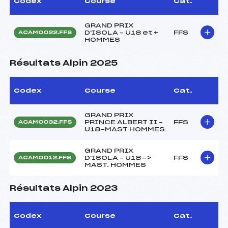
Codex
Course
Cat.
GRAND PRIX
D'ISOLA – U18 et +
FFS
ACAM0022.FFS
HOMMES
Résultats Alpin 2025
Codex
Course
Cat.
GRAND PRIX
PRINCE ALBERT II –
FFS
ACAM0032.FFS
U18-MAST HOMMES
GRAND PRIX
D'ISOLA – U18 ->
FFS
ACAM0012.FFS
MAST. HOMMES
Résultats Alpin 2023
Codex
Course
Cat.