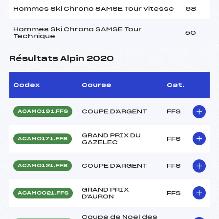
Hommes Ski Chrono SAMSE Tour Vitesse
68
Hommes Ski Chrono SAMSE Tour
50
Technique
Résultats Alpin 2020
Codex
Course
Cat.
COUPE D'ARGENT
FFS
ACAM0191.FFS
GRAND PRIX DU
FFS
ACAM0171.FFS
GAZELEC
COUPE D'ARGENT
FFS
ACAM0121.FFS
GRAND PRIX
FFS
ACAM0021.FFS
D'AURON
Coupe de Noel des