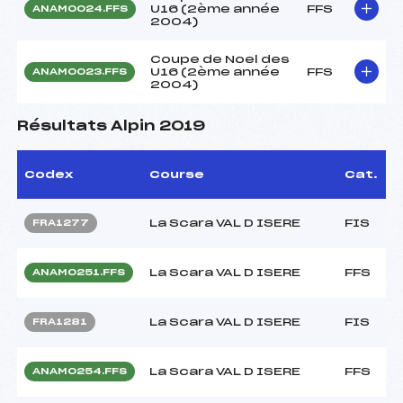
U16 (2ème année
FFS
ANAM0024.FFS
2004)
Coupe de Noel des
U16 (2ème année
FFS
ANAM0023.FFS
2004)
Résultats Alpin 2019
Codex
Course
Cat.
La Scara VAL D ISERE
FIS
FRA1277
La Scara VAL D ISERE
FFS
ANAM0251.FFS
La Scara VAL D ISERE
FIS
FRA1281
La Scara VAL D ISERE
FFS
ANAM0254.FFS