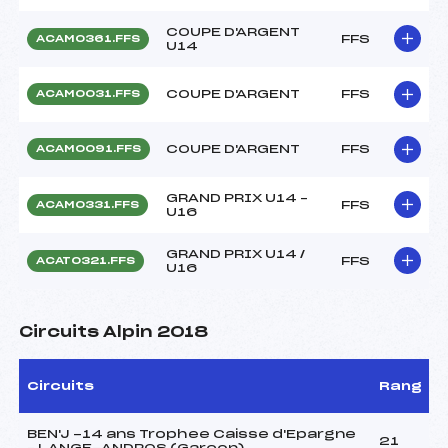
COUPE D'ARGENT
FFS
ACAM0361.FFS
U14
COUPE D'ARGENT
FFS
ACAM0031.FFS
COUPE D'ARGENT
FFS
ACAM0091.FFS
GRAND PRIX U14 –
FFS
ACAM0331.FFS
U16
GRAND PRIX U14 /
FFS
ACAT0321.FFS
U16
Circuits Alpin 2018
Circuits
Rang
BEN'J -14 ans Trophee Caisse d'Epargne
21
– LANGE-ANDROS (Garçon)