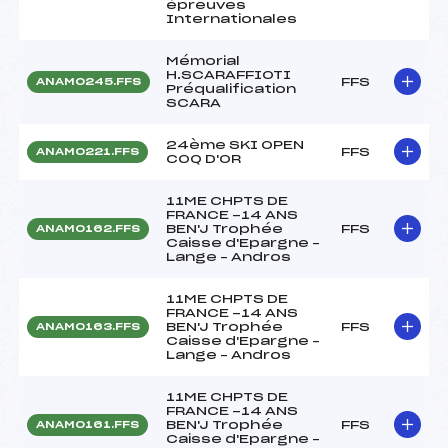
épreuves
Internationales
Mémorial
H.SCARAFFIOTI
FFS
ANAM0245.FFS
Préqualification
SCARA
24ème SKI OPEN
FFS
ANAM0221.FFS
COQ D'OR
11ME CHPTS DE
FRANCE -14 ANS
BEN'J Trophée
FFS
ANAM0162.FFS
Caisse d'Epargne –
Lange – Andros
11ME CHPTS DE
FRANCE -14 ANS
BEN'J Trophée
FFS
ANAM0163.FFS
Caisse d'Epargne –
Lange – Andros
11ME CHPTS DE
FRANCE -14 ANS
BEN'J Trophée
FFS
ANAM0161.FFS
Caisse d'Epargne –