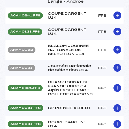
Lange – Andros
COUPE D'ARGENT
FFS
ACAM0241.FFS
U14
COUPE D'ARGENT
FFS
ACAM0131.FFS
U14
SLALOM JOURNEE
NATIONALE DE
FFS
ANAM0082
SELECTION U14
Journée Nationale
FFS
ANAM0081
de sélection U14
CHAMPIONNAT DE
FRANCE UNSS Ski
FFS
ANAM0321.FFS
Alpin EXCELLENCE
COLLEGE GARCONS
GP PRINCE ALBERT
FFS
ACAM0061.FFS
COUPE D'ARGENT
FFS
ACAM0081.FFS
U14