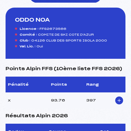
ODDO NOA
foi(s) le ski
Licence :
FFS2673566
Comité :
COMITE DE SKI COTE D'AZUR
Club :
04126 CLUB DES SPORTS ISOLA 2000
Val. Lic. :
Oui
Points Alpin FFS (10ème liste FFS 2026)
Pénalité
Points
Rang
x
93.76
397
Résultats Alpin 2026