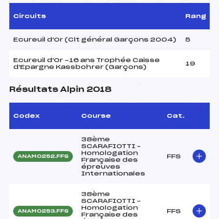
Circuits
Rang
Ecureuil d'Or (Clt général Garçons 2004)
5
Ecureuil d'Or -16 ans Trophée Caisse
19
d'Epargne Kassbohrer (Garçons)
Résultats Alpin 2018
Codex
Course
Cat.
38ème
SCARAFIOTTI –
Homologation
FFS
ANAM0252.FFS
Française des
épreuves
Internationales
38ème
SCARAFIOTTI –
Homologation
FFS
ANAM0253.FFS
Française des