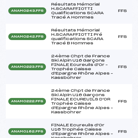
Résultats Mémorial
H.SCARAFFIOTTI
FFS
ANAM0243.FFS
Qualifications SCARA
Tracé A Hommes
Résultats Mémorial
H.SCARAFFIOTTI Pré
FFS
ANAM0242.FFS
qualifications SCARA
Tracé B Hommes
24ème Chpt de France
Ski Alpin U16 Garçons
FINALE Ecureuils d'Or –
FFS
ANAM0223.FFS
Trophée Caisse
d'Epargne Rhône Alpes –
Kassbohrer
24ème Chpt de France
Ski Alpin U16 Garçons
FINALE ECUREUILS D'OR
FFS
ANAM0222.FFS
Trophée Caisse
d'Epargne Rhône Alpes –
Kassbohrer
FINALE Ecureuils d'Or
U16 Trophée Caisse
FFS
ANAM0162.FFS
d'Epargne Rhône Alpes –
Kassbohrer