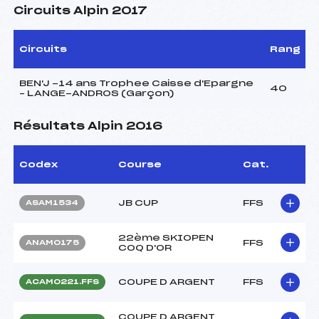
Circuits Alpin 2017
Circuits
Rang
BEN'J -14 ans Trophee Caisse d'Epargne
40
– LANGE-ANDROS (Garçon)
Résultats Alpin 2016
Codex
Course
Cat.
JB CUP
FFS
ASAM1534
22ème SKIOPEN
FFS
ANAM0175
COQ D'OR
COUPE D ARGENT
FFS
ACAM0221.FFS
COUPE D ARGENT