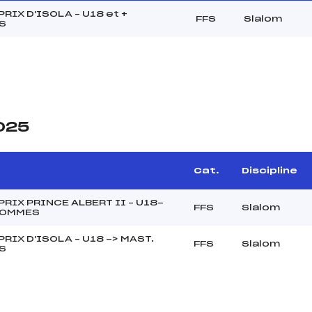
RIX D'ISOLA – U18 et +
FFS
Slalom
S
2025
Cat.
Discipline
RIX PRINCE ALBERT II – U18-
FFS
Slalom
HOMMES
RIX D'ISOLA – U18 -> MAST.
FFS
Slalom
S