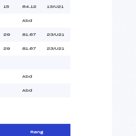
15
64.12
13/U21
Abd
29
81.67
23/U21
29
81.67
23/U21
Abd
Abd
Rang