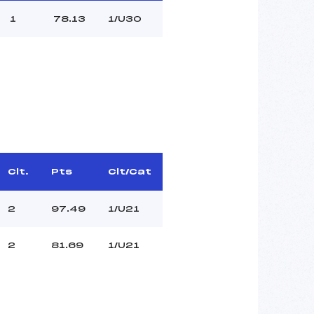
1
78.13
1/U30
Clt.
Pts
Clt/Cat
2
97.49
1/U21
2
81.69
1/U21