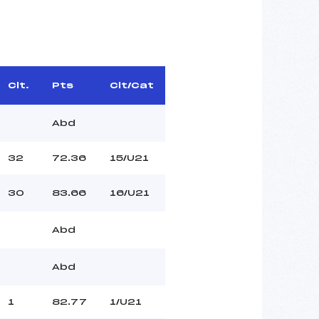
Clt.
Pts
Clt/Cat
Abd
32
72.36
15/U21
30
83.66
16/U21
Abd
Abd
1
82.77
1/U21