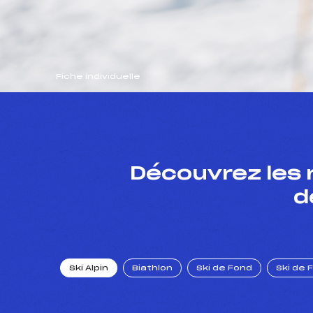
Fiche individuelle
Découvrez les 
d
Ski Alpin
Biathlon
Ski de Fond
Ski de 