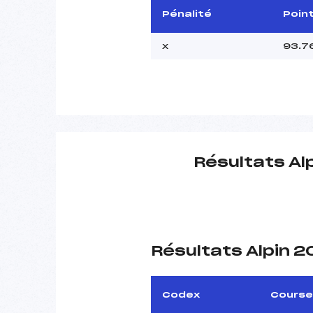
Pénalité
Poin
x
93.7
Résultats Al
Résultats Alpin 
Codex
Course