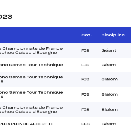
2023
Cat.
Discipline
 Championnats de France
FIS
Géant
rophee Caisse d Epargne
rono Samse Tour Technique
FIS
Géant
rono Samse Tour Technique
FIS
Slalom
s
rono Samse Tour Technique
FIS
Slalom
s
 Championnats de France
FIS
Slalom
rophee Caisse d Epargne
PRIX PRINCE ALBERT II
FFS
Géant