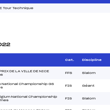
 Tour Technique
2022
Cat.
Discipline
RIX DE LA VILLE DE NICE
FFS
Slalom
as
m National Championship GS
FIS
Géant
s
lgium National Championship
FIS
Slalom
mmes