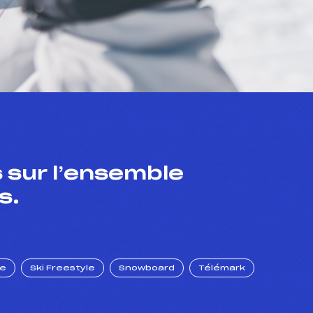
 sur l’ensemble
s.
ue
Ski Freestyle
Snowboard
Télémark