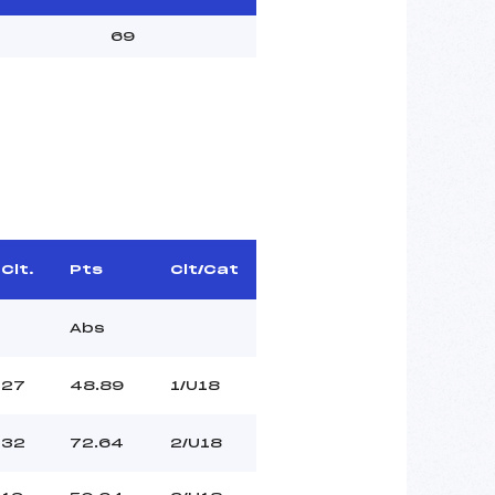
69
Clt.
Pts
Clt/Cat
Abs
27
48.89
1/U18
32
72.64
2/U18