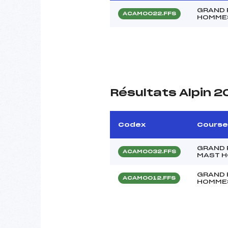
GRAND P
ACAM0022.FFS
HOMME
Résultats Alpin 
Codex
Course
GRAND P
ACAM0032.FFS
MAST 
GRAND P
ACAM0012.FFS
HOMME