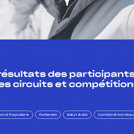
résultats des participants
es circuits et compétition
Fond Populaire
Rollerski
Saut à Ski
Combiné Nordiq