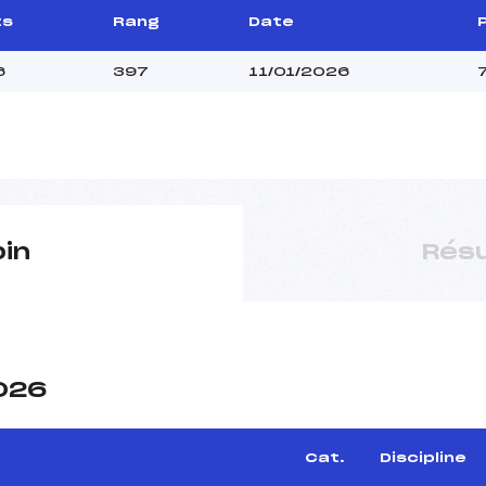
ts
Rang
Date
6
397
11/01/2026
pin
Résu
2026
Cat.
Discipline