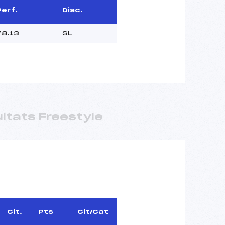
Perf.
Disc.
78.13
SL
ltats Freestyle
Clt.
Pts
Clt/Cat