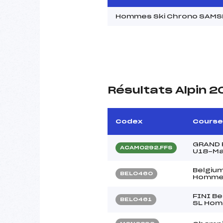
Hommes Ski Chrono SAMSE
Résultats Alpin 
Codex
Course
GRAND P
ACAM0292.FFS
U18-M
Belgiu
BEL0460
Homme
FINI Be
BEL0461
SL Ho