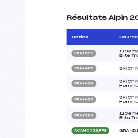
Résultats Alpin 
Codex
Course
110eme
FRA1395
Elite T
Ski Ch
FRA1426
Ski Ch
FRA1424
Homme
Ski Ch
FRA1423
Homme
110eme
FRA1394
Elite T
GRAND 
ACAM0032.FFS