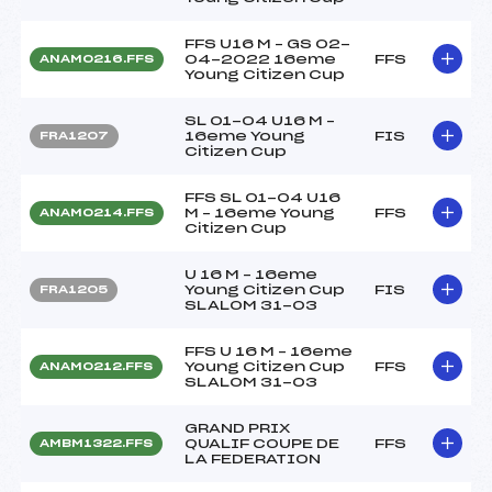
FFS U16 M – GS 02-
04-2022 16eme
FFS
ANAM0216.FFS
Young Citizen Cup
SL 01-04 U16 M –
16eme Young
FIS
FRA1207
Citizen Cup
FFS SL 01-04 U16
M – 16eme Young
FFS
ANAM0214.FFS
Citizen Cup
U 16 M – 16eme
Young Citizen Cup
FIS
FRA1205
SLALOM 31-03
FFS U 16 M – 16eme
Young Citizen Cup
FFS
ANAM0212.FFS
SLALOM 31-03
GRAND PRIX
QUALIF COUPE DE
FFS
AMBM1322.FFS
LA FEDERATION