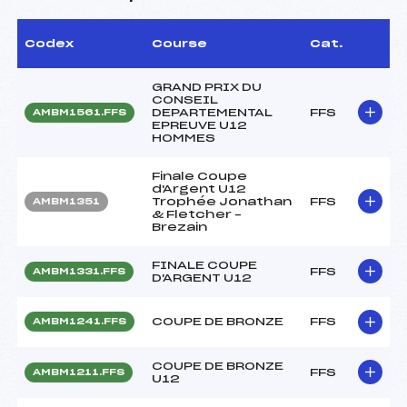
Codex
Course
Cat.
GRAND PRIX DU
CONSEIL
DEPARTEMENTAL
FFS
AMBM1561.FFS
EPREUVE U12
HOMMES
Finale Coupe
d'Argent U12
Trophée Jonathan
FFS
AMBM1351
& Fletcher –
Brezain
FINALE COUPE
FFS
AMBM1331.FFS
D'ARGENT U12
COUPE DE BRONZE
FFS
AMBM1241.FFS
COUPE DE BRONZE
FFS
AMBM1211.FFS
U12