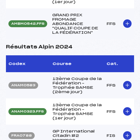
(1er jour)
GRAND PRIX
FROMAGE
ABONDANCE
FFS
AMBM0542.FFS
"QUALIF COUPE DE
LA FÉDÉRATION"
Résultats Alpin 2024
Codex
Course
Cat.
13ème Coupe de la
Fédération –
FFS
ANAM0583
Trophée SAMSE
(2ème jour)
13ème Coupe de la
Fédération –
FFS
ANAM0323.FFS
Trophée SAMSE
(1er jour)
GP International
Citadin #2
FIS
FRA0788
Hommes