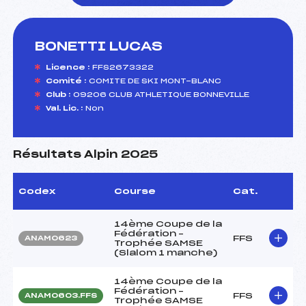
BONETTI LUCAS
foi(s) le ski
Licence :
FFS2673322
Comité :
COMITE DE SKI MONT-BLANC
Club :
09206 CLUB ATHLETIQUE BONNEVILLE
Val. Lic. :
Non
Résultats Alpin 2025
Codex
Course
Cat.
14ème Coupe de la
Fédération –
FFS
ANAM0623
Trophée SAMSE
(Slalom 1 manche)
14ème Coupe de la
Fédération –
FFS
ANAM0603.FFS
Trophée SAMSE