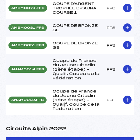
COUPE D'ARGENT
TROPHÉE BP AURA
FFS
AMBM0071.FFS
COURSE 1
COUPE DE BRONZE
FFS
AMBM0031.FFS
SL
COUPE DE BRONZE
FFS
AMBM0051.FFS
GS
Coupe de France
du Jeune Citadin
(1ère étape) –
FFS
ANAM0014.FFS
Qualif. Coupe de la
Fédération
Coupe de France
du Jeune Citadin
(1ère étape) –
FFS
ANAM0012.FFS
Qualif. Coupe de la
Fédération
Circuits Alpin 2022