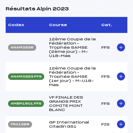
Résultats Alpin 2023
Codex
Course
Cat.
12ème Coupe de la
Fédération –
Trophée SAMSE
FFS
ANAM0236
(2ème jour) – M-
U18-Mas
12ème Coupe de la
Fédération –
Trophée SAMSE
FFS
ANAM0223.FFS
(1er jour) – M-U18-
Mas
VF FINALE DES
GRANDS PRIX
FFS
AMBM1501.FFS
COMITE MONT
BLANC
GP International
FIS
FRA1386
Citadin GS1