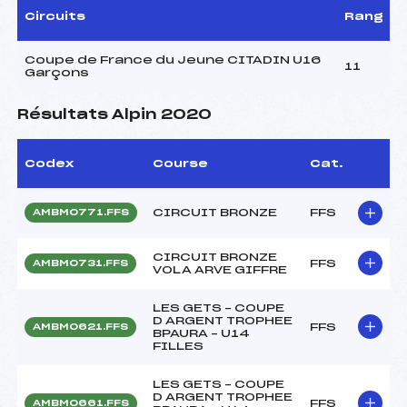
Circuits
Rang
Coupe de France du Jeune CITADIN U16
11
Garçons
Résultats Alpin 2020
Codex
Course
Cat.
CIRCUIT BRONZE
FFS
AMBM0771.FFS
CIRCUIT BRONZE
FFS
AMBM0731.FFS
VOLA ARVE GIFFRE
LES GETS – COUPE
D ARGENT TROPHEE
FFS
AMBM0621.FFS
BPAURA – U14
FILLES
LES GETS – COUPE
D ARGENT TROPHEE
FFS
AMBM0661.FFS