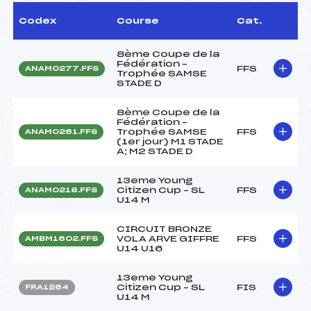
Codex
Course
Cat.
8ème Coupe de la
Fédération –
FFS
ANAM0277.FFS
Trophée SAMSE
STADE D
8ème Coupe de la
Fédération –
Trophée SAMSE
FFS
ANAM0261.FFS
(1er jour) M1 STADE
A; M2 STADE D
13eme Young
Citizen Cup – SL
FFS
ANAM0218.FFS
U14 M
CIRCUIT BRONZE
VOLA ARVE GIFFRE
FFS
AMBM1602.FFS
U14 U16
13eme Young
Citizen Cup – SL
FIS
FRA1264
U14 M