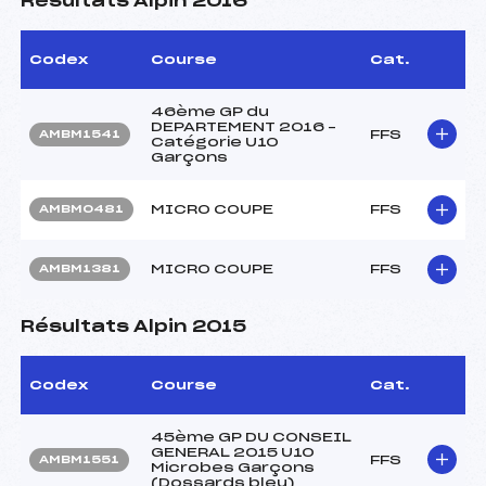
Résultats Alpin 2016
Codex
Course
Cat.
46ème GP du
DEPARTEMENT 2016 –
FFS
AMBM1541
Catégorie U10
Garçons
MICRO COUPE
FFS
AMBM0481
MICRO COUPE
FFS
AMBM1381
Résultats Alpin 2015
Codex
Course
Cat.
45ème GP DU CONSEIL
GENERAL 2015 U10
FFS
AMBM1551
Microbes Garçons
(Dossards bleu)