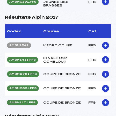
JEUNES DES
FFS
AMBM0191.FFS
BRASSES
Résultats Alpin 2017
Codex
Course
Cat.
MICRO COUPE
FFS
AMBM1541
FINALE U12
FFS
AMBM1411.FFS
COMBLOUX
COUPE DE BRONZE
FFS
AMBM0761.FFS
COUPE DE BRONZE
FFS
AMBM0831.FFS
COUPE DE BRONZE
FFS
AMBM1171.FFS