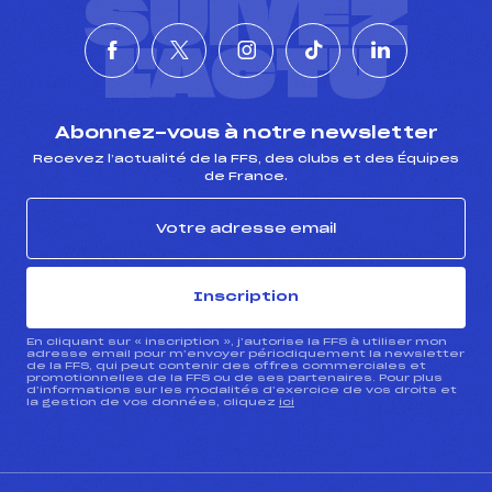
SUIVEZ
L'ACTU
Abonnez-vous à notre newsletter
Recevez l’actualité de la FFS, des clubs et des Équipes
de France.
Inscription
En cliquant sur « inscription », j’autorise la FFS à utiliser mon
adresse email pour m’envoyer périodiquement la newsletter
de la FFS, qui peut contenir des offres commerciales et
promotionnelles de la FFS ou de ses partenaires. Pour plus
d’informations sur les modalités d’exercice de vos droits et
la gestion de vos données, cliquez
ici