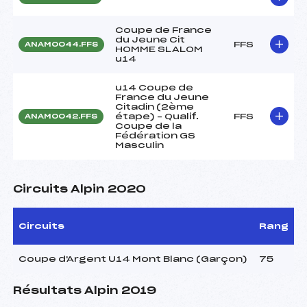
Coupe de France
du Jeune Cit
FFS
ANAM0044.FFS
HOMME SLALOM
u14
u14 Coupe de
France du Jeune
Citadin (2ème
étape) – Qualif.
FFS
ANAM0042.FFS
Coupe de la
Fédération GS
Masculin
Circuits Alpin 2020
Circuits
Rang
Coupe d'Argent U14 Mont Blanc (Garçon)
75
Résultats Alpin 2019