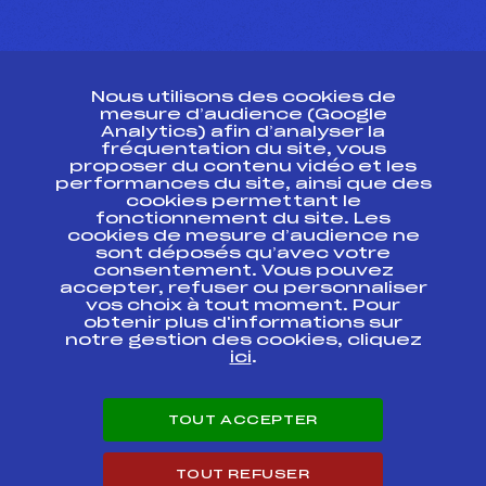
CONTACT
Nous utilisons des cookies de
ESPACE PRESSE
mesure d’audience (Google
Analytics) afin d’analyser la
fréquentation du site, vous
Ressources
proposer du contenu vidéo et les
performances du site, ainsi que des
Pass’Neige
cookies permettant le
Projet sportif fédéral
fonctionnement du site. Les
cookies de mesure d’audience ne
Projet de performance fédéral
sont déposés qu’avec votre
Antidopage
consentement. Vous pouvez
Pôle Développement, Formation, Suivi
accepter, refuser ou personnaliser
Scientifique
vos choix à tout moment. Pour
Listes ministérielles
obtenir plus d'informations sur
notre gestion des cookies, cliquez
Pôle vie de l’athlète
ici
.
Enseignement professionnel
Informatique et chronométrage
Circuits
TOUT ACCEPTER
Carrières
Développement des habiletés mentales
TOUT REFUSER