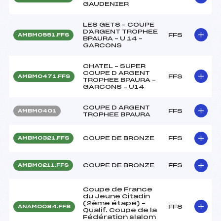
GAUDENIER
LES GETS – COUPE
D'ARGENT TROPHEE
FFS
AMBM0551.FFS
BPAURA – U 14 –
GARCONS
CHATEL – SUPER
COUPE D ARGENT
FFS
AMBM0471.FFS
TROPHEE BPAURA –
GARCONS – U14
COUPE D ARGENT
FFS
AMBM0401
TROPHEE BPAURA
COUPE DE BRONZE
FFS
AMBM0321.FFS
COUPE DE BRONZE
FFS
AMBM0211.FFS
Coupe de France
du Jeune Citadin
(2ème étape) –
FFS
ANAM0084.FFS
Qualif. Coupe de la
Fédération slalom