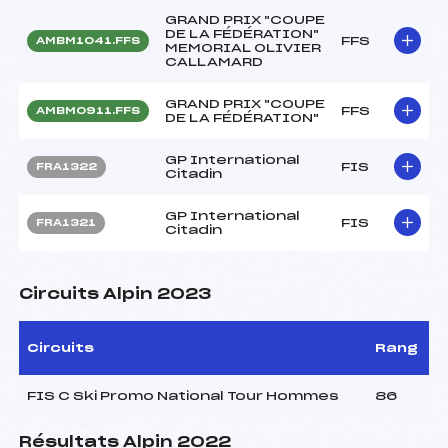
GRAND PRIX "COUPE
DE LA FÉDÉRATION"
FFS
AMBM1041.FFS
MEMORIAL OLIVIER
CALLAMARD
GRAND PRIX "COUPE
FFS
AMBM0911.FFS
DE LA FÉDÉRATION"
GP International
FIS
FRA1322
Citadin
GP International
FIS
FRA1321
Citadin
Circuits Alpin 2023
Circuits
Rang
FIS C Ski Promo National Tour Hommes
86
Résultats Alpin 2022