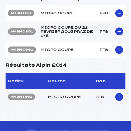
MICRO COUPE
FFS
AMBM1111
MICRO COUPE DU 21
FEVRIER 2015 PRAZ DE
FFS
AMBM0851
LYS
MICRO COUPE
FFS
AMBM0661
Résultats Alpin 2014
Codex
Course
Cat.
MICRO COUPE
FFS
AMBM1561