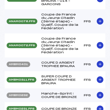
BPAURA – U14 –
GARCONS
Coupe de France
du Jeune Citadin
(3ème étape) –
FFS
ANAM0076.FFS
Qualif. Coupe de la
Fédération
Coupe de France
du Jeune Citadin
(3ème étape) –
FFS
ANAM0072.FFS
Qualif. Coupe de la
Fédération
COUPE D ARGENT
FFS
AMBM0401
TROPHEE BPAURA
SUPER COUPE D
ARGENT TROPHEE
FFS
AMBM0311.FFS
BPAURA
Manche-Sprint :
FFS
AMBM0232
COUPE DE BRONZE
COUPE DE BRONZE
FFS
AMBM0231.FFS