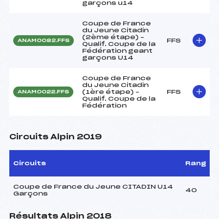
garçons u14
Coupe de France
du Jeune Citadin
(2ème étape) –
FFS
ANAM0082.FFS
Qualif. Coupe de la
Fédération geant
garçons U14
Coupe de France
du Jeune Citadin
(1ère étape) –
FFS
ANAM0022.FFS
Qualif. Coupe de la
Fédération
Circuits Alpin 2019
Circuits
Rang
Coupe de France du Jeune CITADIN U14
40
Garçons
Résultats Alpin 2018