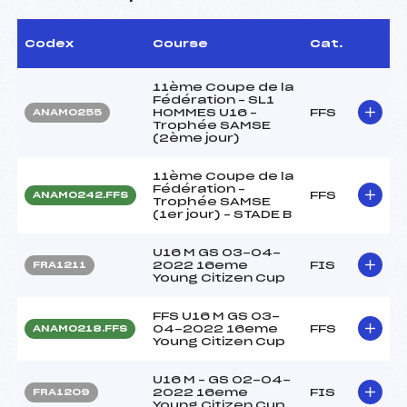
Codex
Course
Cat.
11ème Coupe de la
Fédération – SL1
HOMMES U16 –
FFS
ANAM0255
Trophée SAMSE
(2ème jour)
11ème Coupe de la
Fédération –
FFS
ANAM0242.FFS
Trophée SAMSE
(1er jour) – STADE B
U16 M GS 03-04-
2022 16eme
FIS
FRA1211
Young Citizen Cup
FFS U16 M GS 03-
04-2022 16eme
FFS
ANAM0218.FFS
Young Citizen Cup
U16 M – GS 02-04-
2022 16eme
FIS
FRA1209
Young Citizen Cup