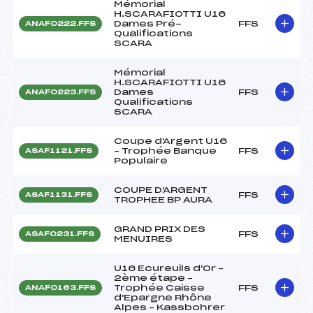
Mémorial
H.SCARAFIOTTI U16
Dames Pré-
FFS
ANAF0222.FFS
Qualifications
SCARA
Mémorial
H.SCARAFIOTTI U16
Dames
FFS
ANAF0223.FFS
Qualifications
SCARA
Coupe d'Argent U16
– Trophée Banque
FFS
ASAF1121.FFS
Populaire
COUPE D'ARGENT
FFS
ASAF1131.FFS
TROPHEE BP AURA
GRAND PRIX DES
FFS
ASAF0231.FFS
MENUIRES
U16 Ecureuils d'Or –
2ème étape –
Trophée Caisse
FFS
ANAF0163.FFS
d'Epargne Rhône
Alpes – Kassbohrer