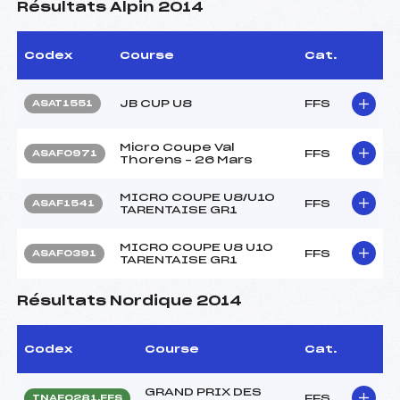
Résultats Alpin 2014
Codex
Course
Cat.
JB CUP U8
FFS
ASAT1551
Micro Coupe Val
FFS
ASAF0971
Thorens – 26 Mars
MICRO COUPE U8/U10
FFS
ASAF1541
TARENTAISE GR1
MICRO COUPE U8 U10
FFS
ASAF0391
TARENTAISE GR1
Résultats Nordique 2014
Codex
Course
Cat.
GRAND PRIX DES
FFS
TNAF0281.FFS