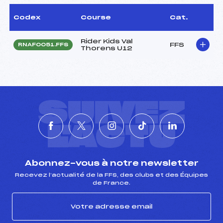
Codex
Course
Cat.
Rider Kids Val
FFS
RNAF0051.FFS
Thorens U12
SUIVEZ
L'ACTU
Abonnez-vous à notre newsletter
Recevez l’actualité de la FFS, des clubs et des Équipes
de France.