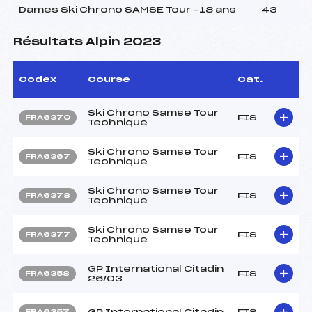
Dames Ski Chrono SAMSE Tour -18 ans
43
Résultats Alpin 2023
Codex
Course
Cat.
Ski Chrono Samse Tour
FIS
FRA6370
Technique
Ski Chrono Samse Tour
FIS
FRA6367
Technique
Ski Chrono Samse Tour
FIS
FRA6378
Technique
Ski Chrono Samse Tour
FIS
FRA6377
Technique
GP International Citadin
FIS
FRA6358
26/03
GP International Citadin
FIS
FRA6357