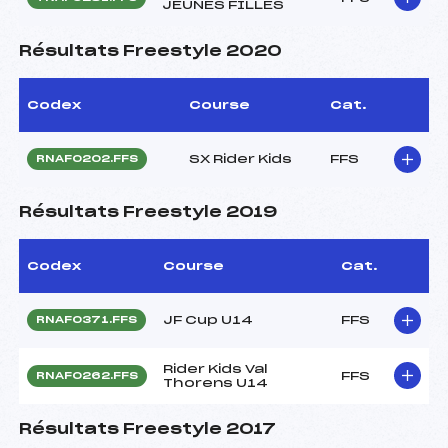
JEUNES FILLES
Résultats Freestyle 2020
Codex
Course
Cat.
SX Rider Kids
FFS
RNAF0202.FFS
Résultats Freestyle 2019
Codex
Course
Cat.
JF Cup U14
FFS
RNAF0371.FFS
Rider Kids Val
FFS
RNAF0262.FFS
Thorens U14
Résultats Freestyle 2017