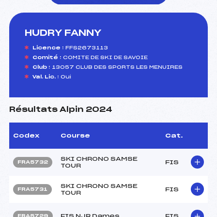
HUDRY FANNY
foi(s) le ski
Licence :
FFS2673113
Comité :
COMITE DE SKI DE SAVOIE
Club :
13057 CLUB DES SPORTS LES MENUIRES
Val. Lic. :
Oui
Résultats Alpin 2024
Codex
Course
Cat.
SKI CHRONO SAMSE
FIS
FRA5732
TOUR
SKI CHRONO SAMSE
FIS
FRA5731
TOUR
FIS NJR Dames
FIS
FRA5729