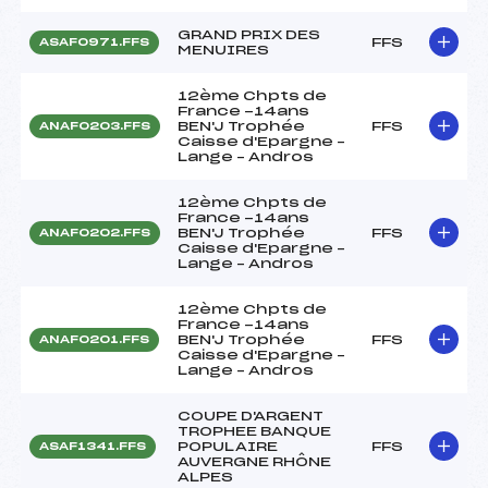
GRAND PRIX DES
FFS
ASAF0971.FFS
MENUIRES
12ème Chpts de
France -14ans
BEN'J Trophée
FFS
ANAF0203.FFS
Caisse d'Epargne –
Lange – Andros
12ème Chpts de
France -14ans
BEN'J Trophée
FFS
ANAF0202.FFS
Caisse d'Epargne –
Lange – Andros
12ème Chpts de
France -14ans
BEN'J Trophée
FFS
ANAF0201.FFS
Caisse d'Epargne –
Lange – Andros
COUPE D'ARGENT
TROPHEE BANQUE
POPULAIRE
FFS
ASAF1341.FFS
AUVERGNE RHÔNE
ALPES