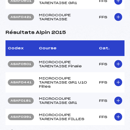
FFS
ASAF0601
TARENTAISE GR1
MICROCOUPE
FFS
ASAF0421
TARENTAISE
Résultats Alpin 2015
Codex
Course
Cat.
MICROCOUPE
FFS
ASAF0501
TARENTAISE Finale
MICROCOUPE
TARENTAISE GR1 U10
FFS
ASAF0441
Filles
MICROCOUPE
FFS
ASAF0181
TARENTAISE GR1
MICROCOUPE
FFS
ASAF0391
TARENTAISE FILLES