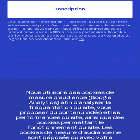
Inscription
En cliquant sur « inscription », j’autorise la FFS à utiliser mon
adresse email pour m’envoyer périodiquement la newsletter
de la FFS, qui peut contenir des offres commerciales et
promotionnelles de la FFS ou de ses partenaires. Pour plus
d’informations sur les modalités d’exercice de vos droits et
la gestion de vos données, cliquez
ici
CONTACT
Nous utilisons des cookies de
ESPACE PRESSE
mesure d’audience (Google
Analytics) afin d’analyser la
fréquentation du site, vous
Ressources
proposer du contenu vidéo et les
performances du site, ainsi que des
Pass’Neige
cookies permettant le
Projet sportif fédéral
fonctionnement du site. Les
cookies de mesure d’audience ne
Projet de performance fédéral
sont déposés qu’avec votre
Antidopage