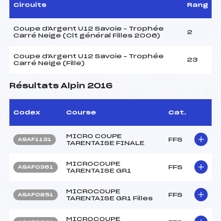
Circuits
Rang
Coupe d'Argent U12 Savoie – Trophée
2
Carré Neige (Clt général Filles 2006)
Coupe d'Argent U12 Savoie – Trophée
23
Carré Neige (Fille)
Résultats Alpin 2016
Codex
Course
Cat.
MICRO COUPE
FFS
ASAF1131
TARENTAISE FINALE
MICROCOUPE
FFS
ASAF0361
TARENTAISE GR1
MICROCOUPE
FFS
ASAF0851
TARENTAISE GR1 Filles
MICROCOUPE