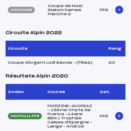
Coupe de Noel
Slalom Dames
FFS
ANAF0022
Manche 2
Circuits Alpin 2022
Circuits
Rang
Coupe d'Argent U16 Savoie – (Filles)
20
Résultats Alpin 2020
Codex
Course
Cat.
MORZINE-AVORIAZ
– 13ème Chpts de
France -14ans
FFS
ANAF0111.FFS
BEN'J Trophée
Caisse d'Epargne –
Lange – Andros