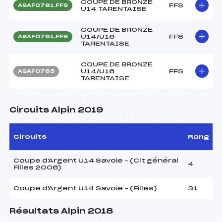
COUPE DE BRONZE
FFS
ASAF0781.FFS
U14 TARENTAISE
COUPE DE BRONZE
U14/U16
FFS
ASAF0761.FFS
TARENTAISE
COUPE DE BRONZE
U14/U16
FFS
ASAF0765
TARENTAISE
Circuits Alpin 2019
Circuits
Rang
Coupe d'Argent U14 Savoie – (Clt général
4
Filles 2006)
Coupe d'Argent U14 Savoie – (Filles)
31
Résultats Alpin 2018