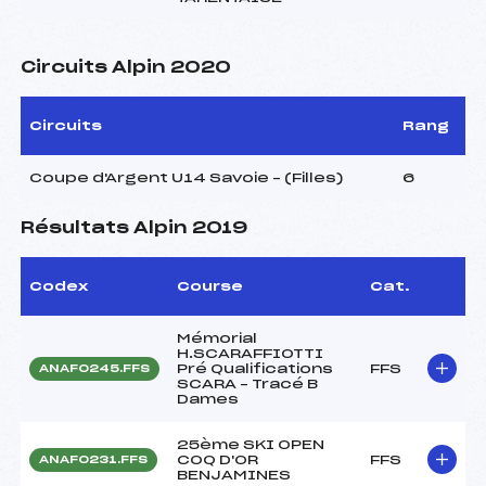
Circuits Alpin 2020
Circuits
Rang
Coupe d'Argent U14 Savoie – (Filles)
6
Résultats Alpin 2019
Codex
Course
Cat.
Mémorial
H.SCARAFFIOTTI
Pré Qualifications
FFS
ANAF0245.FFS
SCARA – Tracé B
Dames
25ème SKI OPEN
COQ D'OR
FFS
ANAF0231.FFS
BENJAMINES