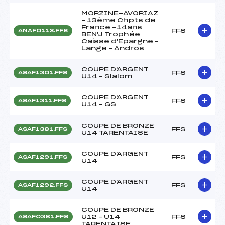
MORZINE-AVORIAZ
– 13ème Chpts de
France -14ans
FFS
ANAF0113.FFS
BEN'J Trophée
Caisse d'Epargne –
Lange – Andros
COUPE D'ARGENT
FFS
ASAF1301.FFS
U14 – Slalom
COUPE D'ARGENT
FFS
ASAF1311.FFS
U14 – GS
COUPE DE BRONZE
FFS
ASAF1381.FFS
U14 TARENTAISE
COUPE D'ARGENT
FFS
ASAF1291.FFS
U14
COUPE D'ARGENT
FFS
ASAF1292.FFS
U14
COUPE DE BRONZE
U12 – U14
FFS
ASAF0381.FFS
TARENTAISE