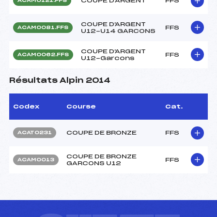
COUPE D'ARGENT
FFS
ACAM0121.FFS
COUPE D'ARGENT
FFS
ACAM0081.FFS
U12-U14 GARCONS
COUPE D'ARGENT
FFS
ACAM0062.FFS
U12-Garcons
Résultats Alpin 2014
Codex
Course
Cat.
COUPE DE BRONZE
FFS
ACAT0231
COUPE DE BRONZE
FFS
ACAM0013
GARCONS U12