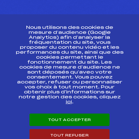
CONTACT
Nous utilisons des cookies de
ESPACE PRESSE
mesure d’audience (Google
Analytics) afin d’analyser la
fréquentation du site, vous
Ressources
proposer du contenu vidéo et les
performances du site, ainsi que des
Pass’Neige
cookies permettant le
Projet sportif fédéral
fonctionnement du site. Les
cookies de mesure d’audience ne
Projet de performance fédéral
sont déposés qu’avec votre
Antidopage
consentement. Vous pouvez
Pôle Développement, Formation, Suivi
accepter, refuser ou personnaliser
Scientifique
vos choix à tout moment. Pour
Listes ministérielles
obtenir plus d'informations sur
notre gestion des cookies, cliquez
Pôle vie de l’athlète
ici
.
Enseignement professionnel
Informatique et chronométrage
Circuits
TOUT ACCEPTER
Carrières
Développement des habiletés mentales
TOUT REFUSER