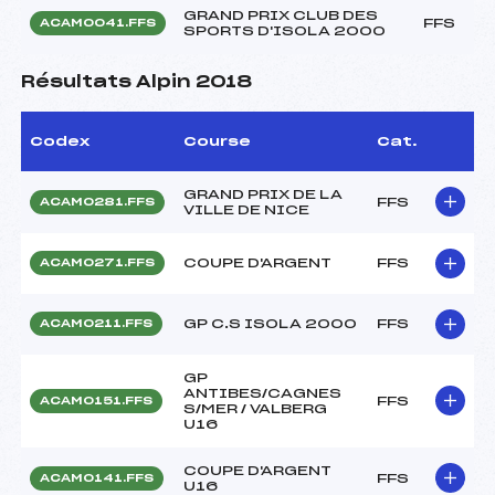
GRAND PRIX CLUB DES
FFS
ACAM0041.FFS
SPORTS D'ISOLA 2000
Résultats Alpin 2018
Codex
Course
Cat.
GRAND PRIX DE LA
FFS
ACAM0281.FFS
VILLE DE NICE
COUPE D'ARGENT
FFS
ACAM0271.FFS
GP C.S ISOLA 2000
FFS
ACAM0211.FFS
GP
ANTIBES/CAGNES
FFS
ACAM0151.FFS
S/MER / VALBERG
U16
COUPE D'ARGENT
FFS
ACAM0141.FFS
U16