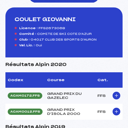
COULET GIOVANNI
foi(s) le ski
Licence :
FFS2673068
Comité :
COMITE DE SKI COTE D'AZUR
Club :
04017 CLUB DES SPORTS D'AURON
Val. Lic. :
Oui
Résultats Alpin 2020
Codex
Course
Cat.
GRAND PRIX DU
FFS
ACAM0172.FFS
GAZELEC
GRAND PRIX
FFS
ACAM0012.FFS
D'ISOLA 2000
Résultats Alpin 2019