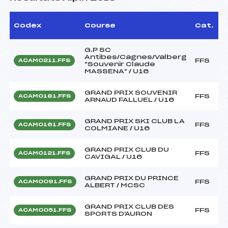
Codex
Course
Cat.
G.P SC
Antibes/Cagnes/Valberg
FFS
ACAM0211.FFS
"Souvenir Claude
MASSENA" / U16
GRAND PRIX SOUVENIR
FFS
ACAM0181.FFS
ARNAUD FALLUEL / U16
GRAND PRIX SKI CLUB LA
FFS
ACAM0161.FFS
COLMIANE / U16
GRAND PRIX CLUB DU
FFS
ACAM0121.FFS
CAVIGAL / U16
GRAND PRIX DU PRINCE
FFS
ACAM0091.FFS
ALBERT / MCSC
GRAND PRIX CLUB DES
FFS
ACAM0051.FFS
SPORTS D'AURON