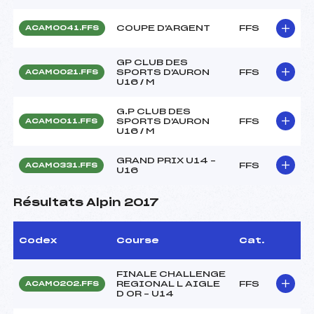
COUPE D'ARGENT
FFS
ACAM0041.FFS
GP CLUB DES
SPORTS D'AURON
FFS
ACAM0021.FFS
U16 / M
G.P CLUB DES
SPORTS D'AURON
FFS
ACAM0011.FFS
U16 / M
GRAND PRIX U14 –
FFS
ACAM0331.FFS
U16
Résultats Alpin 2017
Codex
Course
Cat.
FINALE CHALLENGE
REGIONAL L AIGLE
FFS
ACAM0202.FFS
D OR – U14