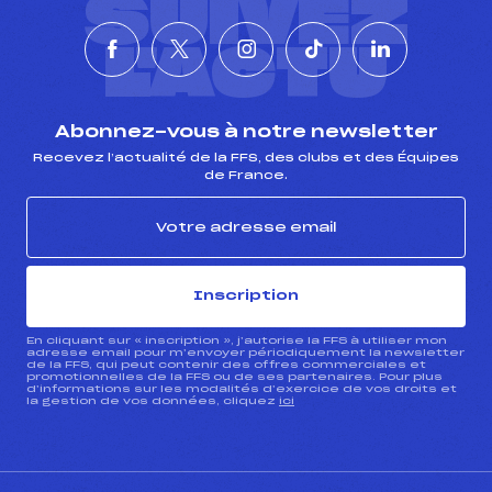
SUIVEZ
L'ACTU
Abonnez-vous à notre newsletter
Recevez l’actualité de la FFS, des clubs et des Équipes
de France.
Inscription
En cliquant sur « inscription », j’autorise la FFS à utiliser mon
adresse email pour m’envoyer périodiquement la newsletter
de la FFS, qui peut contenir des offres commerciales et
promotionnelles de la FFS ou de ses partenaires. Pour plus
d’informations sur les modalités d’exercice de vos droits et
la gestion de vos données, cliquez
ici