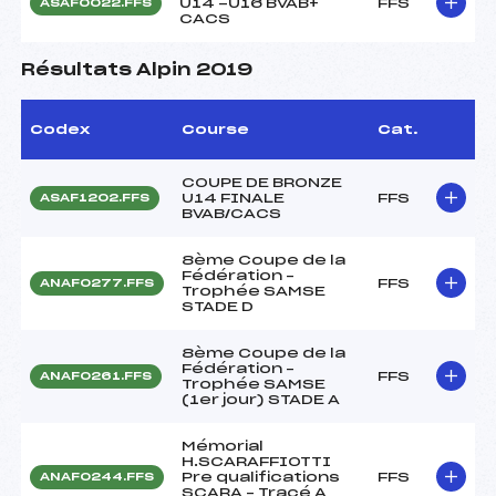
U14 -U16 BVAB+
FFS
ASAF0022.FFS
CACS
Résultats Alpin 2019
Codex
Course
Cat.
COUPE DE BRONZE
U14 FINALE
FFS
ASAF1202.FFS
BVAB/CACS
8ème Coupe de la
Fédération –
FFS
ANAF0277.FFS
Trophée SAMSE
STADE D
8ème Coupe de la
Fédération –
FFS
ANAF0261.FFS
Trophée SAMSE
(1er jour) STADE A
Mémorial
H.SCARAFFIOTTI
Pre qualifications
FFS
ANAF0244.FFS
SCARA – Tracé A