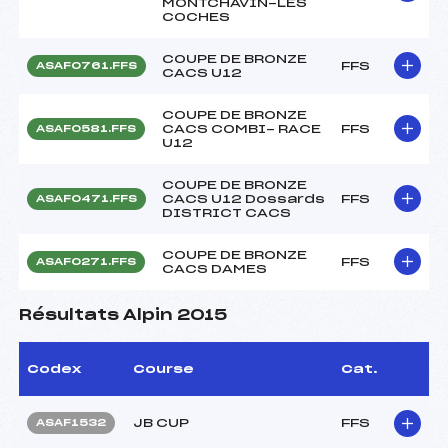
MONTCHAVIN-LES
COCHES
COUPE DE BRONZE
FFS
ASAF0761.FFS
CACS U12
COUPE DE BRONZE
CACS COMBI- RACE
FFS
ASAF0581.FFS
U12
COUPE DE BRONZE
CACS U12 Dossards
FFS
ASAF0471.FFS
DISTRICT CACS
COUPE DE BRONZE
FFS
ASAF0271.FFS
CACS DAMES
Résultats Alpin 2015
Codex
Course
Cat.
JB CUP
FFS
ASAF1532