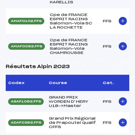
KARELLIS
Cpe de FRANCE
ESPRIT RACING
FFS
AMAF0102.FFS
Salomon-Vola SC
LA ROCHETTE
Cpe de FRANCE
ESPRIT RACING
FFS
AMAF0092.FFS
Salomon-Vola
CHAMROUSSE
Résultats Alpin 2023
Codex
Course
Cat.
GRAND PRIX
WORDEN D' HERY
FFS
ASAF1062.FFS
U18->Master
Grand Prix Régional
de Prapoutel qualif
FFS
ADAF0362.FFS
CFFS