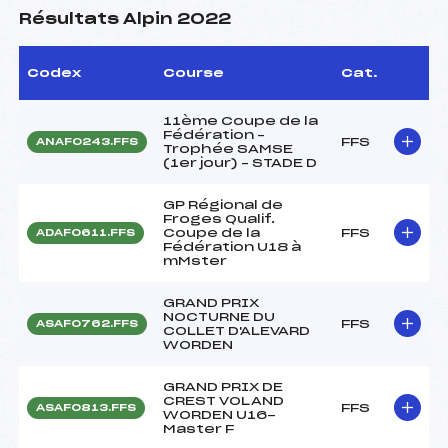
Résultats Alpin 2022
Codex
Course
Cat.
11ème Coupe de la
Fédération –
FFS
ANAF0243.FFS
Trophée SAMSE
(1er jour) – STADE D
GP Régional de
Froges Qualif.
Coupe de la
FFS
ADAF0611.FFS
Fédération U18 à
mMster
GRAND PRIX
NOCTURNE DU
FFS
ASAF0762.FFS
COLLET D'ALEVARD
WORDEN
GRAND PRIX DE
CREST VOLAND
FFS
ASAF0813.FFS
WORDEN U16-
Master F