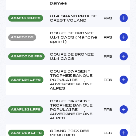
Dames
U14 GRAND PRIX DE
FFS
ASAF1153.FFS
CREST VOLAND
COUPE DE BRONZE
U14 CACS (Manche
FFS
ASAF0703
sprint)
COUPE DE BRONZE
FFS
ASAF0702.FFS
U14 CACS
COUPE D'ARGENT
TROPHEE BANQUE
POPULAIRE
FFS
ASAF1341.FFS
AUVERGNE RHÔNE
ALPES
COUPE D'ARGENT
TROPHEE BANQUE
POPULAIRE
FFS
ASAF1331.FFS
AUVERGNE RHÔNE
ALPES
GRAND PRIX DES
FFS
ASAF0861.FFS
MENUIRES