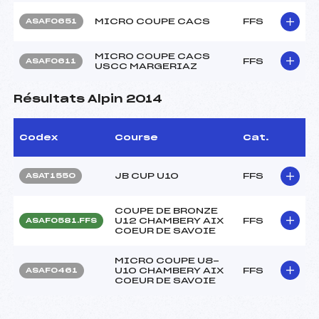
MICRO COUPE CACS
FFS
ASAF0651
MICRO COUPE CACS
FFS
ASAF0611
USCC MARGERIAZ
Résultats Alpin 2014
Codex
Course
Cat.
JB CUP U10
FFS
ASAT1550
COUPE DE BRONZE
U12 CHAMBERY AIX
FFS
ASAF0581.FFS
COEUR DE SAVOIE
MICRO COUPE U8-
U10 CHAMBERY AIX
FFS
ASAF0461
COEUR DE SAVOIE