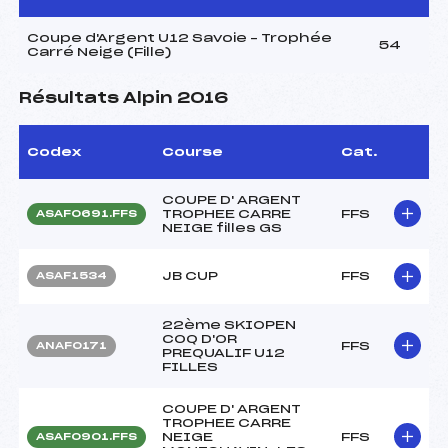
Coupe d'Argent U12 Savoie – Trophée
54
Carré Neige (Fille)
Résultats Alpin 2016
Codex
Course
Cat.
COUPE D' ARGENT
TROPHEE CARRE
FFS
ASAF0691.FFS
NEIGE filles GS
JB CUP
FFS
ASAF1534
22ème SKIOPEN
COQ D'OR
FFS
ANAF0171
PREQUALIF U12
FILLES
COUPE D' ARGENT
TROPHEE CARRE
NEIGE
FFS
ASAF0901.FFS