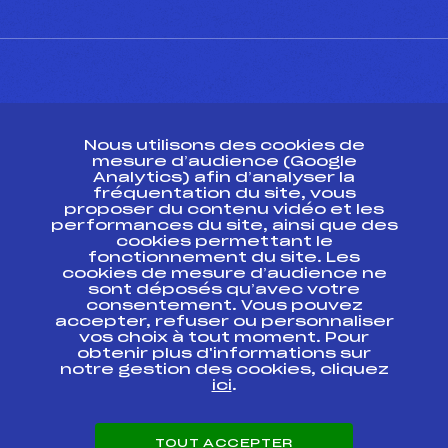
CONTACT
Nous utilisons des cookies de
ESPACE PRESSE
mesure d’audience (Google
Analytics) afin d’analyser la
fréquentation du site, vous
Ressources
proposer du contenu vidéo et les
performances du site, ainsi que des
Pass’Neige
cookies permettant le
Projet sportif fédéral
fonctionnement du site. Les
cookies de mesure d’audience ne
Projet de performance fédéral
sont déposés qu’avec votre
Antidopage
consentement. Vous pouvez
Pôle Développement, Formation, Suivi
accepter, refuser ou personnaliser
Scientifique
vos choix à tout moment. Pour
Listes ministérielles
obtenir plus d'informations sur
notre gestion des cookies, cliquez
Pôle vie de l’athlète
ici
.
Enseignement professionnel
Informatique et chronométrage
Circuits
TOUT ACCEPTER