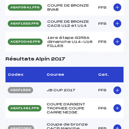
COUPE DE BRONZE
FFS
ASAF0641.FFS
BVAB
COUPE DE BRONZE
FFS
ASAF1222.FFS
CACS U12 et U14
1ere étape GIRSA
dimanche U14-U16
FFS
ACEF0042.FFS
FILLES
Résultats Alpin 2017
Codex
Course
Cat.
JB CUP 2017
FFS
ASAF1533
COUPE D'ARGENT
TROPHEE COUPE
FFS
ASAF1481.FFS
CARRE NEIGE
Coupe de bronze
CACS Manche
FFS
ASAF0382