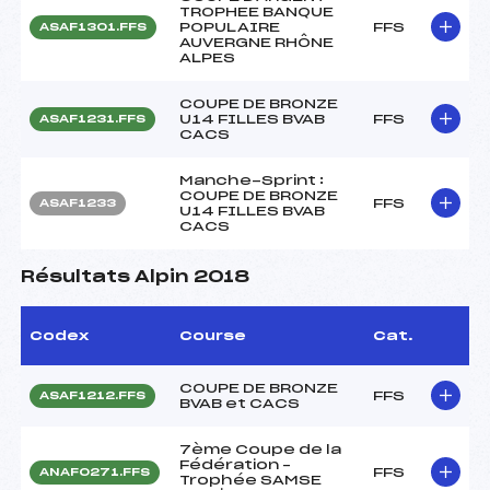
TROPHEE BANQUE
POPULAIRE
FFS
ASAF1301.FFS
AUVERGNE RHÔNE
ALPES
COUPE DE BRONZE
U14 FILLES BVAB
FFS
ASAF1231.FFS
CACS
Manche-Sprint :
COUPE DE BRONZE
FFS
ASAF1233
U14 FILLES BVAB
CACS
Résultats Alpin 2018
Codex
Course
Cat.
COUPE DE BRONZE
FFS
ASAF1212.FFS
BVAB et CACS
7ème Coupe de la
Fédération –
FFS
ANAF0271.FFS
Trophée SAMSE