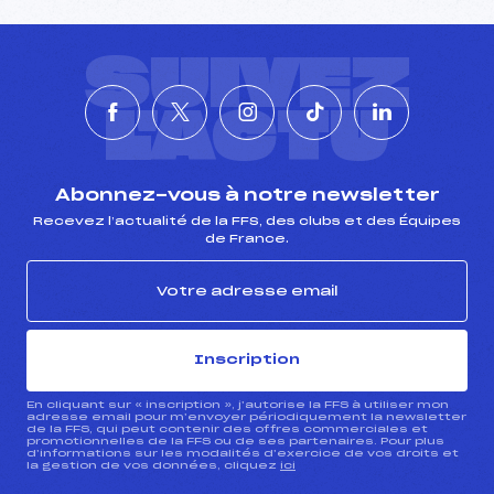
SUIVEZ
L'ACTU
Abonnez-vous à notre newsletter
Recevez l’actualité de la FFS, des clubs et des Équipes
de France.
Inscription
En cliquant sur « inscription », j’autorise la FFS à utiliser mon
adresse email pour m’envoyer périodiquement la newsletter
de la FFS, qui peut contenir des offres commerciales et
promotionnelles de la FFS ou de ses partenaires. Pour plus
d’informations sur les modalités d’exercice de vos droits et
la gestion de vos données, cliquez
ici