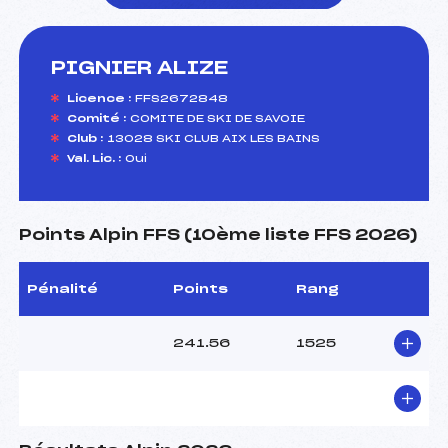
PIGNIER ALIZE
foi(s) le ski
Licence :
FFS2672848
Comité :
COMITE DE SKI DE SAVOIE
Club :
13028 SKI CLUB AIX LES BAINS
Val. Lic. :
Oui
Points Alpin FFS (10ème liste FFS 2026)
Pénalité
Points
Rang
241.56
1525