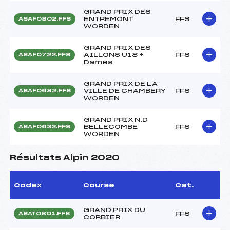
GRAND PRIX DES
ENTREMONT
FFS
ASAF0802.FFS
WORDEN
GRAND PRIX DES
AILLONS U18 +
FFS
ASAF0722.FFS
Dames
GRAND PRIX DE LA
VILLE DE CHAMBERY
FFS
ASAF0682.FFS
WORDEN
GRAND PRIX N.D
BELLECOMBE
FFS
ASAF0632.FFS
WORDEN
Résultats Alpin 2020
Codex
Course
Cat.
GRAND PRIX DU
FFS
ASAT0801.FFS
CORBIER