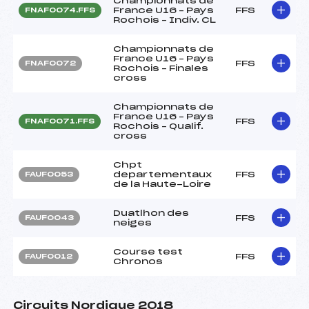
Championnats de
France U16 – Pays
FFS
FNAF0074.FFS
Rochois – Indiv. CL
Championnats de
France U16 – Pays
FFS
FNAF0072
Rochois – Finales
cross
Championnats de
France U16 – Pays
FFS
FNAF0071.FFS
Rochois – Qualif.
cross
Chpt
departementaux
FFS
FAUF0053
de la Haute-Loire
Duatlhon des
FFS
FAUF0043
neiges
Course test
FFS
FAUF0012
Chronos
Circuits Nordique 2018