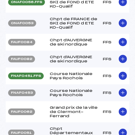
SKI de FOND d ETE
FFS
ONAF0056.FFS
KO-Qualif
Chpt de FRANCE de
SKI de FOND d ETE
FFS
ONAF0053
KO-Qualif
Chpt d'AUVERGNE
FFS
FAUF0084
de ski nordique
Chpt d'AUVERGNE
FFS
FAUF0082
de ski nordique
Course Nationale
FFS
FNAF0451.FFS
Pays Rochois
Course Nationale
FFS
FNAF0453
Pays Rochois
Grand prix de la ville
de Clermont-
FFS
FAUF0062
Ferrand
Chpt
Départementaux
FFS
FAUF0051