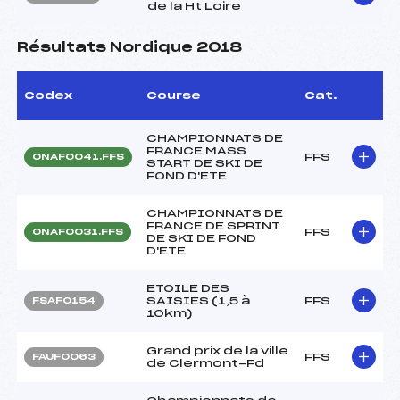
de la Ht Loire
Résultats Nordique 2018
Codex
Course
Cat.
CHAMPIONNATS DE
FRANCE MASS
FFS
ONAF0041.FFS
START DE SKI DE
FOND D'ETE
CHAMPIONNATS DE
FRANCE DE SPRINT
FFS
ONAF0031.FFS
DE SKI DE FOND
D'ETE
ETOILE DES
SAISIES (1,5 à
FFS
FSAF0154
10km)
Grand prix de la ville
FFS
FAUF0063
de Clermont-Fd