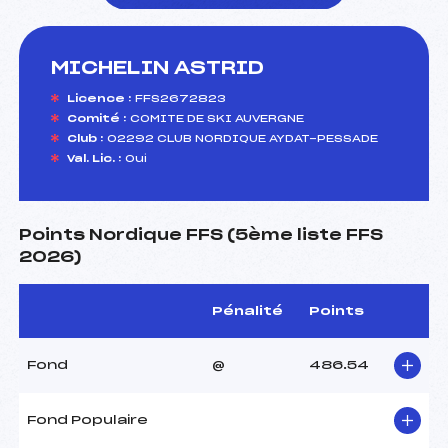
MICHELIN ASTRID
foi(s) le ski
Licence :
FFS2672823
Comité :
COMITE DE SKI AUVERGNE
Club :
02292 CLUB NORDIQUE AYDAT-PESSADE
Val. Lic. :
Oui
Points Nordique FFS (5ème liste FFS
2026)
Pénalité
Points
Fond
@
486.54
Fond Populaire