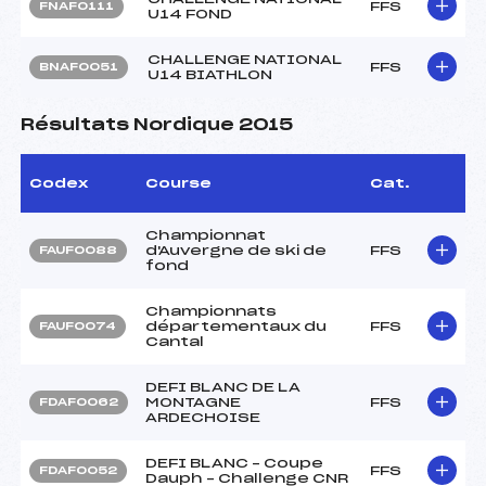
FFS
FNAF0111
U14 FOND
CHALLENGE NATIONAL
FFS
BNAF0051
U14 BIATHLON
Résultats Nordique 2015
Codex
Course
Cat.
Championnat
d'Auvergne de ski de
FFS
FAUF0088
fond
Championnats
départementaux du
FFS
FAUF0074
Cantal
DEFI BLANC DE LA
MONTAGNE
FFS
FDAF0062
ARDECHOISE
DEFI BLANC – Coupe
FFS
FDAF0052
Dauph – Challenge CNR