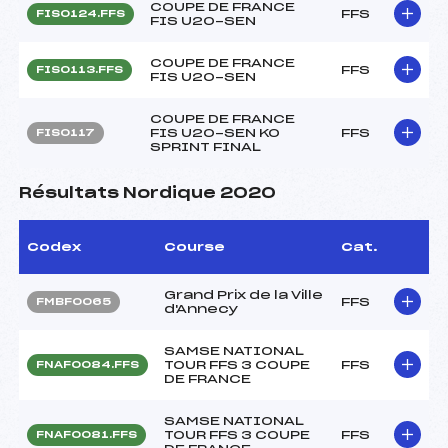
COUPE DE FRANCE
FFS
FIS0124.FFS
FIS U20-SEN
COUPE DE FRANCE
FFS
FIS0113.FFS
FIS U20-SEN
COUPE DE FRANCE
FIS U20-SEN KO
FFS
FIS0117
SPRINT FINAL
Résultats Nordique 2020
Codex
Course
Cat.
Grand Prix de la Ville
FFS
FMBF0065
d'Annecy
SAMSE NATIONAL
TOUR FFS 3 COUPE
FFS
FNAF0084.FFS
DE FRANCE
SAMSE NATIONAL
TOUR FFS 3 COUPE
FFS
FNAF0081.FFS