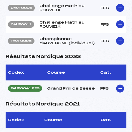
Challenge Mathieu
FFS
OAUF0016
ROUVEIX
Challenge Mathieu
FFS
OAUF0011
ROUVEIX
Championnat
FFS
FAUF0096
d'AUVERGNE (individuel)
Résultats Nordique 2022
Codex
Course
Cat.
Grand Prix de Besse
FFS
FAUF0041.FFS
Résultats Nordique 2021
Codex
Course
Cat.