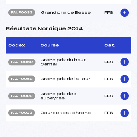
Grand prix de Besse
FFS
FAUF0033
Résultats Nordique 2014
Codex
Course
Cat.
Grand prix du haut
FFS
FAUF0062
Cantal
Grand prix de la Tour
FFS
FAUF0052
Grand prix des
FFS
FAUF0022
supeyres
Course test chrono
FFS
FAUF0012