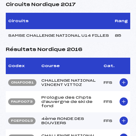
Circuits Nordique 2017
Circuits
Rang
SAMSE CHALLENGE NATIONAL U14 FILLES
85
Résultats Nordique 2016
Codex
Course
Cat.
CHALLENGE NATIONAL
FFS
ONAF0061
VINCENT VITTOZ
Prologue des Chpts
d'auvergne de ski de
FFS
FAUF0073
fond
4ème RONDE DES
FFS
FCEF0013
BOUVIERS
CHALLENGE NATIONAL