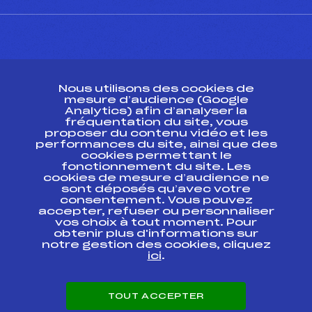
CONTACT
Nous utilisons des cookies de
ESPACE PRESSE
mesure d’audience (Google
Analytics) afin d’analyser la
fréquentation du site, vous
Ressources
proposer du contenu vidéo et les
performances du site, ainsi que des
Pass’Neige
cookies permettant le
Projet sportif fédéral
fonctionnement du site. Les
cookies de mesure d’audience ne
Projet de performance fédéral
sont déposés qu’avec votre
Antidopage
consentement. Vous pouvez
Pôle Développement, Formation, Suivi
accepter, refuser ou personnaliser
Scientifique
vos choix à tout moment. Pour
Listes ministérielles
obtenir plus d'informations sur
notre gestion des cookies, cliquez
Pôle vie de l’athlète
ici
.
Enseignement professionnel
Informatique et chronométrage
Circuits
TOUT ACCEPTER
Carrières