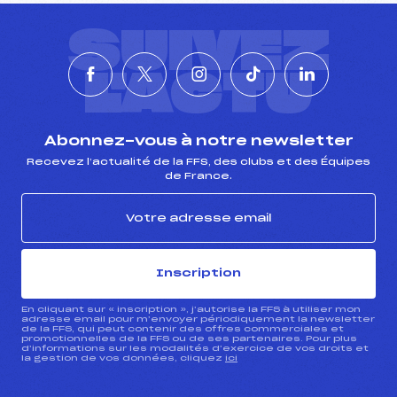
SUIVEZ
L'ACTU
Abonnez-vous à notre newsletter
Recevez l’actualité de la FFS, des clubs et des Équipes
de France.
Inscription
En cliquant sur « inscription », j’autorise la FFS à utiliser mon
adresse email pour m’envoyer périodiquement la newsletter
de la FFS, qui peut contenir des offres commerciales et
promotionnelles de la FFS ou de ses partenaires. Pour plus
d’informations sur les modalités d’exercice de vos droits et
la gestion de vos données, cliquez
ici