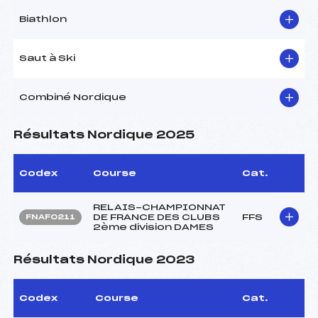
Biathlon
Saut à Ski
Combiné Nordique
Résultats Nordique 2025
Codex
Course
Cat.
RELAIS-CHAMPIONNAT
DE FRANCE DES CLUBS
FFS
FNAF0211
2ème division DAMES
Résultats Nordique 2023
Codex
Course
Cat.