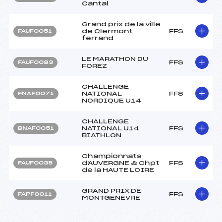
Cantal
Grand prix de la ville
de Clermont
FFS
FAUF0051
ferrand
LE MARATHON DU
FFS
FAUF0083
FOREZ
CHALLENGE
NATIONAL
FFS
FNAF0071
NORDIQUE U14
CHALLENGE
NATIONAL U14
FFS
BNAF0051
BIATHLON
Championnats
d'AUVERGNE & Chpt
FFS
FAUF0035
de la HAUTE LOIRE
GRAND PRIX DE
FFS
FAPF0011
MONTGENEVRE