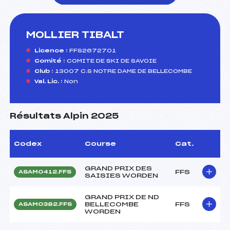
MOLLIER TIBALT
foi(s) le ski
Licence :
FFS2672701
Comité :
COMITE DE SKI DE SAVOIE
Club :
13007 C.S NOTRE DAME DE BELLECOMBE
Val. Lic. :
Non
Résultats Alpin 2025
Codex
Course
Cat.
GRAND PRIX DES
FFS
ASAM0412.FFS
SAISIES WORDEN
GRAND PRIX DE ND
BELLECOMBE
FFS
ASAM0382.FFS
WORDEN