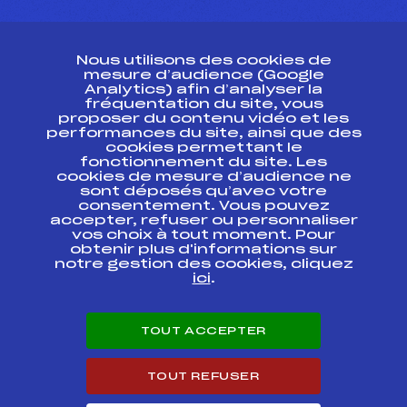
CONTACT
Nous utilisons des cookies de
ESPACE PRESSE
mesure d’audience (Google
Analytics) afin d’analyser la
fréquentation du site, vous
Ressources
proposer du contenu vidéo et les
performances du site, ainsi que des
Pass’Neige
cookies permettant le
Projet sportif fédéral
fonctionnement du site. Les
cookies de mesure d’audience ne
Projet de performance fédéral
sont déposés qu’avec votre
Antidopage
consentement. Vous pouvez
Pôle Développement, Formation, Suivi
accepter, refuser ou personnaliser
Scientifique
vos choix à tout moment. Pour
Listes ministérielles
obtenir plus d'informations sur
notre gestion des cookies, cliquez
Pôle vie de l’athlète
ici
.
Enseignement professionnel
Informatique et chronométrage
Circuits
TOUT ACCEPTER
Carrières
Développement des habiletés mentales
TOUT REFUSER