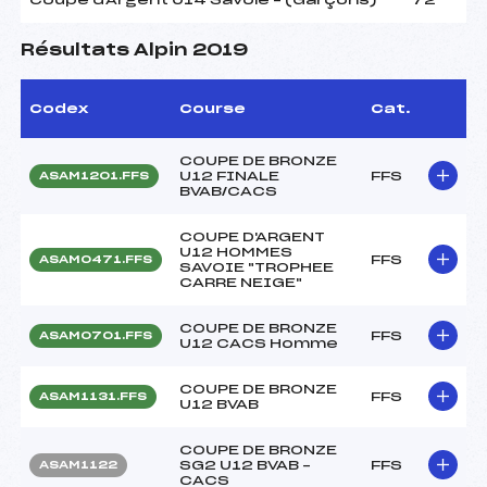
Résultats Alpin 2019
Codex
Course
Cat.
COUPE DE BRONZE
U12 FINALE
FFS
ASAM1201.FFS
BVAB/CACS
COUPE D'ARGENT
U12 HOMMES
FFS
ASAM0471.FFS
SAVOIE "TROPHEE
CARRE NEIGE"
COUPE DE BRONZE
FFS
ASAM0701.FFS
U12 CACS Homme
COUPE DE BRONZE
FFS
ASAM1131.FFS
U12 BVAB
COUPE DE BRONZE
SG2 U12 BVAB –
FFS
ASAM1122
CACS