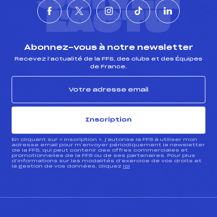
L'ACTU
Abonnez-vous à notre newsletter
Recevez l’actualité de la FFS, des clubs et des Équipes
de France.
Inscription
En cliquant sur « inscription », j’autorise la FFS à utiliser mon
adresse email pour m’envoyer périodiquement la newsletter
de la FFS, qui peut contenir des offres commerciales et
promotionnelles de la FFS ou de ses partenaires. Pour plus
d’informations sur les modalités d’exercice de vos droits et
la gestion de vos données, cliquez
ici