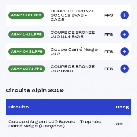
COUPE DE BRONZE
SG1 U12 BVAB –
FFS
ASAM1121.FFS
CACS
COUPE DE BRONZE
FFS
ASAM1411.FFS
U12 U14 BVAB
Coupe Carré Neige
FFS
ASAM0431.FFS
U12
COUPE DE BRONZE
FFS
ASAM1071.FFS
U12 BVAB
Circuits Alpin 2019
Circuits
Rang
Coupe d'Argent U12 Savoie – Trophée
36
Carré Neige (Garçons)