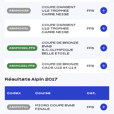
COUPE D'ARGENT
U12 TROPHEE
FFS
ASAM0432
CARRE NEIGE
COUPE D'ARGENT
U12 TROPHEE
FFS
ASAM0431
CARRE NEIGE
COUPE DE BRONZE
BVAB
FFS
ASAM0321.FFS
S.C.OLYMPIQUE
BELLE ETOILE
COUPE DE BRONZE
FFS
ASAM1221.FFS
CACS U12 et U14
Résultats Alpin 2017
Codex
Course
Cat.
MICRO COUPE BVAB
FFS
ASAM0711
FINALE