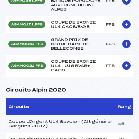
BANQUE POPULAIRE
FFS
ASAM1281.FFS
AUVERGNE RHONE
ALPES
COUPE DE BRONZE
FFS
ASAM0171.FFS
U14 CACS/BVAB
GRAND PRIX DE
NOTRE DAME DE
FFS
ASAM0051.FFS
BELLECOMBE
COUPE DE BRONZE
U14 -U16 BVAB+
FFS
ASAM0021.FFS
CACS
Circuits Alpin 2020
Circuits
Rang
Coupe d'Argent U14 Savoie – (Clt général
45
Garçons 2007)
Coupe d'Argent U14 Savoie – (Garçons)
72