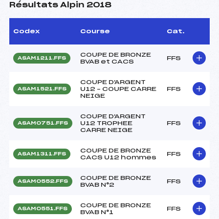
Résultats Alpin 2018
Codex
Course
Cat.
COUPE DE BRONZE
FFS
ASAM1211.FFS
BVAB et CACS
COUPE D'ARGENT
U12 – COUPE CARRE
FFS
ASAM1521.FFS
NEIGE
COUPE D'ARGENT
U12 TROPHEE
FFS
ASAM0751.FFS
CARRE NEIGE
COUPE DE BRONZE
FFS
ASAM1311.FFS
CACS U12 hommes
COUPE DE BRONZE
FFS
ASAM0552.FFS
BVAB N°2
COUPE DE BRONZE
FFS
ASAM0551.FFS
BVAB N°1