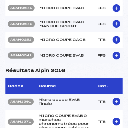
MICRO COUPE BVAB
FFS
ASAM0641
MICRO COUPE BVAB
FFS
ASAM0642
MANCHE SPRINT
MICRO COUPE CACS
FFS
ASAM0251
MICRO COUPE BVAB
FFS
ASAM0541
Résultats Alpin 2016
Codex
Course
Cat.
Micro coupe BVAB
FFS
ASAM1391
Finale
MICRO COUPE BVAB 2
manches
FFS
ASAM1371
chronométrées pour
classement tableaux