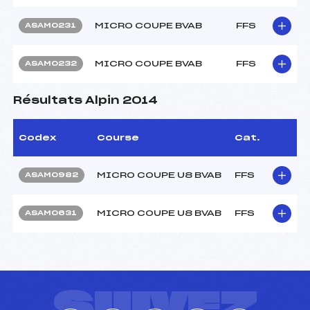
MICRO COUPE BVAB
FFS
ASAM0231
MICRO COUPE BVAB
FFS
ASAM0232
Résultats Alpin 2014
Codex
Course
Cat.
MICRO COUPE U8 BVAB
FFS
ASAM0982
MICRO COUPE U8 BVAB
FFS
ASAM0631
SUIVEZ