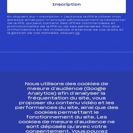
Inscription
En cliquant sur « inscription », j’autorise la FFS à utiliser mon
adresse email pour m’envoyer périodiquement la newsletter
de la FFS, qui peut contenir des offres commerciales et
promotionnelles de la FFS ou de ses partenaires. Pour plus
d’informations sur les modalités d’exercice de vos droits et
la gestion de vos données, cliquez
ici
CONTACT
Nous utilisons des cookies de
ESPACE PRESSE
mesure d’audience (Google
Analytics) afin d’analyser la
fréquentation du site, vous
Ressources
proposer du contenu vidéo et les
performances du site, ainsi que des
Pass’Neige
cookies permettant le
Projet sportif fédéral
fonctionnement du site. Les
cookies de mesure d’audience ne
Projet de performance fédéral
sont déposés qu’avec votre
Antidopage
consentement. Vous pouvez