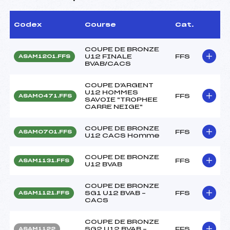
Codex
Course
Cat.
COUPE DE BRONZE
U12 FINALE
FFS
ASAM1201.FFS
BVAB/CACS
COUPE D'ARGENT
U12 HOMMES
FFS
ASAM0471.FFS
SAVOIE "TROPHEE
CARRE NEIGE"
COUPE DE BRONZE
FFS
ASAM0701.FFS
U12 CACS Homme
COUPE DE BRONZE
FFS
ASAM1131.FFS
U12 BVAB
COUPE DE BRONZE
SG1 U12 BVAB –
FFS
ASAM1121.FFS
CACS
COUPE DE BRONZE
SG2 U12 BVAB –
FFS
ASAM1122