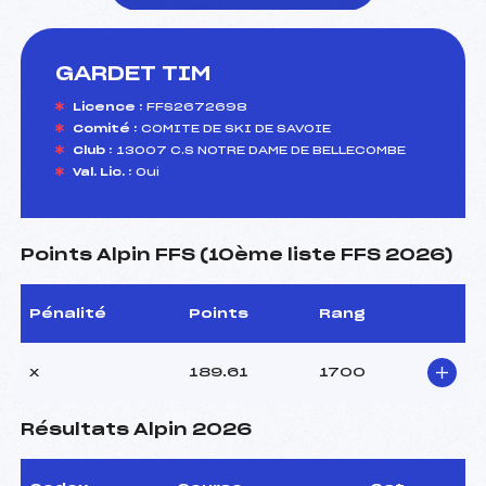
GARDET TIM
foi(s) le ski
Licence :
FFS2672698
Comité :
COMITE DE SKI DE SAVOIE
Club :
13007 C.S NOTRE DAME DE BELLECOMBE
Val. Lic. :
Oui
Points Alpin FFS (10ème liste FFS 2026)
Pénalité
Points
Rang
x
189.61
1700
Résultats Alpin 2026