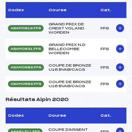
Codex
Course
Cat.
GRAND PRIX DE
CREST VOLAND
FFS
ASAM0812.FFS
WORDEN
GRAND PRIX N.D
BELLECOMBE
FFS
ASAM0631.FFS
WORDEN
COUPE DE BRONZE
FFS
ASAM0582.FFS
U16 BVAB/CACS
COUPE DE BRONZE
FFS
ASAM0592.FFS
U16 BVAB/CACS
Résultats Alpin 2020
Codex
Course
Cat.
COUPE D'ARGENT
FFS
ASAM1311.FFS