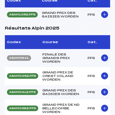
Codex
Course
Cat.
GRAND PRIX DES
FFS
ASAM1052.FFS
SAISIES WORDEN
Résultats Alpin 2025
Codex
Course
Cat.
FINALE DES
GRANDS PRIX
FFS
ASAM0641
WORDEN
GRAND PRIX DE
CREST VOLAND
FFS
ASAM0452.FFS
WORDEN
GRAND PRIX DES
FFS
ASAM0412.FFS
SAISIES WORDEN
GRAND PRIX DE ND
BELLECOMBE
FFS
ASAM0382.FFS
WORDEN