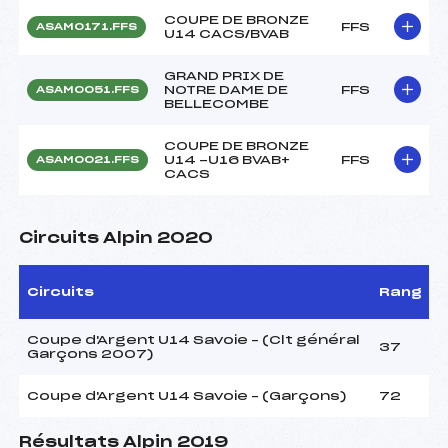
COUPE DE BRONZE
FFS
ASAM0171.FFS
U14 CACS/BVAB
GRAND PRIX DE
NOTRE DAME DE
FFS
ASAM0051.FFS
BELLECOMBE
COUPE DE BRONZE
U14 -U16 BVAB+
FFS
ASAM0021.FFS
CACS
Circuits Alpin 2020
Circuits
Rang
Coupe d'Argent U14 Savoie – (Clt général
37
Garçons 2007)
Coupe d'Argent U14 Savoie – (Garçons)
72
Résultats Alpin 2019