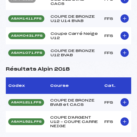
CACS
COUPE DE BRONZE
FFS
ASAM1411.FFS
U12 U14 BVAB
Coupe Carré Neige
FFS
ASAM0431.FFS
U12
COUPE DE BRONZE
FFS
ASAM1071.FFS
U12 BVAB
Résultats Alpin 2018
Codex
Course
Cat.
COUPE DE BRONZE
FFS
ASAM1211.FFS
BVAB et CACS
COUPE D'ARGENT
U12 – COUPE CARRE
FFS
ASAM1521.FFS
NEIGE