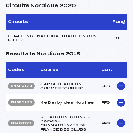
Circuits Nordique 2020
Circuits
Rang
CHALLENGE NATIONAL BIATHLON U15
38
FILLES
Résultats Nordique 2019
Codex
Course
Cat.
SAMSE BIATHLON
FFS
BNAF0173
SUMMER TOUR FFS
4e Derby des Mouilles
FFS
FMBF0133
RELAIS DIVISION 2 -
Dames-
FFS
FNAF0171
CHAMPIONNATS DE
FRANCE DES CLUBS