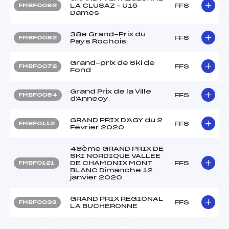
LA CLUSAZ – U15
FFS
FMBF0092
Dames
38e Grand-Prix du
FFS
FMBF0082
Pays Rochois
Grand-prix de Ski de
FFS
FMBF0072
Fond
Grand Prix de la Ville
FFS
FMBF0064
d'Annecy
GRAND PRIX D'AGY du 2
FFS
FMBF0112
Février 2020
48ème GRAND PRIX DE
SKI NORDIQUE VALLEE
DE CHAMONIX MONT
FFS
FMBF0121
BLANC Dimanche 12
janvier 2020
GRAND PRIX REGIONAL
FFS
FMBF0033
LA BUCHERONNE