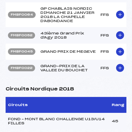
GP CHABLAIS NORDIC
DIMANCHE 21 JANVIER
FFS
FMBF0064
2018 LA CHAPELLE
D'ABONDANCE
43ième Grand Prix
FFS
FMBF0052
d'Agy 2018
GRAND PRIX DE MEGEVE
FFS
FMBF0045
GRAND-PRIX DE LA
FFS
FMBF0022
VALLEE DU BOUCHET
Circuits Nordique 2018
Circuits
Rang
FOND – MONT BLANC CHALLENGE U13/U14
45
FILLES