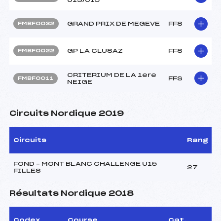
GRAND PRIX DE MEGEVE
FFS
FMBF0032
GP LA CLUSAZ
FFS
FMBF0022
CRITERIUM DE LA 1ere
FFS
FMBF0011
NEIGE
Circuits Nordique 2019
Circuits
Rang
FOND – MONT BLANC CHALLENGE U15
27
FILLES
Résultats Nordique 2018
Codex
Course
Cat.