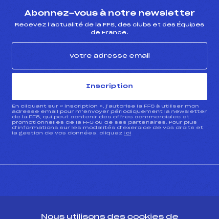
Abonnez-vous à notre newsletter
Recevez l’actualité de la FFS, des clubs et des Équipes
de France.
Inscription
En cliquant sur « inscription », j’autorise la FFS à utiliser mon
adresse email pour m’envoyer périodiquement la newsletter
de la FFS, qui peut contenir des offres commerciales et
promotionnelles de la FFS ou de ses partenaires. Pour plus
d’informations sur les modalités d’exercice de vos droits et
la gestion de vos données, cliquez
ici
CONTACT
Nous utilisons des cookies de