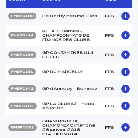
3e Derby des Mouilles
FFS
FMBF0182
RELAIS Dames –
CHAMPIONNATS DE
FFS
FNAF0144
FRANCE DES CLUBS
GP CONTAMINES U14
FFS
FMBF0165
FILLES
GP DU MARCELLY
FFS
FMBF0151
GP d'Annecy -Semnoz
FFS
FMBF0142
GP LA CLUSAZ – nées
FFS
FMBF0104
en 2005
GRAND PRIX DE
CHAMONIX Dimanche
FFS
BMBF0021
28 janvier 2018
BIATHLON U14