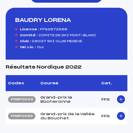
BAUDRY LORENA
foi(s) le ski
Licence :
FFS2672566
Comité :
COMITE DE SKI MONT-BLANC
Club :
09037 SKI CLUB MEGEVE
Val. Lic. :
Oui
Résultats Nordique 2022
Codex
Course
Cat.
Grand-prix la
FFS
FMBF0043
Bûcheronne
Grand-prix de la Vallée
FFS
FMBF0033
du Bouchet