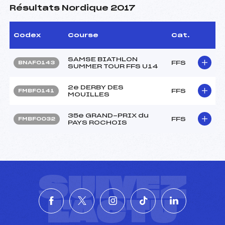
Résultats Nordique 2017
Codex
Course
Cat.
SAMSE BIATHLON
FFS
BNAF0143
SUMMER TOUR FFS U14
2e DERBY DES
FFS
FMBF0141
MOUILLES
35e GRAND-PRIX du
FFS
FMBF0032
PAYS ROCHOIS
SUIVEZ
L'ACTU