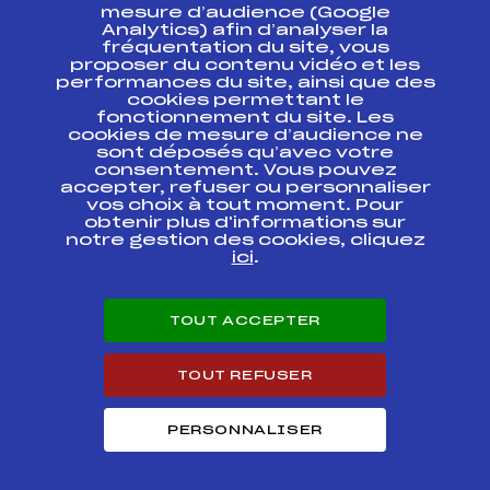
ESPACE PRESSE
mesure d’audience (Google
Analytics) afin d’analyser la
fréquentation du site, vous
Ressources
proposer du contenu vidéo et les
performances du site, ainsi que des
Pass’Neige
cookies permettant le
Projet sportif fédéral
fonctionnement du site. Les
cookies de mesure d’audience ne
Projet de performance fédéral
sont déposés qu’avec votre
Antidopage
consentement. Vous pouvez
Pôle Développement, Formation, Suivi
accepter, refuser ou personnaliser
Scientifique
vos choix à tout moment. Pour
Listes ministérielles
obtenir plus d'informations sur
notre gestion des cookies, cliquez
Pôle vie de l’athlète
ici
.
Enseignement professionnel
Informatique et chronométrage
Circuits
TOUT ACCEPTER
Carrières
Développement des habiletés mentales
TOUT REFUSER
PERSONNALISER
© 2026 Fédération Française de Ski
Mentions légales
Politique de
confidentialité
Cookies