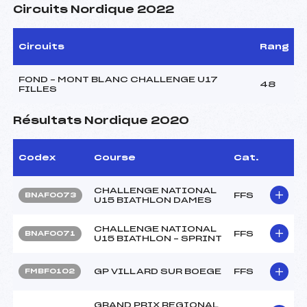
Circuits Nordique 2022
Circuits
Rang
FOND – MONT BLANC CHALLENGE U17
48
FILLES
Résultats Nordique 2020
Codex
Course
Cat.
CHALLENGE NATIONAL
FFS
BNAF0073
U15 BIATHLON DAMES
CHALLENGE NATIONAL
FFS
BNAF0071
U15 BIATHLON – SPRINT
GP VILLARD SUR BOEGE
FFS
FMBF0102
GRAND PRIX REGIONAL