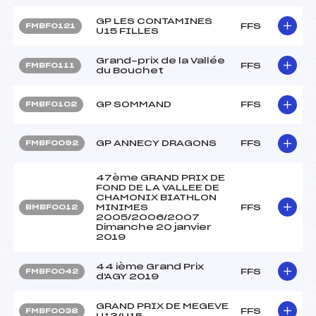
GP LES CONTAMINES
FFS
FMBF0121
U15 FILLES
Grand-prix de la Vallée
FFS
FMBF0111
du Bouchet
GP SOMMAND
FFS
FMBF0102
GP ANNECY DRAGONS
FFS
FMBF0092
47ème GRAND PRIX DE
FOND DE LA VALLEE DE
CHAMONIX BIATHLON
MINIMES
FFS
BMBF0012
2005/2006/2007
Dimanche 20 janvier
2019
44 ième Grand Prix
FFS
FMBF0042
d'AGY 2019
GRAND PRIX DE MEGEVE
FFS
FMBF0038
U13/U15