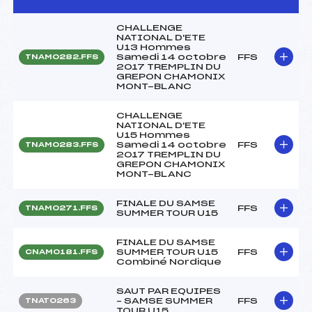
CHALLENGE
NATIONAL D'ETE
U13 Hommes
Samedi 14 octobre
FFS
TNAM0282.FFS
2017 TREMPLIN DU
GREPON CHAMONIX
MONT-BLANC
CHALLENGE
NATIONAL D'ETE
U15 Hommes
Samedi 14 octobre
FFS
TNAM0283.FFS
2017 TREMPLIN DU
GREPON CHAMONIX
MONT-BLANC
FINALE DU SAMSE
FFS
TNAM0271.FFS
SUMMER TOUR U15
FINALE DU SAMSE
SUMMER TOUR U15
FFS
CNAM0181.FFS
Combiné Nordique
SAUT PAR EQUIPES
– SAMSE SUMMER
FFS
TNAT0263
TOUR U15