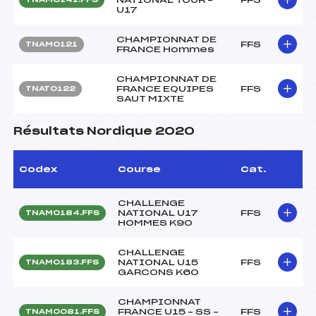
U17
CHAMPIONNAT DE
FFS
TNAM0121
FRANCE Hommes
CHAMPIONNAT DE
FRANCE EQUIPES
FFS
TNAT0122
SAUT MIXTE
Résultats Nordique 2020
Codex
Course
Cat.
CHALLENGE
NATIONAL U17
FFS
TNAM0184.FFS
HOMMES K90
CHALLENGE
NATIONAL U15
FFS
TNAM0183.FFS
GARCONS K60
CHAMPIONNAT
FRANCE U15 – SS –
FFS
TNAM0081.FFS