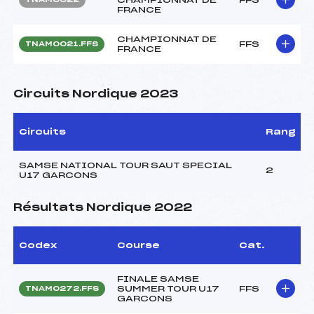
FRANCE
CHAMPIONNAT DE
FFS
TNAM0021.FFS
FRANCE
Circuits Nordique 2023
Circuits
Rang
SAMSE NATIONAL TOUR SAUT SPECIAL
2
U17 GARCONS
Résultats Nordique 2022
Codex
Course
Cat.
FINALE SAMSE
SUMMER TOUR U17
FFS
TNAM0272.FFS
GARCONS