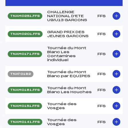
CHALLENGE
NATIONAL D'ETE
FFS
TNAM0251.FFS
U9/U13 GARCONS
GRAND PRIX DES
FFS
TNAM0201.FFS
JEUNES GARCONS
Tournée du Mont
Blanc Les
FFS
TNAM0171.FFS
Contamines
individuel
Tournée du Mont
FFS
TNAT0182
Blanc par EQUIPES
Tournée du Mont
FFS
TNAM0161.FFS
Blanc Les Houches
Tournée des
FFS
TNAM0151.FFS
Vosges
Tournée des
FFS
TNAM0141.FFS
Vosges