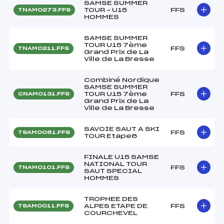
SAMSE SUMMER
TOUR – U15
FFS
TNAM0273.FFS
HOMMES
SAMSE SUMMER
TOUR U15 7ème
FFS
TNAM0211.FFS
Grand Prix de La
Ville de La Bresse
Combiné Nordique
SAMSE SUMMER
TOUR U15 7ème
FFS
CNAM0131.FFS
Grand Prix de La
Ville de La Bresse
SAVOIE SAUT A SKI
FFS
TSAM0061.FFS
TOUR Etape6
FINALE U15 SAMSE
NATIONAL TOUR
FFS
TNAM0101.FFS
SAUT SPECIAL
HOMMES
TROPHEE DES
ALPES ETAPE DE
FFS
TSAM0011.FFS
COURCHEVEL