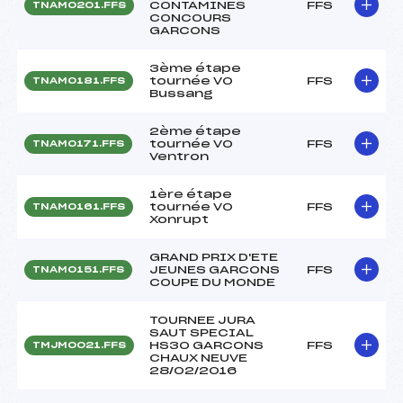
CONTAMINES
FFS
TNAM0201.FFS
CONCOURS
GARCONS
3ème étape
tournée VO
FFS
TNAM0181.FFS
Bussang
2ème étape
tournée VO
FFS
TNAM0171.FFS
Ventron
1ère étape
tournée VO
FFS
TNAM0161.FFS
Xonrupt
GRAND PRIX D'ETE
JEUNES GARCONS
FFS
TNAM0151.FFS
COUPE DU MONDE
TOURNEE JURA
SAUT SPECIAL
HS30 GARCONS
FFS
TMJM0021.FFS
CHAUX NEUVE
28/02/2016