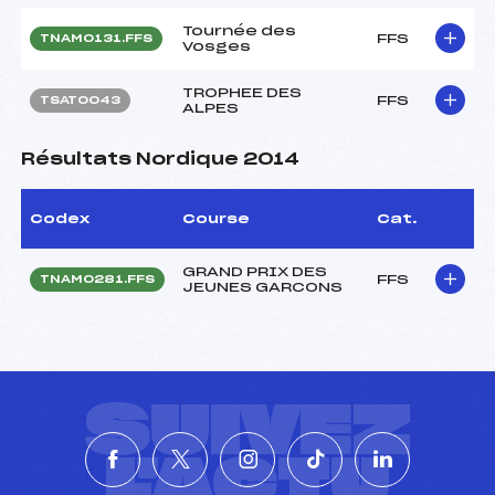
Tournée des
FFS
TNAM0131.FFS
Vosges
TROPHEE DES
FFS
TSAT0043
ALPES
Résultats Nordique 2014
Codex
Course
Cat.
GRAND PRIX DES
FFS
TNAM0281.FFS
JEUNES GARCONS
SUIVEZ
L'ACTU