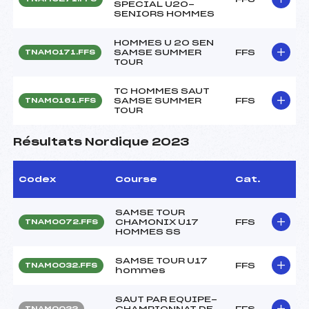
SPECIAL U20-
SENIORS HOMMES
HOMMES U 20 SEN
SAMSE SUMMER
FFS
TNAM0171.FFS
TOUR
TC HOMMES SAUT
SAMSE SUMMER
FFS
TNAM0161.FFS
TOUR
Résultats Nordique 2023
Codex
Course
Cat.
SAMSE TOUR
CHAMONIX U17
FFS
TNAM0072.FFS
HOMMES SS
SAMSE TOUR U17
FFS
TNAM0032.FFS
hommes
SAUT PAR EQUIPE-
CHAMPIONNAT DE
FFS
TNAM0022