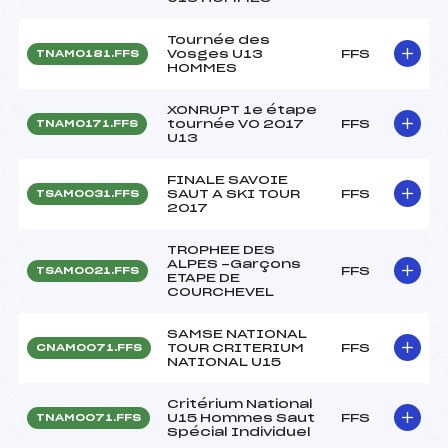
Tournée des
Vosges U13
FFS
TNAM0181.FFS
HOMMES
XONRUPT 1e étape
tournée VO 2017
FFS
TNAM0171.FFS
U13
FINALE SAVOIE
SAUT A SKI TOUR
FFS
TSAM0031.FFS
2017
TROPHEE DES
ALPES -Garçons
FFS
TSAM0021.FFS
ETAPE DE
COURCHEVEL
SAMSE NATIONAL
TOUR CRITERIUM
FFS
CNAM0071.FFS
NATIONAL U15
Critérium National
U15 Hommes Saut
FFS
TNAM0071.FFS
Spécial Individuel