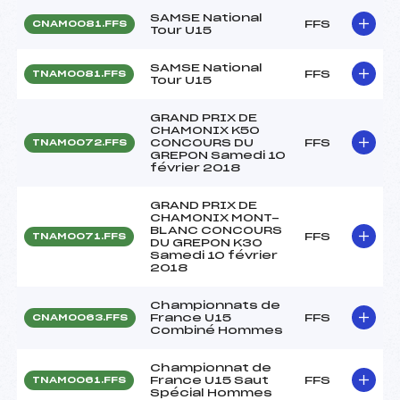
SAMSE National
FFS
CNAM0081.FFS
Tour U15
SAMSE National
FFS
TNAM0081.FFS
Tour U15
GRAND PRIX DE
CHAMONIX K50
CONCOURS DU
FFS
TNAM0072.FFS
GREPON Samedi 10
février 2018
GRAND PRIX DE
CHAMONIX MONT-
BLANC CONCOURS
FFS
TNAM0071.FFS
DU GREPON K30
Samedi 10 février
2018
Championnats de
France U15
FFS
CNAM0063.FFS
Combiné Hommes
Championnat de
France U15 Saut
FFS
TNAM0061.FFS
Spécial Hommes