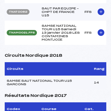
SAUT PAR EQUIPE –
CHPT DE FRANCE
FFS
TNAT0062
U15
SAMSE NATIONAL
TOUR U15 Samedi
13 janvier 2018 LES
FFS
TNAM0021.FFS
CONTAMINES
MONTJOIE
Circuits Nordique 2018
Circuits
Rang
SAMSE SAUT NATIONAL TOUR U15
14
GARCONS
Résultats Nordique 2017
Codex
Course
Cat.