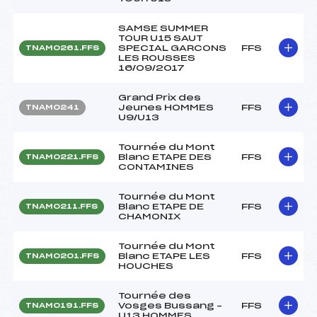
SAMSE SUMMER
TOUR U15 SAUT
SPECIAL GARCONS
FFS
TNAM0261.FFS
LES ROUSSES
16/09/2017
Grand Prix des
Jeunes HOMMES
FFS
TNAM0241
U9/U13
Tournée du Mont
Blanc ETAPE DES
FFS
TNAM0221.FFS
CONTAMINES
Tournée du Mont
Blanc ETAPE DE
FFS
TNAM0211.FFS
CHAMONIX
Tournée du Mont
Blanc ETAPE LES
FFS
TNAM0201.FFS
HOUCHES
Tournée des
Vosges Bussang –
FFS
TNAM0191.FFS
U13 HOMMES