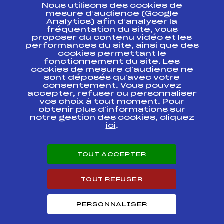
Nous utilisons des cookies de
ESPACE PRESSE
mesure d’audience (Google
Analytics) afin d’analyser la
fréquentation du site, vous
Ressources
proposer du contenu vidéo et les
performances du site, ainsi que des
Pass’Neige
cookies permettant le
Projet sportif fédéral
fonctionnement du site. Les
cookies de mesure d’audience ne
Projet de performance fédéral
sont déposés qu’avec votre
Antidopage
consentement. Vous pouvez
Pôle Développement, Formation, Suivi
accepter, refuser ou personnaliser
Scientifique
vos choix à tout moment. Pour
Listes ministérielles
obtenir plus d'informations sur
notre gestion des cookies, cliquez
Pôle vie de l’athlète
ici
.
Enseignement professionnel
Informatique et chronométrage
Circuits
TOUT ACCEPTER
Carrières
Développement des habiletés mentales
TOUT REFUSER
PERSONNALISER
© 2026 Fédération Française de Ski
Mentions légales
Politique de