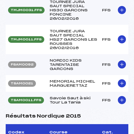
TOURNEE JURA
SAUT SPECIAL
HS30 GARCONS
FFS
TMJM0031.FFS
FONCINE
26/02/2016
TOURNEE JURA
SAUT SPECIAL
HS27 GARCONS LES
FFS
TMJM0011.FFS
ROUSSES
26/02/2016
NORDIC KIDS
TARENTAISE
FFS
FSAM0092
GARCONS
MEMORIAL MICHEL
FFS
TSAM0021
MARGUERETTAZ
Savoie Saut à ski
FFS
TSAM0011.FFS
Tour La Tania
Résultats Nordique 2015
Codex
Course
Cat.