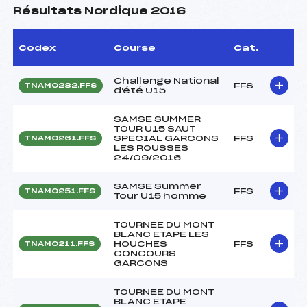
Résultats Nordique 2016
Codex
Course
Cat.
Challenge National
FFS
TNAM0282.FFS
d'été U15
SAMSE SUMMER
TOUR U15 SAUT
SPECIAL GARCONS
FFS
TNAM0261.FFS
LES ROUSSES
24/09/2016
SAMSE Summer
FFS
TNAM0251.FFS
Tour U15 homme
TOURNEE DU MONT
BLANC ETAPE LES
HOUCHES
FFS
TNAM0211.FFS
CONCOURS
GARCONS
TOURNEE DU MONT
BLANC ETAPE