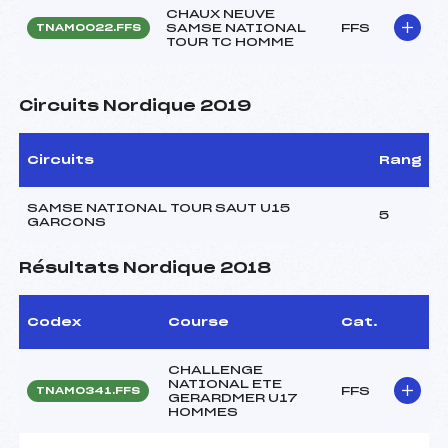
CHAUX NEUVE
SAMSE NATIONAL
FFS
TNAM0022.FFS
TOUR TC HOMME
Circuits Nordique 2019
Circuits
Rang
SAMSE NATIONAL TOUR SAUT U15
5
GARCONS
Résultats Nordique 2018
Codex
Course
Cat.
CHALLENGE
NATIONAL ETE
FFS
TNAM0341.FFS
GERARDMER U17
HOMMES