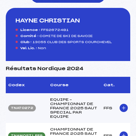
HAYNE CHRISTIAN
foi(s) le ski
Licence :
FFS2672481
Comité :
COMITE DE SKI DE SAVOIE
Club :
13055 CLUB DES SPORTS COURCHEVEL
Val. Lic. :
Non
Résultats Nordique 2024
Codex
Course
Cat.
EQUIPE –
CHAMPIONNAT DE
FRANCE 2025 SAUT
FFS
TNAT0272
SPECIAL PAR
EQUIPE
CHAMPIONNAT DE
FRANCE 2025 SAUT
FFS
TNAM0271.FFS