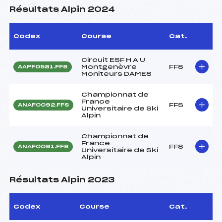
Résultats Alpin 2024
Codex
Course
Cat.
Circuit ESF H A U
Montgenèvre
FFS
AAPF0581.FFS
Moniteurs DAMES
Championnat de
France
FFS
ANAF0092.FFS
Universitaire de Ski
Alpin
Championnat de
France
FFS
ANAF0091.FFS
Universitaire de Ski
Alpin
Résultats Alpin 2023
Codex
Course
Cat.