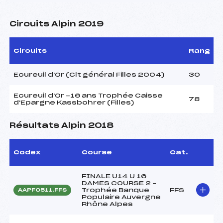
Circuits Alpin 2019
Circuits
Rang
Ecureuil d'Or (Clt général Filles 2004)
30
Ecureuil d'Or -16 ans Trophée Caisse
78
d'Epargne Kassbohrer (Filles)
Résultats Alpin 2018
Codex
Course
Cat.
FINALE U14 U 16
DAMES COURSE 2 –
Trophée Banque
FFS
AAPF0511.FFS
Populaire Auvergne
Rhône Alpes