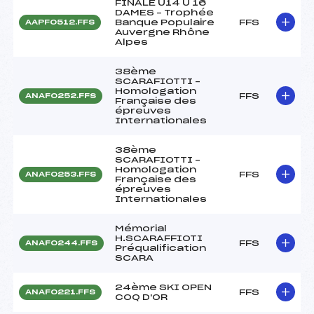
FINALE U14 U 16
DAMES – Trophée
Banque Populaire
FFS
AAPF0512.FFS
Auvergne Rhône
Alpes
38ème
SCARAFIOTTI –
Homologation
FFS
ANAF0252.FFS
Française des
épreuves
Internationales
38ème
SCARAFIOTTI –
Homologation
FFS
ANAF0253.FFS
Française des
épreuves
Internationales
Mémorial
H.SCARAFFIOTI
FFS
ANAF0244.FFS
Préqualification
SCARA
24ème SKI OPEN
FFS
ANAF0221.FFS
COQ D'OR