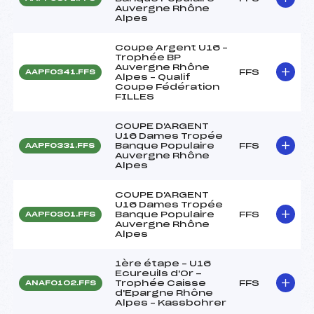
Auvergne Rhône
Alpes
Coupe Argent U16 –
Trophée BP
Auvergne Rhône
FFS
AAPF0341.FFS
Alpes – Qualif
Coupe Fédération
FILLES
COUPE D'ARGENT
U16 Dames Tropée
Banque Populaire
FFS
AAPF0331.FFS
Auvergne Rhône
Alpes
COUPE D'ARGENT
U16 Dames Tropée
Banque Populaire
FFS
AAPF0301.FFS
Auvergne Rhône
Alpes
1ère étape – U16
Ecureuils d'Or -
Trophée Caisse
FFS
ANAF0102.FFS
d'Epargne Rhône
Alpes – Kassbohrer