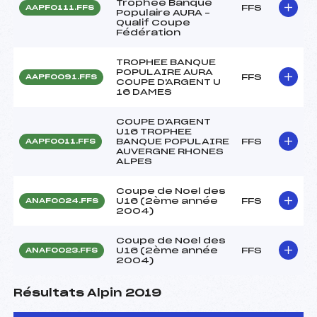
Trophée Banque
FFS
AAPF0111.FFS
Populaire AURA –
Qualif Coupe
Fédération
TROPHEE BANQUE
POPULAIRE AURA
FFS
AAPF0091.FFS
COUPE D'ARGENT U
16 DAMES
COUPE D'ARGENT
U16 TROPHEE
BANQUE POPULAIRE
FFS
AAPF0011.FFS
AUVERGNE RHONES
ALPES
Coupe de Noel des
U16 (2ème année
FFS
ANAF0024.FFS
2004)
Coupe de Noel des
U16 (2ème année
FFS
ANAF0023.FFS
2004)
Résultats Alpin 2019