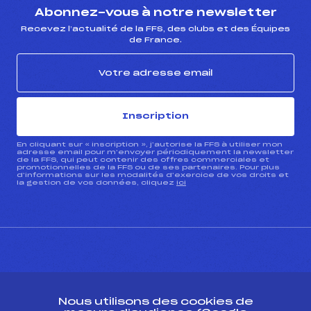
Abonnez-vous à notre newsletter
Recevez l’actualité de la FFS, des clubs et des Équipes
de France.
Inscription
En cliquant sur « inscription », j’autorise la FFS à utiliser mon
adresse email pour m’envoyer périodiquement la newsletter
de la FFS, qui peut contenir des offres commerciales et
promotionnelles de la FFS ou de ses partenaires. Pour plus
d’informations sur les modalités d’exercice de vos droits et
la gestion de vos données, cliquez
ici
CONTACT
Nous utilisons des cookies de
ESPACE PRESSE