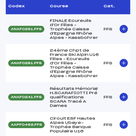
Codex
Course
Cat.
FINALE Ecureuils
d'Or Filles –
Trophée Caisse
FFS
ANAF0291.FFS
d'Epargne Rhône
Alpes – Kassbohrer
24ème Chpt de
France Ski Alpin U16
Filles – Ecureuils
d'Or Filles –
FFS
ANAF0281.FFS
Trophée Caisse
d'Epargne Rhône
Alpes – Kassbohrer
Résultats Mémorial
H.SCARAFIOTTI Pré
qualifications
FFS
ANAF0241.FFS
SCARA Tracé A
Dames
Circuit ESF Hautes
Alpes Ubaye-
FFS
AAPF0462.FFS
Trophée Banque
Populaire U16