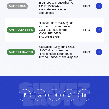
Banque Populaire
U12 2004 –
FFS
AAPF0311
Orcières 1ere
course
TROPHEE BANQUE
POPULAIRE DES
ALPES 64 ème
FFS
AAPF0271.FFS
COUPE DES
POUSSINS
Coupe Argent U12-
2004 – 14ème
FFS
AAPF0191.FFS
Trophée Banque
Populaire des Alpes
SUIVEZ
L'ACTU