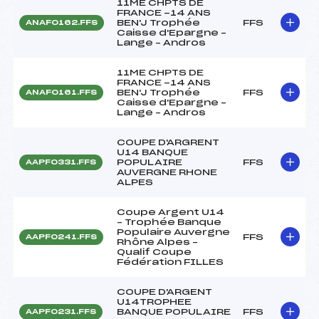
11ME CHPTS DE
FRANCE -14 ANS
BEN'J Trophée
FFS
ANAF0162.FFS
Caisse d'Epargne –
Lange – Andros
11ME CHPTS DE
FRANCE -14 ANS
BEN'J Trophée
FFS
ANAF0161.FFS
Caisse d'Epargne –
Lange – Andros
COUPE D'ARGRENT
U14 BANQUE
POPULAIRE
FFS
AAPF0331.FFS
AUVERGNE RHONE
ALPES
Coupe Argent U14
– Trophée Banque
Populaire Auvergne
FFS
AAPF0241.FFS
Rhône Alpes –
Qualif Coupe
Fédération FILLES
COUPE D'ARGENT
U14TROPHEE
BANQUE POPULAIRE
FFS
AAPF0231.FFS