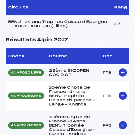
Circuits
Rang
BEN'J -14 ans Trophee Caisse d'Epargne
27
– LANGE-ANDROS (Filles)
Résultats Alpin 2017
Codex
Course
Cat.
23ème SKIOPEN
FFS
ANAF0201.FFS
COQ D OR
10ème Chpts de
France -14ans
BEN'J Trophée
FFS
ANAF0163.FFS
Caisse d'Epargne –
Lange – Andros
10ème Chpts de
France -14ans
BEN'J Trophée
FFS
ANAF0162.FFS
Caisse d'Epargne –
Lange – Andros