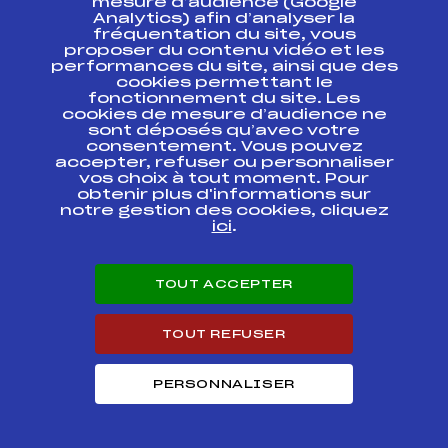
mesure d’audience (Google
Analytics) afin d’analyser la
fréquentation du site, vous
Ressources
proposer du contenu vidéo et les
performances du site, ainsi que des
Pass’Neige
cookies permettant le
Projet sportif fédéral
fonctionnement du site. Les
cookies de mesure d’audience ne
Projet de performance fédéral
sont déposés qu’avec votre
Antidopage
consentement. Vous pouvez
Pôle Développement, Formation, Suivi
accepter, refuser ou personnaliser
Scientifique
vos choix à tout moment. Pour
Listes ministérielles
obtenir plus d'informations sur
notre gestion des cookies, cliquez
Pôle vie de l’athlète
ici
.
Enseignement professionnel
Informatique et chronométrage
Circuits
TOUT ACCEPTER
Carrières
Développement des habiletés mentales
TOUT REFUSER
PERSONNALISER
© 2026 Fédération Française de Ski
Mentions légales
Politique de
confidentialité
Cookies