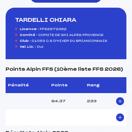
TARDELLI CHIARA
foi(s) le ski
Licence :
FFS2672362
Comité :
COMITE DE SKI ALPES PROVENCE
Club :
01053 C.S D'HIVER DU BRIANCONNAIS
Val. Lic. :
Oui
Points Alpin FFS (10ème liste FFS 2026)
Pénalité
Points
Rang
94.37
233