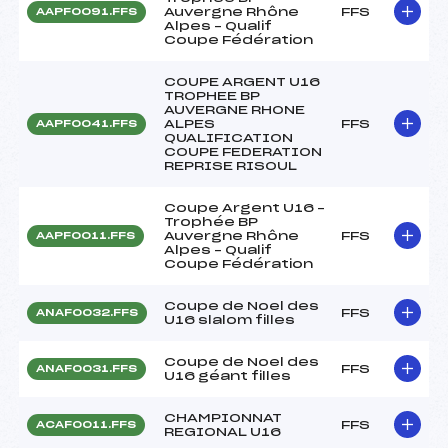
Auvergne Rhône
FFS
AAPF0091.FFS
Alpes – Qualif
Coupe Fédération
COUPE ARGENT U16
TROPHEE BP
AUVERGNE RHONE
ALPES
FFS
AAPF0041.FFS
QUALIFICATION
COUPE FEDERATION
REPRISE RISOUL
Coupe Argent U16 –
Trophée BP
Auvergne Rhône
FFS
AAPF0011.FFS
Alpes – Qualif
Coupe Fédération
Coupe de Noel des
FFS
ANAF0032.FFS
U16 slalom filles
Coupe de Noel des
FFS
ANAF0031.FFS
U16 géant filles
CHAMPIONNAT
FFS
ACAF0011.FFS
REGIONAL U16