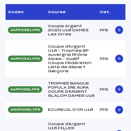
Codex
Course
Cat.
Coupe Argent
2020 U16 DAMES
FFS
AAPF0391.FFS
Les Orres
Coupe d'Argent
U16 – Trophée BP
Auvergne Rhône
Alpes – Qualif
FFS
AAPF0341.FFS
Coupe Fédération
Liste de départ
Garçons
TROPHEE BANQUE
POPULA IRE AURA
FFS
AAPF0321.FFS
COUPE D'ARGENT
SLALOM DAMES U16
ECUREUIL D'OR U16
FFS
ANAF0051.FFS
Coupe d'Argent
U16 FILLES