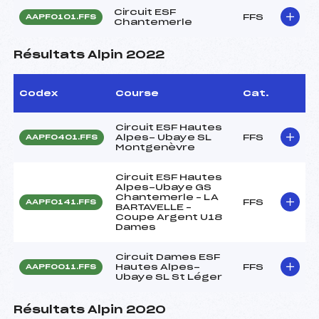
Circuit ESF
FFS
AAPF0101.FFS
Chantemerle
Résultats Alpin 2022
Codex
Course
Cat.
Circuit ESF Hautes
Alpes- Ubaye SL
FFS
AAPF0401.FFS
Montgenèvre
Circuit ESF Hautes
Alpes-Ubaye GS
Chantemerle – LA
FFS
AAPF0141.FFS
BARTAVELLE –
Coupe Argent U18
Dames
Circuit Dames ESF
Hautes Alpes-
FFS
AAPF0011.FFS
Ubaye SL St Léger
Résultats Alpin 2020