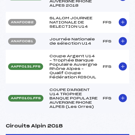
AUVERGNE RHONE
ALPES 2018
SLALOM JOURNEE
NATIONALE DE
FFS
ANAF0082
SELECTION U14
Journée Nationale
FFS
ANAF0081
de sélection U14
Coupe Argent U14
– Trophée Banque
Populaire Auvergne
FFS
AAPF0131.FFS
Rhône Alpes –
Qualif Coupe
Fédération RISOUL
COUPE D'ARGENT
U14 TROPHEE
BANQUE POPULAIRE
FFS
AAPF0101.FFS
AUVERGNE RHONE
ALPES (Les Orres)
Circuits Alpin 2018