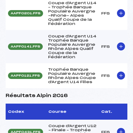
Coupe d'Argent U14
– Trophée Banque
Populaire Auvergne
FFS
AAPF0201.FFS
-Rhone- Alpes
Qualif Coupe de la
Fédération
Coupe d'Argent U14
Trophée Banque
Populaire Auvergne
FFS
AAPF0141.FFS
Rhône Alpes Qualif
Coupe de la
Fédération
Trophée Banque
Populaire Auvergne
FFS
AAPF0121.FFS
Rhône Alpes Coupe
d'Argent U14 Filles
Résultats Alpin 2016
Codex
Course
Cat.
Coupe d'Argent U12
– Finale – Trophée
FFS
AAPF0431.FFS