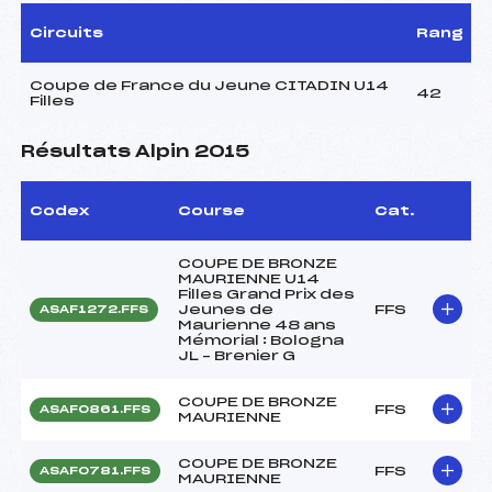
Circuits
Rang
Coupe de France du Jeune CITADIN U14
42
Filles
Résultats Alpin 2015
Codex
Course
Cat.
COUPE DE BRONZE
MAURIENNE U14
Filles Grand Prix des
Jeunes de
FFS
ASAF1272.FFS
Maurienne 48 ans
Mémorial : Bologna
JL – Brenier G
COUPE DE BRONZE
FFS
ASAF0861.FFS
MAURIENNE
COUPE DE BRONZE
FFS
ASAF0781.FFS
MAURIENNE