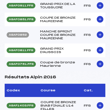
GRAND PRIX DE LA
FFS
ASAF0911.FFS
TOUSSUIRE
COUPE DE BRONZE
FFS
ASAF0851.FFS
MAURIENNE
MANCHE SPRINT
COUPE DE BRONZE
FFS
ASAF0852
MAURIENNE
GRAND PRIX
FFS
ASAF0811.FFS
D'AUSSOIS
Coupe de bronze
FFS
ASAF0761.FFS
Maurienne
Résultats Alpin 2016
Codex
Course
Cat.
COUPE DE BRONZE
BVAB FINALE U14
FFS
ASAF1403.FFS
FILLES