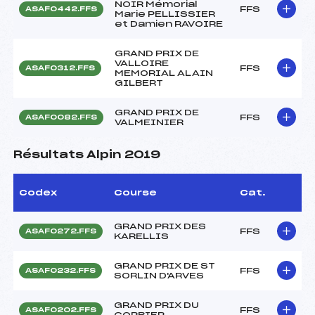
NOIR Mémorial
FFS
ASAF0442.FFS
Marie PELLISSIER
et Damien RAVOIRE
GRAND PRIX DE
VALLOIRE
FFS
ASAF0312.FFS
MEMORIAL ALAIN
GILBERT
GRAND PRIX DE
FFS
ASAF0082.FFS
VALMEINIER
Résultats Alpin 2019
Codex
Course
Cat.
GRAND PRIX DES
FFS
ASAF0272.FFS
KARELLIS
GRAND PRIX DE ST
FFS
ASAF0232.FFS
SORLIN D'ARVES
GRAND PRIX DU
FFS
ASAF0202.FFS
CORBIER