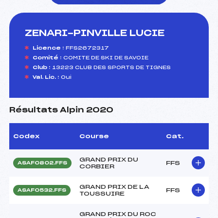
ZENARI-PINVILLE LUCIE
foi(s) le ski
Licence :
FFS2672317
Comité :
COMITE DE SKI DE SAVOIE
Club :
13223 CLUB DES SPORTS DE TIGNES
Val. Lic. :
Oui
Résultats Alpin 2020
Codex
Course
Cat.
GRAND PRIX DU
FFS
ASAF0802.FFS
CORBIER
GRAND PRIX DE LA
FFS
ASAF0532.FFS
TOUSSUIRE
GRAND PRIX DU ROC