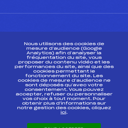
CONTACT
Nous utilisons des cookies de
ESPACE PRESSE
mesure d’audience (Google
Analytics) afin d’analyser la
fréquentation du site, vous
Ressources
proposer du contenu vidéo et les
performances du site, ainsi que des
Pass’Neige
cookies permettant le
Projet sportif fédéral
fonctionnement du site. Les
cookies de mesure d’audience ne
Projet de performance fédéral
sont déposés qu’avec votre
Antidopage
consentement. Vous pouvez
Pôle Développement, Formation, Suivi
accepter, refuser ou personnaliser
Scientifique
vos choix à tout moment. Pour
Listes ministérielles
obtenir plus d'informations sur
notre gestion des cookies, cliquez
Pôle vie de l’athlète
ici
.
Enseignement professionnel
Informatique et chronométrage
Circuits