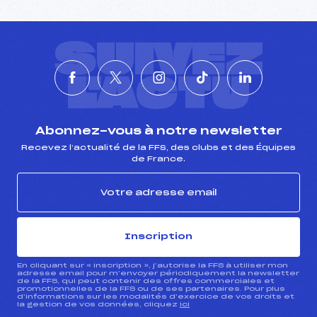
SUIVEZ
L'ACTU
Abonnez-vous à notre newsletter
Recevez l’actualité de la FFS, des clubs et des Équipes
de France.
Inscription
En cliquant sur « inscription », j’autorise la FFS à utiliser mon
adresse email pour m’envoyer périodiquement la newsletter
de la FFS, qui peut contenir des offres commerciales et
promotionnelles de la FFS ou de ses partenaires. Pour plus
d’informations sur les modalités d’exercice de vos droits et
la gestion de vos données, cliquez
ici