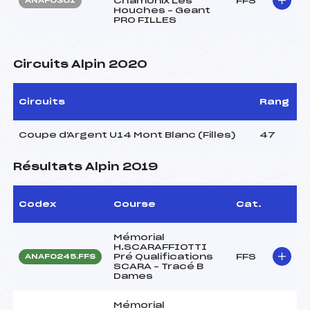
Chamonix Les
FFS
ANAF0301
Houches – Geant
PRO FILLES
Circuits Alpin 2020
Circuits
Rang
Coupe d'Argent U14 Mont Blanc (Filles)
47
Résultats Alpin 2019
Codex
Course
Cat.
Mémorial
H.SCARAFFIOTTI
Pré Qualifications
FFS
ANAF0245.FFS
SCARA – Tracé B
Dames
Mémorial