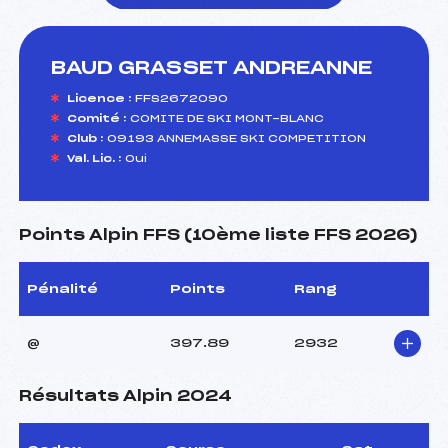
BAUD GRASSET ANDREANNE
foi(s) le ski
Licence :
FFS2672090
Comité :
COMITE DE SKI MONT-BLANC
Club :
09193 ANNEMASSE SKI COMPETITION
Val. Lic. :
Oui
Points Alpin FFS (10ème liste FFS 2026)
Pénalité
Points
Rang
@
397.89
2932
Résultats Alpin 2024