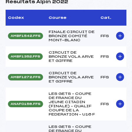
Résultats Alpin 2022
Codex
Course
Cat.
FINALE CIRCUIT DE
BRONZE COMITÉ
FFS
AMBF1542.FFS
MONT-BLANC
CIRCUIT DE
BRONZE VOLA ARVE
FFS
AMBF1352.FFS
ET GIFFRE
CIRCUIT DE
BRONZE VOLA ARVE
FFS
AMBF1272.FFS
ET GIFFRE
LES GETS – COUPE
DE FRANCE DU
JEUNE CITADIN
FFS
ANAF0156.FFS
(FINALE) – QUALIF
COUPE DE LA
FEDERATION – U16 F
LES GETS – COUPE
DE FRANCE DU