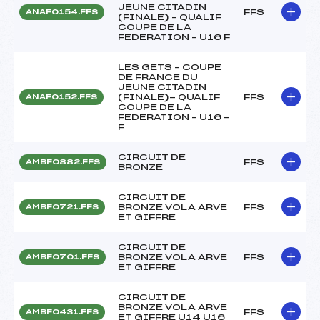
JEUNE CITADIN
FFS
ANAF0154.FFS
(FINALE) – QUALIF
COUPE DE LA
FEDERATION – U16 F
LES GETS – COUPE
DE FRANCE DU
JEUNE CITADIN
(FINALE)- QUALIF
FFS
ANAF0152.FFS
COUPE DE LA
FEDERATION – U16 –
F
CIRCUIT DE
FFS
AMBF0882.FFS
BRONZE
CIRCUIT DE
BRONZE VOLA ARVE
FFS
AMBF0721.FFS
ET GIFFRE
CIRCUIT DE
BRONZE VOLA ARVE
FFS
AMBF0701.FFS
ET GIFFRE
CIRCUIT DE
BRONZE VOLA ARVE
FFS
AMBF0431.FFS
ET GIFFRE U14 U16