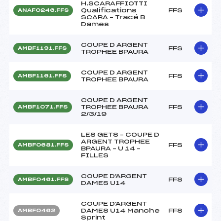
H.SCARAFFIOTTI
Qualifications
FFS
ANAF0246.FFS
SCARA – Tracé B
Dames
COUPE D ARGENT
FFS
AMBF1191.FFS
TROPHEE BPAURA
COUPE D ARGENT
FFS
AMBF1161.FFS
TROPHEE BPAURA
COUPE D ARGENT
TROPHEE BPAURA
FFS
AMBF1071.FFS
2/3/19
LES GETS – COUPE D
ARGENT TROPHEE
FFS
AMBF0681.FFS
BPAURA – U 14 –
FILLES
COUPE D'ARGENT
FFS
AMBF0461.FFS
DAMES U14
COUPE D'ARGENT
DAMES U14 Manche
FFS
AMBF0462
Sprint