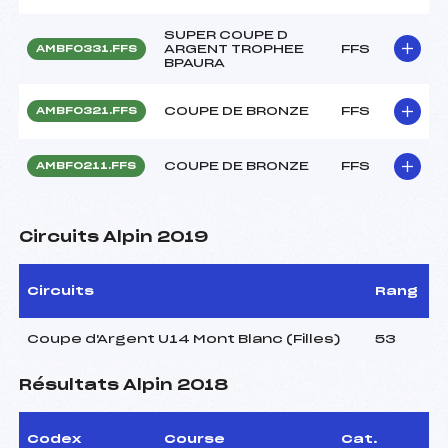
SUPER COUPE D
ARGENT TROPHEE
FFS
AMBF0331.FFS
BPAURA
COUPE DE BRONZE
FFS
AMBF0321.FFS
COUPE DE BRONZE
FFS
AMBF0211.FFS
Circuits Alpin 2019
Circuits
Rang
Coupe d'Argent U14 Mont Blanc (Filles)
53
Résultats Alpin 2018
Codex
Course
Cat.