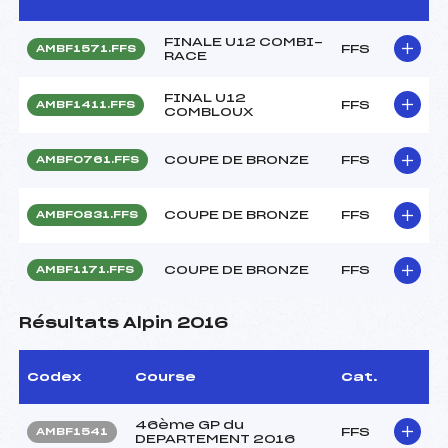
FINALE U12 COMBI-
FFS
AMBF1571.FFS
RACE
FINAL U12
FFS
AMBF1411.FFS
COMBLOUX
COUPE DE BRONZE
FFS
AMBF0761.FFS
COUPE DE BRONZE
FFS
AMBF0831.FFS
COUPE DE BRONZE
FFS
AMBF1171.FFS
Résultats Alpin 2016
Codex
Course
Cat.
46ème GP du
FFS
AMBF1541
DEPARTEMENT 2016