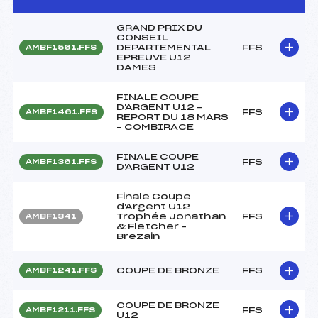
GRAND PRIX DU
CONSEIL
DEPARTEMENTAL
FFS
AMBF1561.FFS
EPREUVE U12
DAMES
FINALE COUPE
D'ARGENT U12 –
FFS
AMBF1461.FFS
REPORT DU 18 MARS
– COMBIRACE
FINALE COUPE
FFS
AMBF1361.FFS
D'ARGENT U12
Finale Coupe
d'Argent U12
Trophée Jonathan
FFS
AMBF1341
& Fletcher –
Brezain
COUPE DE BRONZE
FFS
AMBF1241.FFS
COUPE DE BRONZE
FFS
AMBF1211.FFS
U12