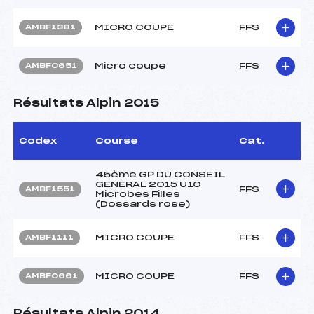
MICRO COUPE
FFS
AMBF1381
Micro coupe
FFS
AMBF0651
Résultats Alpin 2015
Codex
Course
Cat.
45ème GP DU CONSEIL
GENERAL 2015 U10
FFS
AMBF1551
Microbes Filles
(Dossards rose)
MICRO COUPE
FFS
AMBF1111
MICRO COUPE
FFS
AMBF0661
Résultats Alpin 2014