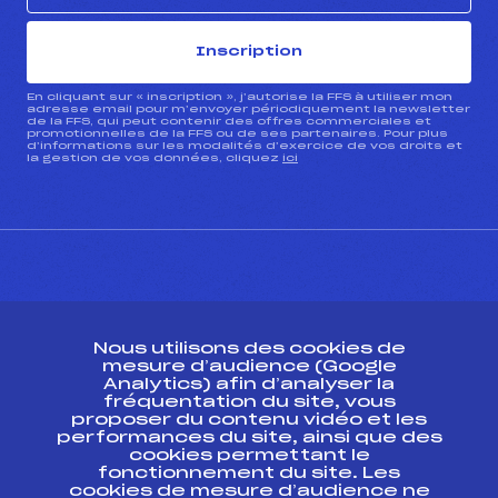
Inscription
En cliquant sur « inscription », j’autorise la FFS à utiliser mon
adresse email pour m’envoyer périodiquement la newsletter
de la FFS, qui peut contenir des offres commerciales et
promotionnelles de la FFS ou de ses partenaires. Pour plus
d’informations sur les modalités d’exercice de vos droits et
la gestion de vos données, cliquez
ici
CONTACT
Nous utilisons des cookies de
ESPACE PRESSE
mesure d’audience (Google
Analytics) afin d’analyser la
fréquentation du site, vous
Ressources
proposer du contenu vidéo et les
performances du site, ainsi que des
Pass’Neige
cookies permettant le
Projet sportif fédéral
fonctionnement du site. Les
cookies de mesure d’audience ne
Projet de performance fédéral