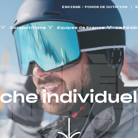
ESKISSE – FONDS DE DOTATION
E
Compétitions
Equipes de France
La Fédé
RNIÈ
iche individuel
OURS