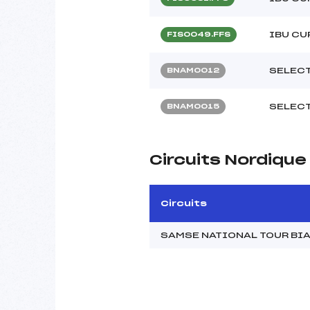
IBU CU
FIS0049.FFS
SELECT
BNAM0012
SELECT
BNAM0015
Circuits Nordiqu
Circuits
SAMSE NATIONAL TOUR BI