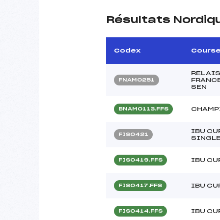
Résultats Nordiq
Codex
Cours
RELAIS
FRANCE
FNAM0251
SEN
CHAMP
BNAM0113.FFS
IBU CU
FIS0421
SINGL
IBU CU
FIS0419.FFS
IBU CU
FIS0417.FFS
IBU CU
FIS0414.FFS