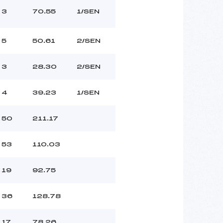
3
70.55
1/SEN
5
50.61
2/SEN
3
28.30
2/SEN
4
39.23
1/SEN
50
211.17
53
110.03
19
92.75
36
128.78
17
78.26