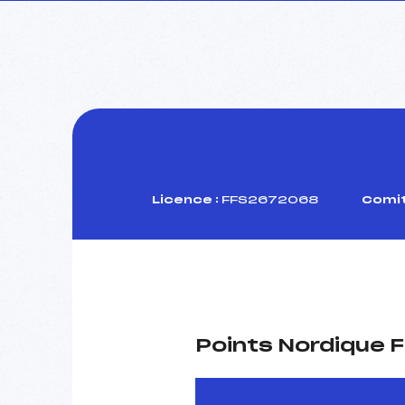
Licence :
FFS2672068
Comit
Points Nordique F