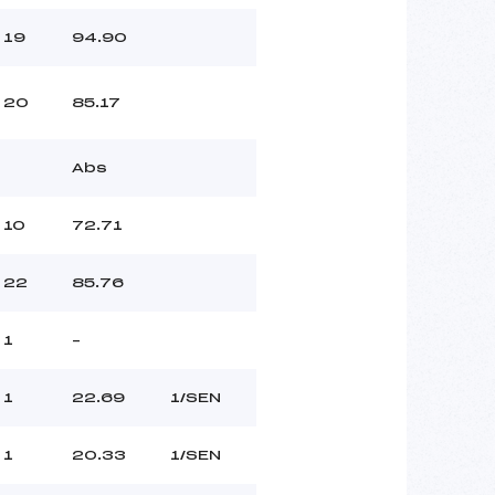
19
94.90
20
85.17
Abs
10
72.71
22
85.76
1
–
1
22.69
1/SEN
1
20.33
1/SEN