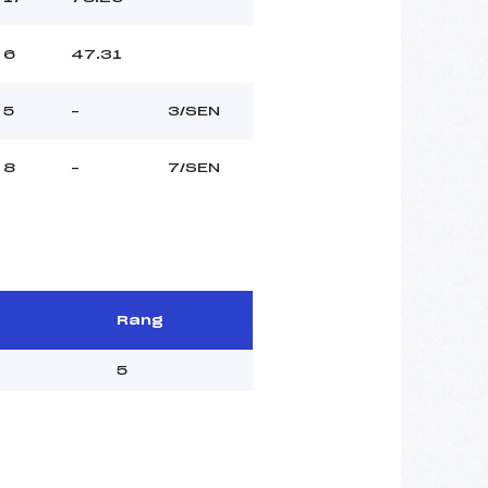
6
47.31
5
–
3/SEN
8
–
7/SEN
Rang
5