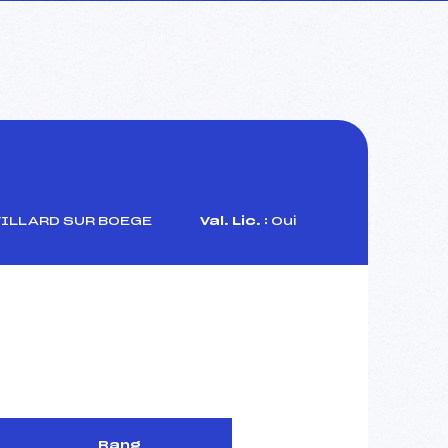
VILLARD SUR BOEGE
Val. Lic. :
Oui
Rang