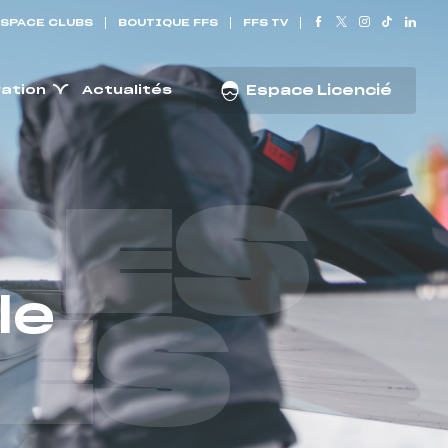
SPACE CLUBS
BOUTIQUE FFS
FFS TV
ration
Actualités
Espace Licencié
RES
le
ES