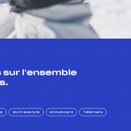
 sur l’ensemble
s.
ue
Ski Freestyle
Snowboard
Télémark