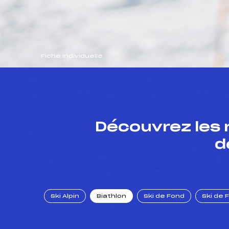
Fiche individuelle
Découvrez les 
d
Ski Alpin
Biathlon
Ski de Fond
Ski de 