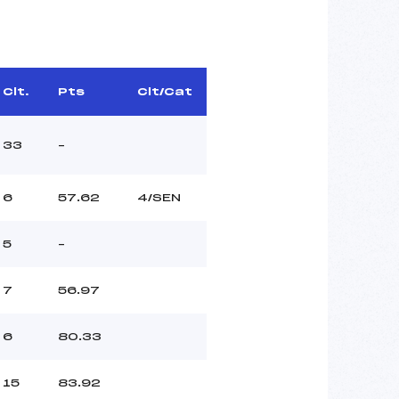
Clt.
Pts
Clt/Cat
33
–
6
57.62
4/SEN
5
–
7
56.97
6
80.33
15
83.92