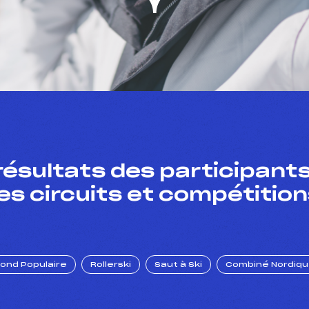
résultats des participants
es circuits et compétition
Fond Populaire
Rollerski
Saut à Ski
Combiné Nordiq