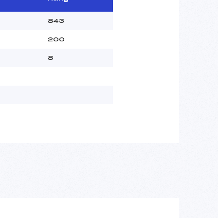
843
200
8