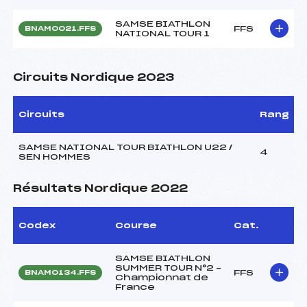
SAMSE BIATHLON
FFS
BNAM0021.FFS
NATIONAL TOUR 1
Circuits Nordique 2023
Circuits
Rang
SAMSE NATIONAL TOUR BIATHLON U22 /
4
SEN HOMMES
Résultats Nordique 2022
Codex
Course
Cat.
SAMSE BIATHLON
SUMMER TOUR N°2 –
FFS
BNAM0134.FFS
Championnat de
France