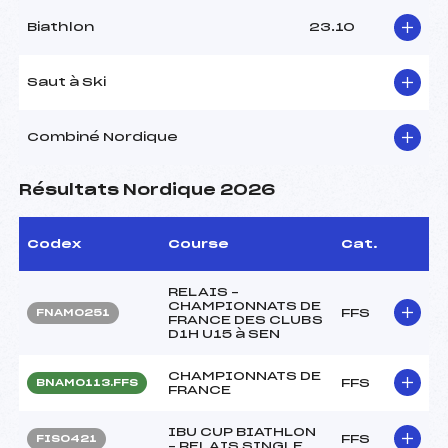
Biathlon
23.10
Saut à Ski
Combiné Nordique
Résultats Nordique 2026
Codex
Course
Cat.
RELAIS –
CHAMPIONNATS DE
FFS
FNAM0251
FRANCE DES CLUBS
D1H U15 à SEN
CHAMPIONNATS DE
FFS
BNAM0113.FFS
FRANCE
IBU CUP BIATHLON
FFS
FIS0421
– RELAIS SINGLE