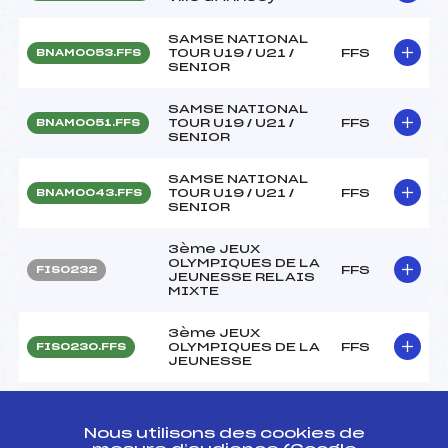
SAMSE NATIONAL
TOUR U19 / U21 /
FFS
BNAM0053.FFS
SENIOR
SAMSE NATIONAL
TOUR U19 / U21 /
FFS
BNAM0051.FFS
SENIOR
SAMSE NATIONAL
TOUR U19 / U21 /
FFS
BNAM0043.FFS
SENIOR
3ème JEUX
OLYMPIQUES DE LA
FFS
FIS0232
JEUNESSE RELAIS
MIXTE
3ème JEUX
OLYMPIQUES DE LA
FFS
FIS0230.FFS
JEUNESSE
3ème JEUX
OLYMPIQUES DE LA
FFS
FIS0228.FFS
JEUNESSE
Nous utilisons des cookies de