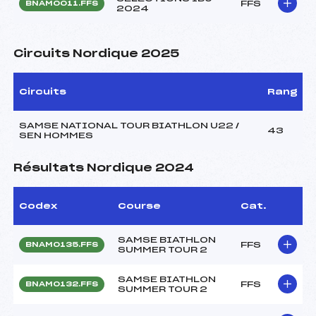
FFS
BNAM0011.FFS
2024
Circuits Nordique 2025
Circuits
Rang
SAMSE NATIONAL TOUR BIATHLON U22 /
43
SEN HOMMES
Résultats Nordique 2024
Codex
Course
Cat.
SAMSE BIATHLON
FFS
BNAM0135.FFS
SUMMER TOUR 2
SAMSE BIATHLON
FFS
BNAM0132.FFS
SUMMER TOUR 2