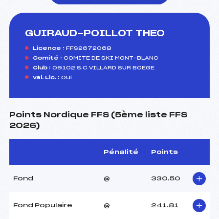
GUIRAUD-POILLOT THEO
foi(s) le ski
Licence :
FFS2672068
Comité :
COMITE DE SKI MONT-BLANC
Club :
09102 S.C VILLARD SUR BOEGE
Val. Lic. :
Oui
Points Nordique FFS (5ème liste FFS
2026)
Pénalité
Points
Fond
@
330.50
Fond Populaire
@
241.81