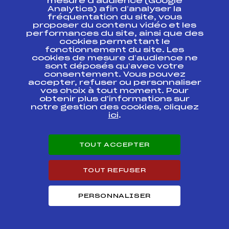
mesure d’audience (Google
Analytics) afin d’analyser la
SAMSE NATIONAL
fréquentation du site, vous
TOUR U19 / U21 /
FFS
BNAM0035.FFS
proposer du contenu vidéo et les
SENIOR
performances du site, ainsi que des
cookies permettant le
SAMSE NATIONAL
fonctionnement du site. Les
TOUR U19 / U21 /
FFS
BNAM0032.FFS
cookies de mesure d’audience ne
SENIOR
sont déposés qu’avec votre
consentement. Vous pouvez
accepter, refuser ou personnaliser
Selection FFS
FFS
BNAM0022
vos choix à tout moment. Pour
obtenir plus d'informations sur
notre gestion des cookies, cliquez
ici
.
Selection FFS
FFS
BNAM0021
SAMSE NATIONAL
TOUT ACCEPTER
TOUR U19 / U21 /
FFS
BNAM0012.FFS
SENIOR
TOUT REFUSER
SAMSE NATIONAL
TOUR U19 / U21 /
FFS
BNAM0011.FFS
SENIOR
PERSONNALISER
Circuits Nordique 2020