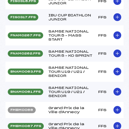
FFS
FIS0316.FFS
JUNIOR
IBU CUP BIATHLON
FFS
FIS0317.FFS
JUNIOR
SAMSE NATIONAL
TOUR 5 – MASS
FFS
FNAM0267.FFS
START
SAMSE NATIONAL
FFS
FNAM0262.FFS
TOUR 5 – KO SPRINT
SAMSE NATIONAL
TOUR U19 / U21 /
FFS
BNAM0063.FFS
SENIOR
SAMSE NATIONAL
TOUR U19 / U21 /
FFS
BNAM0061.FFS
SENIOR
Grand Prix de la
FFS
FMBM0066
Ville d'Annecy
Grand Prix de la
FFS
FMBM0067.FFS
Ville d'Annecy