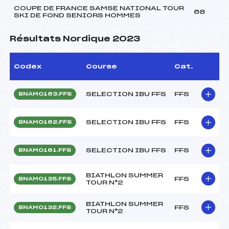
COUPE DE FRANCE SAMSE NATIONAL TOUR
68
SKI DE FOND SENIORS HOMMES
Résultats Nordique 2023
Codex
Course
Cat.
SELECTION IBU FFS
FFS
BNAM0163.FFS
SELECTION IBU FFS
FFS
BNAM0162.FFS
SELECTION IBU FFS
FFS
BNAM0161.FFS
BIATHLON SUMMER
FFS
BNAM0135.FFS
TOUR N°2
BIATHLON SUMMER
FFS
BNAM0132.FFS
TOUR N°2